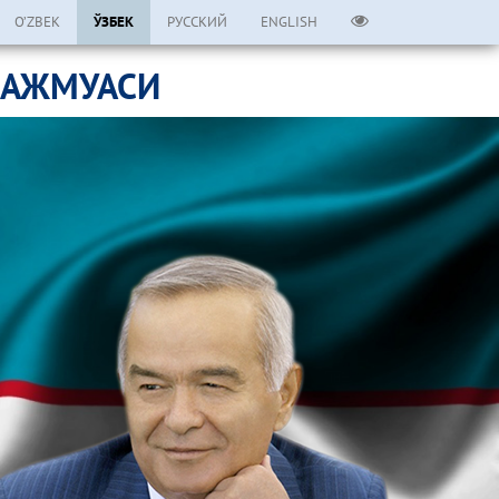
O’ZBEK
ЎЗБЕК
РУССКИЙ
ENGLISH
МАЖМУАСИ