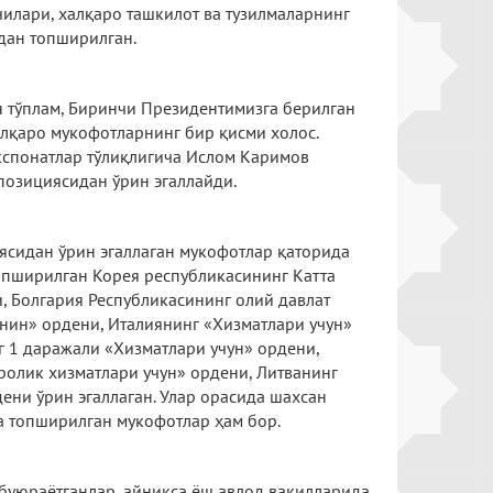
чилари, халқаро ташкилот ва тузилмаларнинг
дан топширилган.
 тўплам, Биринчи Президентимизга берилган
лқаро мукофотларнинг бир қисми холос.
экспонатлар тўлиқлигича Ислом Каримов
позициясидан ўрин эгаллайди.
ясидан ўрин эгаллаган мукофотлар қаторида
опширилган Корея республикасининг Катта
, Болгария Республикасининг олий давлат
нин» ордени, Италиянинг «Хизматлари учун»
 1 даражали «Хизматлари учун» ордени,
олик хизматлари учун» ордени, Литванинг
дени ўрин эгаллаган. Улар орасида шахсан
а топширилган мукофотлар ҳам бор.
буюраётганлар, айниқса ёш авлод вакилларида