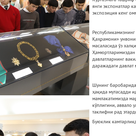
янги экспонатлар ка
экспозиция кенг ом
Республикамизнинг 
Қаҳрамони» унвони
масаласида ўз халқи
Ҳамюртларимиздан 
давлатларнинг ваки
даражадаги давлат 
Шунинг баробарида
ҳақида мутасадди и
мамлакатимизда мар
кўплигини, аввало 
таклифни рад этар
Буюклик камтарликд