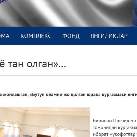
ОМА
КОМПЛEКС
ФОНД
ЯНГИЛИКЛАР
нё тан олган»…
жойлашган, «Бутун оламни жо қилган юрак» кўргазмаси янги
Биринчи Президент
томонидан кўргазма
иборат мукофотлар