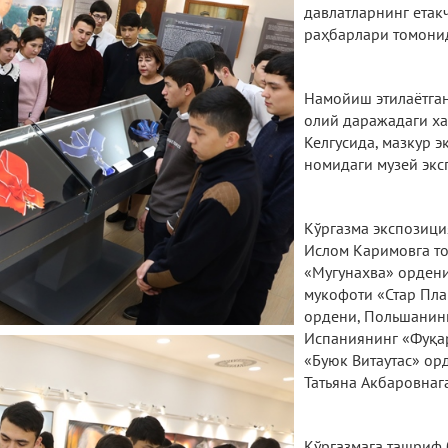
давлатларнинг етак
раҳбарлари томони
Намойиш этилаётган
олий даражадаги ха
Келгусида, мазкур 
номидаги музей экс
Кўргазма экспозици
Ислом Каримовга т
«Мугунахва» ордени
мукофоти «Стар Пла
ордени, Польшанинг
Испаниянинг «Фуқар
«Буюк Витаутас» ор
Татьяна Акбаровнаг
Кўргазмага ташриф 