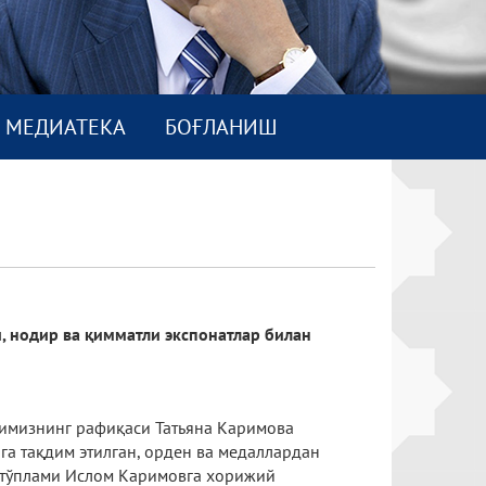
МEДИАТEКА
БОҒЛАНИШ
, нодир ва қимматли экспонатлар билан
имизнинг рафиқаси Татьяна Каримова
га тақдим этилган, орден ва медаллардан
 тўплами Ислом Каримовга хорижий