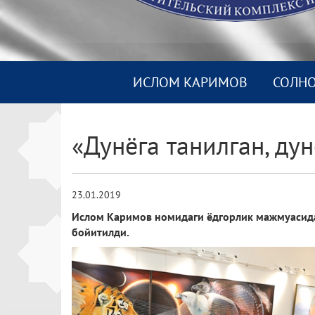
ИСЛОМ КАРИМОВ
СОЛН
«Дунёга танилган, ду
23.01.2019
Ислом Каримов номидаги ёдгорлик мажмуасида 
бойитилди.