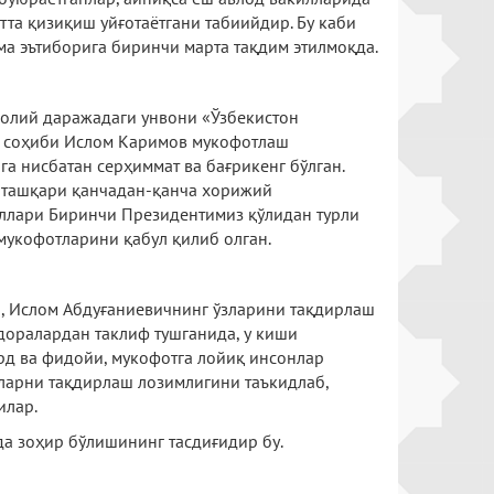
тта қизиқиш уйғотаётгани табиийдир. Бу каби
ма эътиборига биринчи марта тақдим этилмоқда.
олий даражадаги унвони «Ўзбекистон
 соҳиби Ислом Каримов мукофотлаш
га нисбатан серҳиммат ва бағрикенг бўлган.
ташқари қанчадан-қанча хорижий
ллари Биринчи Президентимиз қўлидан турли
мукофотларини қабул қилиб олган.
, Ислом Абдуғаниевичнинг ўзларини тақдирлаш
доралардан таклиф тушганида, у киши
д ва фидойи, мукофотга лойиқ инсонлар
уларни тақдирлаш лозимлигини таъкидлаб,
дилар.
а зоҳир бўлишининг тасдиғидир бу.