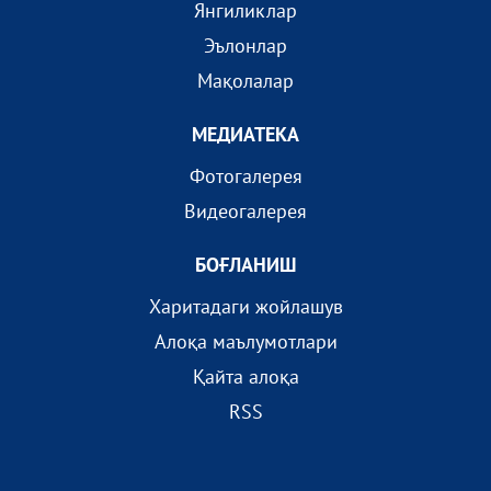
Янгиликлар
Эълонлар
Мақолалар
МEДИАТEКА
Фотогалерея
Видеогалерея
БОҒЛАНИШ
Харитадаги жойлашув
Алоқа маълумотлари
Қайта алоқа
RSS