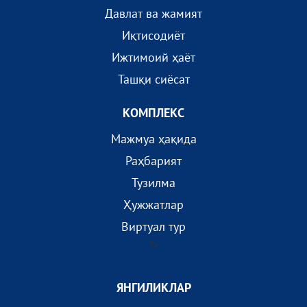
Давлат ва жамият
Иқтисодиёт
Ижтимоий ҳаёт
Ташқи сиёсат
КОМПЛEКС
Мажмуа ҳақида
Раҳбарият
Тузилма
Ҳужжатлар
Виртуал тур
?>
ЯНГИЛИКЛАР