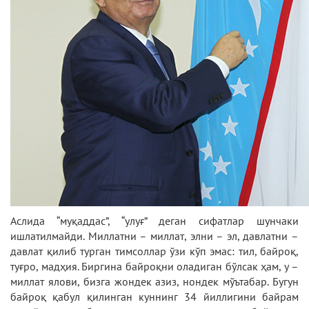
Аслида “муқаддас”, “улуғ” деган сифатлар шунчаки
ишлатилмайди. Миллатни – миллат, элни – эл, давлатни –
давлат қилиб турган тимсоллар ўзи кўп эмас: тил, байроқ,
туғро, мадҳия. Биргина байроқни оладиган бўлсак ҳам, у –
миллат ялови, бизга жондек азиз, нондек мўътабар. Бугун
байроқ қабул қилинган куннинг 34 йиллигини байрам