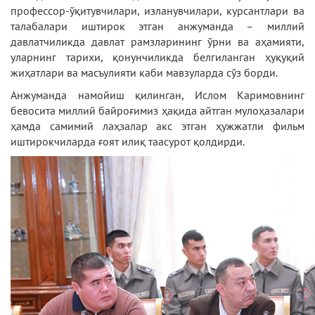
профессор-ўқитувчилари, изланувчилари, курсантлари ва
талабалари иштирок этган анжуманда – миллий
давлатчиликда давлат рамзларининг ўрни ва аҳамияти,
уларнинг тарихи, қонунчиликда белгиланган ҳуқуқий
жиҳатлари ва масъулияти каби мавзуларда сўз борди.
Анжуманда намойиш қилинган, Ислом Каримовнинг
бевосита миллий байроғимиз ҳақида айтган мулоҳазалари
ҳамда самимий лаҳзалар акс этган ҳужжатли фильм
иштирокчиларда ғоят илиқ таасурот қолдирди.