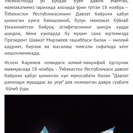
Ўзбекистонда ўн кундан буён давом этаётган,
мамлакатимиз тарихида алоҳида ўрин тутган 18 ноябрь –
Ўзбекистон Республикасининг Давлат байроғи қабул
қилинган кунга бағишланиб, бутун мамлакат бўйлаб
ўтказилаётган байроқ эстафетасининг шиори худди
шундоқ. Айни кунларда бу муҳим сана юртимизда
Президент Шавкат Мирзиёев ташаббуси билан – миллий
қадрият, бирлик ва юксалиш тимсоли сифатида кенг
нишонланмоқда.
Ислом Каримов номидаги илмий-маърифий ёдгорлик
мажмуасида 18 ноябрь – Ўзбекистон Республикаси давлат
байроғи қабул қилинган кун муносабати билан “Давлат
рамзлари муқаддас ва улуғ” дея номланган давра суҳбати
бўлиб ўтди.