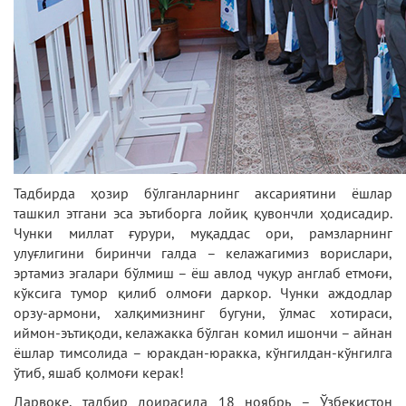
Тадбирда ҳозир бўлганларнинг аксариятини ёшлар
ташкил этгани эса эътиборга лойиқ қувончли ҳодисадир.
Чунки миллат ғурури, муқаддас ори, рамзларнинг
улуғлигини биринчи галда – келажагимиз ворислари,
эртамиз эгалари бўлмиш – ёш авлод чуқур англаб етмоғи,
кўксига тумор қилиб олмоғи даркор. Чунки аждодлар
орзу-армони, халқимизнинг бугуни, ўлмас хотираси,
иймон-эътиқоди, келажакка бўлган комил ишончи – айнан
ёшлар тимсолида – юракдан-юракка, кўнгилдан-кўнгилга
ўтиб, яшаб қолмоғи керак!
Дарвоқе, тадбир доирасида 18 ноябрь – Ўзбекистон