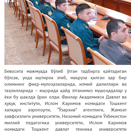
Бевосита мажмуада бўлиб ўтган тадбирга қайтадиган
бўлсак, унда иштирок этиб, маъруза қилган ҳар бир
олимнинг фикр-мулоҳазаларида, илмий далиллари ва
таҳлилларида – юқорида қайд этганимиз мушоҳадалар у
ёки бу шаклда ўрин олди. Фанлар Академияси Давлат ва
ҳуқуқ институти, Ислом Каримов номидаги Тошкент
халқаро аэропорти, “Ўзархив” агентлиги, Жамоат
хавфсизлиги университети, Низомий номидаги Ўзбекистон
миллий педагогика университети, Ислом Каримов
номидаги Тошкент давлат техника университети