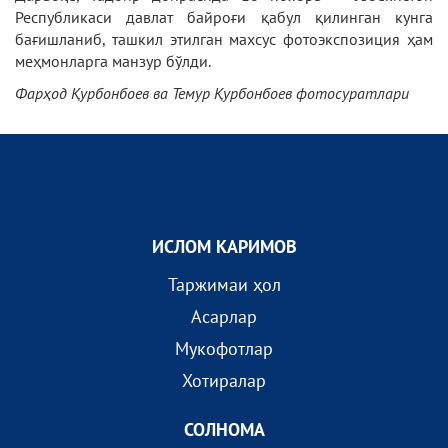
Республикаси давлат байроғи қабул қилинган кунга
бағишланиб, ташкил этилган махсус фотоэкспозиция ҳам
меҳмонларга манзур бўлди.
Фарҳод Қурбонбоев ва Темур Қурбонбоев фотосуратлари
ИСЛОМ КАРИМОВ
Таржимаи ҳол
Асарлар
Мукофотлар
Хотиралар
СОЛНОМА