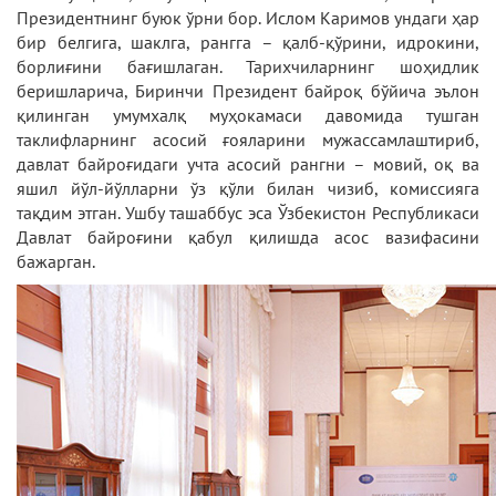
Президентнинг буюк ўрни бор. Ислом Каримов ундаги ҳар
бир белгига, шаклга, рангга – қалб-қўрини, идрокини,
борлиғини бағишлаган. Тарихчиларнинг шоҳидлик
беришларича, Биринчи Президент байроқ бўйича эълон
қилинган умумхалқ муҳокамаси давомида тушган
таклифларнинг асосий ғояларини мужассамлаштириб,
давлат байроғидаги учта асосий рангни – мовий, оқ ва
яшил йўл-йўлларни ўз қўли билан чизиб, комиссияга
тақдим этган. Ушбу ташаббус эса Ўзбекистон Республикаси
Давлат байроғини қабул қилишда асос вазифасини
бажарган.