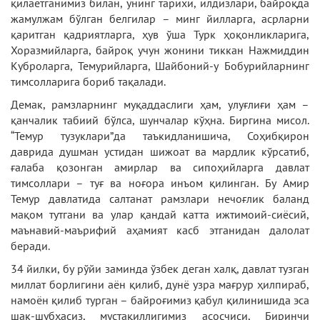
қилаётганимиз билан, унинг тарихи, илдизлари, байроқда
жамулжам бўлган белгилар – минг йилларга, асрларни
қаритган қадриятларга, ҳув ўша Турк ҳоқонликларига,
Хоразмийларга, байроқ учун жонини тиккан Нажмиддин
Куброларга, Темурийларга, Шайбоний-у Бобурийларнинг
тимсолларига бориб тақалади.
Демак, рамзларнинг муқаддаслиги ҳам, улуғлиғи ҳам –
қанчалик табиий бўлса, шунчалар кўҳна. Биргина мисол.
“Темур тузуклари”да таъкидланишича, Соҳибқирон
даврида душман устидан шижоат ва мардлик кўрсатиб,
ғалаба қозонган амирлар ва сипоҳийларга давлат
тимсоллари – туғ ва ноғора инъом қилинган. Бу Амир
Темур давлатида салтанат рамзлари нечоғлик баланд
мақом тутгани ва улар қандай катта ижтимоий-сиёсий,
маънавий-маърифий аҳамият касб этганидан далолат
беради.
34 йилки, бу рўйи заминда ўзбек деган халқ, давлат тузган
миллат борлигини аён қилиб, дунё узра мағрур ҳилпираб,
намоён қилиб турган – байроғимиз қабул қилинишида эса
шак-шубҳасиз, мустақиллигимиз асосчиси, Биринчи