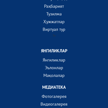
Раҳбарият
Тузилма
Ҳужжатлар
Виртуал тур
?>
ЯНГИЛИКЛАР
Янгиликлар
Эълонлар
Мақолалар
МEДИАТEКА
Фотогалерея
Видеогалерея