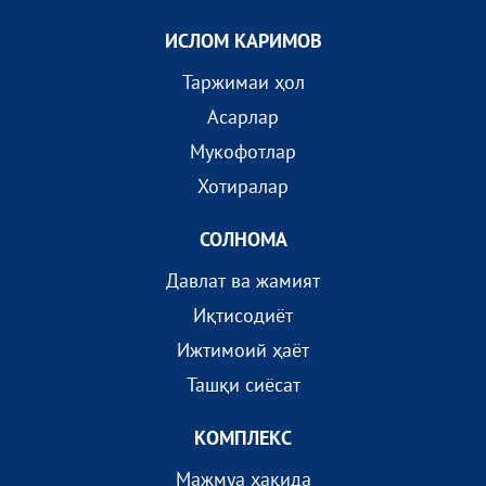
ИСЛОМ КАРИМОВ
Таржимаи ҳол
Асарлар
Мукофотлар
Хотиралар
СОЛНОМА
Давлат ва жамият
Иқтисодиёт
Ижтимоий ҳаёт
Ташқи сиёсат
КОМПЛEКС
Мажмуа ҳақида