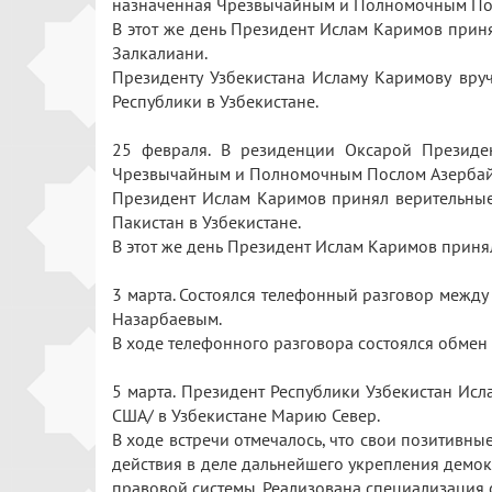
назначенная Чрезвычайным и Полномочным Пос
В этот же день Президент Ислам Каримов прин
Залкалиани.
Президенту Узбекистана Исламу Каримову вр
Республики в Узбекистане.
25 февраля. В резиденции Оксарой Президе
Чрезвычайным и Полномочным Послом Азербай
Президент Ислам Каримов принял верительны
Пакистан в Узбекистане.
В этот же день Президент Ислам Каримов приня
3 марта. Состоялся телефонный разговор межд
Назарбаевым.
В ходе телефонного разговора состоялся обме
5 марта. Президент Республики Узбекистан Ис
США/ в Узбекистане Марию Север.
В ходе встречи отмечалось, что свои позитивн
действия в деле дальнейшего укрепления демок
правовой системы. Реализована специализация 