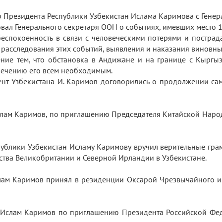
ор Президента Республики Узбекистан Ислама Каримова с Ген
л Генерального секретаря ООН о событиях, имевших место 13
еспокоенность в связи с человеческими потерями и пострада
 расследования этих событий, выявления и наказания виновн
ние тем, что обстановка в Андижане и на границе с Кыргыз
спечению его всем необходимым.
ент Узбекистана И. Каримов договорились о продолжении са
слам Каримов, по приглашению Председателя Китайской Народн
публики Узбекистан Исламу Каримову вручил верительные г
тва Великобритании и Северной Ирландии в Узбекистане.
слам Каримов принял в резиденции Оксарой Чрезвычайного 
 Ислам Каримов по приглашению Президента Российской Фед