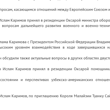
опросам, касающимся отношений между Европейским Союзом 
н Ислам Каримов принял в резиденции Оксарой министра обо
 вопросам дальнейшего развития военного и военно-технич
Ислама Каримова с Президентом Российской Федерации Влади
высоким уровнем взаимодействия в ходе завершившихся н
 обсудили также актуальные вопросы в других областях двус
тан Ислам Каримов принял в резиденции Оксарой помощника
остоянии и перспективах узбекско-американских отношен
н Ислам Каримов, по приглашению Короля Малайзии Туанку Са