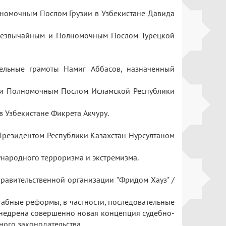
лномочным Послом Грузии в Узбекистане Давида
Чрезвычайным и Полномочным Послом Турецкой
ельные грамоты Намиг Аббасов, назначенный
 и Полномочным Послом Исламской Республики
в Узбекистане Фикрета Акчуру.
Президентом Республики Казахстан Нурсултаном
ународного терроризма и экстремизма.
равительственной организации "Фридом Хауз" /
табные реформы, в частности, последовательные
 внедрена совершенно новая концепция судебно-
ного законодательства.