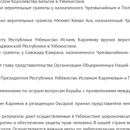
лом Королевства Бельгия в Узбекистане.
ял верительные грамоты у назначенного Чрезвычайным и По
учил верительные грамоты Мехмет Кемал Ася, назначенный 
нту Республики Узбекистан Исламу Каримову вручил верит
джанской Республики в Узбекистане.
е грамоты у Сажжада Камрана, назначенного Чрезвычайным
л главу представительства Организации Объединенных Наций 
у Президентом Республики Узбекистан Исламом Каримовым и 
н мнениями по острым вопросам борьбы с проявлениями межд
лам Каримов в резиденции Оксарой принял представителя неп
ые результаты дают осуществляемые в Узбекистане широкомасш
ратии и обеспечения защиты прав человека. В нашей стране
судов. Осуществляются важные меры по либерализации уголов