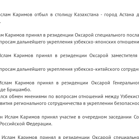
слам Каримов отбыл в столицу Казахстана - город Астана дл
).
лам Каримов принял в резиденции Оксарой специального посл
опросам дальнейшего укрепления узбекско-японских отношен
Ислам Каримов принял в резиденции Оксарой заместителя 
просам дальнейшего укрепления узбекско-китайского сотрудн
 Ислам Каримов принял в резиденции Оксарой Генеральног
а де Бришамбо.
ялся обмен мнениями по вопросам отношений между Узбекиста
звития регионального сотрудничества в укреплении безопасно
тан Ислам Каримов принял участие в очередном заседании Со
ь Российской Федерации.
н Ислам Каримов принял в резиденции Оксарой специально