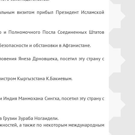
альным визитом прибыл Президент Исламской
го и Полномочного Посла Соединенных Штатов
безопасности и обстановки в Афганистане.
овения Янеза Дрновшека, посетил эту страну с
инистром Кыргызстана К.Бакиевым.
 Индия Манмохана Сингха, посетил эту страну с
а Грузии Зураба Ногаидели.
ожностей, а также по некоторым международным