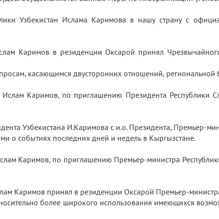
блики Узбекистан Ислама Каримова в нашу страну с офици
 Ислам Каримов в резиденции Оксарой принял Чрезвычайно
опросам, касающимся двусторонних отношений, региональной 
н Ислам Каримов, по приглашению Президента Республики Сл
идента Узбекистана И.Каримова с и.о. Президента, Премьер-м
ми о событиях последних дней и недель в Кыргызстане.
Ислам Каримов, по приглашению Премьер-министра Республики
Ислам Каримов принял в резиденции Оксарой Премьер-министр
тносительно более широкого использования имеющихся возм