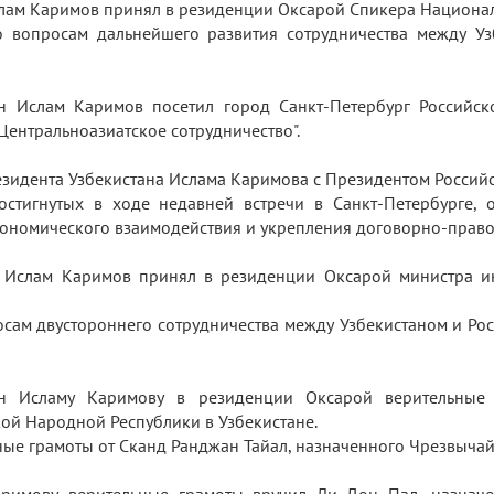
Ислам Каримов принял в резиденции Оксарой Спикера Национа
о вопросам дальнейшего развития сотрудничества между Уз
тан Ислам Каримов посетил город Санкт-Петербург Российс
"Центральноазиатское сотрудничество".
резидента Узбекистана Ислама Каримова с Президентом Росс
достигнутых в ходе недавней встречи в Санкт-Петербурге, 
-экономического взаимодействия и укрепления договорно-пра
ан Ислам Каримов принял в резиденции Оксарой министра и
осам двустороннего сотрудничества между Узбекистаном и Ро
тан Исламу Каримову в резиденции Оксарой верительные
й Народной Республики в Узбекистане.
ьные грамоты от Сканд Ранджан Тайал, назначенного Чрезвы