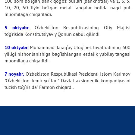
100 so‘m bo‘lgan bank qog‘oz pullari (banknotlar) va 1, 3, 5,
10, 20, 50 tiyin bo‘lgan metal tangalar holida naqd pul
muomilaga chiqariladi.
5 oktyabr.
O‘zbekiston Respublikasining Oliy Majlisi
to‘g‘risida Konstitutsiyaviy Qonun qabul qilindi.
10 oktyabr.
Muhammad Tarag‘ay Ulug‘bek tavalludining 600
yilligi nishonlanishiga bag‘ishlangan esdalik yubiley tangasi
muomilaga chiqarildi.
7 noyabr.
O‘zbekiston Respublikasi Prezidenti Islom Karimov
"O‘zbekiston temir yo‘llari" Davlat aksionerlik kompaniyasini
tuzish to‘g‘risida" Farmon chiqardi.