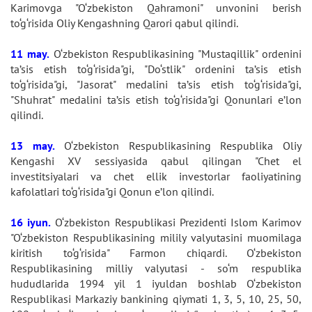
Karimovga "O‘zbekiston Qahramoni" unvonini berish
to‘g‘risida Oliy Kengashning Qarori qabul qilindi.
11 may.
O‘zbekiston Respublikasining "Mustaqillik" ordenini
ta’sis etish to‘g‘risida"gi, "Do‘stlik" ordenini ta’sis etish
to‘g‘risida"gi, "Jasorat" medalini ta’sis etish to‘g‘risida"gi,
"Shuhrat" medalini ta’sis etish to‘g‘risida"gi Qonunlari e’lon
qilindi.
13 may.
O‘zbekiston Respublikasining Respublika Oliy
Kengashi XV sessiyasida qabul qilingan "Chet el
investitsiyalari va chet ellik investorlar faoliyatining
kafolatlari to‘g‘risida"gi Qonun e’lon qilindi.
16 iyun.
O‘zbekiston Respublikasi Prezidenti Islom Karimov
"O‘zbekiston Respublikasining milily valyutasini muomilaga
kiritish to‘g‘risida" Farmon chiqardi. O‘zbekiston
Respublikasining milliy valyutasi - so‘m respublika
hududlarida 1994 yil 1 iyuldan boshlab O‘zbekiston
Respublikasi Markaziy bankining qiymati 1, 3, 5, 10, 25, 50,