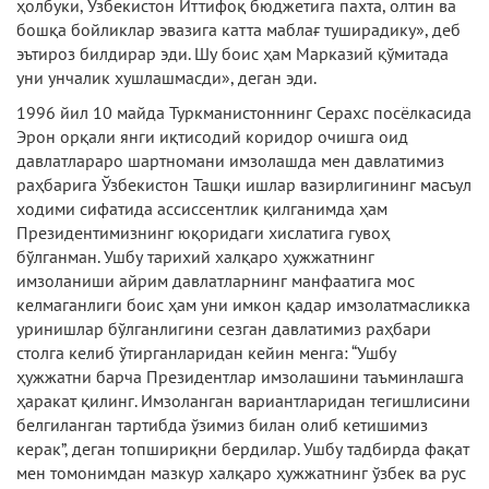
ҳолбуки, Ўзбекистон Иттифоқ бюджетига пахта, олтин ва
бошқа бойликлар эвазига катта маблағ туширадику», деб
эътироз билдирар эди. Шу боис ҳам Марказий қўмитада
уни унчалик хушлашмасди», деган эди.
1996 йил 10 майда Туркманистоннинг Серахс посёлкасида
Эрон орқали янги иқтисодий коридор очишга оид
давлатлараро шартномани имзолашда мен давлатимиз
раҳбарига Ўзбекистон Ташқи ишлар вазирлигининг масъул
ходими сифатида ассиссентлик қилганимда ҳам
Президентимизнинг юқоридаги хислатига гувоҳ
бўлганман. Ушбу тарихий халқаро ҳужжатнинг
имзоланиши айрим давлатларнинг манфаатига мос
келмаганлиги боис ҳам уни имкон қадар имзолатмасликка
уринишлар бўлганлигини сезган давлатимиз раҳбари
столга келиб ўтирганларидан кейин менга: “Ушбу
ҳужжатни барча Президентлар имзолашини таъминлашга
ҳаракат қилинг. Имзоланган вариантларидан тегишлисини
белгиланган тартибда ўзимиз билан олиб кетишимиз
керак”, деган топшириқни бердилар. Ушбу тадбирда фақат
мен томонимдан мазкур халқаро ҳужжатнинг ўзбек ва рус