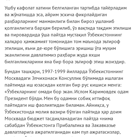
Ушбу кафолат хатини белгиланган тартибда тайёрладим
ва жўнатишда эса, айрим эскича фикрлайдиган
раҳбарларнинг манманлиги билан бироз ушланиб
қолганлигига барҳам берилиб, ўз вақтида тақдим этилиши
ва пировардида ўша пайтда мустақил Ўзбекистоннинг
халқаро ҳамжамият томонидан том маънода эътироф
этилиши, яъни де-юре бўлишига эришиш ўта муҳим
эканлигини давлатимиз раҳбари жуда яхши
билганликларини яна бир бора эътироф этиш жоиздир.
Бундан ташқари, 1997-1999 йилларда Ўзбекистоннинг
Москвадаги Элчихонаси Консуллик бўлимида ишлаган
пайтимда иш юзасидан келган бир рус кишиси менга:
«Ўзбекларнинг омади бор экан. Ислом Каримовдек одам
Президент бўлди. Мен бу одамни собиқ иттифоқ
пайтидаги иш фаолиятидан биламан. Айниқса, у
Ўзбекистонда молия вазири бўлган пайтида ҳар доим
Москвада бюджет тасдиқланадиган пайтда «нима
сабабдан Ўзбекистонга Прибальтика ва Закавказье
давлатларига ажратилганидан кам пул ажратасизлар,