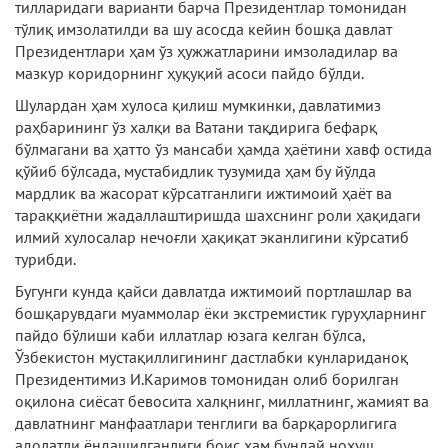
тилларидаги варианти барча Президентлар томонидан
тўлиқ имзолатилди ва шу асосда кейин бошқа давлат
Президентлари ҳам ўз ҳужжатларини имзоладилар ва
мазкур коридорнинг ҳуқуқий асоси пайдо бўлди.
Шулардан ҳам хулоса қилиш мумкинки, давлатимиз
раҳбарининг ўз халқи ва Ватани тақдирига бефарқ
бўлмагани ва ҳатто ўз мансаби ҳамда ҳаётини хавф остида
қўйиб бўлсада, мустабидлик тузумида ҳам бу йўлда
мардлик ва жасорат кўрсатганлиги ижтимоий ҳаёт ва
тараққиётни жадаллаштиришда шахснинг роли ҳақидаги
илмий хулосалар нечоғли ҳақиқат эканлигини кўрсатиб
турибди.
Бугунги кунда қайси давлатда ижтимоий портлашлар ва
бошқарувдаги муаммолар ёки экстремистик гуруҳларнинг
пайдо бўлиши каби иллатлар юзага келган бўлса,
Ўзбекистон мустақиллигининг дастлабки кунлариданоқ
Президентимиз И.Каримов томонидан олиб борилган
оқилона сиёсат бевосита халқнинг, миллатнинг, жамият ва
давлатнинг манфаатлари тенглиги ва барқарорлигига
адолатли ёндашилганлиги боис ҳам бундай нохуш