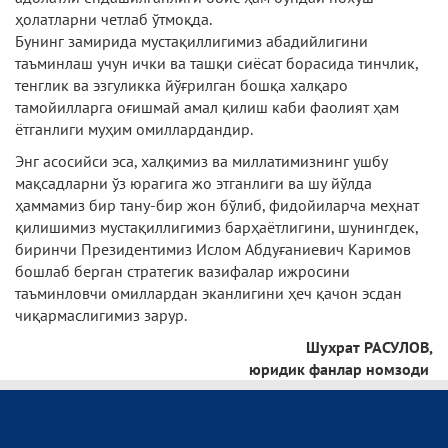
ҳолатларни четлаб ўтмоқда.
Бунинг замирида мустақиллигимиз абадийлигини
таъминлаш учун ички ва ташқи сиёсат борасида тинчлик,
тенглик ва эзгуликка йўғрилган бошқа халқаро
тамойилларга оғишмай амал қилиш каби фаолият ҳам
ётганлиги муҳим омиллардандир.
Энг асосийси эса, халқимиз ва миллатимизнинг ушбу
мақсадларни ўз юрагига жо этганлиги ва шу йўлда
ҳаммамиз бир тану-бир жон бўлиб, фидойиларча меҳнат
қилишимиз мустақиллигимиз барҳаётлигини, шунингдек,
биринчи Президентимиз Ислом Абдуғаниевич Каримов
бошлаб берган стратегик вазифалар ижросини
таъминловчи омиллардан эканлигини ҳеч қачон эсдан
чиқармаслигимиз зарур.
Шу
х
рат РАСУЛОВ,
юридик фанлар номзоди