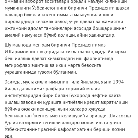
оммавий ахборот воситалари орқали маълум қилиниши
мумкинлиги Ўзбекистоннинг биринчи Президенти шахси
нақадар буюклиги кенг оммага маълум қилиниши
пировардида келажак авлод учун давлат ва жамиятни
ижтимоий адолат тамойиллари асосида бошқаришнинг
амалий намунаси бўлиб қолиши, айни ҳақиқатдир.
Шу маънода мен ҳам биринчи Президентимиз
И.Каримовнинг юқоридаги хислатлари ҳақида йигирма
беш йиллик давлат хизматидаги иш фаолиятимда
эътирофлар эшитиш ва икки марта бевосита
учрашганимда гувоҳи бўлганман.
Эсимда, мустақиллигимизнинг илк йиллари, яъни 1994
йилда давлатимиз раҳбари хорижий молия
институтларидан бири билан Бухорода нефтни қайта
ишлаш заводини қуришга имтиёзли кредит ажратилиши
бўйича оғзаки келишув, яъни халқаро ҳуқуқда
белгиланган “жентельмен келишуви”га эришди. Шу асосда
Адлия вазирлиги тегишли халқаро молия институтига
Ўзбекистоннинг расмий кафолат хатини бериши лозим
эди.