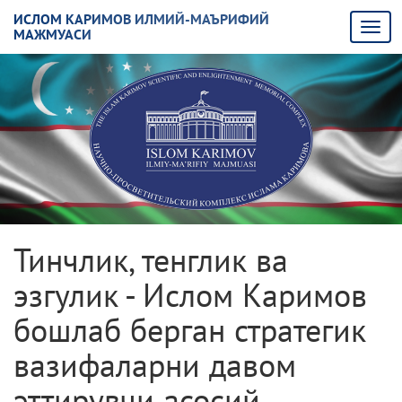
ИСЛОМ КАРИМОВ ИЛМИЙ-МАЪРИФИЙ
МАЖМУАСИ
Тинчлик, тенглик ва
эзгулик - Ислом Каримов
бошлаб берган стратегик
вазифаларни давом
эттирувчи асосий