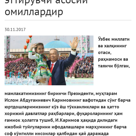
омиллардир
30.11.2017
Ўзбек миллати
ва халқининг
отаси,
раҳнамоси ва
таянчи бўлган,
мамлакатимизнинг биринчи Президенти, муҳтарам
Ислом Абдуғаниевич Каримовнинг вафотидан сўнг барча
юртдошларимизнинг кўз ёш тўкканликлари ва ҳатто
хорижий давлатлар раҳбарлари, фуқароларининг ҳам
ғамнок ҳолатга тушиб, И.Каримов ҳақида дилидаги
ижобий туйғуларини ифодалашлари марҳумнинг барча
соф кўнгилли инсонлар қалбидан қай даражада