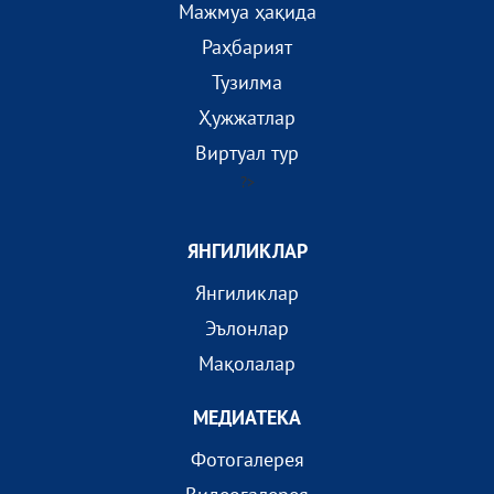
Мажмуа ҳақида
Раҳбарият
Тузилма
Ҳужжатлар
Виртуал тур
?>
ЯНГИЛИКЛАР
Янгиликлар
Эълонлар
Мақолалар
МEДИАТEКА
Фотогалерея