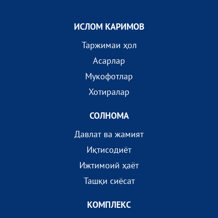
ИСЛОМ КАРИМОВ
Таржимаи ҳол
Асарлар
Мукофотлар
Хотиралар
СОЛНОМА
Давлат ва жамият
Иқтисодиёт
Ижтимоий ҳаёт
Ташқи сиёсат
КОМПЛEКС