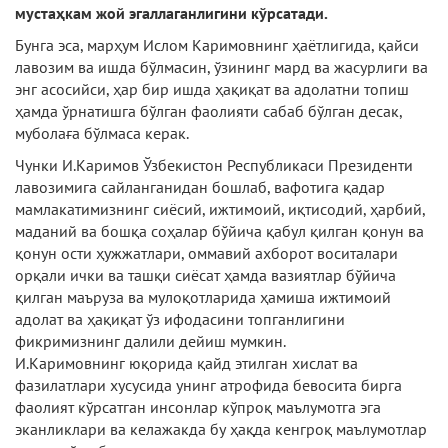
мустаҳкам жой эгаллаганлигини кўрсатади.
Бунга эса, марҳум Ислом Каримовнинг ҳаётлигида, қайси
лавозим ва ишда бўлмасин, ўзининг мард ва жасурлиги ва
энг асосийси, ҳар бир ишда ҳақиқат ва адолатни топиш
ҳамда ўрнатишга бўлган фаолияти сабаб бўлган десак,
муболаға бўлмаса керак.
Чунки И.Каримов Ўзбекистон Республикаси Президенти
лавозимига сайланганидан бошлаб, вафотига қадар
мамлакатимизнинг сиёсий, ижтимоий, иқтисодий, ҳарбий,
маданий ва бошқа соҳалар бўйича қабул қилган қонун ва
қонун ости ҳужжатлари, оммавий ахборот воситалари
орқали ички ва ташқи сиёсат ҳамда вазиятлар бўйича
қилган маъруза ва мулоқотларида ҳамиша ижтимоий
адолат ва ҳақиқат ўз ифодасини топганлигини
фикримизнинг далили дейиш мумкин.
И.Каримовнинг юқорида қайд этилган хислат ва
фазилатлари хусусида унинг атрофида бевосита бирга
фаолият кўрсатган инсонлар кўпроқ маълумотга эга
эканликлари ва келажакда бу ҳақда кенгроқ маълумотлар