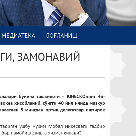
МEДИАТEКА
БОҒЛАНИШ
ГИ, ЗАМОНАВИЙ
алалари бўйича ташкилоти – ЮНЕСКОнинг 43-
воқеа ҳисобланиб, сўнгги 40 йил ичида мазкур
авлатдан 5 мингдан ортиқ делегатлар иштирок
ўтадиган ушбу муҳим глобал миқёсдаги тадбир
 бор намойиш этишга хизмат қилади”.