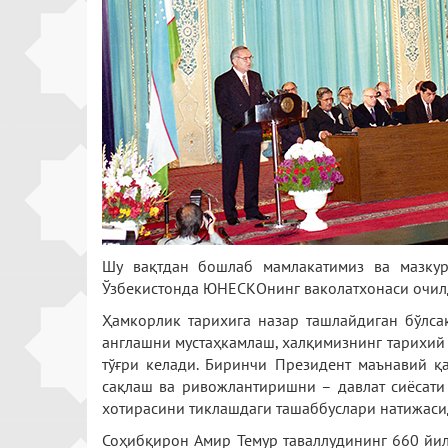
Шу вақтдан бошлаб мамлакатимиз ва мазкур
Ўзбекистонда ЮНЕСКОнинг ваколатхонаси очилд
Ҳамкорлик тарихига назар ташлайдиган бўлса
англашни мустаҳкамлаш, халқимизнинг тарихий 
тўғри келади. Биринчи Президент маънавий қ
сақлаш ва ривожлантиришни – давлат сиёсат
хотирасини тиклашдаги ташаббуслари натижасид
Соҳибқирон Амир Темур таваллудининг 660 йил