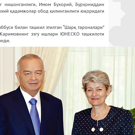
г нишонганлиги, Имом Бухорий, Бурҳониддин
рихий қадамжолар обод қилинганлиги юқоридаги
ббуси билан ташкил этилган “Шарқ тароналари”
м Каримовнинг эзгу ишлари ЮНЕСКО ташкилоти
анди.