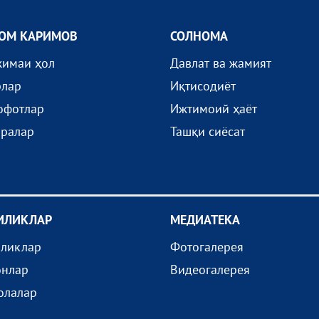
ОМ КАРИМОВ
СОЛНОМА
жимаи ҳол
Давлат ва жамият
рлар
Иқтисодиёт
офотлар
Ижтимоий ҳаёт
иралар
Ташқи сиёсат
ИЛИКЛАР
МEДИАТEКА
иликлар
Фотогалерея
онлар
Видеогалерея
олалар