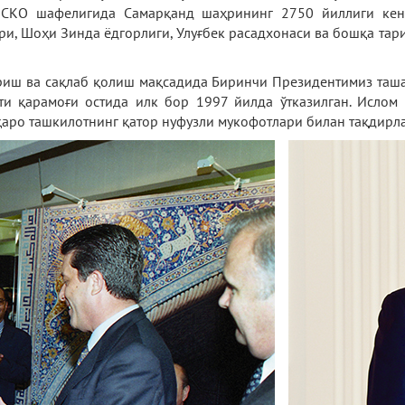
СКО шафелигида Самарқанд шаҳрининг 2750 йиллиги кен
и, Шоҳи Зинда ёдгорлиги, Улуғбек расадхонаси ва бошқа та
иш ва сақлаб қолиш мақсадида Биринчи Президентимиз таша
и қарамоғи остида илк бор 1997 йилда ўтказилган. Исло
қаро ташкилотнинг қатор нуфузли мукофотлари билан тақдирл