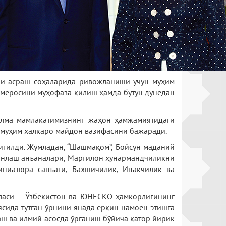
ни асраш соҳаларида ривожланиши учун муҳим
й меросини муҳофаза қилиш ҳамда бутун дунёдан
илма мамлакатимизнинг жаҳон ҳамжамиятидаги
 муҳим халқаро майдон вазифасини бажаради.
итилди. Жумладан, “Шашмақом”, Бойсун маданий
ишонлаш анъаналари, Марғилон ҳунармандчиликни
иниатюра санъати, Бахшичилик, Ипакчилик ва
аласи – Ўзбекистон ва ЮНЕСКО ҳамкорлигининг
сида тутган ўрнини янада ёрқин намоён этишга
аш ва илмий асосда ўрганиш бўйича қатор йирик