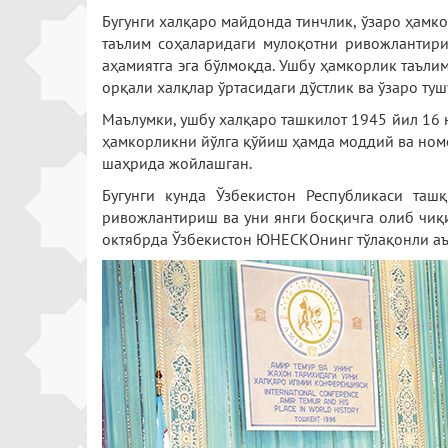
Бугунги халқаро майдонда тинчлик, ўзаро ҳамко
таълим соҳаларидаги мулоқотни ривожлантири
аҳамиятга эга бўлмоқда. Ушбу ҳамкорлик таъл
орқали халқлар ўртасидаги дўстлик ва ўзаро т
Маълумки, ушбу халқаро ташкилот 1945 йил 16 н
ҳамкорликни йўлга қўйиш ҳамда моддий ва но
шаҳрида жойлашган.
Бугунги кунда Ўзбекистон Республикаси та
ривожлантириш ва уни янги босқичга олиб чиқ
октябрда Ўзбекистон ЮНЕСКОнинг тўлақонли аъ