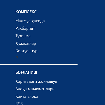
КОМПЛEКС
Мажмуа ҳақида
Раҳбарият
Тузилма
Ҳужжатлар
Виртуал тур
?>
БОҒЛАНИШ
Харитадаги жойлашув
Алоқа маълумотлари
Қайта алоқа
RSS