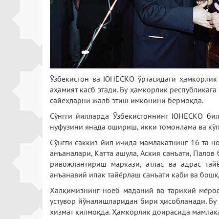
Ўзбекистон ва ЮНЕСКО ўртасидаги ҳамкорлик
аҳамият касб этади. Бу ҳамкорлик республикаг
сайёҳларни жалб этиш имконини бермоқда.
Сўнгги йилларда Ўзбекистоннинг ЮНЕСКО бил
нуфузини янада ошириш, икки томонлама ва кў
Сўнгги саккиз йил ичида мамлакатнинг 16 та 
анъаналари, Катта ашула, Аския санъати, Пало
ривожлантириш маркази, атлас ва адрас тай
анъанавий ипак тайёрлаш санъати каби ва бош
Халқимизнинг ноёб маданий ва тарихий мерос
устувор йўналишларидан бири ҳисобланади. Бу
хизмат қилмоқда. Ҳамкорлик доирасида мамлака