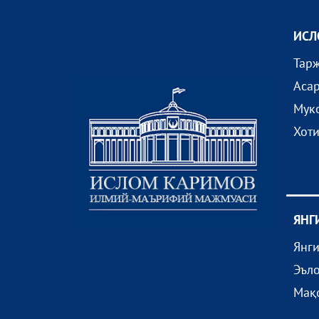
ИСЛ
Тар
Аса
Мук
Хот
ЯНГ
Янг
Эъл
Мақ