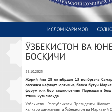
ИСЛОМ КАРИМОВ
СОЛН
ЎЗБЕКИСТОН ВА ЮН
БОСҚИЧИ
29.10.2025
Ж
орий йил 28 октябрдан 13 ноябргача Сам
сессияси нафақат юртимиз, балки бутун Марка
форум илк бор
ташкилотнинг Париждаги бош
этиши кутилмоқда.
Ўзбекистон Республикаси Президенти Шавкат 
халқаро ҳамжамиятга Ўзбекистон ва Марказий О