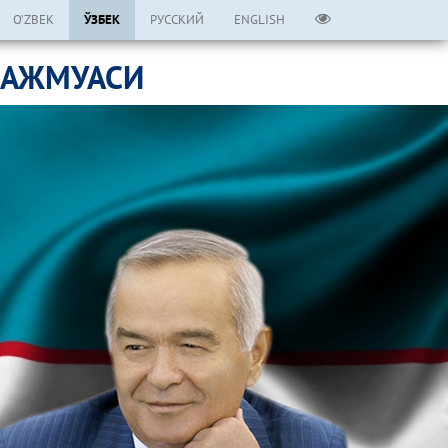
O’ZBEK
ЎЗБЕК
РУССКИЙ
ENGLISH
МАЖМУАСИ