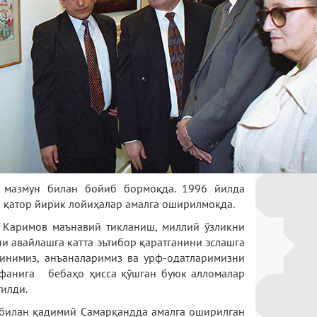
и мазмун билан бойиб бормоқда. 1996 йилда
р қатор йирик лойиҳалар амалга оширилмоқда.
м Каримов маънавий тикланиш, миллий ўзликни
и авайлашга катта эътибор қаратганини эслашга
динимиз, анъаналаримиз ва урф-одатларимизни
 фанига бебаҳо ҳисса қўшган буюк алломалар
илди.
и билан қадимий Самарқандда амалга оширилган