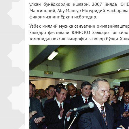
улкан бунёдкорлик ишлари, 2007 йилда ЮНЕ
Марғиноний, Абу Мансур Мотуридий мақбаралар
фикримизнинг ёрқин исботидир.
Ўзбек миллий мусиқа санъатини оммавийлаштир
халқаро фестивали ЮНЕСКО халқаро ташкилот
томонидан юксак эътирофга сазовор бўлди. Хал