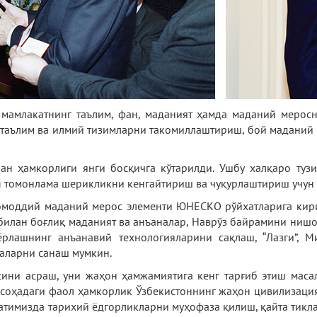
 мамлакатнинг таълим, фан, маданият ҳамда маданий мерос
а таълим ва илмий тизимларни такомиллаштириш, бой мадани
ан ҳамкорлиги янги босқичга кўтарилди. Ушбу халқаро туз
п томонлама шерикликни кенгайтириш ва чуқурлаштириш учун
номоддий маданий мерос элементи ЮНЕСКО рўйхатларига кир
в билан боғлиқ маданият ва анъаналар, Наврўз байрамини н
ёрлашнинг анъанавий технологияларини сақлаш, “Лазги”, М
қаларни санаш мумкин.
ини асраш, уни жаҳон ҳамжамиятига кенг тарғиб этиш мас
 соҳадаги фаол ҳамкорлик Ўзбекистоннинг жаҳон цивилизация
тимизда тарихий ёдгорликларни муҳофаза қилиш, қайта тикл