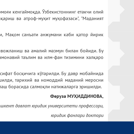
оғи кенгаймоқда. Ўзбекистоннинг етакчи олий
шқариш ва атроф-муҳит муҳофазаси", "Маданият
и, Мақом санъати анжумани каби қатор йирик
ивожланиш ва амалий мазмун билан бойиди. Бу
амонавий таълим ва илм-фан тизимини халқаро
сифат босқичига кўтарилди. Бу давр мобайнида
ишилди, тарихий ва номоддий маданий меросни
лаш борасида салмоқли натижаларга эришилди.
Феруза МУҲИДДИНОВА,
ошкент давлат юридик университети профессори,
юридик фанлари доктори