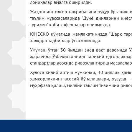
лойиҳалар амалга оширилди.
Жаҳоннинг илғор тажрибасини чуқур ўрганиш 
таълим муассасаларида "Дунё динларини қиёсл
туризми" каби кафедралар очилмоқда.
ЮНЕСКО кўмагида мамлакатимизда "Шарқ таро
халқаро тадбирлар ўтказилмоқда.
Умуман, ўтган 30 йилдан зиёд вақт давомида
жараёнда Ўзбекистоннинг тарихий ёдгорликла
стандартлар асосида ривожлантириш масалалари
Хулоса қилиб айтиш мумкинки, 30 йиллик ҳамк
ҳамкорликнинг асосий йўналишлари, хусусан 
муҳофаза қилиш, миллий таълим тизимини риво