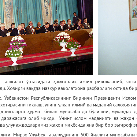
 ташкилот ўртасидаги ҳамкорлик изчил ривожланиб, янг
и. Ҳозирги вақтда мазкур ваколатхона раҳбарлиги остида би
к, Ўзбекистон Республикасининг Биринчи Президенти Исло
хотирасини тиклаш, унинг улкан илмий ва маданий салоҳиятин
адриятларга ҳурмат билан муносабатда бўлишни, муқаддас 
и даражасига олиб чиқди. Унинг ислом маданияти ва жаҳон
а улуғ аждодларимиз жаҳон миқёсида яна бир бор эътироф эт
лиги, Мирзо Улуғбек таваллудининг 600 йиллиги муносабат