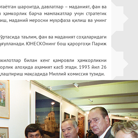
таётган шароитда, давлатлар – маданият, фан ва
 ҳамкорлик барча мамлакатлар учун стратегик
тиш, маданий меросни муҳофаза қилиш ва унинг
 ўртасида таълим, фан ва маданият соҳаларидаги
шуғулланади. ЮНЕСКОнинг бош қароргоҳи Париж
шкилотлар билан кенг қамровли ҳамкорликни
рлик алоҳида аҳамият касб этади. 1993 йил 26
қлаштириш мақсадида Миллий комиссия тузиди.