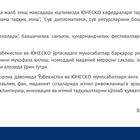
ва жалб этиш мақсадида юртимизда ЮНЕСКО кафедралари тарм
ама тадқиқ этиш", "Сув дипломатияси, сув ресурсларини бо
налари", бахшичилик санъати, ҳунармандчилик фестиваллар
 Ўзбекистон ва ЮНЕСКО ўртасидаги муносабатлар барқарор р
рини муҳофаза қилиш, номоддий маданий меросни сақлаш, з
 алоҳида ўрин тутди.
орлик давомида Ўзбекистон ва ЮНЕСКО муносабатлари янги 
таълим, фан, маданият соҳаларида изчил ривожланишга эр
жлантириш, инновация ва илмий тадқиқотларни қўллаб-қувват
Т