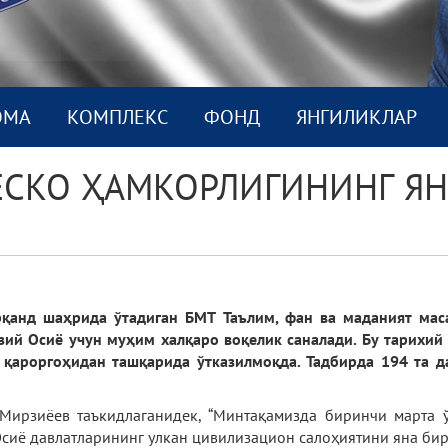
ОМА
КОМПЛEКС
ФОНД
ЯНГИЛИКЛАР
ЕСКО ҲАМКОРЛИГИНИНГ ЯН
арқанд шаҳрида
ўтадиган
БМТ Таълим, фан ва маданият мас
зий Осиё учун муҳим халқаро воқелик саналади. Бу тарихий 
 қарор
гоҳ
идан ташқарида ўтказилмоқда. Тадбирда 194 та д
Мирзиёев таъкидлаганидек, “Минтақамизда биринчи марта 
сиё давлатларининг улкан цивилизацион салоҳиятини яна бир