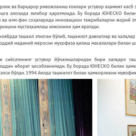
рлик ва барқарор ривожланиш ғоялари устувор аҳамият касб э
шга алоҳида эътибор қаратмоқда. Бу борада ЮНЕСКО билан
им ва илм-фан соҳаларида инновацион тажрибаларни жорий э
ушунишни мустаҳкамлаш имконини ҳам яратади.
оябрда ташкил этилган бўлиб, ташкилот давлатлар ва халқлар
моддий маданий меросни муҳофаза қилиш масалалари билан 
шқи сиёсатининг устувор йўналишларидан бири халқаро та
ишдан иборат ҳисобланилади. Бу борада ЮНЕСКО билан ҳамко
зоси бўлди. 1994 йилда ташкилот билан ҳамкорликни мувофи