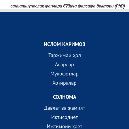
санъатшунослик фанлари бўйича фалсафа доктори (PhD)
ИСЛОМ КАРИМОВ
Таржимаи ҳол
Асарлар
Мукофотлар
Хотиралар
СОЛНОМА
Давлат ва жамият
Иқтисодиёт
Ижтимоий ҳаёт