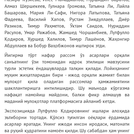
Алмаз Шершекеев, Гулнара Громова, Татьяна Ли, Лайла
Башарова, Мария Ли-Сафи, Нигора Латыпова, Татьяна
Фадеева, Василий Хапов, Рустам Зиядуллаев, Диёр
Разиков, Тимур Раҳметов, Ўктам Саидов, Нуриддин
Расулов, Умар Ражабов, Жамшед Чоршанбиев, Лутфулло
Қодиров, Хуршед Халилов, Тимур Лашёнов, Жаҳонгир
Абдуллаев ва Бобур Ваҳобжонов иштирок этди.
Йигирма тўрт нафар рассом ўз асарлари орқали
санъатнинг ўзи томонидан идрок этилиши мавзусини
турли эстетик ёндашувларда талқин қилади. Лойиҳанинг
муҳим жиҳатларидан бири - ижод орқали жамият билан
мулоқот қила оладиган рассомлар ҳамжамиятини
шакллантиришга интилишидир. Шу маънода кўргазма
нафақат намойиш майдони, балки фикр алмашув ва
маданий мулоқотлар платформасига айланиб кетди.
Экспозицияда Лутфулло Қодировнинг ишлари алоҳида
эътиборни тортади. Қўлсиз туғилган оёқлари ёрдамида
асарлар яратади. Унинг ижоди инсон иродаси, матонати
ва руҳий қудратини намоён қилди. Шу сабабдан ҳам унинг