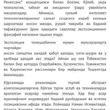
Ренессанс” концепцияси билан боғлиқ бўлиб, унда
технология, табиат ва ижоднинг ўзаро узвийлиги
масаласидир. Айниқса, сунъий интеллект
технологияларининг санъат соҳасига кириб келиши
шароитида инсон ижоди, руҳий тажриба ва бадиий
тафаккурнинг ўрни ҳақидаги саволлар экспозициянинг
фалсафий негизини ташкил этади.
Экспозиция томошабинни муҳим мулоҳазаларга
чорлайди:
инсон санъатни қандай қабул қилади, онги-шуури ва у
қалбида қандай акс этади? Айнан шу ғоя Ўзбекистон
билан бир қаторда Озарбайжон, Қозоғистон, Тожикистон
ва Қирғизистон рассомлари бир майдонда Тошкентда
йиғилишди.
Кўргазмада реализмдан тортиб абстракт
композицияларгача бўлган турли услуб ва техникаларда
яратилган асарлар намойиш этилди. Ҳар бир асар
муаллифнинг индивидуал бадиий дунёқараши ва эстетик
позициясини ифода этади. Лойиҳада Намик Исмаилзаде,
Назира Кузиева, Илёс Мамаджанов, Нуршидин Баратов,