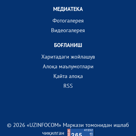
МEДИАТEКА
Фотогалерея
Видеогалерея
БОҒЛАНИШ
Харитадаги жойлашув
Алоқа маълумотлари
Қайта алоқа
RSS
© 2026 «UZINFOCOM» Маркази томонидан ишлаб
чиқилган