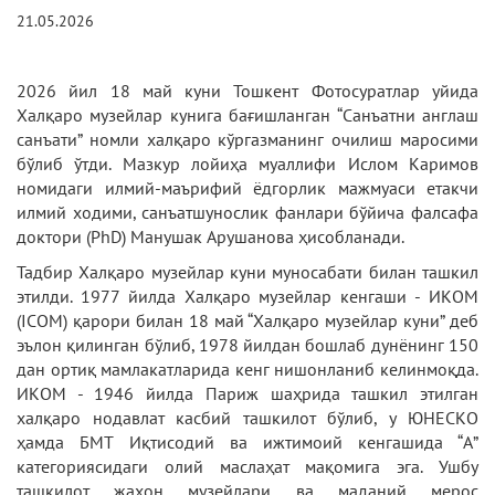
21.05.2026
2026 йил 18 май куни Тошкент Фотосуратлар уйида
Халқаро музейлар кунига бағишланган “Санъатни англаш
санъати” номли халқаро кўргазманинг очилиш маросими
бўлиб ўтди. Мазкур лойиҳа муаллифи Ислом Каримов
номидаги илмий-маърифий ёдгорлик мажмуаси етакчи
илмий ходими, санъатшунослик фанлари бўйича фалсафа
доктори (PhD) Манушак Арушанова ҳисобланади.
Тадбир Халқаро музейлар куни муносабати билан ташкил
этилди. 1977 йилда Халқаро музейлар кенгаши - ИКОМ
(ICOM) қарори билан 18 май “Халқаро музейлар куни” деб
эълон қилинган бўлиб, 1978 йилдан бошлаб дунёнинг 150
дан ортиқ мамлакатларида кенг нишонланиб келинмоқда.
ИКОМ - 1946 йилда Париж шаҳрида ташкил этилган
халқаро нодавлат касбий ташкилот бўлиб, у ЮНЕСКО
ҳамда БМТ Иқтисодий ва ижтимоий кенгашида “А”
категориясидаги олий маслаҳат мақомига эга. Ушбу
ташкилот жаҳон музейлари ва маданий мерос