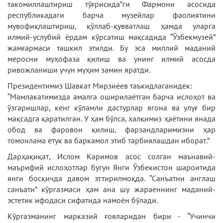
такомиллаштириш тўғрисида”ги Фармони асосида
республикадаги барча музейлар фаолиятини
мувофиқлаштириш, қўллаб-қувватлаш ҳамда уларга
илмий-услубий ёрдам кўрсатиш мақсадида “Ўзбекмузей”
жамғармаси ташкил этилди. Бу эса миллий маданий
меросни муҳофаза қилиш ва унинг илмий асосда
ривожланиши учун муҳим замин яратди.
Президентимиз Шавкат Мирзиёев таъкидлаганидек:
“Мамлакатимизда амалга оширилаётган барча ислоҳот ва
ўзгаришлар, кенг кўламли дастурлар ягона ва улуғ бир
мақсадга қаратилган. У ҳам бўлса, халқимиз ҳаётини янада
обод ва фаровон қилиш, фарзандларимизни ҳар
томонлама етук ва баркамол этиб тарбиялашдан иборат.”
Дарҳақиқат, Ислом Каримов асос солган маънавий-
маърифий ислоҳотлар бугун Янги Ўзбекистон шароитида
янги босқичда давом эттирилмоқда. “Санъатни англаш
санъати” кўргазмаси ҳам ана шу жараённинг маданий-
эстетик ифодаси сифатида намоён бўлади.
Кўргазманинг марказий ғояларидан бири - “Учинчи