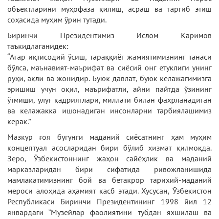
объектларини муҳофаза қилиш, асраш ва тарғиб этиш
соҳасида муҳим ўрин тутади.
Биринчи Президентимиз Ислом Каримов
таъкидлаганидек:
“Агар иқтисодий ўсиш, тараққиёт жамиятимизнинг танаси
бўлса, маънавият-маърифат ва сиёсий онг етуклиги унинг
руҳи, ақли ва жонидир. Буюк давлат, буюк келажагимизга
эришиш учун оқил, маърифатли, айни пайтда ўзининг
ўтмиши, улуғ қадриятлари, миллати билан фахрланадиган
ва келажакка ишонадиган инсонларни тарбиялашимиз
керак.”
Мазкур ғоя бугунги маданий сиёсатнинг ҳам муҳим
концептуал асосларидан бири бўлиб хизмат қилмоқда.
Зеро, Ўзбекистоннинг жаҳон сайёҳлик ва маданий
марказларидан бири сифатида ривожланишида
мамлакатимизнинг бой ва бетакрор тарихий-маданий
мероси алоҳида аҳамият касб этади. Хусусан, Ўзбекистон
Республикаси Биринчи Президентининг 1998 йил 12
январдаги “Музейлар фаолиятини тубдан яхшилаш ва