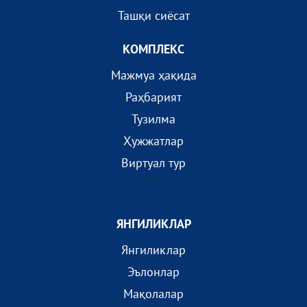
Ташқи сиёсат
КОМПЛEКС
Мажмуа ҳақида
Раҳбарият
Тузилма
Ҳужжатлар
Виртуал тур
?>
ЯНГИЛИКЛАР
Янгиликлар
Эълонлар
Мақолалар