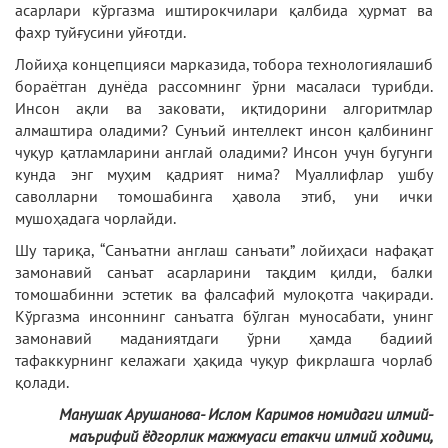
асарлари кўргазма иштирокчилари қалбида ҳурмат ва
фахр туйғусини уйғотди.
Лойиҳа концепцияси марказида, тобора технологиялашиб
бораётган дунёда рассомнинг ўрни масаласи турибди.
Инсон ақли ва заковати, иқтидорини алгоритмлар
алмаштира оладими? Сунъий интеллект инсон қалбининг
чуқур қатламларини англай оладими? Инсон учун бугунги
кунда энг муҳим қадрият нима? Муаллифлар ушбу
саволларни томошабинга ҳавола этиб, уни ички
мушоҳадага чорлайди.
Шу тариқа, “Санъатни англаш санъати” лойиҳаси нафақат
замонавий санъат асарларини тақдим қилди, балки
томошабинни эстетик ва фалсафий мулоқотга чақиради.
Кўргазма инсоннинг санъатга бўлган муносабати, унинг
замонавий маданиятдаги ўрни ҳамда бадиий
тафаккурнинг келажаги ҳақида чуқур фикрлашга чорлаб
қолади.
Манушак Арушанова
-
Ислом Каримов номидаги илмий-
маърифий ёдгорлик мажмуаси етакчи илмий ходими,