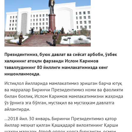
Президентимиз, буюк давлат ва сиёсат арбоби, ўзбек
халқининг атоқли фарзанди Ислом Каримов
таваллудининг 80 йиллиги мамлакатимизда кенг
нишонланмоқда.
Истиқлол йилларида мамлакатимиз эришган барча ютуқ
ва марралар Биринчи Президентимиз номи ва фаолияти
билан боғлиқ. Ислом Каримов мамлакатимизни жаҳонда
ўз ўрнига эга бўлган, мустақил ва мустаҳкам давлатга
айлантирди.
...2018 йил. 30 январь. Биринчи Президентимиз қатор
йиллар меҳнат қилган Қашқадарё вилоятининг Қарши
шаҳри маркази. Атроф оппоқ қорга бурканган, осмон