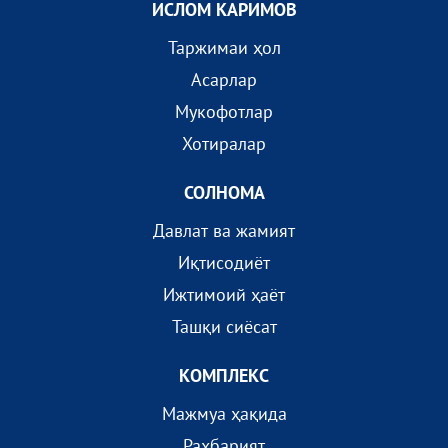
ИСЛОМ КАРИМОВ
Таржимаи ҳол
Асарлар
Мукофотлар
Хотиралар
СОЛНОМА
Давлат ва жамият
Иқтисодиёт
Ижтимоий ҳаёт
Ташқи сиёсат
КОМПЛEКС
Мажмуа ҳақида
Раҳбарият