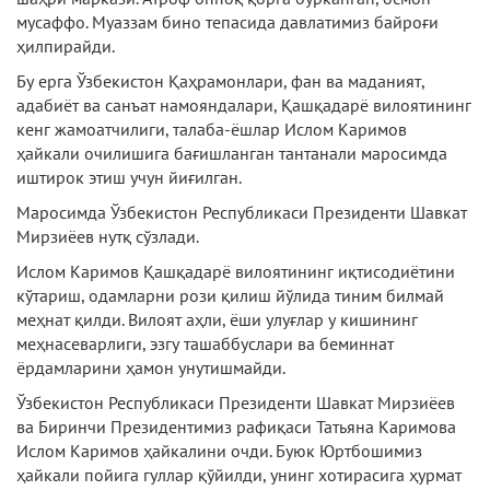
мусаффо. Муаззам бино тепасида давлатимиз байроғи
ҳилпирайди.
Бу ерга Ўзбекистон Қаҳрамонлари, фан ва маданият,
адабиёт ва санъат намояндалари, Қашқадарё вилоятининг
кенг жамоатчилиги, талаба-ёшлар Ислом Каримов
ҳайкали очилишига бағишланган тантанали маросимда
иштирок этиш учун йиғилган.
Маросимда Ўзбекистон Республикаси Президенти Шавкат
Мирзиёев нутқ сўзлади.
Ислом Каримов Қашқадарё вилоятининг иқтисодиётини
кўтариш, одамларни рози қилиш йўлида тиним билмай
меҳнат қилди. Вилоят аҳли, ёши улуғлар у кишининг
меҳнасеварлиги, эзгу ташаббуслари ва беминнат
ёрдамларини ҳамон унутишмайди.
Ўзбекистон Республикаси Президенти Шавкат Мирзиёев
ва Биринчи Президентимиз рафиқаси Татьяна Каримова
Ислом Каримов ҳайкалини очди. Буюк Юртбошимиз
ҳайкали пойига гуллар қўйилди, унинг хотирасига ҳурмат