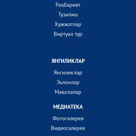
Раҳбарият
Тузилма
Ҳужжатлар
Виртуал тур
?>
ЯНГИЛИКЛАР
Янгиликлар
Эълонлар
Мақолалар
МEДИАТEКА
Фотогалерея
Видеогалерея