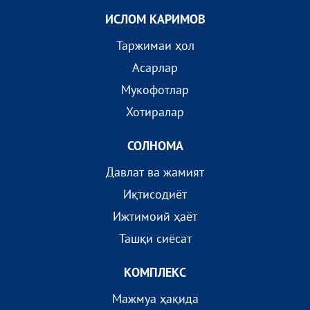
ИСЛОМ КАРИМОВ
Таржимаи ҳол
Асарлар
Мукофотлар
Хотиралар
СОЛНОМА
Давлат ва жамият
Иқтисодиёт
Ижтимоий ҳаёт
Ташқи сиёсат
КОМПЛEКС
Мажмуа ҳақида