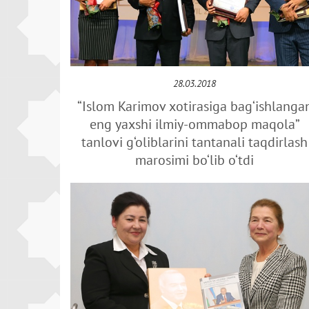
28.03.2018
“Islom Karimov xotirasiga bag‘ishlanga
eng yaxshi ilmiy-ommabop maqola”
tanlovi g‘oliblarini tantanali taqdirlash
marosimi bo‘lib o‘tdi