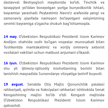
dastavval Beshyog’och maydonida bo’ldi. Tinchlik va
taraqqiyot yo’lidan borayotgan yurtga bunyodkorlik ishlari,
bayramlar yarashadi. Poytaxtimiz Navro’z arafasida yangi va
zamonaviy qiyofada namoyon bo’layotgani xalqimizning
sevimli bayramiga o’zgacha shukuh bag’ishlamoqda.
14 may.
O‘zbekiston Respublikasi Prezidenti Islom Karimov
Andijon shahrida sodir bo‘lgan voqealar munosabati bilan
Toshkentda mamlakatimiz va xorijiy ommaviy axborot
vositalari vakillari uchun matbuot anjumani o‘tkazdi.
16 iyun.
O‘zbekiston Respublikasi Prezidenti Islom Karimov
shu yil ijtimoiy-iqtisodiy islohotlarning borishi bilan
tanishish maqsadida Surxondaryo viloyatiga tashrif buyurdi.
19 avgust.
Senatda Oliy Majlis Qonunchilik palatasi
rahbariyati, qo‘mita va fraksiyalari rahbarlari ishtirokida Senat
Kengashining majlisi bo‘lib o‘tdi. Kengash majlisida
O‘zbekiston Respublikasi Prezidenti Islom Karimov
qatnashdi.