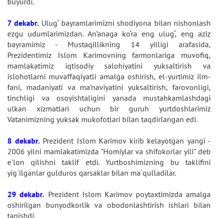
buyurdi.
7 dekabr.
Ulug‘ bayramlarimizni shodiyona bilan nishonlash
ezgu udumlarimizdan. An’anaga ko‘ra eng ulug‘, eng aziz
bayramimiz - Mustaqillikning 14 yilligi arafasida,
Prezidentimiz Islom Karimovning farmonlariga muvofiq,
mamlakatimiz iqtisodiy salohiyatini yuksaltirish va
islohotlarni muvaffaqiyatli amalga oshirish, el-yurtimiz ilm-
fani, madaniyati va ma’naviyatini yuksaltirish, farovonligi,
tinchligi va osoyishtaligini yanada mustahkamlashdagi
ulkan xizmatlari uchun bir guruh yurtdoshlarimiz
Vatanimizning yuksak mukofotlari bilan taqdirlangan edi.
8 dekabr.
Prezident Islom Karimov kirib kelayotgan yangi -
2006 yilni mamlakatimizda "Homiylar va shifokorlar yili" deb
e`lon qilishni taklif etdi. Yurtboshimizning bu taklifini
yig`ilganlar gulduros qarsaklar bilan ma`qulladilar.
29 dekabr.
Prezident Islom Karimov poytaxtimizda amalga
oshirilgan bunyodkorlik va obodonlashtirish ishlari bilan
tanishdi.