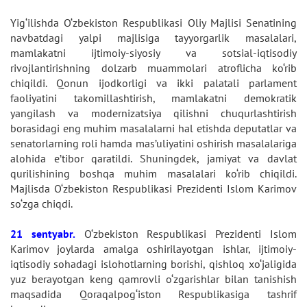
Yig‘ilishda O‘zbekiston Respublikasi Oliy Majlisi Senatining
navbatdagi yalpi majlisiga tayyorgarlik masalalari,
mamlakatni ijtimoiy-siyosiy va sotsial-iqtisodiy
rivojlantirishning dolzarb muammolari atroflicha ko‘rib
chiqildi. Qonun ijodkorligi va ikki palatali parlament
faoliyatini takomillashtirish, mamlakatni demokratik
yangilash va modernizatsiya qilishni chuqurlashtirish
borasidagi eng muhim masalalarni hal etishda deputatlar va
senatorlarning roli hamda mas’uliyatini oshirish masalalariga
alohida e’tibor qaratildi. Shuningdek, jamiyat va davlat
qurilishining boshqa muhim masalalari ko‘rib chiqildi.
Majlisda O‘zbekiston Respublikasi Prezidenti Islom Karimov
so‘zga chiqdi.
21 sentyabr.
O‘zbekiston Respublikasi Prezidenti Islom
Karimov joylarda amalga oshirilayotgan ishlar, ijtimoiy-
iqtisodiy sohadagi islohotlarning borishi, qishloq xo‘jaligida
yuz berayotgan keng qamrovli o‘zgarishlar bilan tanishish
maqsadida Qoraqalpog‘iston Respublikasiga tashrif