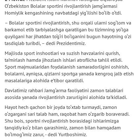
O‘zbekiston Bolalar sportini rivojlantirish jamg‘armasi
Homiylik kengashining navbatdagi yig‘ilishi bo‘lib o‘tdi.
– Bolalar sportini rivojlantirish, shu orqali ularni sog‘lom va
barkamol etib tarbiyalashga qaratilgan bu tizimning yo‘lga
quyilgani har jihatdan to‘g‘ri bo‘lganini bugun hayotning o‘zi
tasdiqlab turibdi, – dedi Prezidentimiz.
Majlisda sport inshootlari va suzish havzalarini qurish,
ta’mirlash hamda jihozlash ishlari atroflicha tahlil etildi.
Sport majmualaridan foydalanish samaradorligini oshirish,
bolalarni, ayniqsa, qizlarni sportga yanada kengroq jalb etish
masalalariga alohida e’tibor qaratildi.
Davlatimiz rahbari Jamg‘arma faoliyatini zamon talablari
asosida yanada rivojlantirish zarurligini alohida ta’kidladi.
Hayot hech qachon bir joyda to‘xtab turmaydi, zamon
o‘zgargani sari talab ham, raqobat ham o‘zgarib boraveradi.
Shu bois, sportni rivojlantirish borasidagi ishlarimizga
tanqidiy ko‘z bilan qarashimiz, zamon bilan hamqadam
bo‘lmog‘imiz zarur, - dedi Yurtboshimiz.