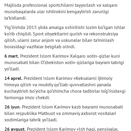
Majlisda professional sportchilarni tayyorlash va xalqaro
musobaqalarda ular ishtirokini kengaytirish zarurligi
ta’kidlandi.
Yig‘ilishda 2015 yilda amalga oshirilishi lozim bo‘lgan ishlar
ko‘rib chiqildi. Sport obyektlarini qurish va rekonstruksiya
qilish, ularni zarur anjom va uskunalar bilan ta’minlash
borasidagi vazifalar belgilab olindi.
6 mart.
Prezident Islom Karimov Xalqaro xotin-qizlar kuni
munosabati bilan O‘zbekiston xotin-qizlariga bayram tabrigi
yo‘lladi.
14 aprel.
Prezident Islom Karimov «Keksalarni ijtimoiy
himoya qilish va moddiy qo‘llab-quvvatlashni yanada
kuchaytirish bo‘yicha qo‘shimcha chora-tadbirlar to‘g‘risida»gi
farmonga imzo chekdi.
26 iyun.
Prezident Islom Karimov kasb bayrami munosabati
bilan respublika Matbuot va ommaviy axborot vositalari
xodimlariga tabrik yo‘lladi.
26 avgust.
Prezident Islom Karimov «Ish haqi, pensiyalar,