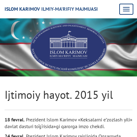
ISLOM KARIMOV ILMIY-MA’RIFIY MAJMUASI
Ijtimoiy hayot. 2015 yil
18 fevral.
Prezident Islom Karimov «Keksalarni e’zozlash yili»
davlat dasturi to‘g‘risida»gi qarorga imzo chekdi.
24 fevral.
Prezident Islom Karimov raisligida Oqsaroyda