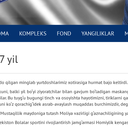
OMA
KOMPLEKS
FOND
YANGILIKLAR
M
7 yil
do qilgan minglab yurtdoshlarimiz xotirasiga hurmat bajo keltirdi.
ni, balki yil bo‘yi ziyoratchilar bilan gavjum bo‘ladigan maska
ilar. Bu tuyg‘u bugungi tinch va osoyishta hayotimizni, tiriklarni
 uni ko‘z qorachig‘idek asrab-avaylash muqaddas burchimizdir, dega
ustaqillik maydoniga tutash Moliya vazirligi g‘aznachiligining ya
kiston Bolalar sportini rivojlantirish jamg‘armasi Homiylik kengashi