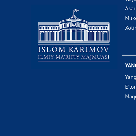
Asar
Muko
Xoti
YAN
Yang
E'lo
Maqo