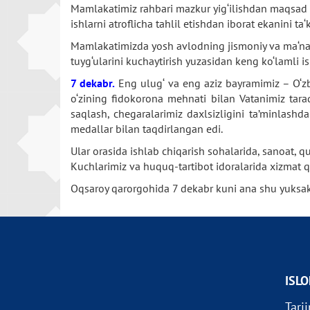
Mamlakatimiz rahbari mazkur yig‘ilishdan maqsad o
ishlarni atroflicha tahlil etishdan iborat ekanini ta‘k
Mamlakatimizda yosh avlodning jismoniy va ma‘nav
tuyg‘ularini kuchaytirish yuzasidan keng ko‘lamli 
7 dekabr.
Eng ulug‘ va eng aziz bayramimiz – O‘zb
o‘zining fidokorona mehnati bilan Vatanimiz taraqq
saqlash, chegaralarimiz daxlsizligini ta’minlash
medallar bilan taqdirlangan edi.
Ular orasida ishlab chiqarish sohalarida, sanoat, qur
Kuchlarimiz va huquq-tartibot idoralarida xizmat q
Oqsaroy qarorgohida 7 dekabr kuni ana shu yuksak 
ISL
Tarj