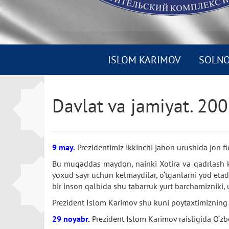
ISLOM KARIMOV
SOLN
Davlat va jamiyat. 200
9 may.
Prezidentimiz ikkinchi jahon urushida jon fi
Bu muqaddas maydon, nainki Xotira va qadrlash ku
yoxud sayr uchun kelmaydilar, o‘tganlarni yod etad
bir inson qalbida shu tabarruk yurt barchamizniki,
Prezident Islom Karimov shu kuni poytaxtimizning M
29 noyabr.
Prezident Islom Karimov raisligida O‘zbe