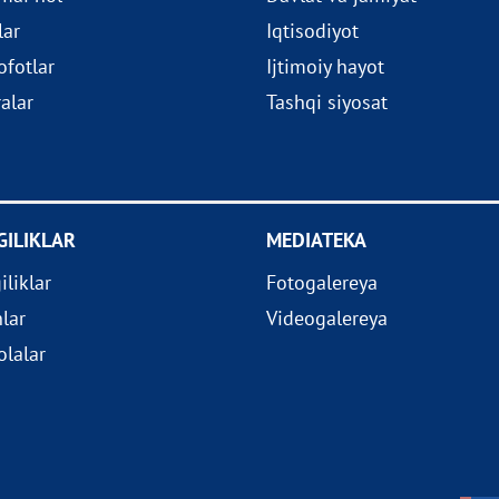
lar
Iqtisodiyot
fotlar
Ijtimoiy hayot
ralar
Tashqi siyosat
GILIKLAR
MEDIATEKA
iliklar
Fotogalereya
nlar
Videogalereya
lalar