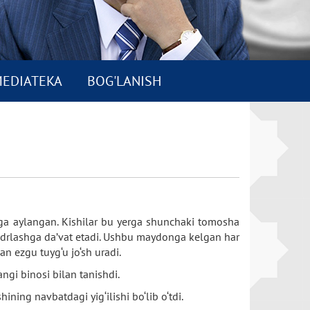
EDIATEKA
BOG'LANISH
nga aylangan. Kishilar bu yerga shunchaki tomosha
 qadrlashga da’vat etadi. Ushbu maydonga kelgan har
n ezgu tuyg‘u jo‘sh uradi.
ngi binosi bilan tanishdi.
ning navbatdagi yig‘ilishi bo‘lib o‘tdi.