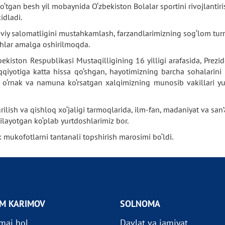
‘tgan besh yil mobaynida O‘zbekiston Bolalar sportini rivojlanti
idladi.
iy salomatligini mustahkamlash, farzandlarimizning sog‘lom turm
ishlar amalga oshirilmoqda.
ekiston Respublikasi Mustaqilligining 16 yilligi arafasida, Prez
iyotiga katta hissa qo‘shgan, hayotimizning barcha sohalarini ri
da o‘rnak va namuna ko‘rsatgan xalqimizning munosib vakillari y
ilish va qishloq xo‘jaligi tarmoqlarida, ilm-fan, madaniyat va san’at
ilayotgan ko‘plab yurtdoshlarimiz bor.
mukofotlarni tantanali topshirish marosimi bo‘ldi.
OM KARIMOV
SOLNOMA
imai hol
Davlat va jamiyat