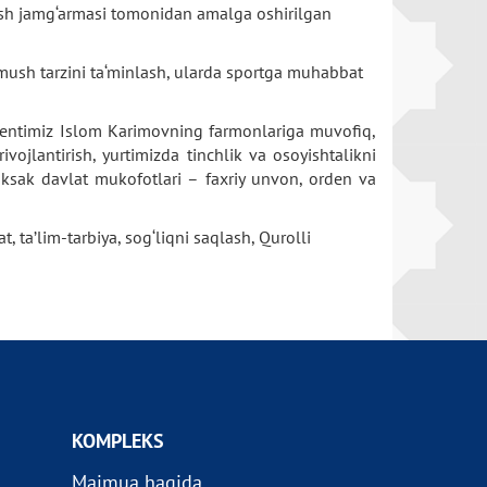
rish jamg‘armasi tomonidan amalga oshirilgan
ush tarzini ta‘minlash, ularda sportga muhabbat
identimiz Islom Karimovning farmonlariga muvofiq,
vojlantirish, yurtimizda tinchlik va osoyishtalikni
uksak davlat mukofotlari – faxriy unvon, orden va
, ta’lim-tarbiya, sog‘liqni saqlash, Qurolli
KOMPLEKS
Majmua haqida