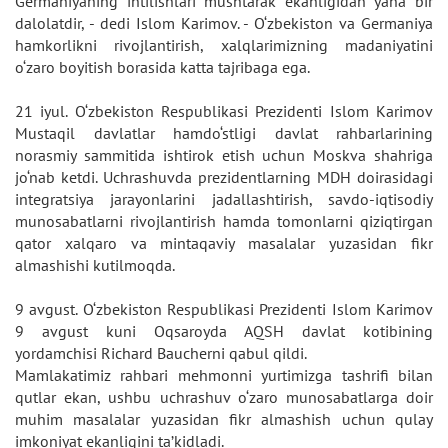
Germaniyaning intilishlari mushtarak ekanligidan yana bir
dalolatdir, - dedi Islom Karimov. - O‘zbekiston va Germaniya
hamkorlikni rivojlantirish, xalqlarimizning madaniyatini
o‘zaro boyitish borasida katta tajribaga ega.
21 iyul. O‘zbekiston Respublikasi Prezidenti Islom Karimov
Mustaqil davlatlar hamdo‘stligi davlat rahbarlarining
norasmiy sammitida ishtirok etish uchun Moskva shahriga
jo‘nab ketdi. Uchrashuvda prezidentlarning MDH doirasidagi
integratsiya jarayonlarini jadallashtirish, savdo-iqtisodiy
munosabatlarni rivojlantirish hamda tomonlarni qiziqtirgan
qator xalqaro va mintaqaviy masalalar yuzasidan fikr
almashishi kutilmoqda.
9 avgust. O‘zbekiston Respublikasi Prezidenti Islom Karimov
9 avgust kuni Oqsaroyda AQSH davlat kotibining
yordamchisi Richard Baucherni qabul qildi.
Mamlakatimiz rahbari mehmonni yurtimizga tashrifi bilan
qutlar ekan, ushbu uchrashuv o‘zaro munosabatlarga doir
muhim masalalar yuzasidan fikr almashish uchun qulay
imkoniyat ekanligini ta’kidladi.