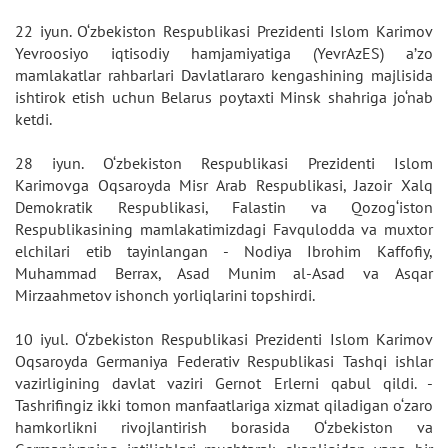
22 iyun. O‘zbekiston Respublikasi Prezidenti Islom Karimov
Yevroosiyo iqtisodiy hamjamiyatiga (YevrAzES) a’zo
mamlakatlar rahbarlari Davlatlararo kengashining majlisida
ishtirok etish uchun Belarus poytaxti Minsk shahriga jo‘nab
ketdi.
28 iyun. O‘zbekiston Respublikasi Prezidenti Islom
Karimovga Oqsaroyda Misr Arab Respublikasi, Jazoir Xalq
Demokratik Respublikasi, Falastin va Qozog‘iston
Respublikasining mamlakatimizdagi Favqulodda va muxtor
elchilari etib tayinlangan - Nodiya Ibrohim Kaffofiy,
Muhammad Berrax, Asad Munim al-Asad va Asqar
Mirzaahmetov ishonch yorliqlarini topshirdi.
10 iyul. O‘zbekiston Respublikasi Prezidenti Islom Karimov
Oqsaroyda Germaniya Federativ Respublikasi Tashqi ishlar
vazirligining davlat vaziri Gernot Erlerni qabul qildi. -
Tashrifingiz ikki tomon manfaatlariga xizmat qiladigan o‘zaro
hamkorlikni rivojlantirish borasida O‘zbekiston va