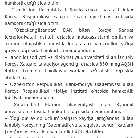
hamkorlik to‘g‘risida bitim.
– O‘zbekiston Respublikasi Savdo-sanoat palatasi bilan
Koreya Respublikasi Xalqaro savdo uyushmasi o‘rtasida
hamkorlik to‘g‘risida bitim.
– “O‘zbekengilsanoat” DAK bilan Koreya Sanoat
texnologiyalari instituti o‘rtasida mutaxassislarni o‘qitish va
axborot almashish borasida idoralararo hamkorlikni yo‘lga
qo‘yish to‘g‘risida hamkorlik memorandumi.
– Jahon iqtisodiyoti va diplomatiya universiteti bilan Janubiy
Koreya Xalqaro taraqqiyot agentligi o‘rtasida 850 ming AQSH
dollari hajmida texnikaviy yordam ko‘rsatish to‘g‘risida
ahdlashuv.
– O‘zbekiston Respublikasi Bank-moliya akademiyasi bilan
Koreya Respublikasi Moliya instituti o‘rtasida hamkorlik
to‘g‘risida memorandum.
– Xorazmdagi Ma’mun akademiyasi bilan Kyongxi
universiteti o‘rtasida hamkorlik to‘g‘risida memorandum.
– “Sog‘lom avlod uchun” xalqaro xayriya jamg‘armasi bilan
Janubiy Koreyaning “Salomatlik va taraqqiyot uchun” xalqaro
jamg‘armasi o‘rtasida hamkorlik to‘g‘risida bitim.