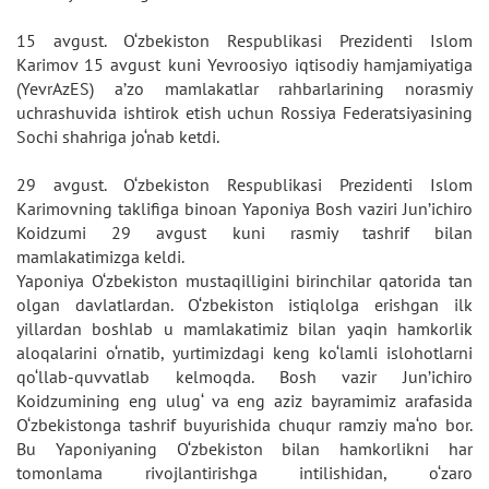
15 avgust. O‘zbekiston Respublikasi Prezidenti Islom
Karimov 15 avgust kuni Yevroosiyo iqtisodiy hamjamiyatiga
(YevrAzES) a’zo mamlakatlar rahbarlarining norasmiy
uchrashuvida ishtirok etish uchun Rossiya Federatsiyasining
Sochi shahriga jo‘nab ketdi.
29 avgust. O‘zbekiston Respublikasi Prezidenti Islom
Karimovning taklifiga binoan Yaponiya Bosh vaziri Jun’ichiro
Koidzumi 29 avgust kuni rasmiy tashrif bilan
mamlakatimizga keldi.
Yaponiya O‘zbekiston mustaqilligini birinchilar qatorida tan
olgan davlatlardan. O‘zbekiston istiqlolga erishgan ilk
yillardan boshlab u mamlakatimiz bilan yaqin hamkorlik
aloqalarini o‘rnatib, yurtimizdagi keng ko‘lamli islohotlarni
qo‘llab-quvvatlab kelmoqda. Bosh vazir Jun’ichiro
Koidzumining eng ulug‘ va eng aziz bayramimiz arafasida
O‘zbekistonga tashrif buyurishida chuqur ramziy ma‘no bor.
Bu Yaponiyaning O‘zbekiston bilan hamkorlikni har
tomonlama rivojlantirishga intilishidan, o‘zaro