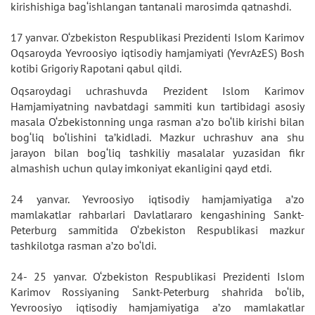
kirishishiga bag‘ishlangan tantanali marosimda qatnashdi.
17 yanvar. O‘zbekiston Respublikasi Prezidenti Islom Karimov
Oqsaroyda Yevroosiyo iqtisodiy hamjamiyati (YevrAzES) Bosh
kotibi Grigoriy Rapotani qabul qildi.
Oqsaroydagi uchrashuvda Prezident Islom Karimov
Hamjamiyatning navbatdagi sammiti kun tartibidagi asosiy
masala O‘zbekistonning unga rasman a’zo bo‘lib kirishi bilan
bog‘liq bo‘lishini ta’kidladi. Mazkur uchrashuv ana shu
jarayon bilan bog‘liq tashkiliy masalalar yuzasidan fikr
almashish uchun qulay imkoniyat ekanligini qayd etdi.
24 yanvar. Yevroosiyo iqtisodiy hamjamiyatiga a’zo
mamlakatlar rahbarlari Davlatlararo kengashining Sankt-
Peterburg sammitida O‘zbekiston Respublikasi mazkur
tashkilotga rasman a’zo bo‘ldi.
24- 25 yanvar. O‘zbekiston Respublikasi Prezidenti Islom
Karimov Rossiyaning Sankt-Peterburg shahrida bo‘lib,
Yevroosiyo iqtisodiy hamjamiyatiga a’zo mamlakatlar