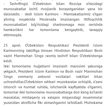
- Tashrifingiz O‘zbekiston bilan Rossiya o‘rtasidagi
munosabatlar izchil rivojlanib borayotganidan yana bir
dalolatdir, - dedi Islom Karimov. - Mamlakatlarimiz o‘tgan
yilning noyabrida Moskvada imzolangan Ittifoqchilik
munosabatlari to‘g‘risidagi shartnomaga mos ravishda
hamkorlikni har tomonlama kengaytirib, taraqqiy
ettirmoqda.
25 aprel. O‘zbekiston Respublikasi Prezidenti Islom
Karimovning taklifiga binoan Hindiston Respublikasi Bosh
vaziri Manmohan Singx rasmiy tashrif bilan O‘zbekistonga
keldi.
Ikki tomonlama hujjatlarni imzolash marosimi yakuniga
yetgach, Prezident Islom Karimov va Bosh vazir Manmohan
Singx ommaviy axborot vositalari vakillari bilan
uchrashdilar.O‘zbekiston rahbari muzokaralar ochiqlik, o‘zaro
ishonch va hurmat ruhida, ishchanlik kayfiyatida o‘tganini,
tomonlar ikki tomonlama munosabatlarga doir keng ko‘lamli
masalalar, mintaqaviy va xalqaro miqyosdagi muammolar
yuzasidan atroflicha fikr almashganini ta’kidladi. Muhokama