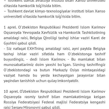
– Toshkent davlat aviatsiya instituti bilan Xanso universiteti
o‘rtasida hamkorlik to‘g‘risida bitim.
– Toshkent davlat kimyo-texnologiyalar instituti bilan Xanso
universiteti o‘rtasida hamkorlik to‘g‘risida bitim.
1 aprel. O`zbekiston Respublikasi Prezidenti Islom Karimov
Oqsaroyda Yevropada Xavfsizlik va Hamkorlik Tashkilotining
amaldagi raisi, Belgiya Qirolligi tashqi ishlar vaziri Karel de
Gyuhtni qabul qildi.
- Siz nafaqat EXHTning amaldagi raisi, ayni paytda Belgiya
tashqi ishlar vaziri sifatida ham O`zbekistonga tashrif
buyurdingiz, - dedi Islom Karimov. - Bu mamlakat bilan
munosabatlarimiz doim yaxshi bo`lgan. Sizning tashrifingiz
O`zbekistondagi va butun Markaziy Osiyo mintaqasidagi
vaziyat hamda bu yerda kechayotgan jarayonlar bilan
yaqindan tanishish uchun qulay imkoniyatdir.
10 aprel. O‘zbekiston Respublikasi Prezidenti Islom Karimov
Oqsaroyda rasmiy tashrif bilan mamlakatimizga kelgan
Rossiya Federatsiyasi Federal majlisi Federatsiya kengashi
raisi Sergey Mironovni qabul qildi.