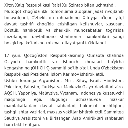
Xitoy Xalq Respublikasi Raisi Xu Szintao bilan uchrashdi.
Muloqot chog‘ida ikki tomonlama aloqalar jadal rivojlanib
borayotgani, O‘zbekiston rahbarining Xitoyga o‘tgan yilgi
davlat tashrifi chog‘ida erishilgan kelishuvlar, xususan,
Do‘stlik, hamkorlik va sheriklik munosabatlari to‘g‘risida
imzolangan davlatlararo shartnoma hamkorlikni yangi
bosqichga ko‘tarishga xizmat qilayotgani ta’kidlandi.
17 iyun. Qozog‘iston Respublikasining Olmaota shahrida
Osiyoda hamkorlik va ishonch choralari bo‘yicha
kengashning (OHICHK) sammiti bo’lib o’tdi. Unda O‘zbekiston
Respublikasi Prezidenti Islom Karimov ishtirok etdi.
Ushbu forumga Afg‘oniston, Misr, Xitoy, Isroil, Hindiston,
Pokiston, Falastin, Turkiya va Markaziy Osiyo davlatlari a’zo.
AQSH, Yaponiya, Malayziya, Vyetnam, Indoneziya kuzatuvchi
maqomiga ega. Bugungi uchrashuvda mazkur
mamlakatlardan davlat rahbarlari, hukumat boshliqlari,
tashqi ishlar vazirlari, maxsus vakillar ishtirok etdi. Sammitga
Saudiya Arabistoni va Birlashgan Arab Amirliklari rahbarlari
ham taklif etilgan.