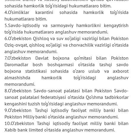
sohasida hamkorlik to‘g‘risidagi hukumatlararo bitim.
4.O‘simliklar karantini sohasida hamkorlik to‘g‘risida
hukumatlararo bitim.
5.Savdo-iqtisodiy va sarmoyaviy hamkorlikni kengaytirish
to‘g‘risida hukumatlararo anglashuv memorandumi.
6.O‘zbekiston Qishloq va suv xo‘jaligi vazirligi bilan Pokiston
Oziq-ovqat, qishloq xo‘jaligi va chorvachilik vazirligi o‘rtasida
anglashuv memorandumi.
7.O‘zbekiston Davlat bojxona qo‘mitasi bilan Pokiston
Daromadlar bosh boshqarmasi o‘rtasida tashqi savdo
bojxona statistikasi sohasida o‘zaro uslub va axborot
almashishda hamkorlik to‘g‘risidagi anglashuv
memorandumi.
8.O‘zbekiston Savdo-sanoat palatasi bilan Pokiston Savdo-
sanoat palatalari federatsiyasi o‘rtasida Qo‘shma tadbirkorlar
kengashini tuzish to‘g‘risidagi anglashuv memorandumi.
9.O‘zbekiston Tashqi iqtisodiy faoliyat milliy banki bilan
Pokiston Milliy banki o‘rtasida anglashuv memorandumi.
10.O‘zbekiston Tashqi iqtisodiy faoliyat milliy banki bilan
Xabib bank limited o‘rtasida anglashuv memorandumi.