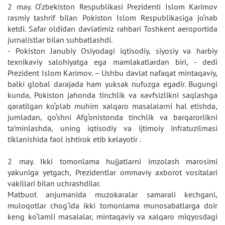
2 may. O‘zbekiston Respublikasi Prezidenti Islom Karimov
rasmiy tashrif bilan Pokiston Islom Respublikasiga jo‘nab
ketdi. Safar oldidan davlatimiz rahbari Toshkent aeroportida
jurnalistlar bilan suhbatlashdi.
- Pokiston Janubiy Osiyodagi iqtisodiy, siyosiy va harbiy
texnikaviy salohiyatga ega mamlakatlardan biri, - dedi
Prezident Islom Karimov. – Ushbu davlat nafaqat mintaqaviy,
balki global darajada ham yuksak nufuzga egadir. Bugungi
kunda, Pokiston jahonda tinchlik va xavfsizlikni saqlashga
qaratilgan ko‘plab muhim xalqaro masalalarni hal etishda,
jumladan, qo‘shni Afg‘onistonda tinchlik va barqarorlikni
ta’minlashda, uning iqtisodiy va ijtimoiy infratuzilmasi
tiklanishida faol ishtirok etib kelayotir .
2 may. Ikki tomonlama hujjatlarni imzolash marosimi
yakuniga yetgach, Prezidentlar ommaviy axborot vositalari
vakillari bilan uchrashdilar.
Matbuot anjumanida muzokaralar samarali kechgani,
muloqotlar chog‘ida ikki tomonlama munosabatlarga doir
keng ko‘lamli masalalar, mintaqaviy va xalqaro miqyosdagi