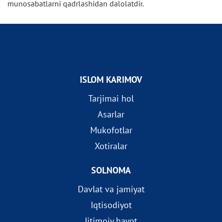
munosabatlarni qadrlashidan dalolatdir.
ISLOM KARIMOV
Tarjimai hol
Asarlar
Mukofotlar
Xotiralar
SOLNOMA
Davlat va jamiyat
Iqtisodiyot
Ijtimoiy hayot