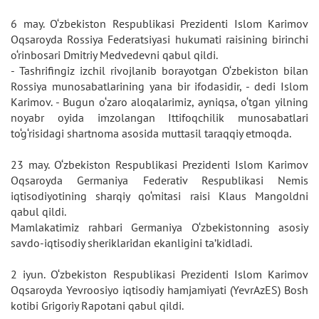
6 may. O‘zbekiston Respublikasi Prezidenti Islom Karimov
Oqsaroyda Rossiya Federatsiyasi hukumati raisining birinchi
o‘rinbosari Dmitriy Medvedevni qabul qildi.
- Tashrifingiz izchil rivojlanib borayotgan O‘zbekiston bilan
Rossiya munosabatlarining yana bir ifodasidir, - dedi Islom
Karimov. - Bugun o‘zaro aloqalarimiz, ayniqsa, o‘tgan yilning
noyabr oyida imzolangan Ittifoqchilik munosabatlari
to‘g‘risidagi shartnoma asosida muttasil taraqqiy etmoqda.
23 may. O‘zbekiston Respublikasi Prezidenti Islom Karimov
Oqsaroyda Germaniya Federativ Respublikasi Nemis
iqtisodiyotining sharqiy qo‘mitasi raisi Klaus Mangoldni
qabul qildi.
Mamlakatimiz rahbari Germaniya O‘zbekistonning asosiy
savdo-iqtisodiy sheriklaridan ekanligini ta’kidladi.
2 iyun. O‘zbekiston Respublikasi Prezidenti Islom Karimov
Oqsaroyda Yevroosiyo iqtisodiy hamjamiyati (YevrAzES) Bosh
kotibi Grigoriy Rapotani qabul qildi.