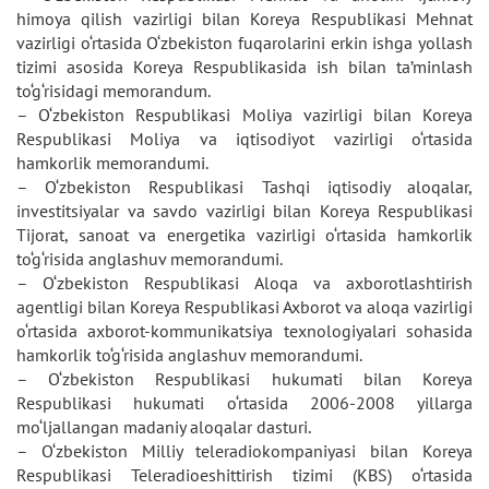
himoya qilish vazirligi bilan Koreya Respublikasi Mehnat
vazirligi o‘rtasida O‘zbekiston fuqarolarini erkin ishga yollash
tizimi asosida Koreya Respublikasida ish bilan ta’minlash
to‘g‘risidagi memorandum.
– O‘zbekiston Respublikasi Moliya vazirligi bilan Koreya
Respublikasi Moliya va iqtisodiyot vazirligi o‘rtasida
hamkorlik memorandumi.
– O‘zbekiston Respublikasi Tashqi iqtisodiy aloqalar,
investitsiyalar va savdo vazirligi bilan Koreya Respublikasi
Tijorat, sanoat va energetika vazirligi o‘rtasida hamkorlik
to‘g‘risida anglashuv memorandumi.
– O‘zbekiston Respublikasi Aloqa va axborotlashtirish
agentligi bilan Koreya Respublikasi Axborot va aloqa vazirligi
o‘rtasida axborot-kommunikatsiya texnologiyalari sohasida
hamkorlik to‘g‘risida anglashuv memorandumi.
– O‘zbekiston Respublikasi hukumati bilan Koreya
Respublikasi hukumati o‘rtasida 2006-2008 yillarga
mo‘ljallangan madaniy aloqalar dasturi.
– O‘zbekiston Milliy teleradiokompaniyasi bilan Koreya
Respublikasi Teleradioeshittirish tizimi (KBS) o‘rtasida