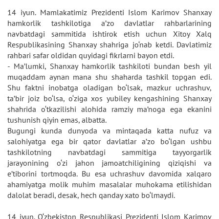
14 iyun. Mamlakatimiz Prezidenti Islom Karimov Shanxay
hamkorlik tashkilotiga a’zo davlatlar rahbarlarining
navbatdagi sammitida ishtirok etish uchun Xitoy Xalq
Respublikasining Shanxay shahriga jo‘nab ketdi. Davlatimiz
rahbari safar oldidan quyidagi fikrlarni bayon etdi.
- Ma’lumki, Shanxay hamkorlik tashkiloti bundan besh yil
muqaddam aynan mana shu shaharda tashkil topgan edi.
Shu faktni inobatga oladigan bo‘lsak, mazkur uchrashuv,
ta’bir joiz bo‘lsa, o‘ziga xos yubiley kengashining Shanxay
shahrida o‘tkazilishi alohida ramziy ma’noga ega ekanini
tushunish qiyin emas, albatta.
Bugungi kunda dunyoda va mintaqada katta nufuz va
salohiyatga ega bir qator davlatlar a’zo bo‘lgan ushbu
tashkilotning navbatdagi sammitiga tayyorgarlik
jarayonining o‘zi jahon jamoatchiligining qiziqishi va
e’tiborini tortmoqda. Bu esa uchrashuv davomida xalqaro
ahamiyatga molik muhim masalalar muhokama etilishidan
dalolat beradi, desak, hech qanday xato bo‘lmaydi.
14 iyun. O‘zbekiston Respublikasi Prezidenti Islom Karimov