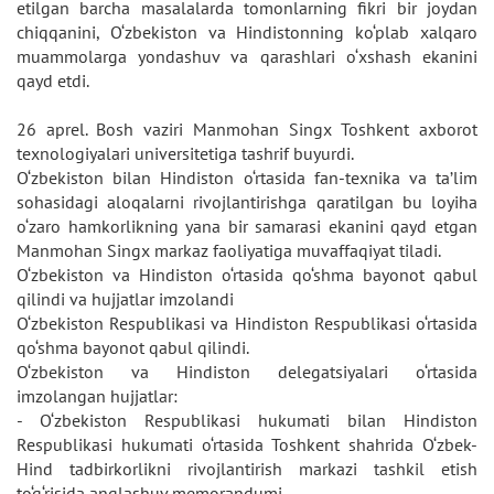
etilgan barcha masalalarda tomonlarning fikri bir joydan
chiqqanini, O‘zbekiston va Hindistonning ko‘plab xalqaro
muammolarga yondashuv va qarashlari o‘xshash ekanini
qayd etdi.
26 aprel. Bosh vaziri Manmohan Singx Toshkent axborot
texnologiyalari universitetiga tashrif buyurdi.
O‘zbekiston bilan Hindiston o‘rtasida fan-texnika va ta’lim
sohasidagi aloqalarni rivojlantirishga qaratilgan bu loyiha
o‘zaro hamkorlikning yana bir samarasi ekanini qayd etgan
Manmohan Singx markaz faoliyatiga muvaffaqiyat tiladi.
O‘zbekiston va Hindiston o‘rtasida qo‘shma bayonot qabul
qilindi va hujjatlar imzolandi
O‘zbekiston Respublikasi va Hindiston Respublikasi o‘rtasida
qo‘shma bayonot qabul qilindi.
O‘zbekiston va Hindiston delegatsiyalari o‘rtasida
imzolangan hujjatlar:
- O‘zbekiston Respublikasi hukumati bilan Hindiston
Respublikasi hukumati o‘rtasida Toshkent shahrida O‘zbek-
Hind tadbirkorlikni rivojlantirish markazi tashkil etish
to‘g‘risida anglashuv memorandumi,