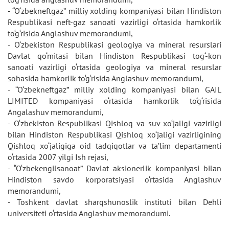
- “O‘zbekneftgaz” milliy xolding kompaniyasi bilan Hindiston
Respublikasi neft-gaz sanoati vazirligi o‘rtasida hamkorlik
to‘g‘risida Anglashuv memorandumi,
- O‘zbekiston Respublikasi geologiya va mineral resurslari
Davlat qo‘mitasi bilan Hindiston Respublikasi tog‘-kon
sanoati vazirligi o‘rtasida geologiya va mineral resurslar
sohasida hamkorlik to‘g‘risida Anglashuv memorandumi,
- “O‘zbekneftgaz” milliy xolding kompaniyasi bilan GAIL
LIMITED kompaniyasi o‘rtasida hamkorlik to‘g‘risida
Angalashuv memorandumi,
- O‘zbekiston Respublikasi Qishloq va suv xo‘jaligi vazirligi
bilan Hindiston Respublikasi Qishloq xo‘jaligi vazirligining
Qishloq xo‘jaligiga oid tadqiqotlar va ta’lim departamenti
o‘rtasida 2007 yilgi Ish rejasi,
- “O‘zbekengilsanoat” Davlat aksionerlik kompaniyasi bilan
Hindiston savdo korporatsiyasi o‘rtasida Anglashuv
memorandumi,
- Toshkent davlat sharqshunoslik instituti bilan Dehli
universiteti o‘rtasida Anglashuv memorandumi.