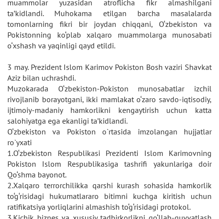
muammolar yuzasidan atroflicha fikr almashilgani
ta’kidlandi. Muhokama etilgan barcha masalalarda
tomonlarning fikri bir joydan chiqqani, O‘zbekiston va
Pokistonning ko‘plab xalqaro muammolarga munosabati
o‘xshash va yaqinligi qayd etildi.
3 may. Prezident Islom Karimov Pokiston Bosh vaziri Shavkat
Aziz bilan uchrashdi.
Muzokarada O‘zbekiston-Pokiston munosabatlar izchil
rivojlanib borayotgani, ikki mamlakat o‘zaro savdo-iqtisodiy,
ijtimoiy-madaniy hamkorlikni kengaytirish uchun katta
salohiyatga ega ekanligi ta’kidlandi.
O‘zbekiston va Pokiston o`rtasida imzolangan hujjatlar
ro`yxati
1.O‘zbekiston Respublikasi Prezidenti Islom Karimovning
Pokiston Islom Respublikasiga tashrifi yakunlariga doir
Qo‘shma bayonot.
2.Xalqaro terrorchilikka qarshi kurash sohasida hamkorlik
to‘g‘risidagi hukumatlararo bitimni kuchga kiritish uchun
ratifikatsiya yorliqlarini almashish to‘g‘risidagi protokol.
3.Kichik biznes va xususiy tadbirkorlikni qo‘llab-quvvatlash