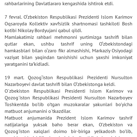
rahbarlarining Davlatlararo kengashida ishtirok etdi.
7 fevral. O‘zbekiston Respublikasi Prezidenti Islom Karimov
Oqsaroyda Kollektiv xavfsizlik shartnomasi tashkiloti Bosh
kotibi Nikolay Bordyujani qabul qildi.
Mamlakatimiz rahbari mehmonni yurtimizga tashrifi bilan
qutlar ekan, ushbu tashrif uning O‘zbekistondagi
hamkasblari bilan o‘zaro fikr almashishi, Markaziy Osiyodagi
vaziyat bilan yaqindan tanishishi uchun yaxshi imkoniyat
yaratganini ta’kidladi.
19 mart. Qozog‘iston Respublikasi Prezidenti Nursulton
Nazarboyevi davlat tashrifi bilan O‘zbekistonga keldi.
O`zbekiston Respublikasi Presidenti Islom Karimov va
Qozog`iston Respublikasi Presidenti Nursulton Nazarboyev
Toshkentda bo'lib o'tgan muzokaralar yakunlari bo'yicha
matbuot anjumanini o`tkazdilar.
Matbuot anjumanida Prezident Islom Karimov tashrif
natijalariga yuksak baho berar ekan, O'zbekiston va
Qozog'iston xalqlari doimo bir-biriga yelkadosh bo'lib,