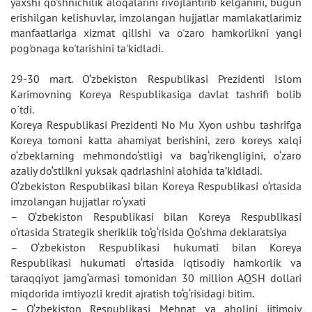
yaxshi qo'shnichilik aloqalarini rivojlantirib kelganini, bugun
erishilgan kelishuvlar, imzolangan hujjatlar mamlakatlarimiz
manfaatlariga xizmat qilishi va o'zaro hamkorlikni yangi
pog'onaga ko'tarishini ta'kidladi.
29-30 mart. O‘zbekiston Respublikasi Prezidenti Islom
Karimovning Koreya Respublikasiga davlat tashrifi bolib
o`tdi.
Koreya Respublikasi Prezidenti No Mu Xyon ushbu tashrifga
Koreya tomoni katta ahamiyat berishini, zero koreys xalqi
o‘zbeklarning mehmondo‘stligi va bag‘rikengligini, o‘zaro
azaliy do‘stlikni yuksak qadrlashini alohida ta’kidladi.
O‘zbekiston Respublikasi bilan Koreya Respublikasi o‘rtasida
imzolangan hujjatlar ro‘yxati
– O‘zbekiston Respublikasi bilan Koreya Respublikasi
o‘rtasida Strategik sheriklik to‘g‘risida Qo‘shma deklaratsiya
– O‘zbekiston Respublikasi hukumati bilan Koreya
Respublikasi hukumati o‘rtasida Iqtisodiy hamkorlik va
taraqqiyot jamg‘armasi tomonidan 30 million AQSH dollari
miqdorida imtiyozli kredit ajratish to‘g‘risidagi bitim.
– O‘zbekiston Respublikasi Mehnat va aholini ijtimoiy