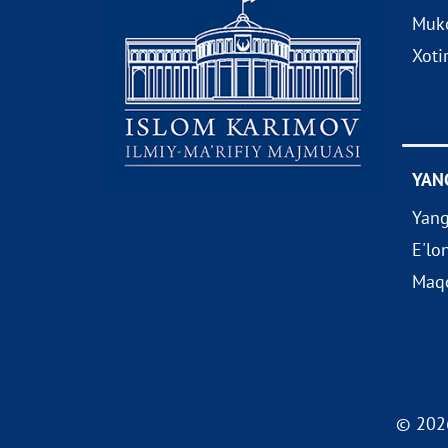
Muko
Xoti
YAN
Yang
E'lo
Maqo
© 2026