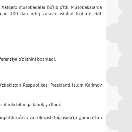
hi Xalqaro musobaqalar bo‘lib o‘tdi, Musobakalarda
gan 400 dan ortiq kurash ustalari ishtirok etdi.
rensiya o‘z ishini boshladi.
 O‘zbekiston Respublikasi Prezidenti Islom Karimov
htirokchilariga tabrik yo‘lladi.
ik ko‘rish va o‘tkazish to‘g‘risida"gi Qarori e’lon