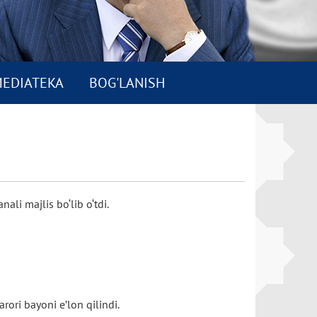
EDIATEKA
BOG'LANISH
ali majlis bo‘lib o‘tdi.
rori bayoni e’lon qilindi.