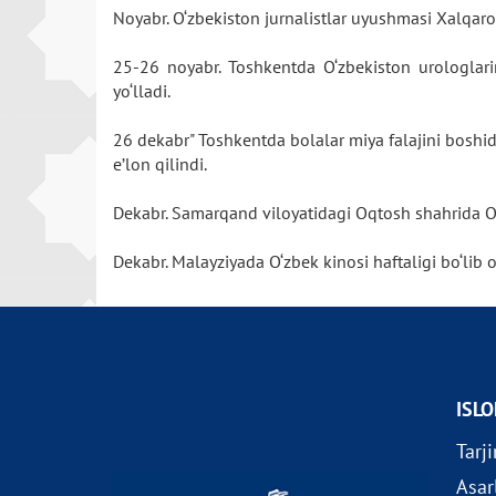
Noyabr. O‘zbekiston jurnalistlar uyushmasi Xalqaro 
25-26 noyabr. Toshkentda O‘zbekiston urologlarini
yo‘lladi.
26 dekabr" Toshkentda bolalar miya falajini boshid
e’lon qilindi.
Dekabr. Samarqand viloyatidagi Oqtosh shahrida O‘
Dekabr. Malayziyada O‘zbek kinosi haftaligi bo‘lib o‘
ISL
Tarj
Asar