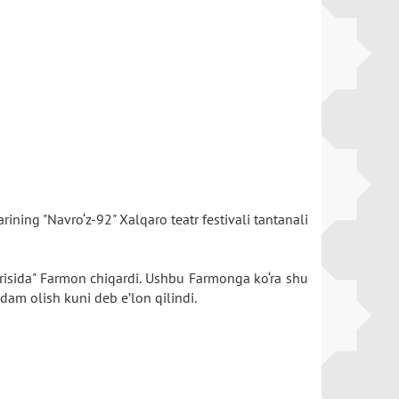
ning "Navro‘z-92" Xalqaro teatr festivali tantanali
g‘risida" Farmon chiqardi. Ushbu Farmonga ko‘ra shu
i dam olish kuni deb e’lon qilindi.