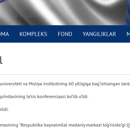
OMA
KOMPLEKS
FOND
YANGILIKLAR
M
l
iversiteti va Moliya institutining 60 yilligiga bag‘ishlangan tantan
‘mitasining ta’sis konferensiyasi bo‘lib o‘tdi.
ildi.
masining "Respublika baynalmilal madaniy markazi to‘g‘risida"gi Qa