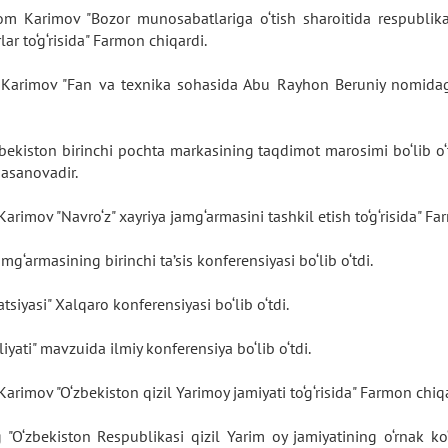
slom Karimov "Bozor munosabatlariga o‘tish sharoitida respubli
ar to‘g‘risida" Farmon chiqardi.
m Karimov "Fan va texnika sohasida Abu Rayhon Beruniy nomidag
bekiston birinchi pochta markasining taqdimot marosimi bo‘lib o‘
Hasanovadir.
arimov "Navro‘z" xayriya jamg‘armasini tashkil etish to‘g‘risida" F
g‘armasining birinchi ta’sis konferensiyasi bo‘lib o‘tdi.
tsiyasi" Xalqaro konferensiyasi bo‘lib o‘tdi.
iyati" mavzuida ilmiy konferensiya bo‘lib o‘tdi.
arimov "O‘zbekiston qizil Yarimoy jamiyati to‘g‘risida" Farmon chiq
"O‘zbekiston Respublikasi qizil Yarim oy jamiyatining o‘rnak ko‘