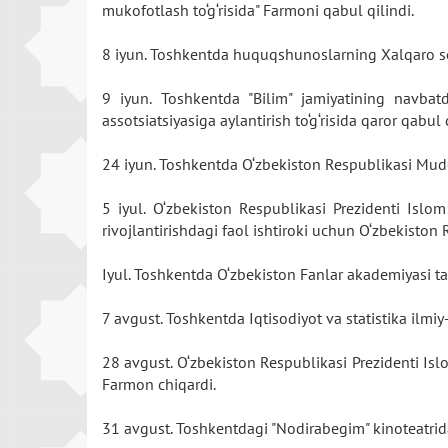
mukofotlash to‘g‘risida" Farmoni qabul qilindi.
8 iyun. Toshkentda huquqshunoslarning Xalqaro se
9 iyun. Toshkentda "Bilim" jamiyatining navbatdan
assotsiatsiyasiga aylantirish to‘g‘risida qaror qabul 
24 iyun. Toshkentda O‘zbekiston Respublikasi Mudo
5 iyul. O‘zbekiston Respublikasi Prezidenti Islom
rivojlantirishdagi faol ishtiroki uchun O‘zbekiston
Iyul. Toshkentda O‘zbekiston Fanlar akademiyasi tark
7 avgust. Toshkentda Iqtisodiyot va statistika ilmiy-t
28 avgust. O‘zbekiston Respublikasi Prezidenti Islo
Farmon chiqardi.
31 avgust. Toshkentdagi "Nodirabegim" kinoteatrida