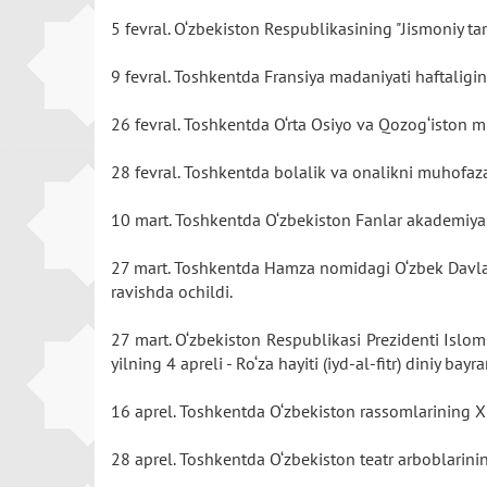
5 fevral. O‘zbekiston Respublikasining "Jismoniy tar
9 fevral. Toshkentda Fransiya madaniyati haftaligin
26 fevral. Toshkentda O‘rta Osiyo va Qozog‘iston m
28 fevral. Toshkentda bolalik va onalikni muhofaz
10 mart. Toshkentda O‘zbekiston Fanlar akademiyasi t
27 mart. Toshkentda Hamza nomidagi O‘zbek Davlat a
ravishda ochildi.
27 mart. O‘zbekiston Respublikasi Prezidenti Islom
yilning 4 apreli - Ro‘za hayiti (iyd-al-fitr) diniy b
16 aprel. Toshkentda O‘zbekiston rassomlarining XI
28 aprel. Toshkentda O‘zbekiston teatr arboblarining