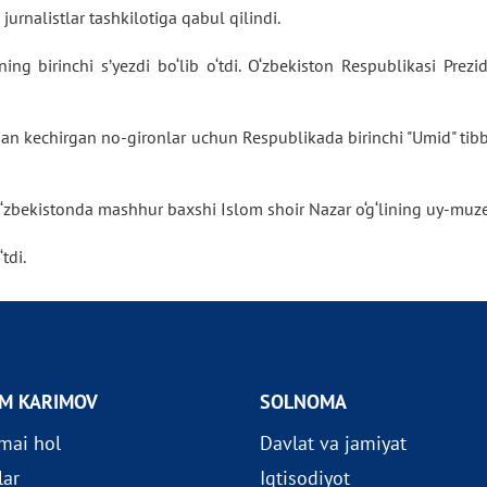
jurnalistlar tashkilotiga qabul qilindi.
ng birinchi s’yezdi bo‘lib o‘tdi. O‘zbekiston Respublikasi Prezid
an kechirgan no-gironlar uchun Respublikada birinchi "Umid" tibbi
zbekistonda mashhur baxshi Islom shoir Nazar o‘g‘lining uy-muze
tdi.
OM KARIMOV
SOLNOMA
imai hol
Davlat va jamiyat
lar
Iqtisodiyot