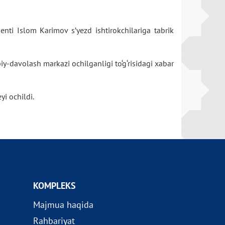
enti Islom Karimov s’yezd ishtirokchilariga tabrik
y-davolash markazi ochilganligi to‘g‘risidagi xabar
yi ochildi.
KOMPLEKS
Majmua haqida
Rahbariyat