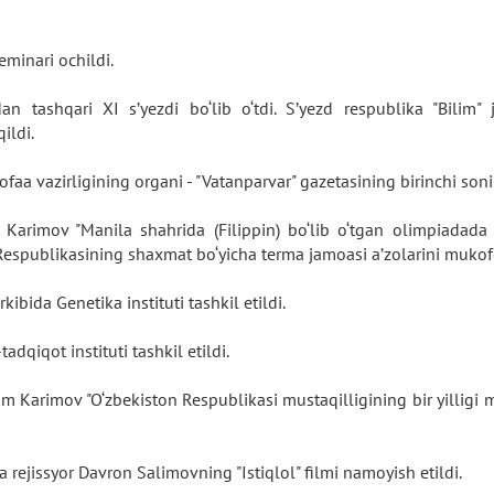
minari ochildi.
 tashqari XI s’yezdi bo‘lib o‘tdi. S’yezd respublika "Bilim" ja
qildi.
faa vazirligining organi - "Vatanparvar" gazetasining birinchi so
 Karimov "Manila shahrida (Filippin) bo‘lib o‘tgan olimpiadada 
 Respublikasining shaxmat bo‘yicha terma jamoasi a’zolarini mukofo
ibida Genetika instituti tashkil etildi.
adqiqot instituti tashkil etildi.
m Karimov "O‘zbekiston Respublikasi mustaqilligining bir yilligi mu
 rejissyor Davron Salimovning "Istiqlol" filmi namoyish etildi.