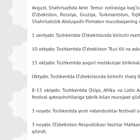
Avgust. Shahrisazbda Amir Temur xotirasiga bag‘is
O‘zbekiston, Rossiya, Gruziya, Turkmaniston, To
Shahrisabzlik Abduqodir Pirmatov musobaqaning mu
1 sentyabr. Toshkentda O‘zbekistonda birinchi marta 
10 oktyabr. Toshkentda O‘zbekiston "Rus tili va adabi
15 oktyabr. Toshkentda yuqori molekulyar birikmal
Oktyabr. Toshkentda O‘zbekistonda birinchi sharq till
8-15 oktyabr. Toshkentda Osiyo, Afrika va Lotin A
festival qatnashchilariga tabrik bilan murojaat qild
3 noyabr. Toshkentda yosh vatandoshlar festivali och
3 noyabr. O‘zbekiston Respublikasi Vazirlar Mahkam
qilindi.