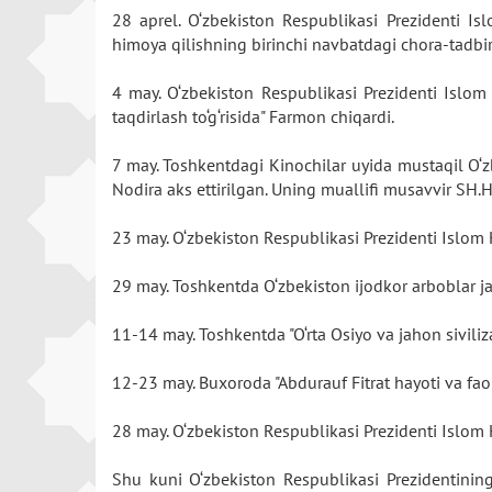
28 aprel. O‘zbekiston Respublikasi Prezidenti I
himoya qilishning birinchi navbatdagi chora-tadbirl
4 may. O‘zbekiston Respublikasi Prezidenti Islo
taqdirlash to‘g‘risida" Farmon chiqardi.
7 may. Toshkentdagi Kinochilar uyida mustaqil O‘z
Nodira aks ettirilgan. Uning muallifi musavvir SH.
23 may. O‘zbekiston Respublikasi Prezidenti Islom K
29 may. Toshkentda O‘zbekiston ijodkor arboblar jam
11-14 may. Toshkentda "O‘rta Osiyo va jahon siviliza
12-23 may. Buxoroda "Abdurauf Fitrat hayoti va faol
28 may. O‘zbekiston Respublikasi Prezidenti Islom K
Shu kuni O‘zbekiston Respublikasi Prezidentining 