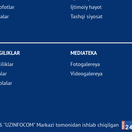
fotlar
Ijtimoiy hayot
ralar
Tashqi siyosat
GILIKLAR
MEDIATEKA
iliklar
Fotogalereya
nlar
Videogalereya
lalar
 "UZINFOCOM" Markazi tomonidan ishlab chiqilgan