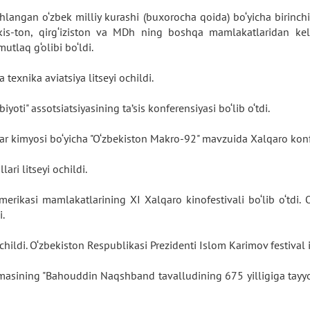
hlangan o‘zbek milliy kurashi (buxorocha qoida) bo‘yicha birinc
jikis-ton, qirg‘iziston va MDh ning boshqa mamlakatlaridan kel
tlaq g‘olibi bo‘ldi.
texnika aviatsiya litseyi ochildi.
yoti" assotsiatsiyasining ta’sis konferensiyasi bo‘lib o‘tdi.
ar kimyosi bo‘yicha "O‘zbekiston Makro-92" mavzuida Xalqaro konfe
ari litseyi ochildi.
merikasi mamlakatlarining XI Xalqaro kinofestivali bo‘lib o‘tdi.
i.
ildi. O‘zbekiston Respublikasi Prezidenti Islom Karimov festival is
asining "Bahouddin Naqshband tavalludining 675 yilligiga tayyorgarl