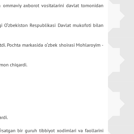
ka ommaviy axborot vositalarini davlat tomonidan
i O‘zbekiston Respublikasi Davlat mukofoti bilan
tdi. Pochta markasida o‘zbek shoirasi Mohlaroyim -
armon chiqardi.
ardi.
rsatgan bir guruh tibbiyot xodimlari va faollarini