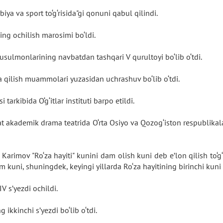
biya va sport to‘g‘risida"gi qonuni qabul qilindi.
ing ochilish marosimi bo‘ldi.
usulmonlarining navbatdan tashqari V qurultoyi bo‘lib o‘tdi.
a qilish muammolari yuzasidan uchrashuv bo‘lib o‘tdi.
arkibida O‘g‘itlar instituti barpo etildi.
kademik drama teatrida O‘rta Osiyo va Qozog‘iston respublikalari
 Karimov "Ro‘za hayiti" kunini dam olish kuni deb e’lon qilish to‘
ayram kuni, shuningdek, keyingi yillarda Ro‘za hayitining birinchi kun
V s’yezdi ochildi.
 ikkinchi s’yezdi bo‘lib o‘tdi.