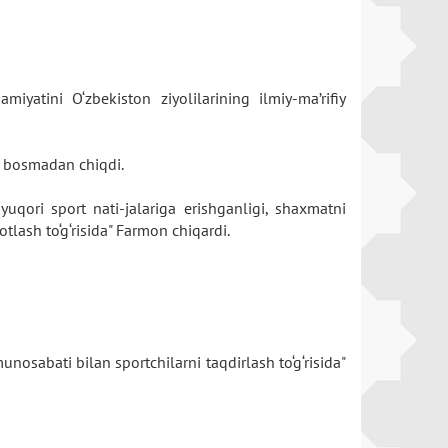
miyatini O‘zbekiston ziyolilarining ilmiy-ma’rifiy
ni bosmadan chiqdi.
yuqori sport nati-jalariga erishganligi, shaxmatni
tlash to‘g‘risida" Farmon chiqardi.
nosabati bilan sportchilarni taqdirlash to‘g‘risida"