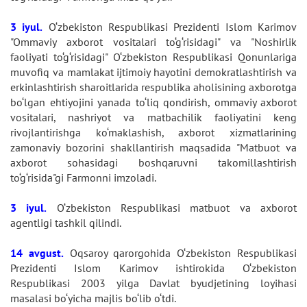
3 iyul.
O‘zbekiston Respublikasi Prezidenti Islom Karimov
"Ommaviy axborot vositalari to‘g‘risidagi" va "Noshirlik
faoliyati to‘g‘risidagi" O‘zbekiston Respublikasi Qonunlariga
muvofiq va mamlakat ijtimoiy hayotini demokratlashtirish va
erkinlashtirish sharoitlarida respublika aholisining axborotga
bo‘lgan ehtiyojini yanada to‘liq qondirish, ommaviy axborot
vositalari, nashriyot va matbachilik faoliyatini keng
rivojlantirishga ko‘maklashish, axborot xizmatlarining
zamonaviy bozorini shakllantirish maqsadida "Matbuot va
axborot sohasidagi boshqaruvni takomillashtirish
to‘g‘risida"gi Farmonni imzoladi.
3 iyul.
O‘zbekiston Respublikasi matbuot va axborot
agentligi tashkil qilindi.
14 avgust.
Oqsaroy qarorgohida O‘zbekiston Respublikasi
Prezidenti Islom Karimov ishtirokida O‘zbekiston
Respublikasi 2003 yilga Davlat byudjetining loyihasi
masalasi bo‘yicha majlis bo‘lib o‘tdi.