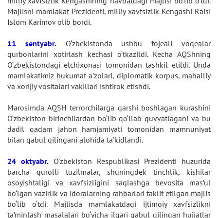
milliy xavfsizlik Kengashining navbatdagi majlisi bo‘lib o‘tdi.
Majlisni mamlakat Prezidenti, milliy xavfsizlik Kengashi Raisi
Islom Karimov olib bordi.
11 sentyabr.
O‘zbekistonda ushbu fojeali voqealar
qurbonlarini xotirlash kechasi o‘tkazildi. Kecha AQShning
O‘zbekistondagi elchixonasi tomonidan tashkil etildi. Unda
mamlakatimiz hukumat a’zolari, diplomatik korpus, mahalliy
va xorijiy vositalari vakillari ishtirok etishdi.
Marosimda AQSH terrorchilarga qarshi boshlagan kurashini
O‘zbekiston birinchilardan bo‘lib qo‘llab-quvvatlagani va bu
dadil qadam jahon hamjamiyati tomonidan mamnuniyat
bilan qabul qilingani alohida ta’kidlandi.
24 oktyabr.
O‘zbekiston Respublikasi Prezidenti huzurida
barcha qurolli tuzilmalar, shuningdek tinchlik, kishilar
osoyishtaligi va xavfsizligini saqlashga bevosita mas’ul
bo‘lgan vazirlik va idoralarning rahbarlari taklif etilgan majlis
bo‘lib o‘tdi. Majlisda mamlakatdagi ijtimoiy xavfsizlikni
ta’minlash masalalari bo‘yicha ilgari qabul qilingan hujjatlar