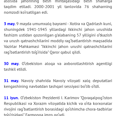
asosida jahonning besh mintaqasidagi besh shaharga
taqdim etiladi. 2000-2001 yil tanlovida 76 shaharning
nomzodi ko‘rsatilgan edi.
3 may.
9 mayda umumxalq bayrami - Xotira va Qadrlash kuni,
shuningdek 1941-1945 yillardagi Ikkinchi jahon urushida
fashizm ustidan qozonilgan g’alabaning 57 yilligini o‘tkazish
va urush qatnashchilarini moddiy rag‘batlantirish maqsadida
Vazirlar Mahkamasi "Ikkinchi jahon urushi qatnashchilarini
rag‘batlantirish to‘g‘risida" Qaror qabul qildi.
30 may.
O‘zbekiston aloqa va axborotlashtirish agentligi
tashkil etildi.
31 may.
Navoiy shahrida Navoiy viloyati xalq deputatlari
kengashining navbatdan tashqari sessiyasi bo‘lib o‘tdi.
11 iyun.
O‘zbekiston Prezidenti I. Karimov "Qoraqalpog‘iston
Respublikasi va Xorazm viloyatida kichik va o‘rta korxonalar
rivojini rag‘batlantirish borasidagi qo‘shimcha chora-tadbirlar
to‘g‘risidagi" Farmonga imzo qo‘ydi.