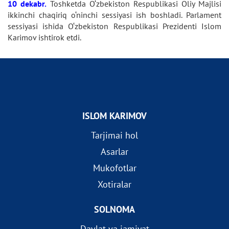
10 dekabr.
Toshketda O‘zbekiston Respublikasi Oliy Majlisi
ikkinchi chaqiriq o‘ninchi sessiyasi ish boshladi. Parlament
sessiyasi ishida O‘zbekiston Respublikasi Prezidenti Islom
Karimov ishtirok etdi.
ISLOM KARIMOV
Tarjimai hol
Asarlar
Mukofotlar
Xotiralar
SOLNOMA
Davlat va jamiyat