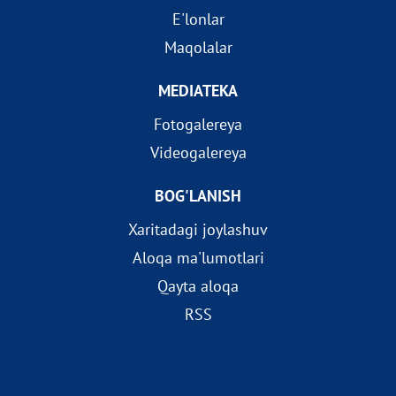
E'lonlar
Maqolalar
MEDIATEKA
Fotogalereya
Videogalereya
BOG'LANISH
Xaritadagi joylashuv
Aloqa ma'lumotlari
Qayta aloqa
RSS