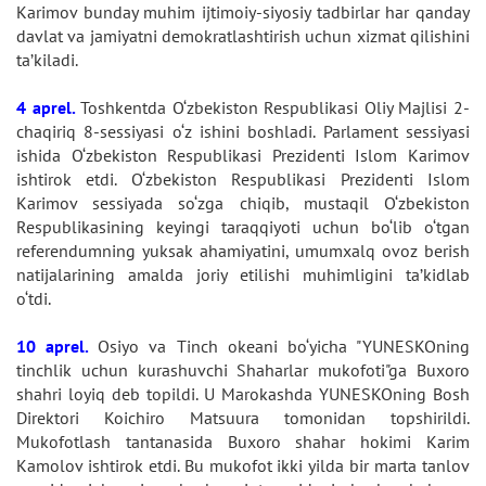
Karimov bunday muhim ijtimoiy-siyosiy tadbirlar har qanday
davlat va jamiyatni demokratlashtirish uchun xizmat qilishini
ta’kiladi.
4 aprel.
Toshkentda O‘zbekiston Respublikasi Oliy Majlisi 2-
chaqiriq 8-sessiyasi o‘z ishini boshladi. Parlament sessiyasi
ishida O‘zbekiston Respublikasi Prezidenti Islom Karimov
ishtirok etdi. O‘zbekiston Respublikasi Prezidenti Islom
Karimov sessiyada so‘zga chiqib, mustaqil O‘zbekiston
Respublikasining keyingi taraqqiyoti uchun bo‘lib o‘tgan
referendumning yuksak ahamiyatini, umumxalq ovoz berish
natijalarining amalda joriy etilishi muhimligini ta’kidlab
o‘tdi.
10 aprel.
Osiyo va Tinch okeani bo‘yicha "YUNESKOning
tinchlik uchun kurashuvchi Shaharlar mukofoti"ga Buxoro
shahri loyiq deb topildi. U Marokashda YUNESKOning Bosh
Direktori Koichiro Matsuura tomonidan topshirildi.
Mukofotlash tantanasida Buxoro shahar hokimi Karim
Kamolov ishtirok etdi. Bu mukofot ikki yilda bir marta tanlov