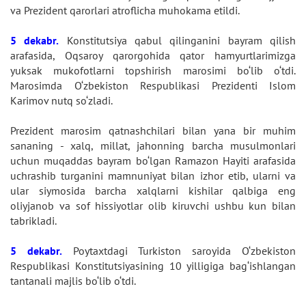
va Prezident qarorlari atroflicha muhokama etildi.
5 dekabr.
Konstitutsiya qabul qilinganini bayram qilish
arafasida, Oqsaroy qarorgohida qator hamyurtlarimizga
yuksak mukofotlarni topshirish marosimi bo‘lib o‘tdi.
Marosimda O‘zbekiston Respublikasi Prezidenti Islom
Karimov nutq so‘zladi.
Prezident marosim qatnashchilari bilan yana bir muhim
sananing - xalq, millat, jahonning barcha musulmonlari
uchun muqaddas bayram bo‘lgan Ramazon Hayiti arafasida
uchrashib turganini mamnuniyat bilan izhor etib, ularni va
ular siymosida barcha xalqlarni kishilar qalbiga eng
oliyjanob va sof hissiyotlar olib kiruvchi ushbu kun bilan
tabrikladi.
5 dekabr.
Poytaxtdagi Turkiston saroyida O‘zbekiston
Respublikasi Konstitutsiyasining 10 yilligiga bag‘ishlangan
tantanali majlis bo‘lib o‘tdi.