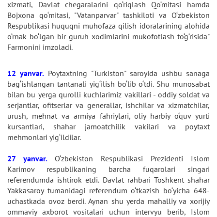
xizmati, Davlat chegaralarini qo‘riqlash Qo‘mitasi hamda
Bojxona qo‘mitasi, "Vatanparvar" tashkiloti va O‘zbekiston
Respublikasi huquqni muhofaza qilish idoralarining alohida
o‘rnak bo‘lgan bir guruh xodimlarini mukofotlash to‘g‘risida"
Farmonini imzoladi.
12 yanvar.
Poytaxtning "Turkiston" saroyida ushbu sanaga
bag‘ishlangan tantanali yig‘ilish bo‘lib o‘tdi. Shu munosabat
bilan bu yerga qurolli kuchlarimiz vakillari - oddiy soldat va
serjantlar, ofitserlar va generallar, ishchilar va xizmatchilar,
urush, mehnat va armiya fahriylari, oliy harbiy o‘quv yurti
kursantlari, shahar jamoatchilik vakilari va poytaxt
mehmonlari yig‘ildilar.
27 yanvar.
O‘zbekiston Respublikasi Prezidenti Islom
Karimov respublikaning barcha fuqarolari singari
referendumda ishtirok etdi. Davlat rahbari Toshkent shahar
Yakkasaroy tumanidagi referendum o‘tkazish bo‘yicha 648-
uchastkada ovoz berdi. Aynan shu yerda mahalliy va xorijiy
ommaviy axborot vositalari uchun intervyu berib, Islom