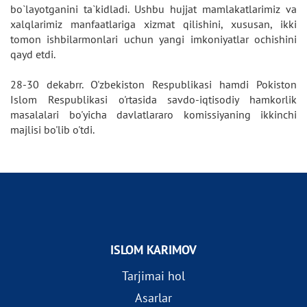
bo`layotganini ta`kidladi. Ushbu hujjat mamlakatlarimiz va
xalqlarimiz manfaatlariga xizmat qilishini, xususan, ikki
tomon ishbilarmonlari uchun yangi imkoniyatlar ochishini
qayd etdi.
28-30 dekabrr. O'zbekiston Respublikasi hamdi Pokiston
Islom Respublikasi o'rtasida savdo-iqtisodiy hamkorlik
masalalari bo'yicha davlatlararo komissiyaning ikkinchi
majlisi bo'lib o'tdi.
ISLOM KARIMOV
Tarjimai hol
Asarlar