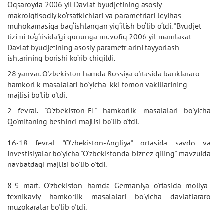
Oqsaroyda 2006 yil Davlat byudjetining asosiy
makroiqtisodiy ko‘rsatkichlari va parametrlari loyihasi
muhokamasiga bag‘ishlangan yig‘ilish bo‘lib o‘tdi. "Byudjet
tizimi to‘g‘risida"gi qonunga muvofiq 2006 yil mamlakat
Davlat byudjetining asosiy parametrlarini tayyorlash
ishlarining borishi ko‘rib chiqildi.
28 yanvar. O'zbekiston hamda Rossiya o'rtasida banklararo
hamkorlik masalalari bo'yicha ikki tomon vakillarining
majlisi bo'lib o'tdi.
2 fevral. "O'zbekiston-EI" hamkorlik masalalari bo'yicha
Qo'mitaning beshinci majlisi bo'lib o'tdi.
16-18 fevral. "O'zbekiston-Angliya" o'rtasida savdo va
investisiyalar bo'yicha "O'zbekistonda biznez qiling" mavzuida
navbatdagi majlisi bo'lib o'tdi.
8-9 mart. O'zbekiston hamda Germaniya o'rtasida moliya-
texnikaviy hamkorlik masalalari bo'yicha davlatlararo
muzokaralar bo'lib o'tdi.