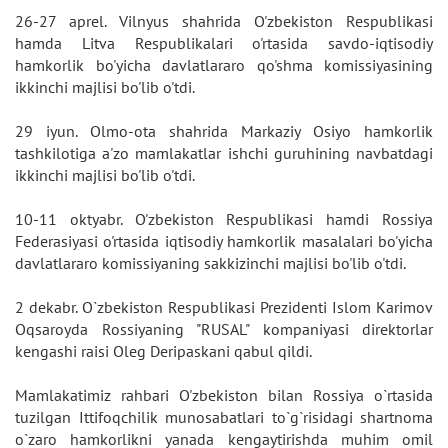
26-27 aprel. Vilnyus shahrida O'zbekiston Respublikasi
hamda Litva Respublikalari o'rtasida savdo-iqtisodiy
hamkorlik bo'yicha davlatlararo qo'shma komissiyasining
ikkinchi majlisi bo'lib o'tdi.
29 iyun. Olmo-ota shahrida Markaziy Osiyo hamkorlik
tashkilotiga a'zo mamlakatlar ishchi guruhining navbatdagi
ikkinchi majlisi bo'lib o'tdi.
10-11 oktyabr. O'zbekiston Respublikasi hamdi Rossiya
Federasiyasi o'rtasida iqtisodiy hamkorlik masalalari bo'yicha
davlatlararo komissiyaning sakkizinchi majlisi bo'lib o'tdi.
2 dekabr. O`zbekiston Respublikasi Prezidenti Islom Karimov
Oqsaroyda Rossiyaning "RUSAL" kompaniyasi direktorlar
kengashi raisi Oleg Deripaskani qabul qildi.
Mamlakatimiz rahbari O'zbekiston bilan Rossiya o`rtasida
tuzilgan Ittifoqchilik munosabatlari to`g`risidagi shartnoma
o`zaro hamkorlikni yanada kengaytirishda muhim omil