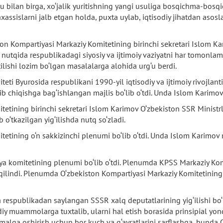
u bilan birga, xo‘jalik yuritishning yangi usuliga bosqichma-bosqic
xassislarni jalb etgan holda, puxta uylab, iqtisodiy jihatdan asosla
ton Kompartiyasi Markaziy Komitetining birinchi sekretari Islom K
z nutqida respublikadagi siyosiy va ijtimoiy vaziyatni har tomonla
tilishi lozim bo‘lgan masalalarga alohida urg‘u berdi.
eti Byurosida respublikani 1990-yil iqtisodiy va ijtimoiy rivojlan
‘rib chiqishga bag‘ishlangan majlis bo‘lib o‘tdi. Unda Islom Karimov
etining birinchi sekretari Islom Karimov O‘zbekiston SSR Ministrl
b o‘tkazilgan yig‘ilishda nutq so‘zladi.
etining o‘n sakkizinchi plenumi bo‘lib o‘tdi. Unda Islom Karimov 
a komitetining plenumi bo‘lib o‘tdi. Plenumda KPSS Markaziy Kom
qilindi. Plenumda O‘zbekiston Kompartiyasi Markaziy Komitetining
respublikadan saylangan SSSR xalq deputatlarining yig‘ilishi bo‘l
iy muammolarga tuxtalib, ularni hal etish borasida prinsipial yon
 amalga oshirish uchun bor kuch va g‘ayratlarini sarflashga, bunda 