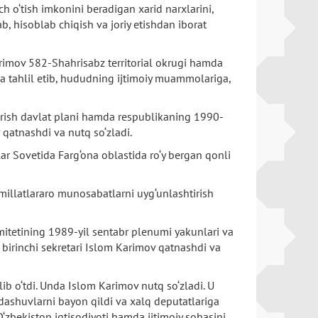
h o‘tish imkonini beradigan xarid narxlarini,
b, hisoblab chiqish va joriy etishdan iborat
arimov 582-Shahrisabz territorial okrugi hamda
ma tahlil etib, hududning ijtimoiy muammolariga,
tirish davlat plani hamda respublikaning 1990-
 qatnashdi va nutq so‘zladi.
ar Sovetida Farg‘ona oblastida ro‘y bergan qonli
millatlararo munosabatlarni uyg‘unlashtirish
itetining 1989-yil sentabr plenumi yakunlari va
 birinchi sekretari Islom Karimov qatnashdi va
ib o‘tdi. Unda Islom Karimov nutq so‘zladi. U
dashuvlarni bayon qildi va xalq deputatlariga
O‘zbekiston iqtisodiyoti hamda ijtimoiy sohasini