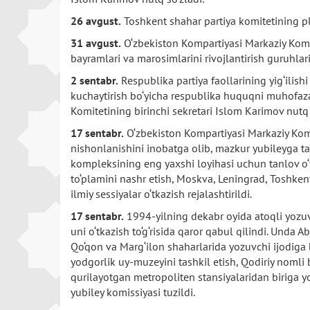
26 avgust.
Toshkent shahar partiya komitetining pl
31 avgust.
O‘zbekiston Kompartiyasi Markaziy Komit
bayramlari va marosimlarini rivojlantirish guruhlarin
2 sentabr.
Respublika partiya faollarining yig‘ilis
kuchaytirish bo‘yicha respublika huquqni muhofaza 
Komitetining birinchi sekretari Islom Karimov nutq 
17 sentabr.
O‘zbekiston Kompartiyasi Markaziy Komit
nishonlanishini inobatga olib, mazkur yubileyga tayy
kompleksining eng yaxshi loyihasi uchun tanlov o‘tk
to‘plamini nashr etish, Moskva, Leningrad, Toshken
ilmiy sessiyalar o‘tkazish rejalashtirildi.
17 sentabr.
1994-yilning dekabr oyida atoqli yozuvc
uni o‘tkazish to‘g‘risida qaror qabul qilindi. Und
Qo‘qon va Marg‘ilon shaharlarida yozuvchi ijodiga b
yodgorlik uy-muzeyini tashkil etish, Qodiriy nomli 
qurilayotgan metropoliten stansiyalaridan biriga yo
yubiley komissiyasi tuzildi.