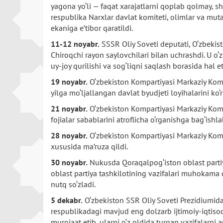
yagona yo‘li — faqat xarajatlarni qoplab qolmay, sh
respublika Narxlar davlat komiteti, olimlar va muta
ekaniga e’tibor qaratildi.
11-12 noyabr.
SSSR Oliy Soveti deputati, O‘zbekis
Chiroqchi rayon saylovchilari bilan uchrashdi. U o‘
uy-joy qurilishi va sog‘liqni saqlash borasida hal e
19 noyabr.
O‘zbekiston Kompartiyasi Markaziy Komit
yilga mo‘ljallangan davlat byudjeti loyihalarini ko
21 noyabr.
O‘zbekiston Kompartiyasi Markaziy Komit
fojialar sabablarini atroflicha o‘rganishga bag‘ishla
28 noyabr.
O‘zbekiston Kompartiyasi Markaziy Komit
xususida ma’ruza qildi.
30 noyabr.
Nukusda Qoraqalpog‘iston oblast partiy
oblast partiya tashkilotining vazifalari muhokama 
nutq so‘zladi.
5 dekabr.
O‘zbekiston SSR Oliy Soveti Prezidiumida 
respublikadagi mavjud eng dolzarb ijtimoiy-iqtisod
murojaat etib, ularni o‘z oldida turgan vazifalarni