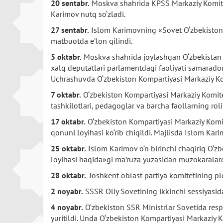
20 sentabr.
Moskva shahrida KPSS Markaziy Komiteti
Karimov nutq so‘zladi.
27 sentabr.
Islom Karimovning «Sovet O‘zbekistoni»
matbuotda e’lon qilindi.
5 oktabr.
Moskva shahrida joylashgan O‘zbekistan 
xalq deputatlari parlamentdagi faoliyati samaradorl
Uchrashuvda O‘zbekiston Kompartiyasi Markaziy Komi
7 oktabr.
O‘zbekiston Kompartiyasi Markaziy Komitetid
tashkilotlari, pedagoglar va barcha faollarning rol
17 oktabr.
O‘zbekiston Kompartiyasi Markaziy Komite
qonuni loyihasi ko‘rib chiqildi. Majlisda Islom Kari
25 oktabr.
Islom Karimov o‘n birinchi chaqiriq O‘zbe
loyihasi haqida»gi ma’ruza yuzasidan muzokaralard
28 oktabr.
Toshkent oblast partiya komitetining ple
2 noyabr.
SSSR Oliy Sovetining ikkinchi sessiyasida
4 noyabr.
O‘zbekiston SSR Ministrlar Sovetida resp
yuritildi. Unda O‘zbekiston Kompartiyasi Markaziy 