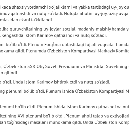
kada shaxsiy yordamchi xo‘jaliklarni va yakka tartibdagi uy-joy qu
imov qatnashdi va nutq so‘zladi. Nutqda aholini uy-joy, oziq-ovqa
lasidan ekani ta’kidlandi.
lika quruvchilarining uy-joylar, sotsial, madaniy-maishiy hamda y
ldi. Kengashda Islom Karimov qatnashdi va nutq so‘zladi.
i bo‘lib o‘tdi. Plenum Farg‘ona oblastidagi fojiali voqealar hamd
uhokama qildi. Plenumda O‘zbekiston Kompartiyasi Markaziy Komitet
, O‘zbekiston SSR Oliy Soveti Prezidiumi va Ministrlar Sovetining
n qilindi.
 o‘tdi. Unda Islom Karimov ishtirok etdi va nutq so‘zladi.
ng plenumi bo‘lib o‘tdi. Plenum ishida O‘zbekiston Kompartiyasi Ma
enumi bo‘lib o‘tdi. Plenum ishida Islom Karimov qatnashdi va nutq
etining XVI plenumi bo‘lib o‘tdi. Plenum aholi talab va extiyojlar
irlari to‘g‘risidagi masalani muhokama qildi. Unda O‘zbekiston Komp