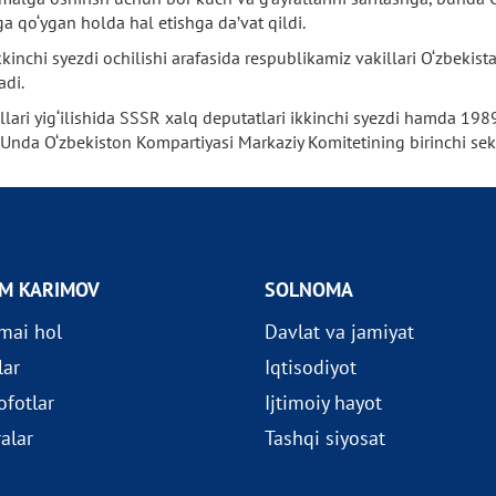
ga qo‘ygan holda hal etishga da’vat qildi.
nchi syezdi ochilishi arafasida respublikamiz vakillari O‘zbekist
adi.
llari yig‘ilishida SSSR xalq deputatlari ikkinchi syezdi hamda 198
Unda O‘zbekiston Kompartiyasi Markaziy Komitetining birinchi sekr
OM KARIMOV
SOLNOMA
imai hol
Davlat va jamiyat
lar
Iqtisodiyot
fotlar
Ijtimoiy hayot
ralar
Tashqi siyosat