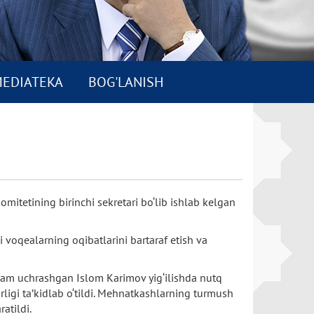
EDIATEKA
BOG'LANISH
mitetining birinchi sekretari bo‘lib ishlab kelgan
li voqealarning oqibatlarini bartaraf etish va
 ham uchrashgan Islom Karimov yig‘ilishda nutq
rligi ta’kidlab o‘tildi. Mehnatkashlarning turmush
atildi.