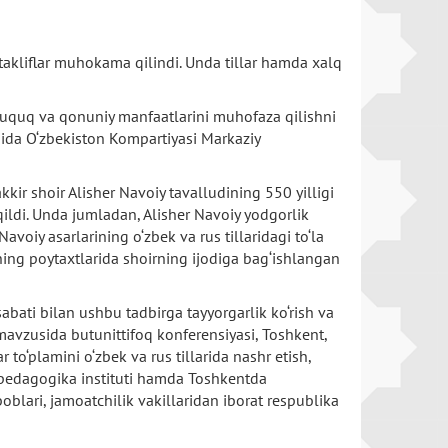
takliflar muhokama qilindi. Unda tillar hamda xalq
 huquq va qonuniy manfaatlarini muhofaza qilishni
hida O‘zbekiston Kompartiyasi Markaziy
ir shoir Alisher Navoiy tavalludining 550 yilligi
 qildi. Unda jumladan, Alisher Navoiy yodgorlik
voiy asarlarining o‘zbek va rus tillaridagi to‘la
ning poytaxtlarida shoirning ijodiga bag‘ishlangan
bati bilan ushbu tadbirga tayyorgarlik ko‘rish va
 mavzusida butunittifoq konferensiyasi, Toshkent,
to‘plamini o‘zbek va rus tillarida nashr etish,
ax pedagogika instituti hamda Toshkentda
oblari, jamoatchilik vakillaridan iborat respublika