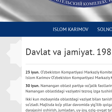
ISLOM KARIMOV
SOLN
Davlat va jamiyat. 198
23 iyun.
O‘zbekiston Kompartiyasi Markaziy Komiteti
Islom Karimov O‘zbekiston Kompartiyasi Markaziy Kom
30 iyun.
Namangan oblast partiya-xo‘jalik faollarinin
Namangan oblastidagi vaziyatni tezroq izga tushir
Ikki kun mobaynida oblastdagi vaziyat bilan tanish
so‘zladi. Majlisda ko‘p yillar davomida yig‘ilib qo
darajasini oshirish, jumladan, uy-joy, oziq-ovqat ta’