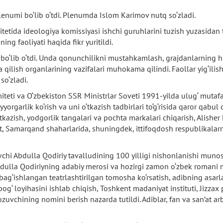
enumi bo‘lib o‘tdi. Plenumda Islom Karimov nutq so‘zladi.
etida ideologiya komissiyasi ishchi guruhlarini tuzish yuzasidan 
ing faoliyati haqida fikr yuritildi.
hi bo‘lib o‘tdi. Unda qonunchilikni mustahkamlash, grajdanlarning
qilish organlarining vazifalari muhokama qilindi. Faollar yig‘ilis
so‘zladi.
eti va O‘zbekiston SSR Ministrlar Soveti 1991-yilda ulug‘ mutafakk
orgarlik ko‘rish va uni o‘tkazish tadbirlari to‘g‘risida qaror qabul
azish, yodgorlik tangalari va pochta markalari chiqarish, Alisher Na
t, Samarqand shaharlarida, shuningdek, ittifoqdosh respublikalar
hi Abdulla Qodiriy tavalludining 100 yilligi nishonlanishi munosa
a Abdulla Qodiriyning adabiy merosi va hozirgi zamon o‘zbek romani
ag‘ishlangan teatrlashtirilgan tomosha ko‘rsatish, adibning asarlar 
bog‘ loyihasini ishlab chiqish, Toshkent madaniyat instituti, Jizz
zuvchining nomini berish nazarda tutildi. Adiblar, fan va san’at arb