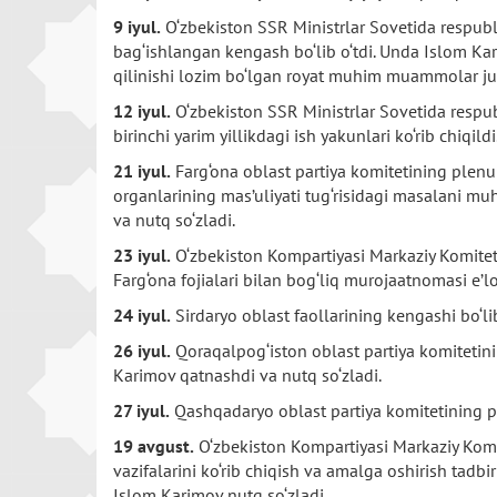
9 iyul.
O‘zbekiston SSR Ministrlar Sovetida respubli
bag‘ishlangan kengash bo‘lib o‘tdi. Unda Islom Kar
qilinishi lozim bo‘lgan royat muhim muammolar jum
12 iyul.
O‘zbekiston SSR Ministrlar Sovetida respub
birinchi yarim yillikdagi ish yakunlari ko‘rib chiqi
21 iyul.
Farg‘ona oblast partiya komitetining plenum
organlarining mas’uliyati tug‘risidagi masalani m
va nutq so‘zladi.
23 iyul.
O‘zbekiston Kompartiyasi Markaziy Komiteti
Farg‘ona fojialari bilan bog‘liq murojaatnomasi e’lo
24 iyul.
Sirdaryo oblast faollarining kengashi bo‘lib
26 iyul.
Qoraqalpog‘iston oblast partiya komitetini
Karimov qatnashdi va nutq so‘zladi.
27 iyul.
Qashqadaryo oblast partiya komitetining pl
19 avgust.
O‘zbekiston Kompartiyasi Markaziy Komit
vazifalarini ko‘rib chiqish va amalga oshirish tadb
Islom Karimov nutq so‘zladi.