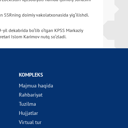
an SSRning doimiy vakolatxonasida yig‘ilishdi.
9-yil dekabrida bo‘lib o‘tgan KPSS Markaziy
etari Islom Karimov nutq so‘zladi.
KOMPLEKS
Majmua haqida
Rahbariyat
Tuzilma
Hujjatlar
Virtual tur