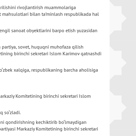
rilishini rivojlantirish muammolariga
t mahsulotlari bilan ta’minlash respublikada hal
engil sanoat obyektlarini barpo etish yuzasidan
a partiya, sovet, huquqni muhofaza qilish
ining birinchi sekretari Islom Karimov qatnashdi
 o‘zbek xalqiga, respublikaning barcha aholisiga
rkaziy Komitetining birinchi sekretari Islom
 so‘zladi.
ini qondirishning kechiktirib bo‘lmaydigan
artiyasi Markaziy Komitetining birinchi sekretari