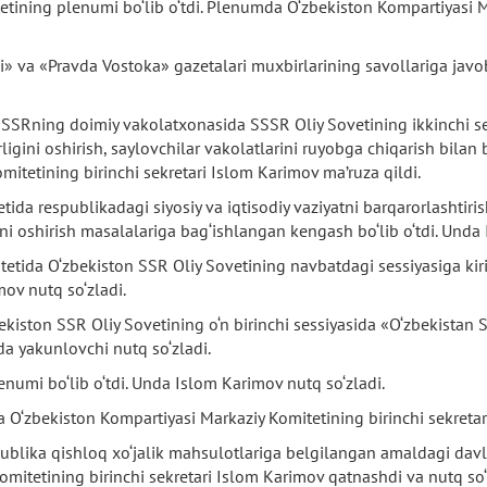
ning plenumi bo‘lib o‘tdi. Plenumda O‘zbekiston Kompartiyasi Ma
 va «Pravda Vostoka» gazetalari muxbirlarining savollariga javob
SSRning doimiy vakolatxonasida SSSR Oliy Sovetining ikkinchi se
igini oshirish, saylovchilar vakolatlarini ruyobga chiqarish bilan b
tetining birinchi sekretari Islom Karimov ma’ruza qildi.
a respublikadagi siyosiy va iqtisodiy vaziyatni barqarorlashtirishda
ini oshirish masalalariga bag‘ishlangan kengash bo‘lib o‘tdi. Unda
tida O‘zbekiston SSR Oliy Sovetining navbatdagi sessiyasiga kiriti
mov nutq so‘zladi.
kiston SSR Oliy Sovetining o‘n birinchi sessiyasida «O‘zbekistan S
a yakunlovchi nutq so‘zladi.
numi bo‘lib o‘tdi. Unda Islom Karimov nutq so‘zladi.
 O‘zbekiston Kompartiyasi Markaziy Komitetining birinchi sekretar
ublika qishloq xo‘jalik mahsulotlariga belgilangan amaldagi davlat
Komitetining birinchi sekretari Islom Karimov qatnashdi va nutq so