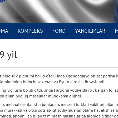
OMA
KOMPLEKS
FOND
YANGILIKLAR
M
9 yil
ning XIV plenumi bo‘lib o‘tdi. Unda Qashqadaryo oblast partiya ko
itetining birinchi sekretari va Byuro a’zosi etib saylandi.
g yig‘ilishi bo‘lib o‘tdi. Unda Farg‘ona vodiysida ro‘y bergan fojia
ish bilan bog‘liq masalalar muhokama qilindi.
ib, mehnatkashlar, shu jumladan, mesxeti turklari vakillari bilan
lgan murakkab va o‘tkir sotsial-iqtisodiy muammolarni hal etish zaru
minoti, aholini ish bilan ta’minlash masalalariga alohida e’tibor qar