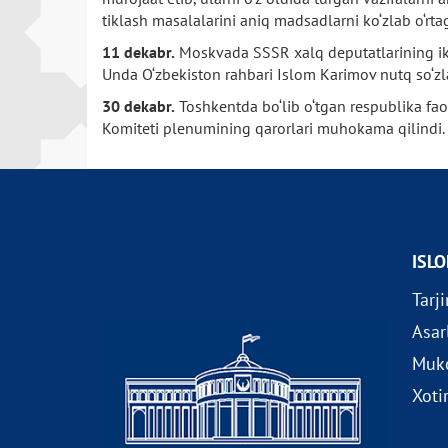
tiklash masalalarini aniq madsadlarni ko‘zlab o‘rta
11 dekabr.
Moskvada SSSR xalq deputatlarining ikki
Unda O‘zbekiston rahbari Islom Karimov nutq so‘zl
30 dekabr.
Toshkentda bo‘lib o‘tgan respublika fao
Komiteti plenumining qarorlari muhokama qilindi. 
ISL
Tarj
Asar
Muko
Xoti