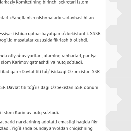
rkaziy Komitetining birinchi sekretari Islom
lari «Yangilanish nishonalari» sarlavhasi bilan
ssiyasi ishida qatnashayotgan o‘zbekistonlik SSSR
og‘liq masalalar xususida fikrlashib olishdi.
 oliy o‘quv yurtlari, ularning rahbarlari, partiya
 Islom Karimov qatnashdi va nutq so‘zladi.
ladigan «Davlat tili to‘g‘risida»gi O‘zbekiston SSR
SR Davlat tili to‘g‘risidagi O‘zbekistan SSR qonuni
i Islom Karimov nutq so‘zladi.
 xarid narxlarining adolatli emasligi haqida fikr
‘zladi. Yig‘ilishda bunday ahvoldan chiqishning