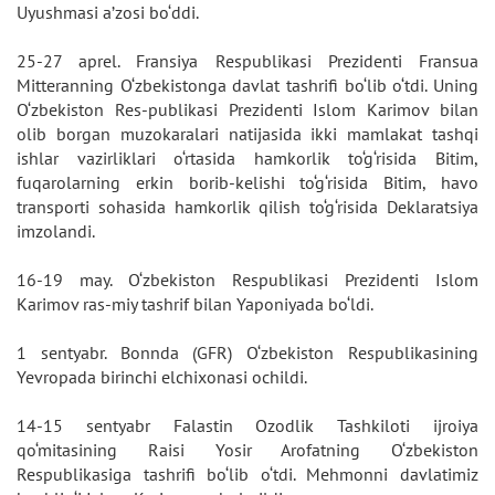
Uyushmasi a’zosi bo‘ddi.
25-27 aprel. Fransiya Respublikasi Prezidenti Fransua
Mitteranning O‘zbekistonga davlat tashrifi bo‘lib o‘tdi. Uning
O‘zbekiston Res-publikasi Prezidenti Islom Karimov bilan
olib borgan muzokaralari natijasida ikki mamlakat tashqi
ishlar vazirliklari o‘rtasida hamkorlik to‘g‘risida Bitim,
fuqarolarning erkin borib-kelishi to‘g‘risida Bitim, havo
transporti sohasida hamkorlik qilish to‘g‘risida Deklaratsiya
imzolandi.
16-19 may. O‘zbekiston Respublikasi Prezidenti Islom
Karimov ras-miy tashrif bilan Yaponiyada bo‘ldi.
1 sentyabr. Bonnda (GFR) O‘zbekiston Respublikasining
Yevropada birinchi elchixonasi ochildi.
14-15 sentyabr Falastin Ozodlik Tashkiloti ijroiya
qo‘mitasining Raisi Yosir Arofatning O‘zbekiston
Respublikasiga tashrifi bo‘lib o‘tdi. Mehmonni davlatimiz