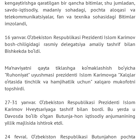
kengaytirishga qaratilgan bir qancha bitimlar, shu jumladan,
savdo-iqtisodiy, madaniy sohadagi, pochta aloqasi va
telekommunikatsiyalar, fan va texnika sohasidagi Bitimlar
imzolandi,
16 yanvar. O‘zbekiston Respublikasi Prezidenti Islom Karimov
bosh-chiligidagi rasmiy delegatsiya amaliy tashrif bilan
Bishkekda bo‘ldi.
Ma’naviyatni qayta tiklashga ko‘maklashish bo‘yicha
"Ruhoniyat" uyushmasi prezidenti Islom Karimovga "Xalqlar
o‘rtasida tinchlik va hamjihatlik uchun" xalqaro mukofotni
topshirdi.
27-31 yanvar. O‘zbekiston Respublikasi Prezidenti Islom
Karimov Hveytsariyaga tashrif bilan bordi. Bu yerda u
Davosda bo‘lib o‘tgan Butunja-hon iqtisodiy anjumanining
yillik majlisida ishtirok etdi.
24 fevral. O‘zbekiston Respublikasi Butunjahon pochta