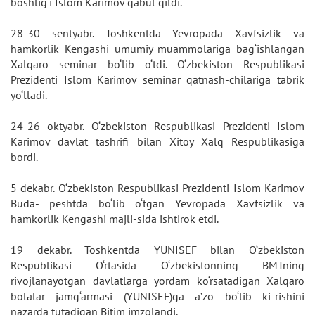
boshlig‘i Islom Karimov qabul qildi.
28-30 sentyabr. Toshkentda Yevropada Xavfsizlik va
hamkorlik Kengashi umumiy muammolariga bag‘ishlangan
Xalqaro seminar bo‘lib o‘tdi. O‘zbekiston Respublikasi
Prezidenti Islom Karimov seminar qatnash-chilariga tabrik
yo‘lladi.
24-26 oktyabr. O‘zbekiston Respublikasi Prezidenti Islom
Karimov davlat tashrifi bilan Xitoy Xalq Respublikasiga
bordi.
5 dekabr. O‘zbekiston Respublikasi Prezidenti Islom Karimov
Buda- peshtda bo‘lib o‘tgan Yevropada Xavfsizlik va
hamkorlik Kengashi majli-sida ishtirok etdi.
19 dekabr. Toshkentda YUNISEF bilan O‘zbekiston
Respublikasi O‘rtasida O‘zbekistonning BMTning
rivojlanayotgan davlatlarga yordam ko‘rsatadigan Xalqaro
bolalar jamg‘armasi (YUNISEF)ga a’zo bo‘lib ki-rishini
nazarda tutadigan Bitim imzolandi.