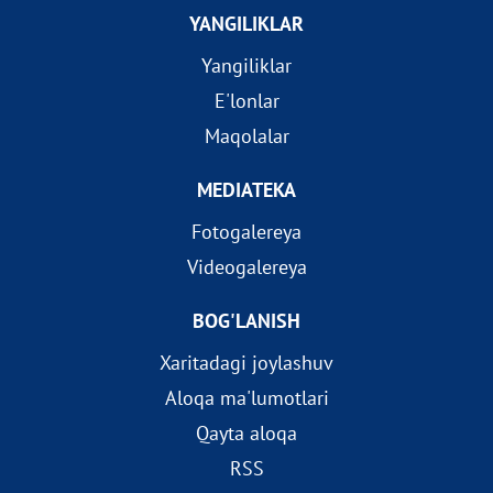
YANGILIKLAR
Yangiliklar
E'lonlar
Maqolalar
MEDIATEKA
Fotogalereya
Videogalereya
BOG'LANISH
Xaritadagi joylashuv
Aloqa ma'lumotlari
Qayta aloqa
RSS