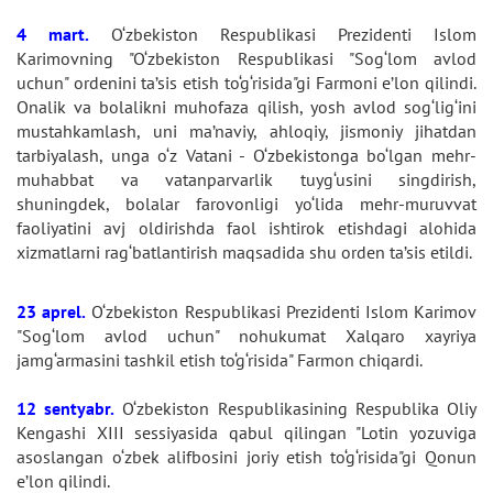
4 mart.
O‘zbekiston Respublikasi Prezidenti Islom
Karimovning "O‘zbekiston Respublikasi "Sog‘lom avlod
uchun" ordenini ta’sis etish to‘g‘risida"gi Farmoni e’lon qilindi.
Onalik va bolalikni muhofaza qilish, yosh avlod sog‘lig‘ini
mustahkamlash, uni ma’naviy, ahloqiy, jismoniy jihatdan
tarbiyalash, unga o‘z Vatani - O‘zbekistonga bo‘lgan mehr-
muhabbat va vatanparvarlik tuyg‘usini singdirish,
shuningdek, bolalar farovonligi yo‘lida mehr-muruvvat
faoliyatini avj oldirishda faol ishtirok etishdagi alohida
xizmatlarni rag‘batlantirish maqsadida shu orden ta’sis etildi.
23 aprel.
O‘zbekiston Respublikasi Prezidenti Islom Karimov
"Sog‘lom avlod uchun" nohukumat Xalqaro xayriya
jamg‘armasini tashkil etish to‘g‘risida" Farmon chiqardi.
12 sentyabr.
O‘zbekiston Respublikasining Respublika Oliy
Kengashi XIII sessiyasida qabul qilingan "Lotin yozuviga
asoslangan o‘zbek alifbosini joriy etish to‘g‘risida"gi Qonun
e’lon qilindi.