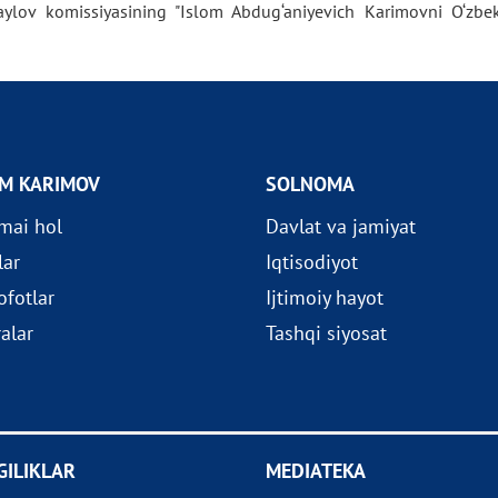
ylov komissiyasining "Islom Abdug‘aniyevich Karimovni O‘zbek
OM KARIMOV
SOLNOMA
imai hol
Davlat va jamiyat
lar
Iqtisodiyot
fotlar
Ijtimoiy hayot
ralar
Tashqi siyosat
GILIKLAR
MEDIATEKA