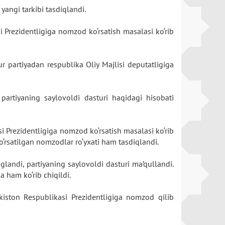
g yangi tarkibi tasdiqlandi.
si Prezidentligiga nomzod ko‘rsatish masalasi ko‘rib
r partiyadan respublika Oliy Majlisi deputatligiga
 partiyaning saylovoldi dasturi haqidagi hisobati
asi Prezidentligiga nomzod ko‘rsatish masalasi ko‘rib
ko‘rsatilgan nomzodlar ro‘yxati ham tasdiqlandi.
nglandi, partiyaning saylovoldi dasturi ma’qullandi.
la ham ko‘rib chiqildi.
iston Respublikasi Prezidentligiga nomzod qilib