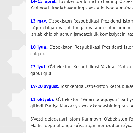
14-15 aprel.
Toshkentda birinchi chaqiriq O‘zbeki
Karimov ijtimoiy hayotning siyosiy, iqtisodiy, ma’nav
13 may.
O‘zbekiston Respublikasi Prezidenti Isl
ta’qib etilgan va jabrlangan vatandoshlar nomini an
ishlab chiqish uchun jamoatchilik komissiyasini tas
10 iyun.
O‘zbekiston Respublikasi Prezidenti Islom
chiqardi.
22 iyul.
O‘zbekiston Respublikasi Vazirlar Mahkamas
qabul qildi.
19-20 avgust.
Toshkentda O‘zbekiston Respublikasi 
11 oktyabr.
O‘zbekiston "Vatan taraqqiyoti" partiy
qilindi. Partiya Markaziy siyosiy kengashining rais
S’yezd delegatlari Islom Karimovni O‘zbekiston Re
Majlisi deputatlariga ko‘rsatilgan nomzodlar ro‘yxa