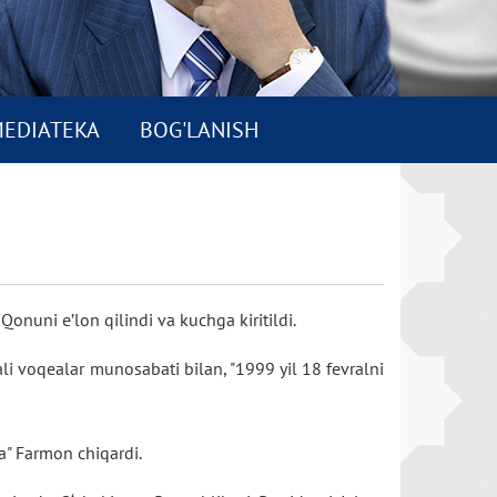
EDIATEKA
BOG'LANISH
i Qonuni e’lon qilindi va kuchga kiritildi.
li voqealar munosabati bilan, "1999 yil 18 fevralni
da" Farmon chiqardi.