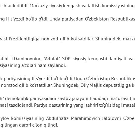
ishlar kiritildi, Markaziy siyosiy kengash va taftish komissiyasinin
ng II s’yezdi bo‘lib o‘tdi. Unda partiyadan O‘zbekiston Respublika
si Prezidentligiga nomzod qilib ko‘rsatdilar. Shuningdek, mazku
otibi T.Daminovning "Adolat" SDP siyosiy kengashi faoliyati va
ssiyasining a’zolari ham saylandi.
ik partiyasining II s’yezdi bo‘lib o‘tdi. Unda O‘zbekiston Respublik
 nomzod qilib ko‘rsatdilar. Shuningdek, Oliy Majlis deputatligiga 
nish" demokratik partiyasidagi saylov jarayoni haqidagi ma’ruzasi ti
i tasdiqlandi. Partiya dasturining yangi tahriri to‘g‘risidagi masa
ylov komissiyasining Abdulhafiz Marahimovich Jalolovni O‘zbek
qilingan qarori e’lon qilindi.