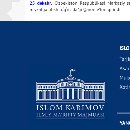
25 dekabr.
O‘zbekiston Respublikasi Markaziy sa
ro‘yxatga olish to‘g‘risida"gi Qarori e’lon qilindi.
ISL
Tarj
Asar
Muko
Xoti
YAN