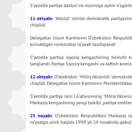
S’yezdda partiya dasturi va nizomiga ayrim o‘zgartir
11 oktyabr.
"Adolat" sotsial-demokratik partiyasini
chiqildi.
Delegatlar Islom Karimovni O‘zbekiston Respublika
ko‘rsatilgan nomzodlar ro‘yxati tasdiqlandi.
S’yezdda partiya siyosiy kengashining birinchi k
tanglandi. Partiya Siyosiy kengashi va taftish komi
12 oktyabr.
O‘zbekiston "Milliy tiklanish" demokrat
chiqildi. Delegatlar Islom Karimovni Prezidentlikka
S’yezdda partiya raisi I.G‘afurovning "Milliy tikla
Markaziy kengashning yangi tarkibi, partiya emblemas
25 noyabr.
O‘zbekiston Respublikasi Markaziy sa
ro‘yxatga olish haqida 1999 yil 24 noyabrda qabul 