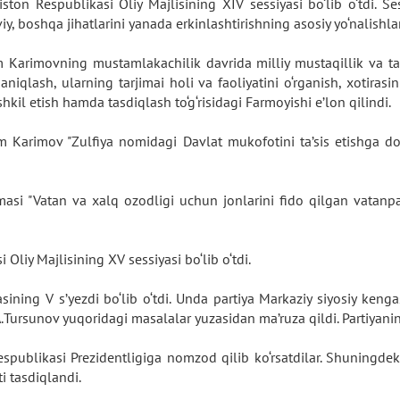
ston Respublikasi Oliy Majlisining XIV sessiyasi bo‘lib o‘tdi. S
iy, boshqa jihatlarini yanada erkinlashtirishning asosiy yo‘nalishlari
om Karimovning mustamlakachilik davrida milliy mustaqillik va 
iqlash, ularning tarjimai holi va faoliyatini o‘rganish, xotirasini
hkil etish hamda tasdiqlash to‘g‘risidagi Farmoyishi e’lon qilindi.
 Karimov "Zulfiya nomidagi Davlat mukofotini ta’sis etishga doir 
i "Vatan va xalq ozodligi uchun jonlarini fido qilgan vatanparva
Oliy Majlisining XV sessiyasi bo‘lib o‘tdi.
asining V s’yezdi bo‘lib o‘tdi. Unda partiya Markaziy siyosiy ke
i A.Tursunov yuqoridagi masalalar yuzasidan ma’ruza qildi. Partiyan
spublikasi Prezidentligiga nomzod qilib ko‘rsatdilar. Shuningde
ti tasdiqlandi.