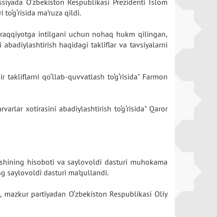
essiyada O‘zbekiston Respublikasi Prezidenti Islom
 to‘g‘risida ma’ruza qildi.
taraqqiyotga intilgani uchun nohaq hukm qilingan,
 abadiylashtirish haqidagi takliflar va tavsiyalarni
takliflarni qo‘llab-quvvatlash to‘g‘risida" Farmon
rlar xotirasini abadiylashtirish to‘g‘risida" Qaror
ngashining hisoboti va saylovoldi dasturi muhokama
ing saylovoldi dasturi ma’qullandi.
k, mazkur partiyadan O‘zbekiston Respublikasi Oliy