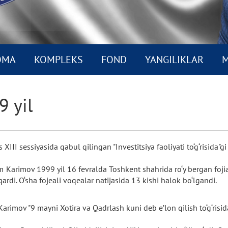
OMA
KOMPLEKS
FOND
YANGILIKLAR
M
9 yil
XIII sessiyasida qabul qilingan "Investitsiya faoliyati to‘g‘risida"g
 Karimov 1999 yil 16 fevralda Toshkent shahrida ro‘y bergan fojia
ardi. O‘sha fojeali voqealar natijasida 13 kishi halok bo‘lgandi.
arimov "9 mayni Xotira va Qadrlash kuni deb e’lon qilish to‘g‘risi