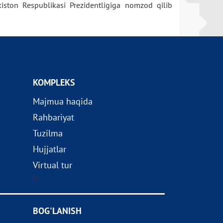
iston Respublikasi Prezidentligiga nomzod qilib
KOMPLEKS
Majmua haqida
Rahbariyat
Tuzilma
Hujjatlar
Virtual tur
?>
BOG'LANISH