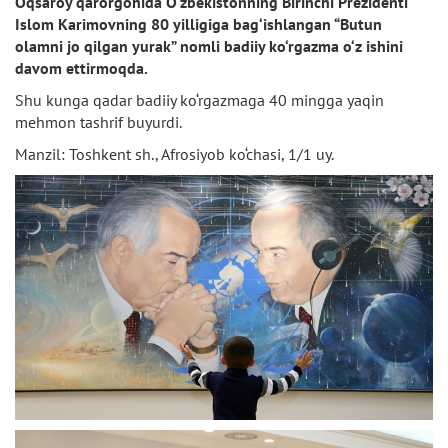
Oqsaroy qarorgohida O‘zbekistonning Birinchi Prezidenti
Islom Karimovning 80 yilligiga bag‘ishlangan “Butun
olamni jo qilgan yurak” nomli badiiy ko‘rgazma o‘z ishini
davom ettirmoqda.
Shu kunga qadar badiiy ko‘rgazmaga 40 mingga yaqin
mehmon tashrif buyurdi.
Manzil: Toshkent sh., Afrosiyob ko‘chasi, 1/1 uy.