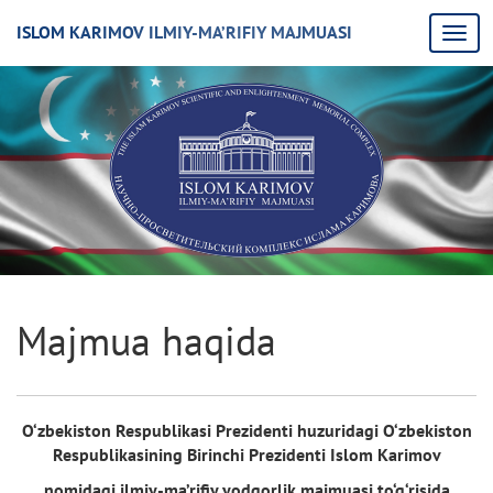
ISLOM KARIMOV ILMIY-MA’RIFIY MAJMUASI
Majmua haqida
O‘zbekiston Respublikasi Prezidenti huzuridagi O‘zbekiston
Respublikasining Birinchi Prezidenti Islom Karimov
nomidagi ilmiy-ma’rifiy yodgorlik majmuasi to‘g‘risida