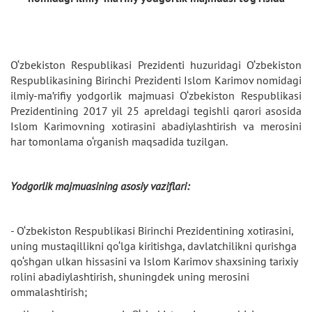
O‘zbekiston Respublikasi Prezidenti huzuridagi O‘zbekiston
Respublikasining Birinchi Prezidenti Islom Karimov nomidagi
ilmiy-ma’rifiy yodgorlik majmuasi O‘zbekiston Respublikasi
Prezidentining 2017 yil 25 apreldagi tegishli qarori asosida
Islom Karimovning xotirasini abadiylashtirish va merosini
har tomonlama o‘rganish maqsadida tuzilgan.
Yodgorlik majmuasining asosiy vaziflari:
- O‘zbekiston Respublikasi Birinchi Prezidentining xotirasini,
uning mustaqillikni qo‘lga kiritishga, davlatchilikni qurishga
qo‘shgan ulkan hissasini va Islom Karimov shaxsining tarixiy
rolini abadiylashtirish, shuningdek uning merosini
ommalashtirish;