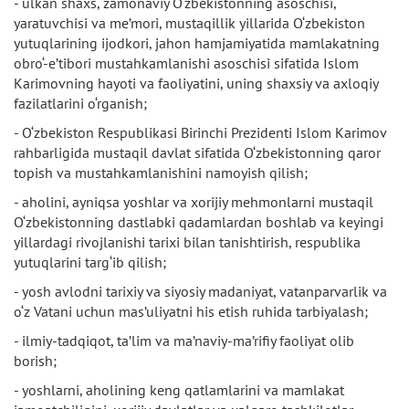
- ulkan shaxs, zamonaviy O‘zbekistonning asoschisi,
yaratuvchisi va me’mori, mustaqillik yillarida O‘zbekiston
yutuqlarining ijodkori, jahon hamjamiyatida mamlakatning
obro‘-e’tibori mustahkamlanishi asoschisi sifatida Islom
Karimovning hayoti va faoliyatini, uning shaxsiy va axloqiy
fazilatlarini o‘rganish;
- O‘zbekiston Respublikasi Birinchi Prezidenti Islom Karimov
rahbarligida mustaqil davlat sifatida O‘zbekistonning qaror
topish va mustahkamlanishini namoyish qilish;
- aholini, ayniqsa yoshlar va xorijiy mehmonlarni mustaqil
O‘zbekistonning dastlabki qadamlardan boshlab va keyingi
yillardagi rivojlanishi tarixi bilan tanishtirish, respublika
yutuqlarini targ‘ib qilish;
- yosh avlodni tarixiy va siyosiy madaniyat, vatanparvarlik va
o‘z Vatani uchun mas’uliyatni his etish ruhida tarbiyalash;
- ilmiy-tadqiqot, ta’lim va ma’naviy-ma’rifiy faoliyat olib
borish;
- yoshlarni, aholining keng qatlamlarini va mamlakat