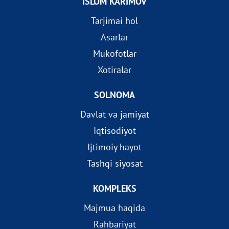
ISLOM KARIMOV
Tarjimai hol
Asarlar
Mukofotlar
Xotiralar
SOLNOMA
Davlat va jamiyat
Iqtisodiyot
Ijtimoiy hayot
Tashqi siyosat
KOMPLEKS
Majmua haqida
Rahbariyat