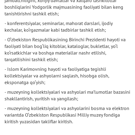
jamoatchiligini, xorijiy davlatlar va xalqaro tashkilotlar
boshliqlarini Yodgorlik majmuasining faoliyati bilan keng
tanishtirishni tashkil etish;
- konferentsiyalar, seminarlar, mahorat darslari, ijodiy
kechalar, ko‘rgazmalar kabi tadbirlar tashkil etish;
- O‘zbekiston Respublikasining Birinchi Prezidenti hayoti va
faoliyati bilan bog‘liq kitoblar, kataloglar, bukletlar, yo‘l
ko‘rsatkichlar va boshqa materiallar nashr etilishi,
tarqatilishini tashkil etish;
- Islom Karimovning hayoti va faoliyatiga tegishli
kollektsiyalar va ashyolarni saqlash, hisobga olish,
eksponatga qo‘yish;
- muzeyning kollektsiyalari va ashyolari ma’lumotlar bazasini
shakllantirish, yuritish va yangilash;
- muzeyning kollektsiyalari va ashyolarini bosma va elektron
variantda O‘zbekiston Respublikasi Milliy muzey fondiga
kiritish yuzasidan takliflar kiritish.