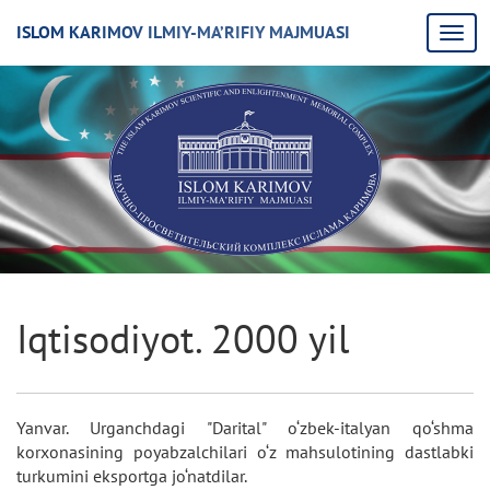
ISLOM KARIMOV ILMIY-MA’RIFIY MAJMUASI
Iqtisodiyot. 2000 yil
Yanvar. Urganchdagi "Darital" o‘zbek-italyan qo‘shma
korxonasining poyabzalchilari o‘z mahsulotining dastlabki
turkumini eksportga jo‘natdilar.