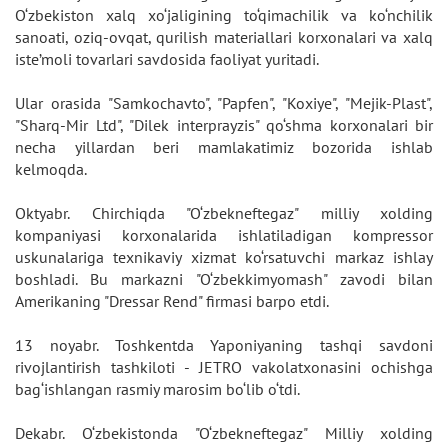
O‘zbekiston xalq xo‘jaligining to‘qimachilik va ko‘nchilik
sanoati, oziq-ovqat, qurilish materiallari korxonalari va xalq
iste’moli tovarlari savdosida faoliyat yuritadi.
Ular orasida "Samkochavto", "Papfen", "Koxiye", "Mejik-Plast",
"Sharq-Mir Ltd", "Dilek interprayzis" qo‘shma korxonalari bir
necha yillardan beri mamlakatimiz bozorida ishlab
kelmoqda.
Oktyabr. Chirchiqda "O‘zbekneftegaz" milliy xolding
kompaniyasi korxonalarida ishlatiladigan kompressor
uskunalariga texnikaviy xizmat ko‘rsatuvchi markaz ishlay
boshladi. Bu markazni "O‘zbekkimyomash" zavodi bilan
Amerikaning "Dressar Rend" firmasi barpo etdi.
13 noyabr. Toshkentda Yaponiyaning tashqi savdoni
rivojlantirish tashkiloti - JETRO vakolatxonasini ochishga
bag‘ishlangan rasmiy marosim bo‘lib o‘tdi.
Dekabr. O‘zbekistonda "O‘zbekneftegaz" Milliy xolding