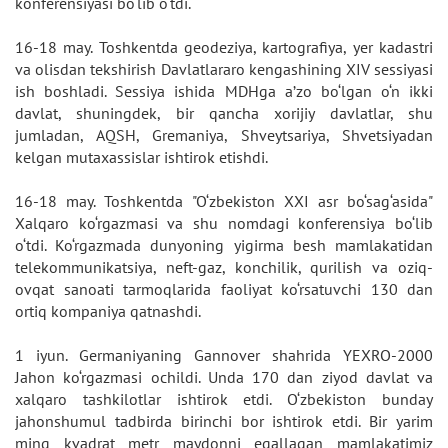
konferensiyasi bo‘lib o‘tdi.
16-18 may. Toshkentda geodeziya, kartografiya, yer kadastri
va olisdan tekshirish Davlatlararo kengashining XIV sessiyasi
ish boshladi. Sessiya ishida MDHga a’zo bo‘lgan o‘n ikki
davlat, shuningdek, bir qancha xorijiy davlatlar, shu
jumladan, AQSH, Gremaniya, Shveytsariya, Shvetsiyadan
kelgan mutaxassislar ishtirok etishdi.
16-18 may. Toshkentda "O‘zbekiston XXI asr bo‘sag‘asida"
Xalqaro ko‘rgazmasi va shu nomdagi konferensiya bo‘lib
o‘tdi. Ko‘rgazmada dunyoning yigirma besh mamlakatidan
telekommunikatsiya, neft-gaz, konchilik, qurilish va oziq-
ovqat sanoati tarmoqlarida faoliyat ko‘rsatuvchi 130 dan
ortiq kompaniya qatnashdi.
1 iyun. Germaniyaning Gannover shahrida YEXRO-2000
Jahon ko‘rgazmasi ochildi. Unda 170 dan ziyod davlat va
xalqaro tashkilotlar ishtirok etdi. O‘zbekiston bunday
jahonshumul tadbirda birinchi bor ishtirok etdi. Bir yarim
ming kvadrat metr maydonni egallagan mamlakatimiz