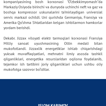
kompaniyasining bosh korxonasi "O‘zbekkimyomash"da
Markaziy Osiyoda birinchi va dunyoda uchinchi neft va gaz va
boshqa kompressor uskunalarini ta’mirlaydigan universial
servis markazi ochildi. Uni qurishda Germaniya, Fransiya va
Amerika Qo‘shma Shtatlaridan kelgan ishbilarmon hamkorlar
yordam berishdi.
Dekabr. Jizzax viloyati elektr tarmoqlari korxonasi Fransiya
Milliy sanoat uyushmasining Oltin medali bilan
mukofotlandi. Jizzaxlik energetiklar ishlab chiqarishdagi
yuksak muvaffaqiyatlari, mehnatni ilmiy asosda tashkil
qilganliklari, energetika resurslaridan oqilona foydalanib,
tejamkor ish tartibini joriy qilganliklari uchun ushbu oliy
mukofotga sazovor bo‘ldilar.
ISLOM KARIMOV