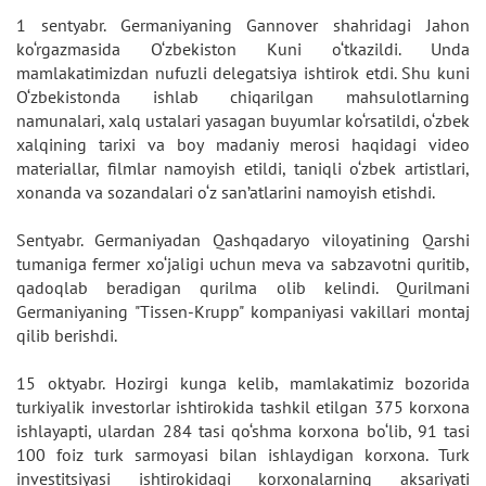
1 sentyabr. Germaniyaning Gannover shahridagi Jahon
ko‘rgazmasida O‘zbekiston Kuni o‘tkazildi. Unda
mamlakatimizdan nufuzli delegatsiya ishtirok etdi. Shu kuni
O‘zbekistonda ishlab chiqarilgan mahsulotlarning
namunalari, xalq ustalari yasagan buyumlar ko‘rsatildi, o‘zbek
xalqining tarixi va boy madaniy merosi haqidagi video
materiallar, filmlar namoyish etildi, taniqli o‘zbek artistlari,
xonanda va sozandalari o‘z san’atlarini namoyish etishdi.
Sentyabr. Germaniyadan Qashqadaryo viloyatining Qarshi
tumaniga fermer xo‘jaligi uchun meva va sabzavotni quritib,
qadoqlab beradigan qurilma olib kelindi. Qurilmani
Germaniyaning "Tissen-Krupp" kompaniyasi vakillari montaj
qilib berishdi.
15 oktyabr. Hozirgi kunga kelib, mamlakatimiz bozorida
turkiyalik investorlar ishtirokida tashkil etilgan 375 korxona
ishlayapti, ulardan 284 tasi qo‘shma korxona bo‘lib, 91 tasi
100 foiz turk sarmoyasi bilan ishlaydigan korxona. Turk
investitsiyasi ishtirokidagi korxonalarning aksariyati