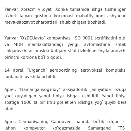
Yanvar. Xorazm viloyati Xonka tumanida ishga tushirilgan
o‘zbek-italyan qo‘shma korxonasi mahalliy xom ashyodan
meva-sabzavot sharbatlari ishlab chiqara boshladi.
Yanvar. "O‘zDEUavto" kompaniyasi ISO 9001 sertifikatini oldi
va MDH mamlakatlaridagi yengil avtomashina ishlab
chiqaruvchilar orasida Xalqaro sifat tizimidan foydalanuvchi
birinchi korxona bo‘lib qoldi.
14 aprel. "Urganch" aeroportining aerovokzal kompleksi
tantanali ravishda ochildi.
Aprel. "Namanganyog‘moy" aksiyadorlik jamiyatida ozuqa
yog‘ quyadigan yangi liniya ishga tushirildi. Yangi liniya
soatiga 1600 ta bir litrli polietilen idishga yog‘ quyib bera
oladi.
Aprel. Germaniyaning Gannover shahrida bo‘lib o‘tgan 5-
jahon kompyuter ko‘rgazmasida Samarqand "TS-