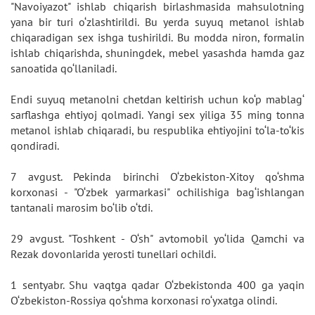
"Navoiyazot" ishlab chiqarish birlashmasida mahsulotning
yana bir turi o‘zlashtirildi. Bu yerda suyuq metanol ishlab
chiqaradigan sex ishga tushirildi. Bu modda niron, formalin
ishlab chiqarishda, shuningdek, mebel yasashda hamda gaz
sanoatida qo‘llaniladi.
Endi suyuq metanolni chetdan keltirish uchun ko‘p mablag‘
sarflashga ehtiyoj qolmadi. Yangi sex yiliga 35 ming tonna
metanol ishlab chiqaradi, bu respublika ehtiyojini to‘la-to‘kis
qondiradi.
7 avgust. Pekinda birinchi O‘zbekiston-Xitoy qo‘shma
korxonasi - "O‘zbek yarmarkasi" ochilishiga bag‘ishlangan
tantanali marosim bo‘lib o‘tdi.
29 avgust. "Toshkent - O‘sh" avtomobil yo‘lida Qamchi va
Rezak dovonlarida yerosti tunellari ochildi.
1 sentyabr. Shu vaqtga qadar O‘zbekistonda 400 ga yaqin
O‘zbekiston-Rossiya qo‘shma korxonasi ro‘yxatga olindi.