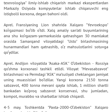
texnrologiya" ilmiy-ishlab chiqarish markazi ekaspertlardan
Markaziy Osiyoda kompyuterlar ishlab chiqaruvchi eng
istiqbolli korxona, degan bahoni oldi.
Aprel. Fransiyaning Lion shahrida Xalqaro "Yevroekspo"
ko‘rgazmasi bo‘lib o‘tdi. Xalq amaliy san’ati buyumlarining
ana shu ko‘rgazam-yarmarkasida qatnashgan 30 mamlakat
orasida Samarqand viloyatidagi "Usto" birlashmasining
hunarmandlari ham qatnashib, o‘z mahsulotlarini sotuvga
qo‘ydilar.
Aprel. Andijon viloyatida "Asaka-ASK" O‘zbekiston - Rossiya
qo‘shma korxonasi tashkil etildi. Viloyat "Mevasabzavot"
birlashmasi va Permdagi "ASK" ma’suliyati cheklangan jamiyat
uning muassislari bo‘ldilar. Yangi korxona 2150 tonna
sabzavot, 400 tonna mevani qayta ishlab, 1 million shartli
bankadan ko‘proq sabzavot konservasi, shu jumladan,
kompot, murabbo va sharbatlar ishlab chiqardi.
4-5 may. Toshkentda "Paxta-2000-O‘zbekiston" Xalqaro