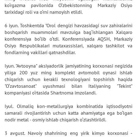
ko‘rgazma pavilonida O‘zbekistonning Markaziy Osiyo
tarixidagi roli va o‘rni namoyish etildi.
6 iyun. Toshkentda "Orol dengizi havzasidagi suv zahiralarini
boshqarish muammolari mavzuiga bag‘ishlangan Xalqaro
konferensiya bo‘lib o‘tdi. Konferensiyada AQSH, Markaziy
Osiyo Respublikalari mutaxassislari, xalqaro tashkilot va
fondlarning vakillari qatnashdilar.
Iyun. "Avtooyna" aksiyadorlik jamiyatining korxonasi negizida
yiliga 200 yuz ming komplekt avtomobil oynasi ishlab
chiqarish uchun kerakli texnologiyani topshirish haqida
"O‘zavtosanoat" uyushmasi bilan Italiyaning "Tekint"
kompaniyasi o‘rtasida Shartnoma imzolandi.
Iyul. Olmaliq kon-metallurgiya kombinatida iqtisodiyotni
samarali rivojlantirish uchun katta ahamiyatga ega bo‘lgan
nodir metal - osmiy ishlab chiqarish o‘zlashtirildi.
3 avgust. Navoiy shahrining eng yirik kimyo korxonasi -