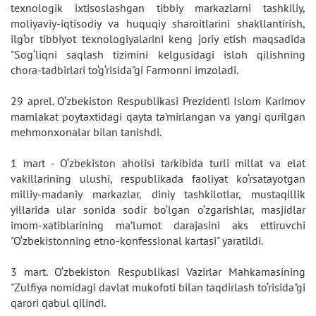
texnologik ixtisoslashgan tibbiy markazlarni tashkiliy,
moliyaviy-iqtisodiy va huquqiy sharoitlarini shakllantirish,
ilg‘or tibbiyot texnologiyalarini keng joriy etish maqsadida
"Sog‘liqni saqlash tizimini kelgusidagi isloh qilishning
chora-tadbirlari to‘g‘risida"gi Farmonni imzoladi.
29 aprel. O‘zbekiston Respublikasi Prezidenti Islom Karimov
mamlakat poytaxtidagi qayta ta’mirlangan va yangi qurilgan
mehmonxonalar bilan tanishdi.
1 mart - O‘zbekiston aholisi tarkibida turli millat va elat
vakillarining ulushi, respublikada faoliyat ko‘rsatayotgan
milliy-madaniy markazlar, diniy tashkilotlar, mustaqillik
yillarida ular sonida sodir bo‘lgan o‘zgarishlar, masjidlar
imom-xatiblarining ma’lumot darajasini aks ettiruvchi
"O‘zbekistonning etno-konfessional kartasi" yaratildi.
3 mart. O‘zbekiston Respublikasi Vazirlar Mahkamasining
"Zulfiya nomidagi davlat mukofoti bilan taqdirlash to‘risida"gi
qarori qabul qilindi.