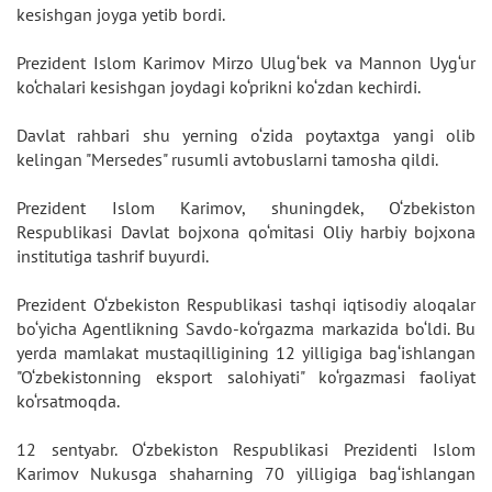
kesishgan joyga yetib bordi.
Prezident Islom Karimov Mirzo Ulug‘bek va Mannon Uyg‘ur
ko‘chalari kesishgan joydagi ko‘prikni ko‘zdan kechirdi.
Davlat rahbari shu yerning o‘zida poytaxtga yangi olib
kelingan "Mersedes" rusumli avtobuslarni tamosha qildi.
Prezident Islom Karimov, shuningdek, O‘zbekiston
Respublikasi Davlat bojxona qo‘mitasi Oliy harbiy bojxona
institutiga tashrif buyurdi.
Prezident O‘zbekiston Respublikasi tashqi iqtisodiy aloqalar
bo‘yicha Agentlikning Savdo-ko‘rgazma markazida bo‘ldi. Bu
yerda mamlakat mustaqilligining 12 yilligiga bag‘ishlangan
"O‘zbekistonning eksport salohiyati" ko‘rgazmasi faoliyat
ko‘rsatmoqda.
12 sentyabr. O‘zbekiston Respublikasi Prezidenti Islom
Karimov Nukusga shaharning 70 yilligiga bag‘ishlangan