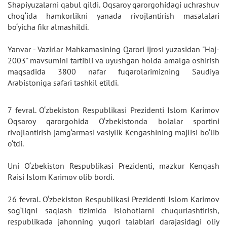
Shapiyuzalarni qabul qildi. Oqsaroy qarorgohidagi uchrashuv
chog‘ida hamkorlikni yanada rivojlantirish masalalari
bo‘yicha fikr almashildi.
Yanvar - Vazirlar Mahkamasining Qarori ijrosi yuzasidan "Haj-
2003" mavsumini tartibli va uyushgan holda amalga oshirish
maqsadida 3800 nafar fuqarolarimizning Saudiya
Arabistoniga safari tashkil etildi.
7 fevral. O‘zbekiston Respublikasi Prezidenti Islom Karimov
Oqsaroy qarorgohida O‘zbekistonda bolalar sportini
rivojlantirish jamg‘armasi vasiylik Kengashining majlisi bo‘lib
o‘tdi.
Uni O‘zbekiston Respublikasi Prezidenti, mazkur Kengash
Raisi Islom Karimov olib bordi.
26 fevral. O‘zbekiston Respublikasi Prezidenti Islom Karimov
sog‘liqni saqlash tizimida islohotlarni chuqurlashtirish,
respublikada jahonning yuqori talablari darajasidagi oliy