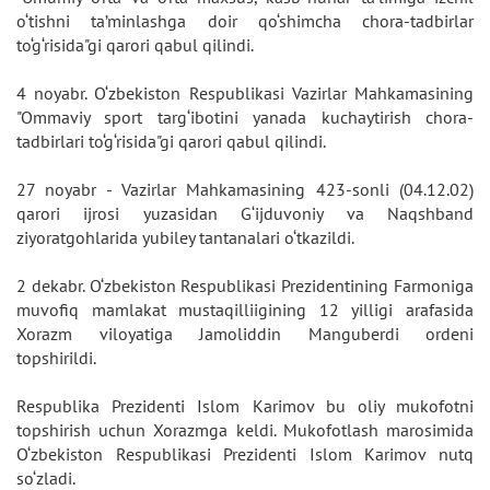
o‘tishni ta’minlashga doir qo‘shimcha chora-tadbirlar
to‘g‘risida"gi qarori qabul qilindi.
4 noyabr. O‘zbekiston Respublikasi Vazirlar Mahkamasining
"Ommaviy sport targ‘ibotini yanada kuchaytirish chora-
tadbirlari to‘g‘risida"gi qarori qabul qilindi.
27 noyabr - Vazirlar Mahkamasining 423-sonli (04.12.02)
qarori ijrosi yuzasidan G‘ijduvoniy va Naqshband
ziyoratgohlarida yubiley tantanalari o‘tkazildi.
2 dekabr. O‘zbekiston Respublikasi Prezidentining Farmoniga
muvofiq mamlakat mustaqilliigining 12 yilligi arafasida
Xorazm viloyatiga Jamoliddin Manguberdi ordeni
topshirildi.
Respublika Prezidenti Islom Karimov bu oliy mukofotni
topshirish uchun Xorazmga keldi. Mukofotlash marosimida
O‘zbekiston Respublikasi Prezidenti Islom Karimov nutq
so‘zladi.