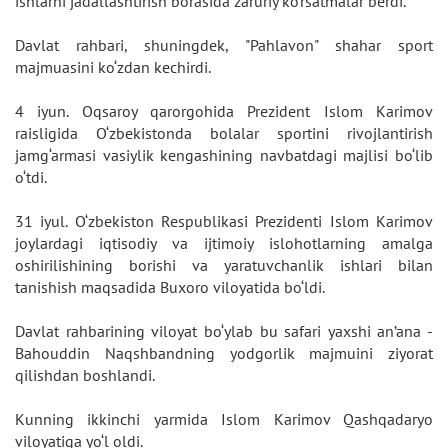
ishlarni jadallashtirish borasida zaruriy ko‘rsatmalar berdi.
Davlat rahbari, shuningdek, "Pahlavon" shahar sport
majmuasini ko‘zdan kechirdi.
4 iyun. Oqsaroy qarorgohida Prezident Islom Karimov
raisligida O‘zbekistonda bolalar sportini rivojlantirish
jamg‘armasi vasiylik kengashining navbatdagi majlisi bo‘lib
o‘tdi.
31 iyul. O‘zbekiston Respublikasi Prezidenti Islom Karimov
joylardagi iqtisodiy va ijtimoiy islohotlarning amalga
oshirilishining borishi va yaratuvchanlik ishlari bilan
tanishish maqsadida Buxoro viloyatida bo‘ldi.
Davlat rahbarining viloyat bo‘ylab bu safari yaxshi an’ana -
Bahouddin Naqshbandning yodgorlik majmuini ziyorat
qilishdan boshlandi.
Kunning ikkinchi yarmida Islom Karimov Qashqadaryo
viloyatiga yo‘l oldi.