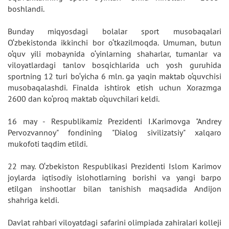
boshlandi.
Bunday miqyosdagi bolalar sport musobaqalari
O‘zbekistonda ikkinchi bor o‘tkazilmoqda. Umuman, butun
o‘quv yili mobaynida o‘yinlarning shaharlar, tumanlar va
viloyatlardagi tanlov bosqichlarida uch yosh guruhida
sportning 12 turi bo‘yicha 6 mln. ga yaqin maktab o‘quvchisi
musobaqalashdi. Finalda ishtirok etish uchun Xorazmga
2600 dan ko‘proq maktab o‘quvchilari keldi.
16 may - Respublikamiz Prezidenti I.Karimovga "Andrey
Pervozvannoy" fondining "Dialog sivilizatsiy" xalqaro
mukofoti taqdim etildi.
22 may. O‘zbekiston Respublikasi Prezidenti Islom Karimov
joylarda iqtisodiy islohotlarning borishi va yangi barpo
etilgan inshootlar bilan tanishish maqsadida Andijon
shahriga keldi.
Davlat rahbari viloyatdagi safarini olimpiada zahiralari kolleji