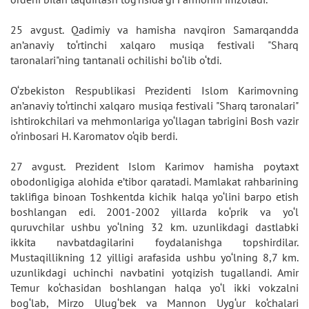
25 avgust. Qadimiy va hamisha navqiron Samarqandda
an’anaviy to‘rtinchi xalqaro musiqa festivali "Sharq
taronalari"ning tantanali ochilishi bo‘lib o‘tdi.
O‘zbekiston Respublikasi Prezidenti Islom Karimovning
an’anaviy to‘rtinchi xalqaro musiqa festivali "Sharq taronalari"
ishtirokchilari va mehmonlariga yo‘llagan tabrigini Bosh vazir
o‘rinbosari H. Karomatov o‘qib berdi.
27 avgust. Prezident Islom Karimov hamisha poytaxt
obodonligiga alohida e’tibor qaratadi. Mamlakat rahbarining
taklifiga binoan Toshkentda kichik halqa yo‘lini barpo etish
boshlangan edi. 2001-2002 yillarda ko‘prik va yo‘l
quruvchilar ushbu yo‘lning 32 km. uzunlikdagi dastlabki
ikkita navbatdagilarini foydalanishga topshirdilar.
Mustaqillikning 12 yilligi arafasida ushbu yo‘lning 8,7 km.
uzunlikdagi uchinchi navbatini yotqizish tugallandi. Amir
Temur ko‘chasidan boshlangan halqa yo‘l ikki vokzalni
bog‘lab, Mirzo Ulug‘bek va Mannon Uyg‘ur ko‘chalari