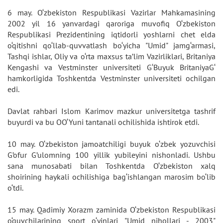
6 may. O‘zbekiston Respublikasi Vazirlar Mahkamasining
2002 yil 16 yanvardagi qaroriga muvofiq O‘zbekiston
Respublikasi Prezidentining iqtidorli yoshlarni chet elda
o‘qitishni qo‘llab-quvvatlash bo‘yicha "Umid" jamg‘armasi,
Tashqi ishlar, Oliy va o‘rta maxsus ta’lim Vazirliklari, Britaniya
Kengashi va Vestminster universiteti G‘Buyuk BritaniyaG‘
hamkorligida Toshkentda Vestminster universiteti ochilgan
edi.
Davlat rahbari Islom Karimov mazkur universitetga tashrif
buyurdi va bu OO‘Yuni tantanali ochilishida ishtirok etdi.
10 may. O‘zbekiston jamoatchiligi buyuk o‘zbek yozuvchisi
G’ofur G’ulomning 100 yillik yubileyini nishonladi. Ushbu
sana munosabati bilan Toshkentda O‘zbekiston xalq
shoirining haykali ochilishiga bag‘ishlangan marosim bo‘lib
o‘tdi.
15 may. Qadimiy Xorazm zaminida O‘zbekiston Respublikasi
o‘quvchilarining sport o‘yinlari "Umid nihollari - 2003"