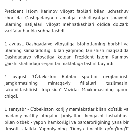
Prezident Islom Karimov viloyat faollari bilan uchrashuv
chog‘ida Qashqadaryoda amalga oshirilayotgan jarayoni,
ularning natijalari, viloyat mehnatkashlari oldida dolzarb
vazifalar haqida suhbatlashdi.
1 avgust. Qashqadaryo viloyatiga islohotlarning borishi va
ularning samaradorligi bilan yaqinroq tanishish maqsadida
Qashqadaryo viloyatiga kelgan Prezident Islom Karimov
Qarshi shahridagi serjantlar maktabiga tashrif buyurdi.
1 avgust "O‘zbekiston Bolalar sportini rivojlantirish
jamg‘armasining mintaqaviy filiallari tuzilmasini
takomillashtirish to‘g‘risida" Vazirlar Maxkamasining qarori
chiqdi.
1 sentyabr - O‘zbekiston xorijiy mamlakatlar bilan do‘stlik va
madaniy-ma’rifiy aloqalar jamiyatlari kengashi tashabbusi
bilan o‘zbek - yapon hamkorligi va barqarorligining yana bir
timsoli sifatida Yaponiyaning "Dunyo tinchlik qo‘ng‘irog‘i"