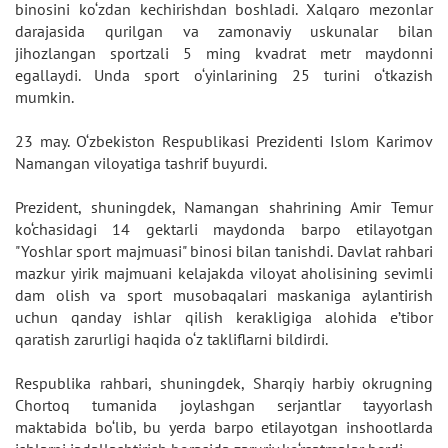
binosini ko‘zdan kechirishdan boshladi. Xalqaro mezonlar
darajasida qurilgan va zamonaviy uskunalar bilan
jihozlangan sportzali 5 ming kvadrat metr maydonni
egallaydi. Unda sport o‘yinlarining 25 turini o‘tkazish
mumkin.
23 may. O‘zbekiston Respublikasi Prezidenti Islom Karimov
Namangan viloyatiga tashrif buyurdi.
Prezident, shuningdek, Namangan shahrining Amir Temur
ko‘chasidagi 14 gektarli maydonda barpo etilayotgan
"Yoshlar sport majmuasi" binosi bilan tanishdi. Davlat rahbari
mazkur yirik majmuani kelajakda viloyat aholisining sevimli
dam olish va sport musobaqalari maskaniga aylantirish
uchun qanday ishlar qilish kerakligiga alohida e’tibor
qaratish zarurligi haqida o‘z takliflarni bildirdi.
Respublika rahbari, shuningdek, Sharqiy harbiy okrugning
Chortoq tumanida joylashgan serjantlar tayyorlash
maktabida bo‘lib, bu yerda barpo etilayotgan inshootlarda