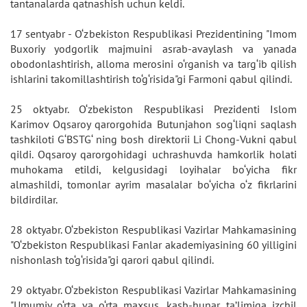
tantanalarda qatnashish uchun keldi.
17 sentyabr - O‘zbekiston Respublikasi Prezidentining "Imom
Buxoriy yodgorlik majmuini asrab-avaylash va yanada
obodonlashtirish, alloma merosini o‘rganish va targ‘ib qilish
ishlarini takomillashtirish to‘g‘risida"gi Farmoni qabul qilindi.
25 oktyabr. O‘zbekiston Respublikasi Prezidenti Islom
Karimov Oqsaroy qarorgohida Butunjahon sog‘liqni saqlash
tashkiloti G‘BSTG‘ ning bosh direktorii Li Chong-Vukni qabul
qildi. Oqsaroy qarorgohidagi uchrashuvda hamkorlik holati
muhokama etildi, kelgusidagi loyihalar bo‘yicha fikr
almashildi, tomonlar ayrim masalalar bo‘yicha o‘z fikrlarini
bildirdilar.
28 oktyabr. O‘zbekiston Respublikasi Vazirlar Mahkamasining
"O‘zbekiston Respublikasi Fanlar akademiyasining 60 yilligini
nishonlash to‘g‘risida"gi qarori qabul qilindi.
29 oktyabr. O‘zbekiston Respublikasi Vazirlar Mahkamasining
"Umumiy o‘rta va o‘rta maxsus, kasb-hunar ta’limiga izchil