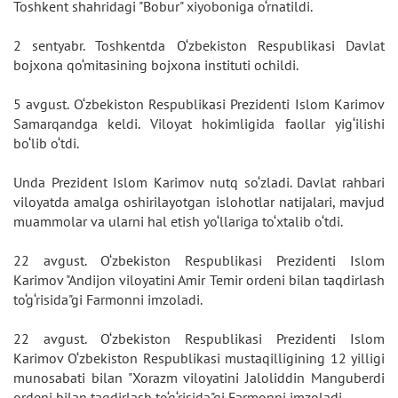
Toshkent shahridagi "Bobur" xiyoboniga o‘rnatildi.
2 sentyabr. Toshkentda O‘zbekiston Respublikasi Davlat
bojxona qo‘mitasining bojxona instituti ochildi.
5 avgust. O‘zbekiston Respublikasi Prezidenti Islom Karimov
Samarqandga keldi. Viloyat hokimligida faollar yig‘ilishi
bo‘lib o‘tdi.
Unda Prezident Islom Karimov nutq so‘zladi. Davlat rahbari
viloyatda amalga oshirilayotgan islohotlar natijalari, mavjud
muammolar va ularni hal etish yo‘llariga to‘xtalib o‘tdi.
22 avgust. O‘zbekiston Respublikasi Prezidenti Islom
Karimov "Andijon viloyatini Amir Temir ordeni bilan taqdirlash
to‘g‘risida"gi Farmonni imzoladi.
22 avgust. O‘zbekiston Respublikasi Prezidenti Islom
Karimov O‘zbekiston Respublikasi mustaqilligining 12 yilligi
munosabati bilan "Xorazm viloyatini Jaloliddin Manguberdi
ordeni bilan taqdirlash to‘g‘risida"gi Farmonni imzoladi.