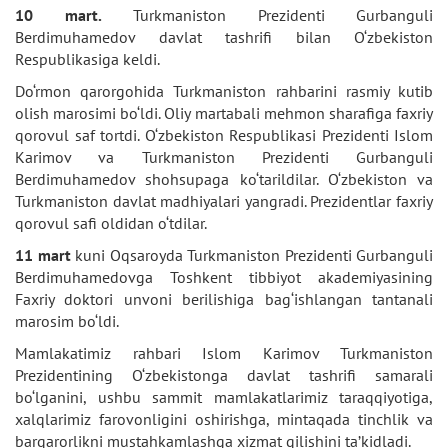
10 mart.
Turkmaniston Prezidenti Gurbanguli
Berdimuhamedov davlat tashrifi bilan O‘zbekiston
Respublikasiga keldi.
Do‘rmon qarorgohida Turkmaniston rahbarini rasmiy kutib
olish marosimi bo‘ldi. Oliy martabali mehmon sharafiga faxriy
qorovul saf tortdi. O‘zbekiston Respublikasi Prezidenti Islom
Karimov va Turkmaniston Prezidenti Gurbanguli
Berdimuhamedov shohsupaga ko‘tarildilar. O‘zbekiston va
Turkmaniston davlat madhiyalari yangradi. Prezidentlar faxriy
qorovul safi oldidan o‘tdilar.
11 mart
kuni Oqsaroyda Turkmaniston Prezidenti Gurbanguli
Berdimuhamedovga Toshkent tibbiyot akademiyasining
Faxriy doktori unvoni berilishiga bag‘ishlangan tantanali
marosim bo‘ldi.
Mamlakatimiz rahbari Islom Karimov Turkmaniston
Prezidentining O‘zbekistonga davlat tashrifi samarali
bo‘lganini, ushbu sammit mamlakatlarimiz taraqqiyotiga,
xalqlarimiz farovonligini oshirishga, mintaqada tinchlik va
barqarorlikni mustahkamlashga xizmat qilishini ta’kidladi.