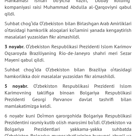
Mahkamasi ishlari bo‘yicha vaziri, “Dubay xolding”
kompaniyasi raisi Muhammad Abdulla al-Qarqoviyni qabul
qildi.
Suhbat chog‘ida O‘zbekiston bilan Birlashgan Arab Amirliklari
o‘rtasidagi hamkorlik aloqalari ko‘lamini yanada kengaytirish
masalalari yuzasidan fikr almashildi.
3 noyabr.
O‘zbekiston Respublikasi Prezidenti Islom Karimov
Oqsaroyda Braziliyaning Rio-de-Janeyro shahri meri Sezar
Mayeni qabul qildi.
Suhbat chog‘ida O‘zbekiston bilan Braziliya o‘rtasidagi
hamkorlikka doir masalalar yuzasidan fikr almashildi.
5 noyabr.
O‘zbekiston Respublikasi Prezidenti Islom
Karimovning taklifiga binoan Bolgariya Respublikasi
Prezidenti Georgi Parvanov davlat tashrifi bilan
mamlakatimizga keldi.
6 noyabr kuni Do‘rmon qarorgohida Bolgariya Respublikasi
Prezidentini rasmiy kutib olish marosimi bo‘ldi. O‘zbekiston va
Bolgariya Prezidentlari yakkama-yakka suhbatda
O‘zbekiston-Bolgariya munosabatlarining bugungi ahvoli va