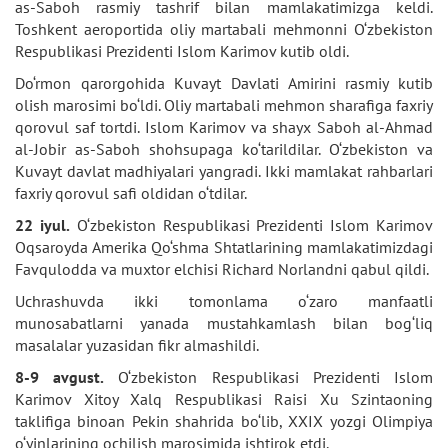
as-Saboh rasmiy tashrif bilan mamlakatimizga keldi.
Toshkent aeroportida oliy martabali mehmonni O‘zbekiston
Respublikasi Prezidenti Islom Karimov kutib oldi.
Do‘rmon qarorgohida Kuvayt Davlati Amirini rasmiy kutib
olish marosimi bo‘ldi. Oliy martabali mehmon sharafiga faxriy
qorovul saf tortdi. Islom Karimov va shayx Saboh al-Ahmad
al-Jobir as-Saboh shohsupaga ko‘tarildilar. O‘zbekiston va
Kuvayt davlat madhiyalari yangradi. Ikki mamlakat rahbarlari
faxriy qorovul safi oldidan o‘tdilar.
22 iyul.
O‘zbekiston Respublikasi Prezidenti Islom Karimov
Oqsaroyda Amerika Qo‘shma Shtatlarining mamlakatimizdagi
Favqulodda va muxtor elchisi Richard Norlandni qabul qildi.
Uchrashuvda ikki tomonlama o‘zaro manfaatli
munosabatlarni yanada mustahkamlash bilan bog‘liq
masalalar yuzasidan fikr almashildi.
8-9 avgust.
O‘zbekiston Respublikasi Prezidenti Islom
Karimov Xitoy Xalq Respublikasi Raisi Xu Szintaoning
taklifiga binoan Pekin shahrida bo‘lib, XXIX yozgi Olimpiya
o‘yinlarining ochilish marosimida ishtirok etdi.