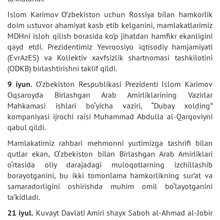
Islom Karimov O’zbekiston uchun Rossiya bilan hamkorlik
doim ustuvor ahamiyat kasb etib kelganini, mamlakatlarimiz
MDHni isloh qilish borasida ko’p jihatdan hamfikr ekanligini
qayd etdi. Prezidentimiz Yevroosiyo iqtisodiy hamjamiyati
(EvrAzES) va Kollektiv xavfsizlik shartnomasi tashkilotini
(ODKB) birlashtirishni taklif qildi.
9 iyun.
O‘zbekiston Respublikasi Prezidenti Islom Karimov
Oqsaroyda Birlashgan Arab Amirliklarining Vazirlar
Mahkamasi ishlari bo‘yicha vaziri, “Dubay xolding”
kompaniyasi ijrochi raisi Muhammad Abdulla al-Qarqoviyni
qabul qildi.
Mamlakatimiz rahbari mehmonni yurtimizga tashrifi bilan
qutlar ekan, O‘zbekiston bilan Birlashgan Arab Amirliklari
o‘rtasida oliy darajadagi muloqotlarning izchillashib
borayotganini, bu ikki tomonlama hamkorlikning sur’at va
samaradorligini oshirishda muhim omil bo‘layotganini
ta’kidladi.
21 iyul.
Kuvayt Davlati Amiri shayx Saboh al-Ahmad al-Jobir