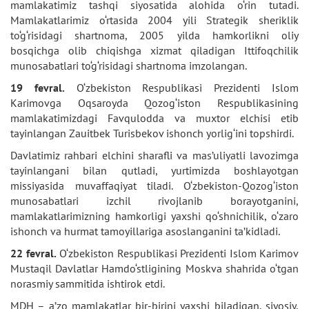
mamlakatimiz tashqi siyosatida alohida o‘rin tutadi.
Mamlakatlarimiz o‘rtasida 2004 yili Strategik sheriklik
to‘g‘risidagi shartnoma, 2005 yilda hamkorlikni oliy
bosqichga olib chiqishga xizmat qiladigan Ittifoqchilik
munosabatlari to‘g‘risidagi shartnoma imzolangan.
19 fevral.
O‘zbekiston Respublikasi Prezidenti Islom
Karimovga Oqsaroyda Qozog‘iston Respublikasining
mamlakatimizdagi Favqulodda va muxtor elchisi etib
tayinlangan Zauitbek Turisbekov ishonch yorlig‘ini topshirdi.
Davlatimiz rahbari elchini sharafli va mas’uliyatli lavozimga
tayinlangani bilan qutladi, yurtimizda boshlayotgan
missiyasida muvaffaqiyat tiladi. O‘zbekiston-Qozog‘iston
munosabatlari izchil rivojlanib borayotganini,
mamlakatlarimizning hamkorligi yaxshi qo‘shnichilik, o‘zaro
ishonch va hurmat tamoyillariga asoslanganini ta’kidladi.
22 fevral.
O‘zbekiston Respublikasi Prezidenti Islom Karimov
Mustaqil Davlatlar Hamdo‘stligining Moskva shahrida o‘tgan
norasmiy sammitida ishtirok etdi.
MDH – a’zo mamlakatlar bir-birini yaxshi biladigan, siyosiy,