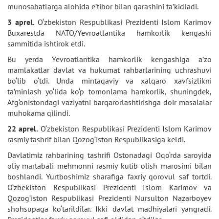
munosabatlarga alohida e’tibor bilan qarashini ta’kidladi.
3 aprel.
O‘zbekiston Respublikasi Prezidenti Islom Karimov
Buxarestda NATO/Yevroatlantika hamkorlik kengashi
sammitida ishtirok etdi.
Bu yerda Yevroatlantika hamkorlik kengashiga a’zo
mamlakatlar davlat va hukumat rahbarlarining uchrashuvi
bo‘lib o‘tdi. Unda mintaqaviy va xalqaro xavfsizlikni
ta’minlash yo‘lida ko‘p tomonlama hamkorlik, shuningdek,
Afg‘onistondagi vaziyatni barqarorlashtirishga doir masalalar
muhokama qilindi.
22 aprel.
O‘zbekiston Respublikasi Prezidenti Islom Karimov
rasmiy tashrif bilan Qozog‘iston Respublikasiga keldi.
Davlatimiz rahbarining tashrifi Ostonadagi Oqo‘rda saroyida
oliy martabali mehmonni rasmiy kutib olish marosimi bilan
boshlandi. Yurtboshimiz sharafiga faxriy qorovul saf tortdi.
O‘zbekiston Respublikasi Prezidenti Islom Karimov va
Qozog‘iston Respublikasi Prezidenti Nursulton Nazarboyev
shohsupaga ko‘tarildilar. Ikki davlat madhiyalari yangradi.