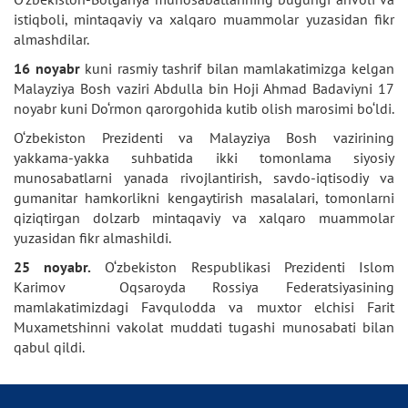
istiqboli, mintaqaviy va xalqaro muammolar yuzasidan fikr
almashdilar.
16 noyabr
kuni rasmiy tashrif bilan mamlakatimizga kelgan
Malayziya Bosh vaziri Abdulla bin Hoji Ahmad Badaviyni 17
noyabr kuni Do‘rmon qarorgohida kutib olish marosimi bo‘ldi.
O‘zbekiston Prezidenti va Malayziya Bosh vazirining
yakkama-yakka suhbatida ikki tomonlama siyosiy
munosabatlarni yanada rivojlantirish, savdo-iqtisodiy va
gumanitar hamkorlikni kengaytirish masalalari, tomonlarni
qiziqtirgan dolzarb mintaqaviy va xalqaro muammolar
yuzasidan fikr almashildi.
25 noyabr.
O‘zbekiston Respublikasi Prezidenti Islom
Karimov Oqsaroyda Rossiya Federatsiyasining
mamlakatimizdagi Favqulodda va muxtor elchisi Farit
Muxametshinni vakolat muddati tugashi munosabati bilan
qabul qildi.