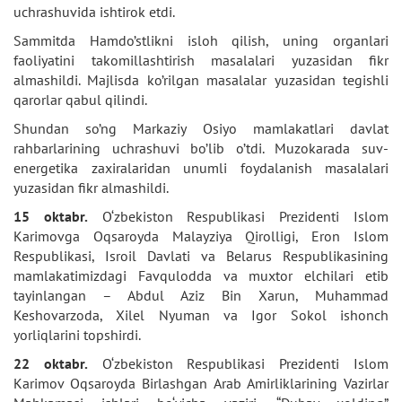
uchrashuvida ishtirok etdi.
Sammitda Hamdo’stlikni isloh qilish, uning organlari
faoliyatini takomillashtirish masalalari yuzasidan fikr
almashildi. Majlisda ko’rilgan masalalar yuzasidan tegishli
qarorlar qabul qilindi.
Shundan so’ng Markaziy Osiyo mamlakatlari davlat
rahbarlarining uchrashuvi bo’lib o’tdi. Muzokarada suv-
energetika zaxiralaridan unumli foydalanish masalalari
yuzasidan fikr almashildi.
15 oktabr.
O‘zbekiston Respublikasi Prezidenti Islom
Karimovga Oqsaroyda Malayziya Qirolligi, Eron Islom
Respublikasi, Isroil Davlati va Belarus Respublikasining
mamlakatimizdagi Favqulodda va muxtor elchilari etib
tayinlangan – Abdul Aziz Bin Xarun, Muhammad
Keshovarzoda, Xilel Nyuman va Igor Sokol ishonch
yorliqlarini topshirdi.
22 oktabr.
O‘zbekiston Respublikasi Prezidenti Islom
Karimov Oqsaroyda Birlashgan Arab Amirliklarining Vazirlar