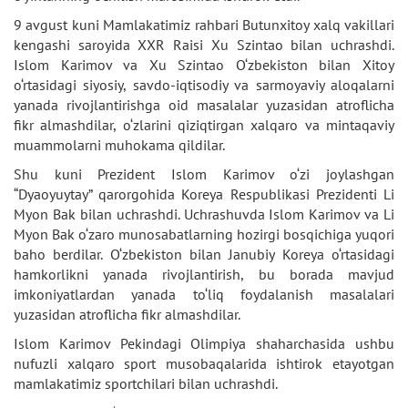
9 avgust kuni Mamlakatimiz rahbari Butunxitoy xalq vakillari
kengashi saroyida XXR Raisi Xu Szintao bilan uchrashdi.
Islom Karimov va Xu Szintao O‘zbekiston bilan Xitoy
o‘rtasidagi siyosiy, savdo-iqtisodiy va sarmoyaviy aloqalarni
yanada rivojlantirishga oid masalalar yuzasidan atroflicha
fikr almashdilar, o‘zlarini qiziqtirgan xalqaro va mintaqaviy
muammolarni muhokama qildilar.
Shu kuni Prezident Islom Karimov o‘zi joylashgan
“Dyaoyuytay” qarorgohida Koreya Respublikasi Prezidenti Li
Myon Bak bilan uchrashdi. Uchrashuvda Islom Karimov va Li
Myon Bak o‘zaro munosabatlarning hozirgi bosqichiga yuqori
baho berdilar. O‘zbekiston bilan Janubiy Koreya o‘rtasidagi
hamkorlikni yanada rivojlantirish, bu borada mavjud
imkoniyatlardan yanada to‘liq foydalanish masalalari
yuzasidan atroflicha fikr almashdilar.
Islom Karimov Pekindagi Olimpiya shaharchasida ushbu
nufuzli xalqaro sport musobaqalarida ishtirok etayotgan
mamlakatimiz sportchilari bilan uchrashdi.