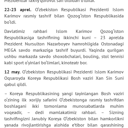
Prezidentlar faxriy qorovul safi oldidan o‘tdilar.
22-23 aprel.
O‘zbekiston Respublikasi Prezidenti Islom
Karimov rasmiy tashrif bilan Qozog‘iston Respublikasida
bo‘ldi.
Davlatimiz rahbari Islom Karimov Qozog‘iston
Respublikasiga tashrifining ikkinchi kuni – 23 aprelda
Prezident Nursulton Nazarboyev hamrohligida Ostonadagi
MEGA savdo markaziga tashrif buyurdi. Yaqinda qurilgan
ushbu markazda savdo shoxobchalari, bouling, stol tennisi
kabi sport o‘yinlari bo‘limlari, kinoteatr bor.
12 may.
O‘zbekiston Respublikasi Prezidenti Islom Karimov
Oqsaroyda Koreya Respublikasi Bosh vaziri Xan Sin Suni
qabul qildi.
– Koreya Respublikasining yangi tayinlangan Bosh vaziri
o‘zining ilk xorijiy safarini O‘zbekistonga rasmiy tashrifdan
boshlagani ikki tomonlama munosabatlarda muhim
voqeadir, – dedi mamlakatimiz rahbari. – Sizning
tashrifingizni Janubiy Koreya O‘zbekiston bilan hamkorlikni
yanada rivojlantirishga alohida e’tibor bilan qarashining