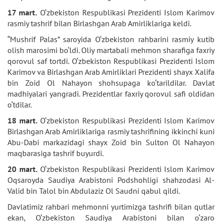
17 mart.
O‘zbekiston Respublikasi Prezidenti Islom Karimov
rasmiy tashrif bilan Birlashgan Arab Amirliklariga keldi.
“Mushrif Palas” saroyida O‘zbekiston rahbarini rasmiy kutib
olish marosimi bo‘ldi. Oliy martabali mehmon sharafiga faxriy
qorovul saf tortdi. O‘zbekiston Respublikasi Prezidenti Islom
Karimov va Birlashgan Arab Amirliklari Prezidenti shayx Xalifa
bin Zoid Ol Nahayon shohsupaga ko‘tarildilar. Davlat
madhiyalari yangradi. Prezidentlar faxriy qorovul safi oldidan
o‘tdilar.
18 mart.
O‘zbekiston Respublikasi Prezidenti Islom Karimov
Birlashgan Arab Amirliklariga rasmiy tashrifining ikkinchi kuni
Abu-Dabi markazidagi shayx Zoid bin Sulton Ol Nahayon
maqbarasiga tashrif buyurdi.
20 mart.
O‘zbekiston Respublikasi Prezidenti Islom Karimov
Oqsaroyda Saudiya Arabistoni Podshohligi shahzodasi Al-
Valid bin Talol bin Abdulaziz Ol Saudni qabul qildi.
Davlatimiz rahbari mehmonni yurtimizga tashrifi bilan qutlar
ekan, O‘zbekiston Saudiya Arabistoni bilan o‘zaro