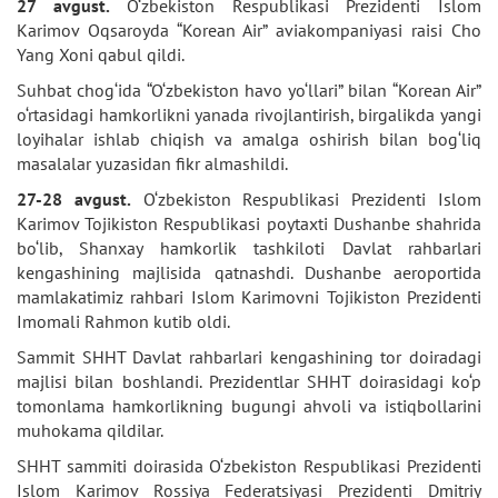
27 avgust.
O‘zbekiston Respublikasi Prezidenti Islom
Karimov Oqsaroyda “Korean Air” aviakompaniyasi raisi Cho
Yang Xoni qabul qildi.
Suhbat chog‘ida “O‘zbekiston havo yo‘llari” bilan “Korean Air”
o‘rtasidagi hamkorlikni yanada rivojlantirish, birgalikda yangi
loyihalar ishlab chiqish va amalga oshirish bilan bog‘liq
masalalar yuzasidan fikr almashildi.
27-28 avgust.
O‘zbekiston Respublikasi Prezidenti Islom
Karimov Tojikiston Respublikasi poytaxti Dushanbe shahrida
bo‘lib, Shanxay hamkorlik tashkiloti Davlat rahbarlari
kengashining majlisida qatnashdi. Dushanbe aeroportida
mamlakatimiz rahbari Islom Karimovni Tojikiston Prezidenti
Imomali Rahmon kutib oldi.
Sammit SHHT Davlat rahbarlari kengashining tor doiradagi
majlisi bilan boshlandi. Prezidentlar SHHT doirasidagi ko‘p
tomonlama hamkorlikning bugungi ahvoli va istiqbollarini
muhokama qildilar.
SHHT sammiti doirasida O‘zbekiston Respublikasi Prezidenti
Islom Karimov Rossiya Federatsiyasi Prezidenti Dmitriy