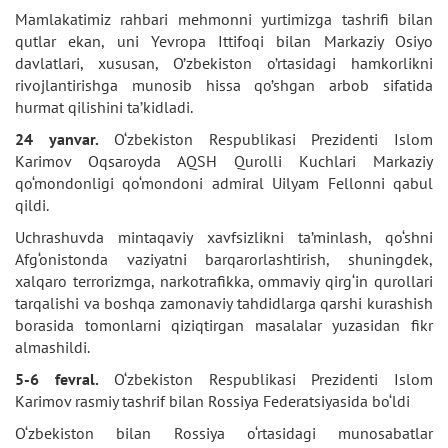
Mamlakatimiz rahbari mehmonni yurtimizga tashrifi bilan
qutlar ekan, uni Yevropa Ittifoqi bilan Markaziy Osiyo
davlatlari, xususan, O’zbekiston o’rtasidagi hamkorlikni
rivojlantirishga munosib hissa qo’shgan arbob sifatida
hurmat qilishini ta’kidladi.
24 yanvar.
O‘zbekiston Respublikasi Prezidenti Islom
Karimov Oqsaroyda AQSH Qurolli Kuchlari Markaziy
qo‘mondonligi qo‘mondoni admiral Uilyam Fellonni qabul
qildi.
Uchrashuvda mintaqaviy xavfsizlikni ta’minlash, qo‘shni
Afg‘onistonda vaziyatni barqarorlashtirish, shuningdek,
xalqaro terrorizmga, narkotrafikka, ommaviy qirg‘in qurollari
tarqalishi va boshqa zamonaviy tahdidlarga qarshi kurashish
borasida tomonlarni qiziqtirgan masalalar yuzasidan fikr
almashildi.
5-6 fevral.
O‘zbekiston Respublikasi Prezidenti Islom
Karimov rasmiy tashrif bilan Rossiya Federatsiyasida bo‘ldi
O‘zbekiston bilan Rossiya o‘rtasidagi munosabatlar