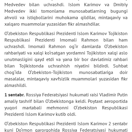
Medvedev bilan uchrashdi. Islom Karimov va Dmitriy
Medvedev ikki tomonlama munosabatlarning bugungi
ahvoli va istiqbollarini muhokama qildilar, mintaqaviy va
xalqaro muammolar yuzasidan fikr almashdilar.
O‘zbekiston Respublikasi Prezidenti Islom Karimov Tojikiston
Respublikasi Prezidenti Imomali Rahmon bilan ham
uchrashdi. Imomali Rahmon og‘ir damlarda O‘zbekiston
rahbariyati va xalqi ko‘rsatgan yordamni Tojikiston xalqi aslo
unutmasligini qayd etdi va yana bir bor davlatimiz rahbari
bilan Tojikistonda uchrashish niyatini bildirdi. Suhbat
chog‘ida O‘zbekiston-Tojikiston munosabatlariga doir
masalalar, mintaqaviy xavfsizlik muammolari yuzasidan fikr
almashildi.
1 sentabr.
Rossiya Federatsiyasi hukumati raisi Vladimir Putin
amaliy tashrif bilan O‘zbekistonga keldi. Poytaxt aeroportida
yuqori martabali mehmonni O‘zbekiston Respublikasi
Prezidenti Islom Karimov kutib oldi.
O‘zbekiston Respublikasi Prezidenti Islom Karimov 2 sentabr
kuni Do‘rmon qarorgohida Rossiya Federatsiyasi hukumati