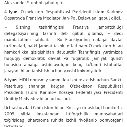
Aleksander Stubbni qabul qildi.
4 iyun.
O‘zbekiston Respublikasi Prezidenti Islom Karimov
Oqsaroyda Fransiya Mediatori Jan-Pol Delevuani qabul qildi.
– Sizning tashrifingizni Fransiya jamoatchiligi
delegatsiyasining tashrifi deb qabul qilamiz, – dedi
mamlakatimiz rahbari. – Bu Fransiyaning nafaqat davlat
tuzilmalari, balki jamoat tashkilotlari ham O‘zbekiston bilan
hamkorlikka qiziqishidan dalolatdir. Tashrifingiz yurtimizda
huquqiy demokratik davlat va fuqarolik jamiyati qurish
borasida amalga oshirilayotgan keng ko‘lamli islohotlar
jarayoni bilan tanishish uchun yaxshi imkoniyatdir.
6 iyun.
MDH norasmiy sammitida ishtirok etish uchun Sankt-
Peterburg shahriga kelgan O’zbekiston Respublikasi
Prezidenti Islom Karimov Rossiya Federatsiyasi Prezidenti
Dmitriy Medvedev bilan uchrashdi.
Uchrashuvda O’zbekiston bilan Rossiya o’rtasidagi hamkorlik
2005 yilda imzolangan Ittifoqchilik munosabatlari
to’g‘risidagi shartnoma ruhida izchil rivojlanib borayotgani
ta’kidlandi.