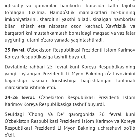
iqtisodiy va gumanitar hamkorlik borasida katta tajriba
to‘plagan tuzilma. Hamdo‘stlik mamlakatlari bir-birining
imkoniyatlarini, sharoitini yaxshi biladi, sinalgan hamkorlar
bilan ishlash esa nisbatan oson kechadi. Xavfsizlik va
barqarorlikni mustahkamlash borasidagi maqsad va vazifalar
uyg‘unligi ularni o‘zaro yanada yaqinlashtiradi.
25 fevral.
O‘zbekiston Respublikasi Prezidenti Islom Karimov
Koreya Respublikasiga tashrif buyurdi.
Davlatimiz rahbari 25 fevral kuni Koreya Respublikasining
yangi saylangan Prezidenti Li Myon Bakning o‘z lavozimini
bajarishga rasman kirishishiga bag‘ishlangan tantanali
marosimda ishtirok etdi.
24-26 fevral.
O‘zbekiston Respublikasi Prezidenti Islom
Karimov Koreya Respublikasiga tashrif buyurdi.
Seuldagi “Chong Va De” qarorgohida 26 fevral kuni
O‘zbekiston Respublikasi Prezidenti Islom Karimov va Koreya
Respublikasi Prezidenti Li Myon Bakning uchrashuvi bo‘lib
o‘tdi.