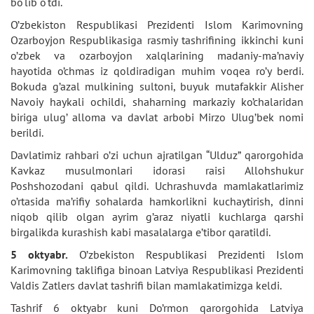
bo‘lib o‘tdi.
O’zbekiston Respublikasi Prezidenti Islom Karimovning
Ozarboyjon Respublikasiga rasmiy tashrifining ikkinchi kuni
o’zbek va ozarboyjon xalqlarining madaniy-ma’naviy
hayotida o’chmas iz qoldiradigan muhim voqea ro’y berdi.
Bokuda g’azal mulkining sultoni, buyuk mutafakkir Alisher
Navoiy haykali ochildi, shaharning markaziy ko’chalaridan
biriga ulug’ alloma va davlat arbobi Mirzo Ulug’bek nomi
berildi.
Davlatimiz rahbari o’zi uchun ajratilgan “Ulduz” qarorgohida
Kavkaz musulmonlari idorasi raisi Allohshukur
Poshshozodani qabul qildi. Uchrashuvda mamlakatlarimiz
o’rtasida ma’rifiy sohalarda hamkorlikni kuchaytirish, dinni
niqob qilib olgan ayrim g’araz niyatli kuchlarga qarshi
birgalikda kurashish kabi masalalarga e’tibor qaratildi.
5 oktyabr.
O’zbekiston Respublikasi Prezidenti Islom
Karimovning taklifiga binoan Latviya Respublikasi Prezidenti
Valdis Zatlers davlat tashrifi bilan mamlakatimizga keldi.
Tashrif 6 oktyabr kuni Do’rmon qarorgohida Latviya