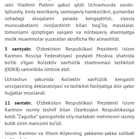
raisi Vladimir Putinni qabul qildi. Uchrashuvda savdo-
iqtisodiy, ilmiy-texnikaviy, sarmoyaviy hamkorlikni, gumanitar
sohadagi aloqalarni yanada kengaytirish, siyosiy
munosabatlarni rivojlantirish bilan bog‘liq masalalar,
tomonlarni qiziqtirgan xalqaro va mintaqaviy ahamiyatga
molik muammolar yuzasidan atroflicha fikr almashildi.
5 sentyabr.
O’zbekiston Respublikasi Prezidenti Islom
Karimov Rossiya Federatsiyasi poytaxti Moskva shahrida
bo’lib o’tgan Kollektiv xavfsizlik shartnomasi tashkiloti
(ODKB) sammitida ishtirok etdi.
Uchrashuv yakunida Kollektiv xavfsizlik kengashi
sessiyasining deklaratsiyasi va tashkilot faoliyatiga doir qator
hujjatlar imzolandi.
11 sentabr.
O‘zbekiston Respublikasi Prezidenti Islom
Karimov rasmiy tashrif bilan Ozarboyjon Respublikasiga
keldi. “Zagulba” qarorgohida oliy martabali mehmonni rasmiy
kutib olish marosimi bo‘ldi.
Islom Karimov va Ilhom Aliyevning yakkama-yakka suhbati