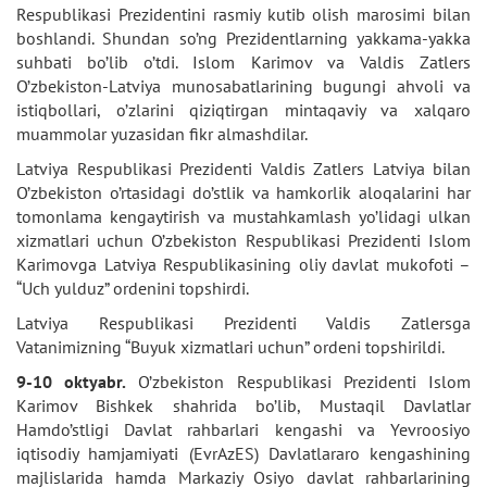
Respublikasi Prezidentini rasmiy kutib olish marosimi bilan
boshlandi. Shundan so’ng Prezidentlarning yakkama-yakka
suhbati bo’lib o’tdi. Islom Karimov va Valdis Zatlers
O’zbekiston-Latviya munosabatlarining bugungi ahvoli va
istiqbollari, o’zlarini qiziqtirgan mintaqaviy va xalqaro
muammolar yuzasidan fikr almashdilar.
Latviya Respublikasi Prezidenti Valdis Zatlers Latviya bilan
O’zbekiston o’rtasidagi do’stlik va hamkorlik aloqalarini har
tomonlama kengaytirish va mustahkamlash yo’lidagi ulkan
xizmatlari uchun O’zbekiston Respublikasi Prezidenti Islom
Karimovga Latviya Respublikasining oliy davlat mukofoti –
“Uch yulduz” ordenini topshirdi.
Latviya Respublikasi Prezidenti Valdis Zatlersga
Vatanimizning “Buyuk xizmatlari uchun” ordeni topshirildi.
9-10 oktyabr.
O’zbekiston Respublikasi Prezidenti Islom
Karimov Bishkek shahrida bo’lib, Mustaqil Davlatlar
Hamdo’stligi Davlat rahbarlari kengashi va Yevroosiyo
iqtisodiy hamjamiyati (EvrAzES) Davlatlararo kengashining
majlislarida hamda Markaziy Osiyo davlat rahbarlarining