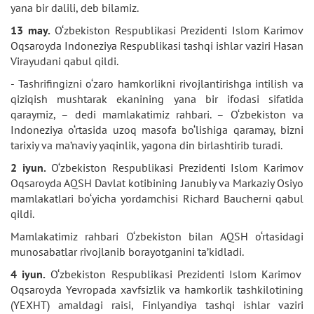
yana bir dalili, deb bilamiz.
13 may.
O‘zbekiston Respublikasi Prezidenti Islom Karimov
Oqsaroyda Indoneziya Respublikasi tashqi ishlar vaziri Hasan
Virayudani qabul qildi.
- Tashrifingizni o‘zaro hamkorlikni rivojlantirishga intilish va
qiziqish mushtarak ekanining yana bir ifodasi sifatida
qaraymiz, – dedi mamlakatimiz rahbari. – O‘zbekiston va
Indoneziya o‘rtasida uzoq masofa bo‘lishiga qaramay, bizni
tarixiy va ma’naviy yaqinlik, yagona din birlashtirib turadi.
2 iyun.
O‘zbekiston Respublikasi Prezidenti Islom Karimov
Oqsaroyda AQSH Davlat kotibining Janubiy va Markaziy Osiyo
mamlakatlari bo‘yicha yordamchisi Richard Baucherni qabul
qildi.
Mamlakatimiz rahbari O‘zbekiston bilan AQSH o‘rtasidagi
munosabatlar rivojlanib borayotganini ta’kidladi.
4 iyun.
O‘zbekiston Respublikasi Prezidenti Islom Karimov
Oqsaroyda Yevropada xavfsizlik va hamkorlik tashkilotining
(YEXHT) amaldagi raisi, Finlyandiya tashqi ishlar vaziri