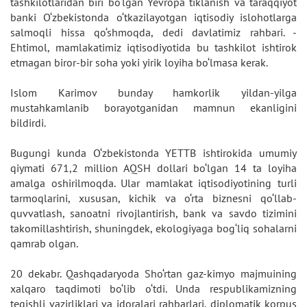
tashkilotlaridan biri bo‘lgan Yevropa tiklanish va taraqqiyot
banki O‘zbekistonda o‘tkazilayotgan iqtisodiy islohotlarga
salmoqli hissa qo‘shmoqda, dedi davlatimiz rahbari. -
Ehtimol, mamlakatimiz iqtisodiyotida bu tashkilot ishtirok
etmagan biror-bir soha yoki yirik loyiha bo‘lmasa kerak.
Islom Karimov bunday hamkorlik yildan-yilga
mustahkamlanib borayotganidan mamnun ekanligini
bildirdi.
Bugungi kunda O‘zbekistonda YETTB ishtirokida umumiy
qiymati 671,2 million AQSH dollari bo‘lgan 14 ta loyiha
amalga oshirilmoqda. Ular mamlakat iqtisodiyotining turli
tarmoqlarini, xususan, kichik va o‘rta biznesni qo‘llab-
quvvatlash, sanoatni rivojlantirish, bank va savdo tizimini
takomillashtirish, shuningdek, ekologiyaga bog‘liq sohalarni
qamrab olgan.
20 dekabr. Qashqadaryoda Sho‘rtan gaz-kimyo majmuining
xalqaro taqdimoti bo‘lib o‘tdi. Unda respublikamizning
tegishli vazirliklari va idoralari rahbarlari, diplomatik korpus