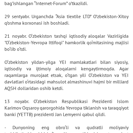
bag’ishlangan “Internet-Forum” o’tkazildi.
29 sentyabr. Urganchda “Asia tiextile LTD” O’zbekiston-Xitoy
q’oshma korxonasi ish boshladi.
21 noyabr. O‘zbekiston tashqi iqtisodiy aloqalar Vazirligida
"O‘zbekiston-Yevropa Ittifoqi" hamkorlik qo‘mitasining majlisi
bo‘lib o‘tdi.
O‘zbekiston yildan-yilga YEI mamlakatlari bilan siyosiy,
iqtisodiy va ijtimoiy aloqalarni kengaytirmoqda. Agar
raqamlarga murojaat etsak, o‘tgan yili O‘zbekiston va YEI
davlatlari o‘rtasidagi mahsulot almashinuvi hajmi bir milliard
AQSH dollaridan oshib ketdi.
13 noyabr. O‘zbekiston Respublikasi Prezidenti Islom
Karimov Oqsaroy qarorgohida Yevropa tiklanish va taraqqiyot
banki (YETTB) prezidenti Jan Lemyerni qabul qildi.
- Dunyoning eng obro‘li va qudratli moliyaviy