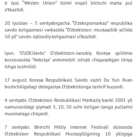
6 iyul. “Westen Union” tizimi orqali birinchi marta pul
o’tkazildi.
20 iyuldan – 5 sentyabrgacha. “O’zekspomarkaz” respublika
savdo ko’rgazmasi varkazida “O’zbekiston: mustaqillik yo’lida
10 yil” savdo-iqtisodiy ko’rgazmasi o’tkazildi.
Iyun. "O‘zDEUavto" O‘zbekiston-Janubiy Koreya qo‘shma
korxonasida "Neksiya" avtomobili ishlab chiqaradigan liniya
ishga tushirildi.
17 avgust. Koreya Respublikasi Savdo vaziri Du Yun Xvan
boshchiligidagi delegasiya O’zbekistonga tashrif buyurdi.
4 sentyabr. O’zbekiston Resbublikasi Markaziy banki 2001 yil
namunasidagi qiymati 5, 10, 50 so’m bo’lgan tanga pullarini
muomalaga chiqardi.
7 sentyabr. Birinchi Milliy Internet Festivali doirasida
O’zbekiston Respublikasi Mustaqilligining 10 yilligiga