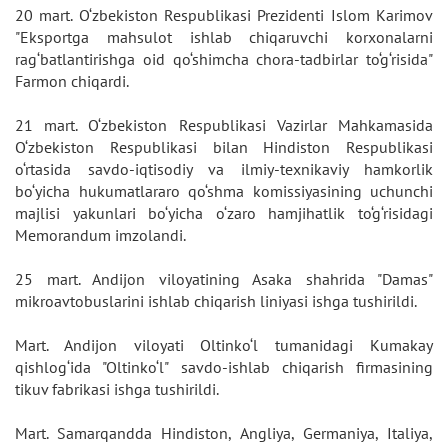
20 mart. O‘zbekiston Respublikasi Prezidenti Islom Karimov
"Eksportga mahsulot ishlab chiqaruvchi korxonalarni
rag‘batlantirishga oid qo‘shimcha chora-tadbirlar to‘g‘risida"
Farmon chiqardi.
21 mart. O‘zbekiston Respublikasi Vazirlar Mahkamasida
O‘zbekiston Respublikasi bilan Hindiston Respublikasi
o‘rtasida savdo-iqtisodiy va ilmiy-texnikaviy hamkorlik
bo‘yicha hukumatlararo qo‘shma komissiyasining uchunchi
majlisi yakunlari bo‘yicha o‘zaro hamjihatlik to‘g‘risidagi
Memorandum imzolandi.
25 mart. Andijon viloyatining Asaka shahrida "Damas"
mikroavtobuslarini ishlab chiqarish liniyasi ishga tushirildi.
Mart. Andijon viloyati Oltinko‘l tumanidagi Kumakay
qishlog‘ida "Oltinko‘l" savdo-ishlab chiqarish firmasining
tikuv fabrikasi ishga tushirildi.
Mart. Samarqandda Hindiston, Angliya, Germaniya, Italiya,