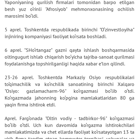
Yaponiyaning qurilish firmalari tomonidan barpo etilgan
besh yuz o‘rinli "Afrosiyob" mehmonxonasining ochilish
marosimi bo‘ldi.
5 aprel. Toshkentda respublikada birinchi "O‘zinvestloyiha"
injiniring kompaniyasi faoliyat ko‘rsata boshladi.
6 aprel. "SHo‘rtangaz" gazni qayta ishlash boshqarmasida
oltingugurt ishlab chiqarish bo‘yicha tajriba-sanoat qurilmasi
foydalanishga topshirilganligi haqida xabar e’lon qilindi.
23-26 aprel. Toshkentda Markaziy Osiyo respublikalari
to‘qimachilik va ko‘nchilik sanoatining birinchi Xalqaro
"Osiyo: gazlamacharm-96" ko‘rgazmasi bo‘lib o‘tdi.
Ko‘rgazmada jahonning ko‘pgina mamlakatlaridan 80 ga
yaqin firma ishtirok etdi.
Aprel. Farg‘onada "Oltin vodiy - tadbirkor-96" ko‘rgazmasi
bo‘lib o‘tdi. Uch kun davomida ko‘rgazma ishtirokchilari
mamlakatimizda va chet ellarda faoliyat ko‘rsatayotgan 13 ta
yirik firma taqdim etgan kompyuter texnikasi, uskunalar va