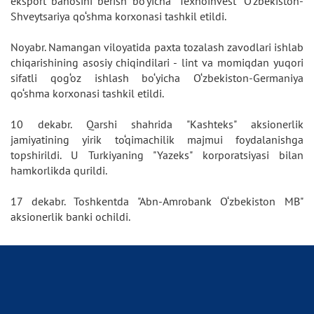
eksport bahosini berish bo‘yicha "Texnoinvest" O‘zbekiston-
Shveytsariya qo‘shma korxonasi tashkil etildi.
Noyabr. Namangan viloyatida paxta tozalash zavodlari ishlab
chiqarishining asosiy chiqindilari - lint va momiqdan yuqori
sifatli qog‘oz ishlash bo‘yicha O‘zbekiston-Germaniya
qo‘shma korxonasi tashkil etildi.
10 dekabr. Qarshi shahrida "Kashteks" aksionerlik
jamiyatining yirik to‘qimachilik majmui foydalanishga
topshirildi. U Turkiyaning "Yazeks" korporatsiyasi bilan
hamkorlikda qurildi.
17 dekabr. Toshkentda "Abn-Amrobank O‘zbekiston MB"
aksionerlik banki ochildi.