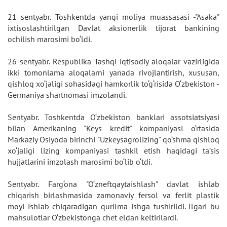
21 sentyabr. Toshkentda yangi moliya muassasasi -"Asaka"
ixtisoslashtirilgan Davlat aksionerlik tijorat bankining
ochilish marosimi bo‘ldi.
26 sentyabr. Respublika Tashqi iqtisodiy aloqalar vazirligida
ikki tomonlama aloqalarni yanada rivojlantirish, xususan,
qishloq xo‘jaligi sohasidagi hamkorlik to‘g‘risida O‘zbekiston -
Germaniya shartnomasi imzolandi.
Sentyabr. Toshkentda O‘zbekiston banklari assotsiatsiyasi
bilan Amerikaning "Keys kredit" kompaniyasi o‘rtasida
Markaziy Osiyoda birinchi "Uzkeysagrolizing" qo‘shma qishloq
xo‘jaligi lizing kompaniyasi tashkil etish haqidagi ta’sis
hujjatlarini imzolash marosimi bo‘lib o‘tdi.
Sentyabr. Farg‘ona "O‘zneftqaytaishlash" davlat ishlab
chiqarish birlashmasida zamonaviy fersol va ferlit plastik
moyi ishlab chiqaradigan qurilma ishga tushirildi. Ilgari bu
mahsulotlar O‘zbekistonga chet eldan keltirilardi.