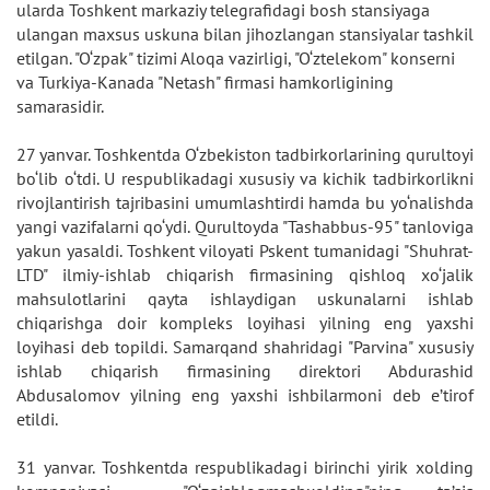
ularda Toshkent markaziy telegrafidagi bosh stansiyaga
ulangan maxsus uskuna bilan jihozlangan stansiyalar tashkil
etilgan. "O‘zpak" tizimi Aloqa vazirligi, "O‘ztelekom" konserni
va Turkiya-Kanada "Netash" firmasi hamkorligining
samarasidir.
27 yanvar. Toshkentda O‘zbekiston tadbirkorlarining qurultoyi
bo‘lib o‘tdi. U respublikadagi xususiy va kichik tadbirkorlikni
rivojlantirish tajribasini umumlashtirdi hamda bu yo‘nalishda
yangi vazifalarni qo‘ydi. Qurultoyda "Tashabbus-95" tanloviga
yakun yasaldi. Toshkent viloyati Pskent tumanidagi "Shuhrat-
LTD" ilmiy-ishlab chiqarish firmasining qishloq xo‘jalik
mahsulotlarini qayta ishlaydigan uskunalarni ishlab
chiqarishga doir kompleks loyihasi yilning eng yaxshi
loyihasi deb topildi. Samarqand shahridagi "Parvina" xususiy
ishlab chiqarish firmasining direktori Abdurashid
Abdusalomov yilning eng yaxshi ishbilarmoni deb e’tirof
etildi.
31 yanvar. Toshkentda respublikadagi birinchi yirik xolding