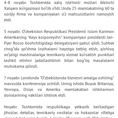
4-8 noyabr. Toshkentda xalq iste’moli mollari ikkinchi
Xalqaro ko‘rgazmasi bo‘lib o‘tdi. Unda 25 mamlakatning 60 ta
xorijiy firma va kompaniyalari o‘z mahsulotlarini namoyish
etdi.
5 noyabr. O‘zbekiston Respublikasi Prezidenti Islom Karimov
Amerikaning "Keys korporeyshn" kompaniyasi prezidenti Jan-
Pyer Rosso boshchiligidagi delegatsiyani qabul qildi. Suhbat
chog‘ida qo‘shma loyihalarni hayotga tatbiq etish, qishloq
xo‘jaligi mashinalariga texnikaviy xizmat ko‘rsatish punktlari
tashkil etishni jadallashtirish bilan bog‘liq masalalarni
muhokama qilindi.
7 noyabr. Londonda "O‘zbekistonda biznesni amalga oshiring"
mavzuida konferensiya ochildi. Uning ishida Buyuk Britaniya,
Yevropa, Osiyo va Amerika mamlakatlari ishbilarmon
doiralarining vakillari ishtirok etdi.
Noyabr. Toshkentda respublikaga yetkazib beriladigan
jihozlar, detallar, texnikaviy vositalar va hokazolar sifatiga