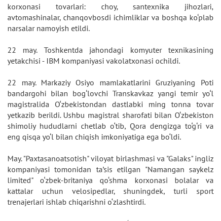
korxonasi tovarlari: choy, santexnika jihozlari,
avtomashinalar, chanqovbosdi ichimliklar va boshqa ko‘plab
narsalar namoyish etildi.
22 may. Toshkentda jahondagi komyuter texnikasining
yetakchisi - IBM kompaniyasi vakolatxonasi ochildi.
22 may. Markaziy Osiyo mamlakatlarini Gruziyaning Poti
bandargohi bilan bog‘lovchi Transkavkaz yangi temir yo‘l
magistralida O‘zbekistondan dastlabki ming tonna tovar
yetkazib berildi. Ushbu magistral sharofati bilan O‘zbekiston
shimoliy hududlarni chetlab o‘tib, Qora dengizga to‘g‘ri va
eng qisqa yo‘l bilan chiqish imkoniyatiga ega bo‘ldi.
May. "Paxtasanoatsotish" viloyat birlashmasi va "Galaks" ingliz
kompaniyasi tomonidan ta’sis etilgan "Namangan saykelz
limited" o‘zbek-britaniya qo‘shma korxonasi bolalar va
kattalar uchun velosipedlar, shuningdek, turli sport
trenajerlari ishlab chiqarishni o‘zlashtirdi.