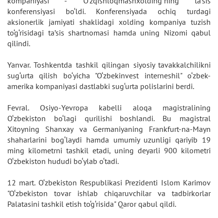
kompaniyasi - "O‘zqishloqmashxolding"ning ta’sis
konferensiyasi bo‘ldi. Konferensiyada ochiq turdagi
aksionerlik jamiyati shaklidagi xolding kompaniya tuzish
to‘g‘risidagi ta’sis shartnomasi hamda uning Nizomi qabul
qilindi.
Yanvar. Toshkentda tashkil qilingan siyosiy tavakkalchilikni
sug‘urta qilish bo‘yicha "O‘zbekinvest interneshil" o‘zbek-
amerika kompaniyasi dastlabki sug‘urta polislarini berdi.
Fevral. Osiyo-Yevropa kabelli aloqa magistralining
O‘zbekiston bo‘lagi qurilishi boshlandi. Bu magistral
Xitoyning Shanxay va Germaniyaning Frankfurt-na-Mayn
shaharlarini bog‘laydi hamda umumiy uzunligi qariyib 19
ming kilometrni tashkil etadi, uning deyarli 900 kilometri
O‘zbekiston hududi bo‘ylab o‘tadi.
12 mart. O‘zbekiston Respublikasi Prezidenti Islom Karimov
"O‘zbekiston tovar ishlab chiqaruvchilar va tadbirkorlar
Palatasini tashkil etish to‘g‘risida" Qaror qabul qildi.