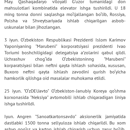
May. Qashaqadaryo viloyati G‘uzor tumanidagi don
mahsulotlari kombinatida elevator ishga tushirildi. U 18
ming tonna donni saqlashga mo‘ljallangan bo‘lib, Rossiya,
Polsha va Shveytsariyada ishlab chiqarilgan asbob-
uskunalar bilan jihozlangan.
3 iyun. O‘zbekiston Respublikasi Prezidenti Islom Karimov
Yaponiyaning "Marubeni" korporatsiyasi prezidenti Ivao
Toriumi boshchiligidagi delegatsiya a’zolarini qabul qildi.
Uchrashuv chog‘ida O‘zbekistoninng "Marubeni"
korparatsiyasi bilan neftni qayta ishlash sohasida, xususan,
Buxoro neftni qayta ishlash zavodini qurish bo‘yicha
hamkorlik qilishga oid masalalar muhokama etildi.
25 iyun. "O‘zDEUavto" O‘zbekiston-Janubiy Koreya qo‘shma
korxonasida "Neksiya" avtomobili ishlab chiqaradigan liniya
ishga tushirildi.
Iyun. Angren "Sanoatkartonsavdo" aksionerlik jamiyatida
dastlabki 1500 tonna sellyuloza ishlab chiqarildi. Bu xom
ashyo qog‘oz va karton ishlab chiqarish uchun zarur bo‘lib,