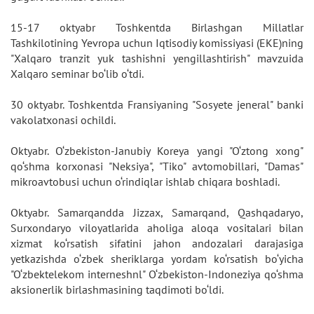
15-17 oktyabr Toshkentda Birlashgan Millatlar
Tashkilotining Yevropa uchun Iqtisodiy komissiyasi (EKE)ning
"Xalqaro tranzit yuk tashishni yengillashtirish" mavzuida
Xalqaro seminar bo‘lib o‘tdi.
30 oktyabr. Toshkentda Fransiyaning "Sosyete jeneral" banki
vakolatxonasi ochildi.
Oktyabr. O‘zbekiston-Janubiy Koreya yangi "O‘ztong xong"
qo‘shma korxonasi "Neksiya", "Tiko" avtomobillari, "Damas"
mikroavtobusi uchun o‘rindiqlar ishlab chiqara boshladi.
Oktyabr. Samarqandda Jizzax, Samarqand, Qashqadaryo,
Surxondaryo viloyatlarida aholiga aloqa vositalari bilan
xizmat ko‘rsatish sifatini jahon andozalari darajasiga
yetkazishda o‘zbek sheriklarga yordam ko‘rsatish bo‘yicha
"O‘zbektelekom interneshnl" O‘zbekiston-Indoneziya qo‘shma
aksionerlik birlashmasining taqdimoti bo‘ldi.