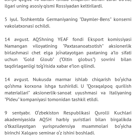
ilgari uning asosiy qismi Rossiyadan keltirilardi.
5 iyul. Toshkentda Germaniyaning "Daymler-Bens" konserni
vakolatxonasi ochildi.
14 avgust. AQShning YEAF fondi Eksport komissiyasi
Namangan viloyatining "Paxtasanoatsotish" aksionerlik
birlashmasi chet elga jo‘natayotgan paxtaning a’lo sifati
uchun "Gold Gloub" ("Oltin globus") sovrini bilan
taqdirlaganligi to‘g‘risida xabar e’lon qilindi.
14 avgust. Nukusda marmar ishlab chiqarish bo‘yicha
qo‘shma korxona ishga tushirildi. U "Qoraqalpoq qurilish
materiallari" aksionerlik-sanoat uyushmasi va Italiyaning
"Pideu" kompaniyasi tomonidan tashkil etildi.
9 sentyabr. O‘zbekiston Respublikasi Qurolli Kuchlari
akademiyasida AQSH harbiy yuristlari bilan birgalikda
o‘tkazilayotgan yurisprudensiya muammolari bo‘yicha
birinchi Xalqaro seminar o‘z ishini boshladi.