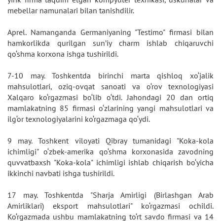
mebellar namunalari bilan tanishdilir.
Aprel. Namanganda Germaniyaning "Testimo" firmasi bilan
hamkorlikda qurilgan sun’iy charm ishlab chiqaruvchi
qo‘shma korxona ishga tushirildi.
7-10 may. Toshkentda birinchi marta qishloq xo‘jalik
mahsulotlari, oziq-ovqat sanoati va o‘rov texnologiyasi
Xalqaro ko‘rgazmasi bo‘lib o‘tdi. Jahondagi 20 dan ortiq
mamlakatning 85 firmasi o‘zlarining yangi mahsulotlari va
ilg‘or texnologiyalarini ko‘rgazmaga qo‘ydi.
9 may. Toshkent viloyati Qibray tumanidagi "Koka-kola
ichimligi" o‘zbek-amerika qo‘shma korxonasida zavodning
quvvatbaxsh "Koka-kola" ichimligi ishlab chiqarish bo‘yicha
ikkinchi navbati ishga tushirildi.
17 may. Toshkentda "Sharja Amirligi (Birlashgan Arab
Amirliklari) eksport mahsulotlari" ko‘rgazmasi ochildi.
Ko‘rgazmada ushbu mamlakatning to‘rt savdo firmasi va 14