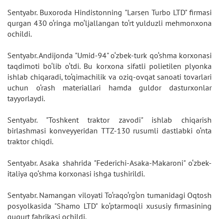
Sentyabr. Buxoroda Hindistonning "Larsen Turbo LTD" firmasi
qurgan 430 o‘ringa mo‘ljallangan to‘rt yulduzli mehmonxona
ochildi.
Sentyabr. Andijonda "Umid-94" o‘zbek-turk qo‘shma korxonasi
taqdimoti bo‘lib o‘tdi. Bu korxona sifatli polietilen plyonka
ishlab chiqaradi, to‘qimachilik va oziq-ovqat sanoati tovarlari
uchun o‘rash materiallari hamda guldor dasturxonlar
tayyorlaydi.
Sentyabr. "Toshkent traktor zavodi" ishlab chiqarish
birlashmasi konveyyeridan TTZ-130 rusumli dastlabki o‘nta
traktor chiqdi.
Sentyabr. Asaka shahrida "Federichi-Asaka-Makaroni" o‘zbek-
italiya qo‘shma korxonasi ishga tushirildi.
Sentyabr. Namangan viloyati To‘raqo‘rg‘on tumanidagi Oqtosh
posyolkasida "Shamo LTD" ko‘ptarmoqli xususiy firmasining
gugurt fabrikasi ochildi.