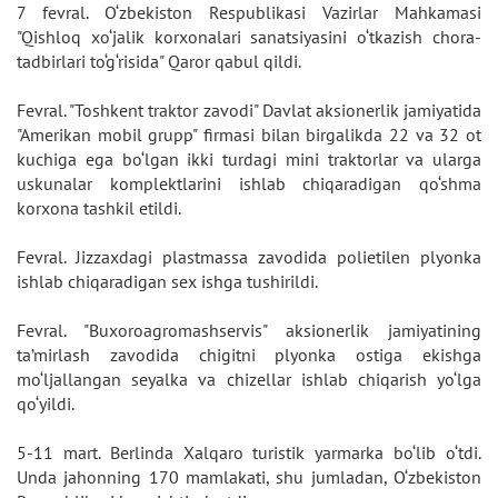
7 fevral. O‘zbekiston Respublikasi Vazirlar Mahkamasi
"Qishloq xo‘jalik korxonalari sanatsiyasini o‘tkazish chora-
tadbirlari to‘g‘risida" Qaror qabul qildi.
Fevral. "Toshkent traktor zavodi" Davlat aksionerlik jamiyatida
"Amerikan mobil grupp" firmasi bilan birgalikda 22 va 32 ot
kuchiga ega bo‘lgan ikki turdagi mini traktorlar va ularga
uskunalar komplektlarini ishlab chiqaradigan qo‘shma
korxona tashkil etildi.
Fevral. Jizzaxdagi plastmassa zavodida polietilen plyonka
ishlab chiqaradigan sex ishga tushirildi.
Fevral. "Buxoroagromashservis" aksionerlik jamiyatining
ta’mirlash zavodida chigitni plyonka ostiga ekishga
mo‘ljallangan seyalka va chizellar ishlab chiqarish yo‘lga
qo‘yildi.
5-11 mart. Berlinda Xalqaro turistik yarmarka bo‘lib o‘tdi.
Unda jahonning 170 mamlakati, shu jumladan, O‘zbekiston