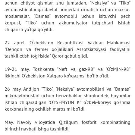
uchun ehtiyot qismlar, shu jumladan, "Neksiya" va "Tiko"
avtomashinalariga davlat nomerlari o‘rnatish uchun maxsus
moslamalar, "Damas" avtomobili uchun isituvchi pech
korpusi, "Tiko" uchun akkumulyator tutqichlari ishlab
chiqarish yo‘lga qo‘yildi.
22 aprel. O‘zbekiston Respublikasi Vazirlar Mahkamasi
"Dehqon va fermer xo‘jaliklari Assotsiatsiyasi faoliyatini
tashkil etish to‘g‘risida" Qaror qabul qildi.
19-21 may. Toshkenta "Neft va gaz-98" va "O‘zMIN-98"
ikkinchi O‘zbekiston Xalqaro ko‘rgazmsi bo‘lib o‘tdi.
26 may. Andijon "Tiko", "Neksiya" avtomobillari va "Damas"
mikroavtobuslari uchun benzobaklar, shuningdek, buyumlar
ishlab chiqaradigan "O‘zSEMYUN K" o‘zbek-koreys qo‘shma
korxonasining ochilish marosimi bo‘ldi.
May. Navoiy viloyatida Qizilqum fosforit kombinatining
birinchi navbati ishga tushirildi.