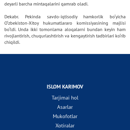
deyarli barcha mintaqalarini qamrab oladi.
Dekabr. Pekinda savdo-iqtisodiy hamkorlik bo‘yicha
O‘zbekiston-Xitoy hukumatlararo komissiyasining majlisi
bo‘ldi. Unda ikki tomonlama aloqalarni bundan keyin ham
rivojlantirish, chuqurlashtirish va kengaytirish tadbirlari ko‘rib
chiqildi.
ISLOM KARIMOV
Tarjimai hol
Asarlar
Mukofotlar
Xotiralar