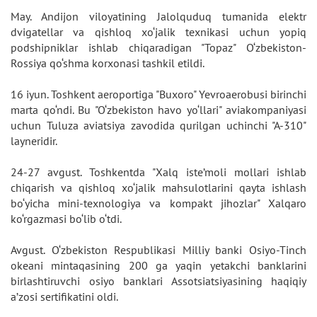
May. Andijon viloyatining Jalolquduq tumanida elektr
dvigatellar va qishloq xo‘jalik texnikasi uchun yopiq
podshipniklar ishlab chiqaradigan "Topaz" O‘zbekiston-
Rossiya qo‘shma korxonasi tashkil etildi.
16 iyun. Toshkent aeroportiga "Buxoro" Yevroaerobusi birinchi
marta qo‘ndi. Bu "O‘zbekiston havo yo‘llari" aviakompaniyasi
uchun Tuluza aviatsiya zavodida qurilgan uchinchi "A-310"
layneridir.
24-27 avgust. Toshkentda "Xalq iste’moli mollari ishlab
chiqarish va qishloq xo‘jalik mahsulotlarini qayta ishlash
bo‘yicha mini-texnologiya va kompakt jihozlar" Xalqaro
ko‘rgazmasi bo‘lib o‘tdi.
Avgust. O‘zbekiston Respublikasi Milliy banki Osiyo-Tinch
okeani mintaqasining 200 ga yaqin yetakchi banklarini
birlashtiruvchi osiyo banklari Assotsiatsiyasining haqiqiy
a’zosi sertifikatini oldi.