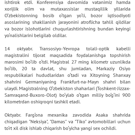
ishtirok etdi. Konferensiya davomida vatanimiz hamda
xorijlik olim va mutaxassislar mustaqillik yillarida
O‘zbekistonning bosib o‘tgan yo‘li, bozor iqtisodiyoti
asoslarining shakllanish jarayonini atroflicha tahlil qildilar
va bozor islohotlarini chuqurlashtirishning bundan keyingi
yo‘nalishlarini belgilab oldilar.
14 oktyabr. Transosiyo-Yevropa tolali-optik kabelli
magistralini tijorat maqsadida foydalanishga topshirish
marosimi bo‘lib o‘tdi. Magistral 27 ming kilometr uzunlikda
bo‘lib, 20 ta davlat, shu jumladan, Markaziy Osiyo
respublikalari hududlaridan o‘tadi va Xitoyning Shanxay
shahrini Germaniyaning Frankfurt-na-Mayn shahri bilan
ulaydi. Magistralning O‘zbekiston shaharlari (Toshkent-Jizzax-
Samraqand-Buxoro-Olot) bo‘ylab o‘tgan milliy bo‘g‘ini 900
kilometrdan oshiqroqni tashkil etadi.
Oktyabr. Farg‘ona mexanika zavodida Asaka shahrida
chiqadigan "Neksiya", "Damas" va "Tiko" avtomobillari uchun
to‘rt xil disk ishlab chiqarish bo‘yicha yangi sex ochildi.