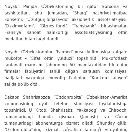
Noyabr. Parijda O‘zbekistonning bir qator korxona va
tashkilotlari, shu jumladan, "Sharq" nashriyot-matbaa
konserni, "O‘zulgurjibirjasavdo" aksionerlik assotsiatsiyasi,
"O‘zkimyofarm", "Biznes-fond", "Transbank" birlashmalari
Fransiya sanoat hamkorligi assotsiatsiyasining oltin
medallari bilan taqdirlandi.
Noyabr. O‘zbekistonning "Farmed" xususiy firmasiga xalqaro
mukofot - "Sifat oltin yulduzi" topshirildi. Mukofotlash
tantanali marosimi jahonning 60 mamlakatidan bir qator
firmalar faoliyatini tahlil qilgan saralash komissiyasi
natijalari yakuniga muvofiq Parijning "Konkord-Lafayen"
zalida bo‘lib o‘tdi.
Dekabr. Shahrisabzda "O‘zdonrobita" O‘zbekiston-Amerika
korxonasining uyali telefon stansiyasi foydalanishga
topshirildi. U Kitob, Shahrisabz, Yakkabog‘ va Chiroqchi
tumanlaridagi hamda qisman Qamashi va G‘uzor
tumanlaridagi abonentlarga xizmat qiladi. Shunday qilib,
"O‘zdonrobita"ning xizmat ko‘rsatish tarmog‘i viloyatning