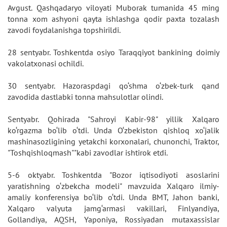
Avgust. Qashqadaryo viloyati Muborak tumanida 45 ming
tonna xom ashyoni qayta ishlashga qodir paxta tozalash
zavodi foydalanishga topshirildi.
28 sentyabr. Toshkentda osiyo Taraqqiyot bankining doimiy
vakolatxonasi ochildi.
30 sentyabr. Hazoraspdagi qo‘shma o‘zbek-turk qand
zavodida dastlabki tonna mahsulotlar olindi.
Sentyabr. Qohirada "Sahroyi Kabir-98" yillik Xalqaro
ko‘rgazma bo‘lib o‘tdi. Unda O‘zbekiston qishloq xo‘jalik
mashinasozligining yetakchi korxonalari, chunonchi, Traktor,
"Toshqishloqmash""kabi zavodlar ishtirok etdi.
5-6 oktyabr. Toshkentda "Bozor iqtisodiyoti asoslarini
yaratishning o‘zbekcha modeli" mavzuida Xalqaro ilmiy-
amaliy konferensiya bo‘lib o‘tdi. Unda BMT, Jahon banki,
Xalqaro valyuta jamg‘armasi vakillari, Finlyandiya,
Gollandiya, AQSH, Yaponiya, Rossiyadan mutaxassislar