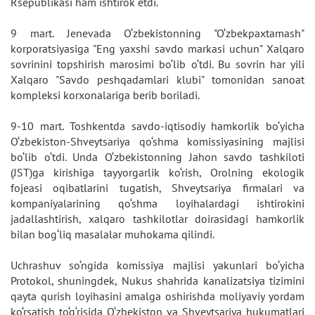
Rsepublikasi ham ishtirok etdi.
9 mart. Jenevada O‘zbekistonning "O‘zbekpaxtamash"
korporatsiyasiga "Eng yaxshi savdo markasi uchun" Xalqaro
sovrinini topshirish marosimi bo‘lib o‘tdi. Bu sovrin har yili
Xalqaro "Savdo peshqadamlari klubi" tomonidan sanoat
kompleksi korxonalariga berib boriladi.
9-10 mart. Toshkentda savdo-iqtisodiy hamkorlik bo‘yicha
O‘zbekiston-Shveytsariya qo‘shma komissiyasining majlisi
bo‘lib o‘tdi. Unda O‘zbekistonning Jahon savdo tashkiloti
(JST)ga kirishiga tayyorgarlik ko‘rish, Orolning ekologik
fojeasi oqibatlarini tugatish, Shveytsariya firmalari va
kompaniyalarining qo‘shma loyihalardagi ishtirokini
jadallashtirish, xalqaro tashkilotlar doirasidagi hamkorlik
bilan bog‘liq masalalar muhokama qilindi.
Uchrashuv so‘ngida komissiya majlisi yakunlari bo‘yicha
Protokol, shuningdek, Nukus shahrida kanalizatsiya tizimini
qayta qurish loyihasini amalga oshirishda moliyaviy yordam
ko‘rsatish to‘g‘risida O‘zbekiston va Shveytsariya hukumatlari