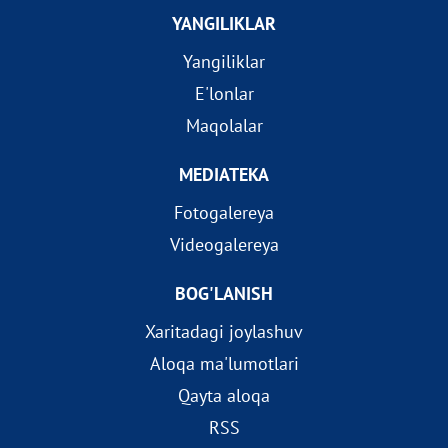
YANGILIKLAR
Yangiliklar
E'lonlar
Maqolalar
MEDIATEKA
Fotogalereya
Videogalereya
BOG'LANISH
Xaritadagi joylashuv
Aloqa ma'lumotlari
Qayta aloqa
RSS