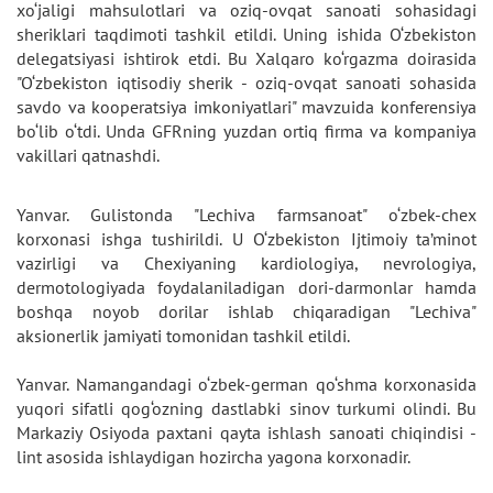
xo‘jaligi mahsulotlari va oziq-ovqat sanoati sohasidagi
sheriklari taqdimoti tashkil etildi. Uning ishida O‘zbekiston
delegatsiyasi ishtirok etdi. Bu Xalqaro ko‘rgazma doirasida
"O‘zbekiston iqtisodiy sherik - oziq-ovqat sanoati sohasida
savdo va kooperatsiya imkoniyatlari" mavzuida konferensiya
bo‘lib o‘tdi. Unda GFRning yuzdan ortiq firma va kompaniya
vakillari qatnashdi.
Yanvar. Gulistonda "Lechiva farmsanoat" o‘zbek-chex
korxonasi ishga tushirildi. U O‘zbekiston Ijtimoiy ta’minot
vazirligi va Chexiyaning kardiologiya, nevrologiya,
dermotologiyada foydalaniladigan dori-darmonlar hamda
boshqa noyob dorilar ishlab chiqaradigan "Lechiva"
aksionerlik jamiyati tomonidan tashkil etildi.
Yanvar. Namangandagi o‘zbek-german qo‘shma korxonasida
yuqori sifatli qog‘ozning dastlabki sinov turkumi olindi. Bu
Markaziy Osiyoda paxtani qayta ishlash sanoati chiqindisi -
lint asosida ishlaydigan hozircha yagona korxonadir.