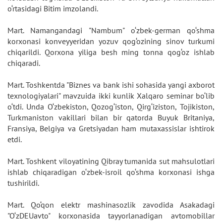
o‘rtasidagi Bitim imzolandi.
Mart. Namangandagi "Nambum" o‘zbek-german qo‘shma
korxonasi konveyyeridan yozuv qog‘ozining sinov turkumi
chiqarildi. Qorxona yiliga besh ming tonna qog‘oz ishlab
chiqaradi.
Mart. Toshkentda "Biznes va bank ishi sohasida yangi axborot
texnologiyalari" mavzuida ikki kunlik Xalqaro seminar bo‘lib
o‘tdi. Unda O‘zbekiston, Qozog‘iston, Qirg‘iziston, Tojikiston,
Turkmaniston vakillari bilan bir qatorda Buyuk Britaniya,
Fransiya, Belgiya va Gretsiyadan ham mutaxassislar ishtirok
etdi.
Mart. Toshkent viloyatining Qibray tumanida sut mahsulotlari
ishlab chiqaradigan o‘zbek-isroil qo‘shma korxonasi ishga
tushirildi.
Mart. Qo‘qon elektr mashinasozlik zavodida Asakadagi
"O‘zDEUavto" korxonasida tayyorlanadigan avtomobillar