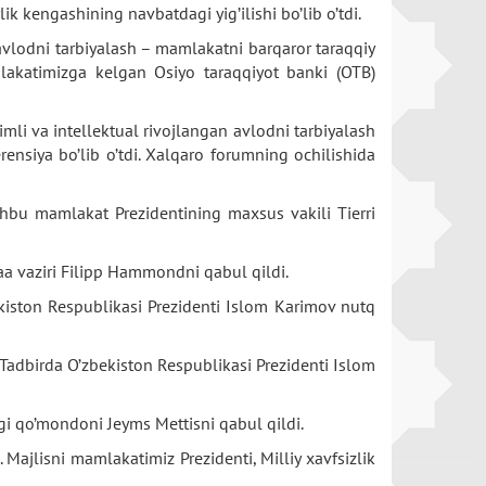
k kengashining navbatdagi yig’ilishi bo’lib o’tdi.
avlodni tarbiyalash – mamlakatni barqaror taraqqiy
lakatimizga kelgan Osiyo taraqqiyot banki (OTB)
mli va intellektual rivojlangan avlodni tarbiyalash
ensiya bo’lib o’tdi. Xalqaro forumning ochilishida
shbu mamlakat Prezidentining maxsus vakili Tierri
a vaziri Filipp Hammondni qabul qildi.
ekiston Respublikasi Prezidenti Islom Karimov nutq
 Tadbirda O’zbekiston Respublikasi Prezidenti Islom
i qo’mondoni Jeyms Mettisni qabul qildi.
 Majlisni mamlakatimiz Prezidenti, Milliy xavfsizlik