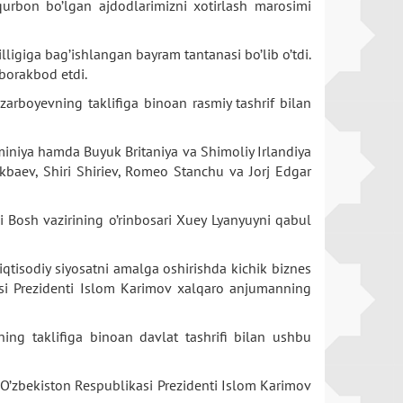
 qurbon bo’lgan ajdodlarimizni xotirlash marosimi
ligiga bag’ishlangan bayram tantanasi bo’lib o’tdi.
borakbod etdi.
arboyevning taklifiga binoan rasmiy tashrif bilan
miniya hamda Buyuk Britaniya va Shimoliy Irlandiya
baev, Shiri Shiriev, Romeo Stanchu va Jorj Edgar
 Bosh vazirining o’rinbosari Xuey Lyanyuyni qabul
qtisodiy siyosatni amalga oshirishda kichik biznes
kasi Prezidenti Islom Karimov xalqaro anjumanning
ing taklifiga binoan davlat tashrifi bilan ushbu
O’zbekiston Respublikasi Prezidenti Islom Karimov