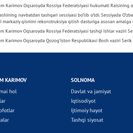
om Karimov Oqsaroyda Rossiya Federatsiyasi hukumati Raisining o’r
ashining navbatdan tashqari sessiyasi bo’lib o’tdi. Sessiyada O’z
ri markaziy qismini rekonstruksiya qilish dasturiga asosan amalga 
om Karimov Oqsaroyda Rossiya Federatsiyasi tashqi ishlar vaziri Se
lom Karimov Oqsaroyda Qozog’iston Respublikasi Bosh vaziri Serik 
OM KARIMOV
SOLNOMA
imai hol
Davlat va jamiyat
lar
Iqtisodiyot
fotlar
Ijtimoiy hayot
ralar
Tashqi siyosat