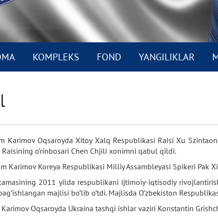
OMA
KOMPLEKS
FOND
YANGILIKLAR
M
l
lom Karimov Oqsaroyda Xitoy Xalq Respublikasi Raisi Xu Szintao
 Raisining o’rinbosari Chen Chjili xonimni qabul qildi.
om Karimov Koreya Respublikasi Milliy Assambleyasi Spikeri Pak Xi 
masining 2011 yilda respublikani ijtimoiy-iqtisodiy rivojlantiris
ag’ishlangan majlisi bo’lib o’tdi. Majlisda O’zbekiston Respublikas
 Karimov Oqsaroyda Ukraina tashqi ishlar vaziri Konstantin Grishc