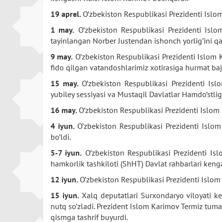
19 aprel.
O’zbekiston Respublikasi Prezidenti Islom
1 may.
O’zbekiston Respublikasi Prezidenti Islo
tayinlangan Norber Justendan ishonch yorlig’ini qa
9 may.
O’zbekiston Respublikasi Prezidenti Islom 
fido qilgan vatandoshlarimiz xotirasiga hurmat bajo
15 may.
O’zbekiston Respublikasi Prezidenti Isl
yubiley sessiyasi va Mustaqil Davlatlar Hamdo’stlig
16 may.
O’zbekiston Respublikasi Prezidenti Islom 
4 iyun.
O’zbekiston Respublikasi Prezidenti Islom
bo’ldi.
5-7 iyun.
O’zbekiston Respublikasi Prezidenti Isl
hamkorlik tashkiloti (ShHT) Davlat rahbarlari keng
12 iyun.
O’zbekiston Respublikasi Prezidenti Islom
15 iyun.
Xalq deputatlari Surxondaryo viloyati ke
nutq so’zladi. Prezident Islom Karimov Termiz tumani
qismga tashrif buyurdi.