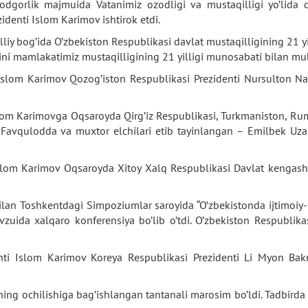
 yodgorlik majmuida Vatanimiz ozodligi va mustaqilligi yo’lida
identi Islom Karimov ishtirok etdi.
iy bog’ida O’zbekiston Respublikasi davlat mustaqilligining 21 yil
ini mamlakatimiz mustaqilligining 21 yilligi munosabati bilan mu
Islom Karimov Qozog’iston Respublikasi Prezidenti Nursulton Naz
slom Karimovga Oqsaroyda Qirg’iz Respublikasi, Turkmaniston, Ru
 Favqulodda va muxtor elchilari etib tayinlangan – Emilbek Uzak
Islom Karimov Oqsaroyda Xitoy Xalq Respublikasi Davlat kengashi
lan Toshkentdagi Simpoziumlar saroyida “O’zbekistonda ijtimoiy-i
avzuida xalqaro konferensiya bo’lib o’tdi. O’zbekiston Respubli
nti Islom Karimov Koreya Respublikasi Prezidenti Li Myon Bakn
ng ochilishiga bag’ishlangan tantanali marosim bo’ldi. Tadbirda 