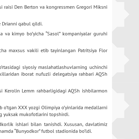
si raisi Den Berton va kongressmen Gregori Miksni
Drianni qabul qildi.
ka va kimyo bo’yicha “Sasol” kompaniyalar guruhi
ha maxsus vakili etib tayinlangan Patritsiya Flor
rtasidagi siyosiy maslahatlashuvlarning uchinchi
illaridan iborat nufuzli delegatsiya rahbari AQSh
isi Kerolin Lemm rahbarligidagi AQSh ishbilarmon
 o’tgan XXX yozgi Olimpiya o’yinlarida medallarni
ng yuksak mukofotlarini topshirdi.
rlik ishlari bilan tanishdi. Xususan, davlatimiz
hamda “Bunyodkor” futbol stadionida bo’ldi.