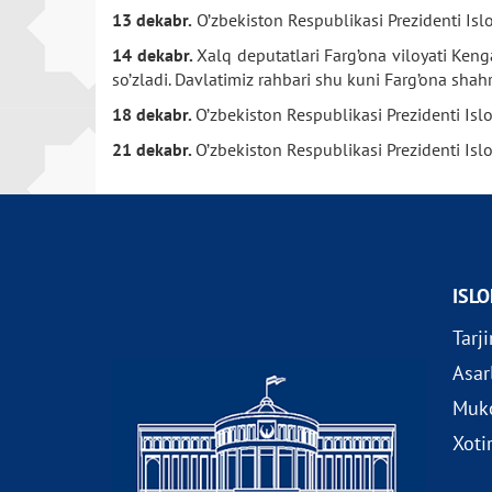
13 dekabr.
O’zbekiston Respublikasi Prezidenti Isl
14 dekabr.
Xalq deputatlari Farg’ona viloyati Keng
so’zladi. Davlatimiz rahbari shu kuni Farg’ona shah
18 dekabr.
O’zbekiston Respublikasi Prezidenti Isl
21 dekabr.
O’zbekiston Respublikasi Prezidenti Is
ISL
Tarj
Asar
Muko
Xoti