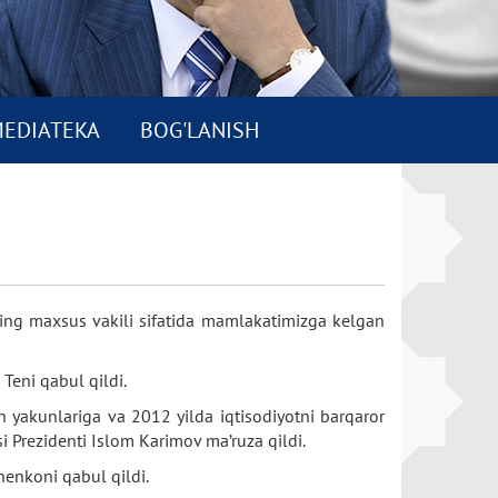
EDIATEKA
BOG'LANISH
ning maxsus vakili sifatida mamlakatimizga kelgan
Teni qabul qildi.
h yakunlariga va 2012 yilda iqtisodiyotni barqaror
i Prezidenti Islom Karimov ma’ruza qildi.
henkoni qabul qildi.