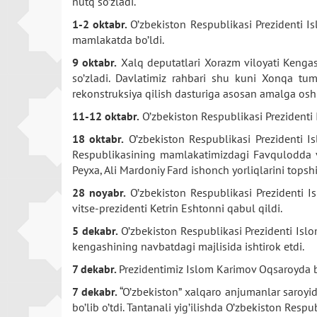
nutq so’zladi.
1-2 oktabr.
O’zbekiston Respublikasi Prezidenti 
mamlakatda bo’ldi.
9 oktabr.
Xalq deputatlari Xorazm viloyati Kengash
so’zladi. Davlatimiz rahbari shu kuni Xonqa tuma
rekonstruksiya qilish dasturiga asosan amalga oshi
11-12 oktabr.
O’zbekiston Respublikasi Prezidenti 
18 oktabr.
O’zbekiston Respublikasi Prezidenti I
Respublikasining mamlakatimizdagi Favqulodda v
Peyxa, Ali Mardoniy Fard ishonch yorliqlarini topshi
28 noyabr.
O’zbekiston Respublikasi Prezidenti Is
vitse-prezidenti Ketrin Eshtonni qabul qildi.
5 dekabr.
O’zbekiston Respublikasi Prezidenti Islo
kengashining navbatdagi majlisida ishtirok etdi.
7 dekabr.
Prezidentimiz Islom Karimov Oqsaroyda b
7 dekabr.
“O’zbekiston” xalqaro anjumanlar saroyida
bo’lib o’tdi. Tantanali yig’ilishda O’zbekiston Resp