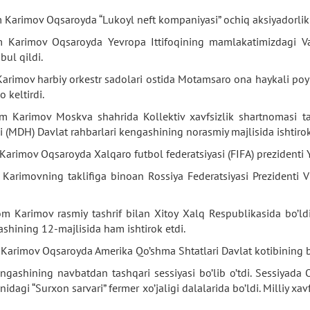
 Karimov Oqsaroyda “Lukoyl neft kompaniyasi” ochiq aksiyadorlik j
m Karimov Oqsaroyda Yevropa Ittifoqining mamlakatimizdagi Vako
bul qildi.
Karimov harbiy orkestr sadolari ostida Motamsaro ona haykali poy
 keltirdi.
om Karimov Moskva shahrida Kollektiv xavfsizlik shartnomasi ta
i (MDH) Davlat rahbarlari kengashining norasmiy majlisida ishtirok
Karimov Oqsaroyda Xalqaro futbol federatsiyasi (FIFA) prezidenti Y
 Karimovning taklifiga binoan Rossiya Federatsiyasi Prezidenti 
om Karimov rasmiy tashrif bilan Xitoy Xalq Respublikasida bo’ldi
ashining 12-majlisida ham ishtirok etdi.
 Karimov Oqsaroyda Amerika Qo’shma Shtatlari Davlat kotibining bir
ngashining navbatdan tashqari sessiyasi bo’lib o’tdi. Sessiyada
dagi “Surxon sarvari” fermer xo’jaligi dalalarida bo’ldi. Milliy xav