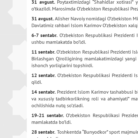
31 avgust.
Poytaxtimizdagi “Shahidlar xotirasi”
o’tkazildi. Marosimda O’zbekiston Respublikasi Prez
31 avgust.
Alisher Navoiy nomidagi O’zbekiston Mill
Davlatimiz rahbari Islom Karimov O’zbekiston xalq
6-7 sentabr.
O’zbekiston Respublikasi Prezidenti 
ushbu mamlakatda bo’ldi.
11 sentabr.
O’zbekiston Respublikasi Prezidenti I
Birlashgan Qirolligining mamlakatimizdagi yangi
ishonch yorliqlarini topshirdi.
12 sentabr.
O’zbekiston Respublikasi Prezidenti 
qildi.
14 sentabr.
Prezident Islom Karimov tashabbusi bi
va xususiy tadbirkorlikning roli va ahamiyati” m
ochilishida nutq so’zladi.
19-21 sentabr.
O’zbekiston Respublikasi Prezide
mamlakatda bo’ldi.
28 sentabr.
Toshkentda “Bunyodkor” sport majmuini