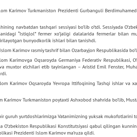
Islom Karimov Turkmaniston Prezidenti Gurbanguli Berdimuhamedo
ining navbatdan tashqari sessiyasi bo’lib o’tdi. Sessiyada O’zb
nidagi “Istiqlol” fermer xo’jaligi dalalarida fermerlar bilan 
rilayotgan bunyodkorlik ishlari bilan tanishdi.
Islom Karimov rasmiy tashrif bilan Ozarbayjon Respublikasida bo’l
slom Karimovga Oqsaroyda Germaniya Federativ Respublikasi, O’
a muxtor elchilari etib tayinlangan – Aristid Emil Fenster, M
rdi.
lom Karimov Oqsaroyda Yevropa Ittifoqining Tashqi ishlar va xavfs
m Karimov Turkmaniston poytaxti Ashxobod shahrida bo’lib, Musta
ir guruh yurtdoshlarimizga Vatanimizning yuksak mukofotlarini to
 O’zbekiston Respublikasi Konstitutsiyasi qabul qilingan kunning 
ublikasi Prezidenti Islom Karimov ma’ruza qildi.