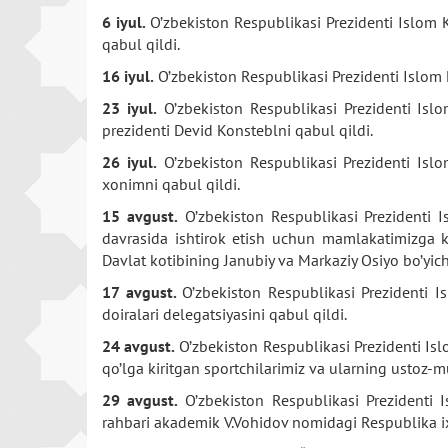
6 iyul.
O’zbekiston Respublikasi Prezidenti Islom 
qabul qildi.
16 iyul.
O’zbekiston Respublikasi Prezidenti Islom 
23 iyul.
O’zbekiston Respublikasi Prezidenti Isl
prezidenti Devid Konsteblni qabul qildi.
26 iyul.
O’zbekiston Respublikasi Prezidenti Islo
xonimni qabul qildi.
15 avgust.
O’zbekiston Respublikasi Prezidenti I
davrasida ishtirok etish uchun mamlakatimizga ke
Davlat kotibining Janubiy va Markaziy Osiyo bo’yic
17 avgust.
O’zbekiston Respublikasi Prezidenti 
doiralari delegatsiyasini qabul qildi.
24 avgust.
O’zbekiston Respublikasi Prezidenti Is
qo’lga kiritgan sportchilarimiz va ularning ustoz-m
29 avgust.
O’zbekiston Respublikasi Prezidenti I
rahbari akademik V.Vohidov nomidagi Respublika ix