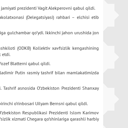
amiyati prezidenti Vagit Alekperovni qabul qildi.
latxonasi (Delegatsiyasi) rahbari – elchisi etib
iga gulchambar qo’ydi. Ikkinchi jahon urushida jon
shkiloti (ODKB) Kollektiv xavfsizlik kengashining
 etdi.
ozef Blatterni qabul qildi.
Vladimir Putin rasmiy tashrif bilan mamlakatimizda
. Tashrif asnosida O’zbekiston Prezidenti Shanxay
inchi o’rinbosari Uilyam Bernsni qabul qildi.
 O’zbekiston Respublikasi Prezidenti Islom Karimov
fsizlik xizmati Chegara qo’shinlariga qarashli harbiy