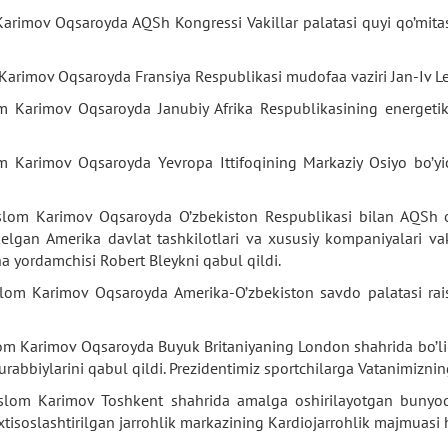
Karimov Oqsaroyda AQSh Kongressi Vakillar palatasi quyi qo’mita
Karimov Oqsaroyda Fransiya Respublikasi mudofaa vaziri Jan-Iv Le 
om Karimov Oqsaroyda Janubiy Afrika Respublikasining energeti
m Karimov Oqsaroyda Yevropa Ittifoqining Markaziy Osiyo bo’yic
slom Karimov Oqsaroyda O’zbekiston Respublikasi bilan AQSh o’
lgan Amerika davlat tashkilotlari va xususiy kompaniyalari vak
ha yordamchisi Robert Bleykni qabul qildi.
Islom Karimov Oqsaroyda Amerika-O’zbekiston savdo palatasi ra
lom Karimov Oqsaroyda Buyuk Britaniyaning London shahrida bo’lib
urabbiylarini qabul qildi. Prezidentimiz sportchilarga Vatanimizni
slom Karimov Toshkent shahrida amalga oshirilayotgan bunyodko
tisoslashtirilgan jarrohlik markazining Kardiojarrohlik majmuasi 