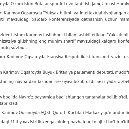
yda O’zbekiston Bolalar sportini rivojlantirish jamg’armasi Homiyli
om Karimov Oqsaroyda “Yuksak bilimli va intellektual rivojlangan 
arti” mavzuidagi xalqaro konferensiyada qatnashish uchun mam
dent Islom Karimov tashabbusi bilan tashkil etilgan “Yuksak bili
izatsiya qilishning eng muhim sharti” mavzuidagi xalqaro konfer
nutq so’zladi.
om Karimov Oqsaroyda Fransiya Respublikasi transport vaziri, u
om Karimov Oqsaroyda Buyuk Britaniya parlamenti deputati, mudofa
ining navbatdan tashqari sessiyasi bo’lib o’tdi. Sessiyada O’zb
y bog’ida Navro’z bayramiga bag’ishlangan tantanalar bo’lib o’tdi.
abrikladi.
m Karimov Oqsaroyda AQSh Qurolli Kuchlari Markaziy qo’mondonlig
agi Milliy xavfsizlik kengashining navbatdagi majlisi bo’lib o’tdi.