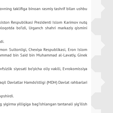
vning taklifiga binoan rasmiy tashrif bilan ushbu
ekiston Respublikasi Prezidenti Islom Karimov nutq
muloqotda bo’ldi, Urganch shahri markaziy qismini
di.
mon Sultonligi, Chexiya Respublikasi, Eron Islom
uhammad bin Said bin Muhammad al-Lavatiy, Ginek
izlik siyosati bo’yicha oliy vakili, Evrokomissiya
qil Davlatlar Hamdo’stligi (MDH) Davlat rahbarlari
pshirdi.
yigirma yilligiga bag’ishlangan tantanali yig’ilish