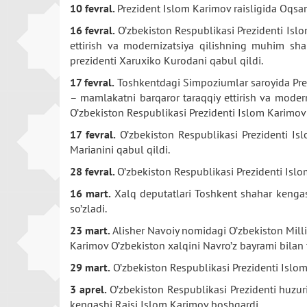
10 fevral.
Prezident Islom Karimov raisligida Oqsaro
16 fevral.
O’zbekiston Respublikasi Prezidenti Isl
ettirish va modernizatsiya qilishning muhim sh
prezidenti Xaruxiko Kurodani qabul qildi.
17 fevral.
Toshkentdagi Simpoziumlar saroyida Prezi
– mamlakatni barqaror taraqqiy ettirish va modern
O’zbekiston Respublikasi Prezidenti Islom Karimov 
17 fevral.
O’zbekiston Respublikasi Prezidenti Isl
Marianini qabul qildi.
28 fevral.
O’zbekiston Respublikasi Prezidenti Isl
16 mart.
Xalq deputatlari Toshkent shahar kengash
so’zladi.
23 mart.
Alisher Navoiy nomidagi O’zbekiston Milli
Karimov O’zbekiston xalqini Navro’z bayrami bilan t
29 mart.
O’zbekiston Respublikasi Prezidenti Islo
3 aprel.
O’zbekiston Respublikasi Prezidenti huzurid
kengashi Raisi Islom Karimov boshqardi.