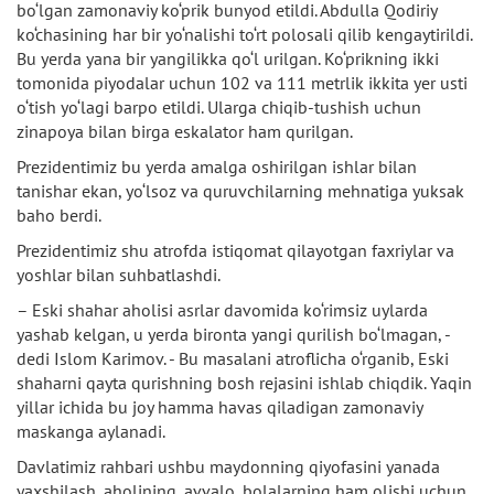
bo‘lgan zamonaviy ko‘prik bunyod etildi. Abdulla Qodiriy
ko‘chasining har bir yo‘nalishi to‘rt polosali qilib kengaytirildi.
Bu yerda yana bir yangilikka qo‘l urilgan. Ko‘prikning ikki
tomonida piyodalar uchun 102 va 111 metrlik ikkita yer usti
o‘tish yo‘lagi barpo etildi. Ularga chiqib-tushish uchun
zinapoya bilan birga eskalator ham qurilgan.
Prezidentimiz bu yerda amalga oshirilgan ishlar bilan
tanishar ekan, yo‘lsoz va quruvchilarning mehnatiga yuksak
baho berdi.
Prezidentimiz shu atrofda istiqomat qilayotgan faxriylar va
yoshlar bilan suhbatlashdi.
– Eski shahar aholisi asrlar davomida ko‘rimsiz uylarda
yashab kelgan, u yerda bironta yangi qurilish bo‘lmagan, -
dedi Islom Karimov. - Bu masalani atroflicha o‘rganib, Eski
shaharni qayta qurishning bosh rejasini ishlab chiqdik. Yaqin
yillar ichida bu joy hamma havas qiladigan zamonaviy
maskanga aylanadi.
Davlatimiz rahbari ushbu maydonning qiyofasini yanada
yaxshilash, aholining, avvalo, bolalarning ham olishi uchun