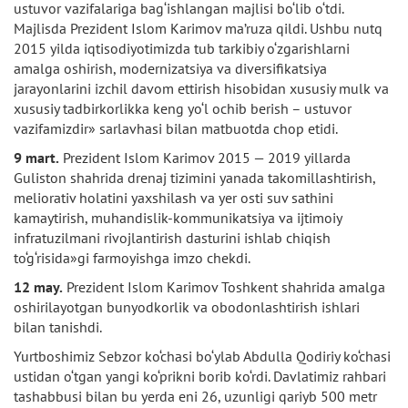
ustuvor vazifalariga bag‘ishlangan majlisi bo‘lib o‘tdi.
Majlisda Prezident Islom Karimov ma’ruza qildi. Ushbu nutq
2015 yilda iqtisodiyotimizda tub tarkibiy o‘zgarishlarni
amalga oshirish, modernizatsiya va diversifikatsiya
jarayonlarini izchil davom ettirish hisobidan xususiy mulk va
xususiy tadbirkorlikka keng yo‘l ochib berish – ustuvor
vazifamizdir» sarlavhasi bilan matbuotda chop etidi.
9 mart.
Prezident Islom Karimov 2015 — 2019 yillarda
Guliston shahrida drenaj tizimini yanada takomillashtirish,
meliorativ holatini yaxshilash va yer osti suv sathini
kamaytirish, muhandislik-kommunikatsiya va ijtimoiy
infratuzilmani rivojlantirish dasturini ishlab chiqish
to‘g‘risida»gi farmoyishga imzo chekdi.
12 may.
Prezident Islom Karimov Toshkent shahrida amalga
oshirilayotgan bunyodkorlik va obodonlashtirish ishlari
bilan tanishdi.
Yurtboshimiz Sebzor ko‘chasi bo‘ylab Abdulla Qodiriy ko‘chasi
ustidan o‘tgan yangi ko‘prikni borib ko‘rdi. Davlatimiz rahbari
tashabbusi bilan bu yerda eni 26, uzunligi qariyb 500 metr