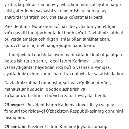
yo‘llar, ko‘priklar, zamonaviy uylar, kommunikatsiyalar barpo
etish, aholining yashashi va dam olishi uchun qulay
sharoitlar yaratish bo‘yicha zarur ko‘rsatmalar berdi.
Prezidentimiz Nurafshon ko‘chasi bo‘yicha bunyod etilgan
ko‘p qavatli turarjoy binolarini borib ko‘rdi. Davlatimiz rahbari
bu yerda amalga oshirilgan ishlar bilan tanishar ekan,
quruvchilarning mehnatiga yuqori baho berdi.
– Turarjoylarni qurishda inson manfaatlarini inobatga olgan
holda ish tutish zarur, - dedi Islom Karimov. - Unda
yashaydiganlar hayotidan rozi bo‘lib yashasin. Ayniqsa,
ayollarimiz uchun zarur sharoit va qulayliklar yaratish darkor.
Davlatimiz rahbari turarjoylar, yo‘l va ko‘priklar atrofini,
mahallalar hududini obodonlashtirish va
ko‘kalamzorlashtirish bo‘yicha zarur tavsiyalar berdi.
25 avgust.
Prezident Islom Karimov «Investitsiya va pay
fondlari to‘g‘risida»gi O‘zbekiston Respublikasining qonunini
tasdiqladi.
29 sentabr.
Prezident Islom Karimov joylarda amalga