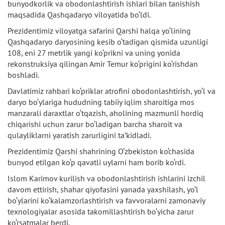
bunyodkorlik va obodonlashtirish ishlari bilan tanishish
maqsadida Qashqadaryo viloyatida bo‘ldi.
Prezidentimiz viloyatga safarini Qarshi halqa yo‘lining
Qashqadaryo daryosining kesib o‘tadigan qismida uzunligi
108, eni 27 metrlik yangi ko‘prikni va uning yonida
rekonstruksiya qilingan Amir Temur ko‘prigini ko‘rishdan
boshladi.
Davlatimiz rahbari ko‘priklar atrofini obodonlashtirish, yo‘l va
daryo bo‘ylariga hududning tabiiy iqlim sharoitiga mos
manzarali daraxtlar o‘tqazish, aholining mazmunli hordiq
chiqarishi uchun zarur bo‘ladigan barcha sharoit va
qulayliklarni yaratish zarurligini ta’kidladi.
Prezidentimiz Qarshi shahrining O‘zbekiston ko‘chasida
bunyod etilgan ko‘p qavatli uylarni ham borib ko‘rdi.
Islom Karimov kurilish va obodonlashtirish ishlarini izchil
davom ettirish, shahar qiyofasini yanada yaxshilash, yo‘l
bo‘ylarini ko‘kalamzorlashtirish va favvoralarni zamonaviy
texnologiyalar asosida takomillashtirish bo‘yicha zarur
ko‘rsatmalar berdi.