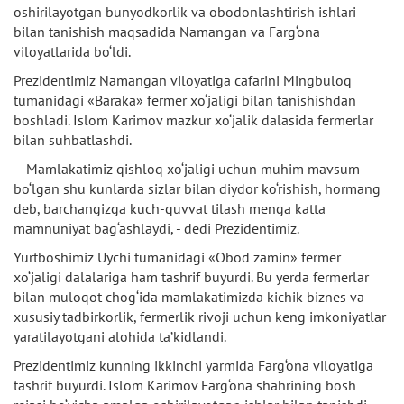
oshirilayotgan bunyodkorlik va obodonlashtirish ishlari
bilan tanishish maqsadida Namangan va Farg‘ona
viloyatlarida bo‘ldi.
Prezidentimiz Namangan viloyatiga cafarini Mingbuloq
tumanidagi «Baraka» fermer xo‘jaligi bilan tanishishdan
boshladi. Islom Karimov mazkur xo‘jalik dalasida fermerlar
bilan suhbatlashdi.
– Mamlakatimiz qishloq xo‘jaligi uchun muhim mavsum
bo‘lgan shu kunlarda sizlar bilan diydor ko‘rishish, hormang
deb, barchangizga kuch-quvvat tilash menga katta
mamnuniyat bag‘ashlaydi, - dedi Prezidentimiz.
Yurtboshimiz Uychi tumanidagi «Obod zamin» fermer
xo‘jaligi dalalariga ham tashrif buyurdi. Bu yerda fermerlar
bilan muloqot chog‘ida mamlakatimizda kichik biznes va
xususiy tadbirkorlik, fermerlik rivoji uchun keng imkoniyatlar
yaratilayotgani alohida ta’kidlandi.
Prezidentimiz kunning ikkinchi yarmida Farg‘ona viloyatiga
tashrif buyurdi. Islom Karimov Farg‘ona shahrining bosh