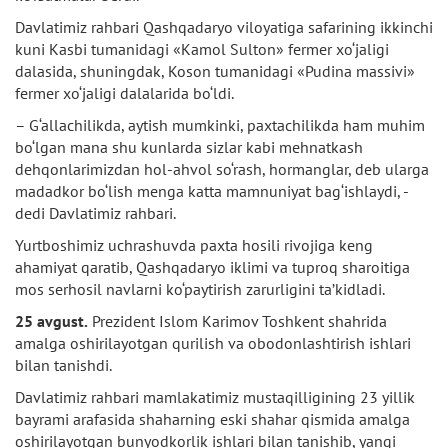
Davlatimiz rahbari Qashqadaryo viloyatiga safarining ikkinchi
kuni Kasbi tumanidagi «Kamol Sulton» fermer xo‘jaligi
dalasida, shuningdak, Koson tumanidagi «Pudina massivi»
fermer xo‘jaligi dalalarida bo‘ldi.
– G‘allachilikda, aytish mumkinki, paxtachilikda ham muhim
bo‘lgan mana shu kunlarda sizlar kabi mehnatkash
dehqonlarimizdan hol-ahvol so‘rash, hormanglar, deb ularga
madadkor bo‘lish menga katta mamnuniyat bag‘ishlaydi, -
dedi Davlatimiz rahbari.
Yurtboshimiz uchrashuvda paxta hosili rivojiga keng
ahamiyat qaratib, Qashqadaryo iklimi va tuproq sharoitiga
mos serhosil navlarni ko‘paytirish zarurligini ta’kidladi.
25 avgust.
Prezident Islom Karimov Toshkent shahrida
amalga oshirilayotgan qurilish va obodonlashtirish ishlari
bilan tanishdi.
Davlatimiz rahbari mamlakatimiz mustaqilligining 23 yillik
bayrami arafasida shaharning eski shahar qismida amalga
oshirilayotgan bunyodkorlik ishlari bilan tanishib, yangi