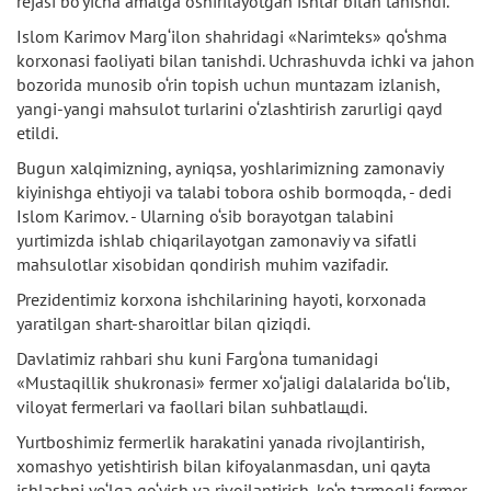
rejasi bo‘yicha amalga oshirilayotgan ishlar bilan tanishdi.
Islom Karimov Marg‘ilon shahridagi «Narimteks» qo‘shma
korxonasi faoliyati bilan tanishdi. Uchrashuvda ichki va jahon
bozorida munosib o‘rin topish uchun muntazam izlanish,
yangi-yangi mahsulot turlarini o‘zlashtirish zarurligi qayd
etildi.
Bugun xalqimizning, ayniqsa, yoshlarimizning zamonaviy
kiyinishga ehtiyoji va talabi tobora oshib bormoqda, - dedi
Islom Karimov. - Ularning o‘sib borayotgan talabini
yurtimizda ishlab chiqarilayotgan zamonaviy va sifatli
mahsulotlar xisobidan qondirish muhim vazifadir.
Prezidentimiz korxona ishchilarining hayoti, korxonada
yaratilgan shart-sharoitlar bilan qiziqdi.
Davlatimiz rahbari shu kuni Farg‘ona tumanidagi
«Mustaqillik shukronasi» fermer xo‘jaligi dalalarida bo‘lib,
viloyat fermerlari va faollari bilan suhbatlaщdi.
Yurtboshimiz fermerlik harakatini yanada rivojlantirish,
xomashyo yetishtirish bilan kifoyalanmasdan, uni qayta
ishlashni yo‘lga qo‘yish va rivojlantirish, ko‘p tarmoqli fermer