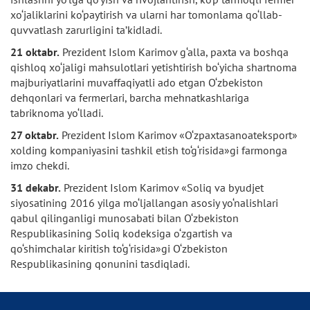
xo‘jaliklarini ko‘paytirish va ularni har tomonlama qo‘llab-
quvvatlash zarurligini ta’kidladi.
21 oktabr.
Prezident Islom Karimov g‘alla, paxta va boshqa
qishloq xo‘jaligi mahsulotlari yetishtirish bo‘yicha shartnoma
majburiyatlarini muvaffaqiyatli ado etgan O‘zbekiston
dehqonlari va fermerlari, barcha mehnatkashlariga
tabriknoma yo‘lladi.
27 oktabr.
Prezident Islom Karimov «O‘zpaxtasanoateksport»
xolding kompaniyasini tashkil etish to‘g‘risida»gi farmonga
imzo chekdi.
31 dekabr.
Prezident Islom Karimov «Soliq va byudjet
siyosatining 2016 yilga mo‘ljallangan asosiy yo‘nalishlari
qabul qilinganligi munosabati bilan O‘zbekiston
Respublikasining Soliq kodeksiga o‘zgartish va
qo‘shimchalar kiritish to‘g‘risida»gi O‘zbekiston
Respublikasining qonunini tasdiqladi.