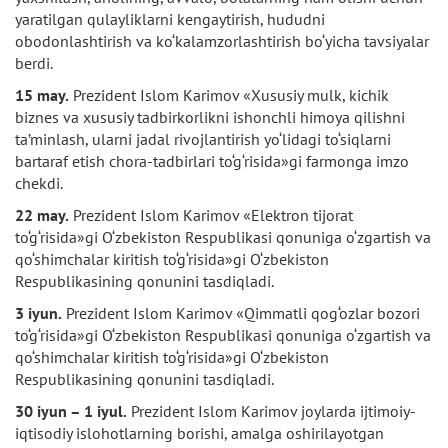
yaratilgan qulayliklarni kengaytirish, hududni
obodonlashtirish va ko‘kalamzorlashtirish bo‘yicha tavsiyalar
berdi.
15 may.
Prezident Islom Karimov «Xususiy mulk, kichik
biznes va xususiy tadbirkorlikni ishonchli himoya qilishni
ta’minlash, ularni jadal rivojlantirish yo‘lidagi to‘siqlarni
bartaraf etish chora-tadbirlari to‘g‘risida»gi farmonga imzo
chekdi.
22 may.
Prezident Islom Karimov «Elektron tijorat
to‘g‘risida»gi O‘zbekiston Respublikasi qonuniga o‘zgartish va
qo‘shimchalar kiritish to‘g‘risida»gi O‘zbekiston
Respublikasining qonunini tasdiqladi.
3 iyun.
Prezident Islom Karimov «Qimmatli qog‘ozlar bozori
to‘g‘risida»gi O‘zbekiston Respublikasi qonuniga o‘zgartish va
qo‘shimchalar kiritish to‘g‘risida»gi O‘zbekiston
Respublikasining qonunini tasdiqladi.
30 iyun – 1 iyul.
Prezident Islom Karimov joylarda ijtimoiy-
iqtisodiy islohotlarning borishi, amalga oshirilayotgan