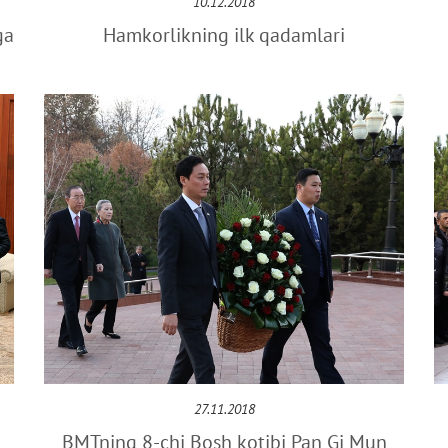
10.12.2018
ga
Hamkorlikning ilk qadamlari
27.11.2018
BMTning 8-chi Bosh kotibi Pan Gi Mun