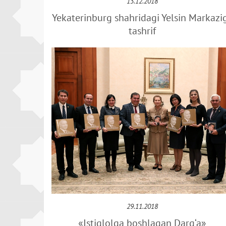
13.12.2018
Yekaterinburg shahridagi Yelsin Markazi
tashrif
29.11.2018
«Istiqlolga boshlagan Darg‘a»