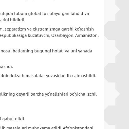
 nutqida tobora global tus olayotgan tahdid va
rini bildirdi.
izm, separatizm va ekstremizmga qarshi ko‘rashish
Respublikasiga kuzatuvchi, Ozarbayjon, Armaniston,
munosa- batlarning bugungi holati va uni yanada
rashdi.
 doir dolzarb masalalar yuzasidan fikr almashildi.
kning deyarli barcha yo‘nalishlari bo‘yicha izchil
 qabul qildi.
ik masalalari muhokama etildi. Afg‘onistondagi