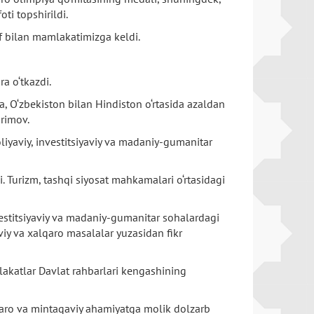
ti topshirildi.
f bilan mamlakatimizga keldi.
a o‘tkazdi.
, O‘zbekiston bilan Hindiston o‘rtasida azaldan
rimov.
oliyaviy, investitsiyaviy va madaniy-gumanitar
 Turizm, tashqi siyosat mahkamalari o‘rtasidagi
vestitsiyaviy va madaniy-gumanitar sohalardagi
iy va xalqaro masalalar yuzasidan fikr
akatlar Davlat rahbarlari kengashining
qaro va mintaqaviy ahamiyatga molik dolzarb