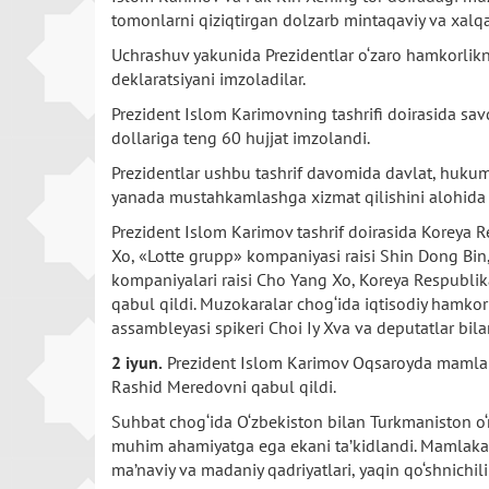
tomonlarni qiziqtirgan dolzarb mintaqaviy va xalqa
Uchrashuv yakunida Prezidentlar o‘zaro hamkorlik
deklaratsiyani imzoladilar.
Prezident Islom Karimovning tashrifi doirasida sav
dollariga teng 60 hujjat imzolandi.
Prezidentlar ushbu tashrif davomida davlat, hukumat
yanada mustahkamlashga xizmat qilishini alohida t
Prezident Islom Karimov tashrif doirasida Koreya R
Xo, «Lotte grupp» kompaniyasi raisi Shin Dong Bin
kompaniyalari raisi Cho Yang Xo, Koreya Respublik
qabul qildi. Muzokaralar chog‘ida iqtisodiy hamko
assambleyasi spikeri Choi Iy Xva va deputatlar bil
2 iyun.
Prezident Islom Karimov Oqsaroyda mamlakati
Rashid Meredovni qabul qildi.
Suhbat chog‘ida O‘zbekiston bilan Turkmaniston o‘r
muhim ahamiyatga ega ekani ta’kidlandi. Mamlakatl
ma’naviy va madaniy qadriyatlari, yaqin qo‘shnichili