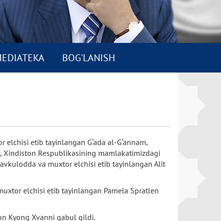
EDIATEKA
BOG'LANISH
elchisi etib tayinlangan G‘ada al-G‘annam,
o, Xindiston Respublikasining mamlakatimizdagi
vkulodda va muxtor elchisi etib tayinlangan Alit
xtor elchisi etib tayinlangan Pamela Spratlen
hon Kyong Xvanni qabul qildi.