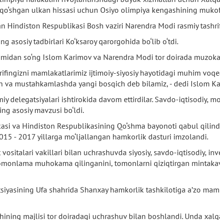
 qo‘shgan ulkan hissasi uchun Osiyo olimpiya kengashining mukofo
n Hindiston Respublikasi Bosh vaziri Narendra Modi rasmiy tashri
ng asosiy tadbirlari Ko‘ksaroy qarorgohida bo‘lib o‘tdi.
imidan so‘ng Islom Karimov va Narendra Modi tor doirada muzokar
ifingizni mamlakatlarimiz ijtimoiy-siyosiy hayotidagi muhim voqea
sh va mustahkamlashda yangi bosqich deb bilamiz, - dedi Islom Ka
y delegatsiyalari ishtirokida davom ettirdilar. Savdo-iqtisodiy, m
ing asosiy mavzusi bo‘ldi.
asi va Hindiston Respublikasining Qo‘shma bayonoti qabul qilindi.
015 - 2017 yillarga mo‘ljallangan hamkorlik dasturi imzolandi.
italari vakillari bilan uchrashuvda siyosiy, savdo-iqtisodiy, in
tomonlama muhokama qilinganini, tomonlarni qiziqtirgan mintakav
siyasining Ufa shahrida Shanxay hamkorlik tashkilotiga a’zo maml
ining majlisi tor doiradagi uchrashuv bilan boshlandi. Unda xal