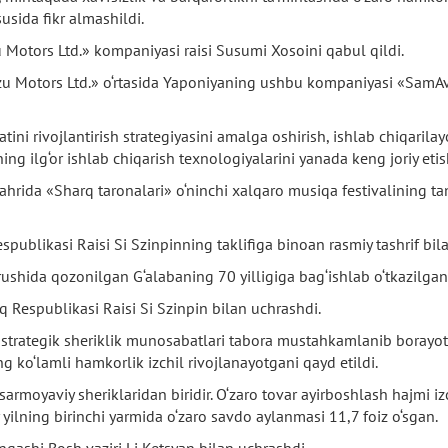
susida fikr almashildi.
Motors Ltd.» kompaniyasi raisi Susumi Xosoini qabul qildi.
u Motors Ltd.» o‘rtasida Yaponiyaning ushbu kompaniyasi «SamAvto
i rivojlantirish strategiyasini amalga oshirish, ishlab chiqarilay
ng ilg‘or ishlab chiqarish texnologiyalarini yanada keng joriy etis
ida «Sharq taronalari» o‘ninchi xalqaro musiqa festivalining tan
publikasi Raisi Si Szinpinning taklifiga binoan rasmiy tashrif bila
rushida qozonilgan G‘alabaning 70 yilligiga bag‘ishlab o‘tkazilgan 
q Respublikasi Raisi Si Szinpin bilan uchrashdi.
 strategik sheriklik munosabatlari tabora mustahkamlanib borayotga
ng ko‘lamli hamkorlik izchil rivojlanayotgani qayd etildi.
sarmoyaviy sheriklaridan biridir. O‘zaro tovar ayirboshlash hajmi iz
y yilning birinchi yarmida o‘zaro savdo aylanmasi 11,7 foiz o‘sgan.