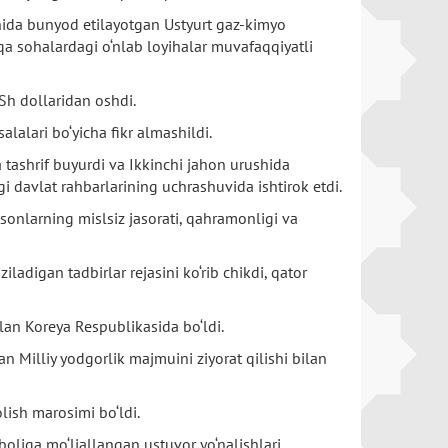
konida bunyod etilayotgan Ustyurt gaz-kimyo
hqa sohalardagi o‘nlab loyihalar muvafaqqiyatli
QSh dollaridan oshdi.
lalari bo‘yicha fikr almashildi.
 tashrif buyurdi va Ikkinchi jahon urushida
i davlat rahbarlarining uchrashuvida ishtirok etdi.
nsonlarning mislsiz jasorati, qahramonligi va
adigan tadbirlar rejasini ko‘rib chikdi, qator
lan Koreya Respublikasida bo‘ldi.
n Milliy yodgorlik majmuini ziyorat qilishi bilan
ish marosimi bo‘ldi.
oliga mo‘ljallangan ustuvor yo‘nalishlari,