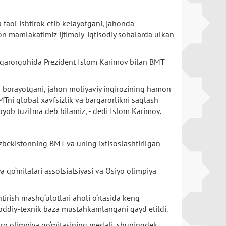
 faol ishtirok etib kelayotgani, jahonda
on mamlakatimiz ijtimoiy-iqtisodiy sohalarda ulkan
y qarorgohida Prezident Islom Karimov bilan BMT
ib borayotgani, jahon moliyaviy inqirozining hamon
Tni global xavfsizlik va barqarorlikni saqlash
yob tuzilma deb bilamiz, - dedi Islom Karimov.
bekistonning BMT va uning ixtisoslashtirilgan
qo‘mitalari assotsiatsiyasi va Osiyo olimpiya
tirish mashg‘ulotlari aholi o‘rtasida keng
moddiy-texnik baza mustahkamlangani qayd etildi.
aro olimpiya qo‘mitasining medali, shuningdek,