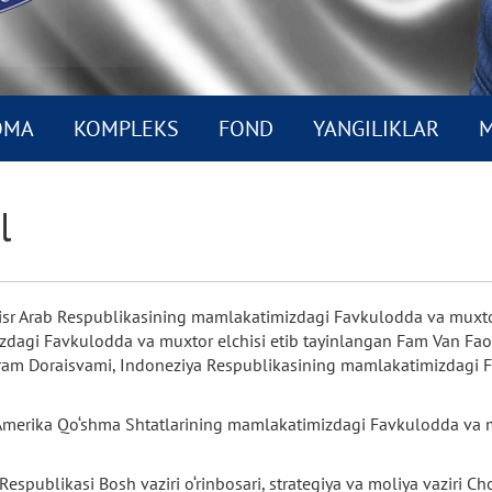
OMA
KOMPLEKS
FOND
YANGILIKLAR
M
l
r Arab Respublikasining mamlakatimizdagi Favkulodda va muxtor 
zdagi Favkulodda va muxtor elchisi etib tayinlangan Fam Van Fa
ram Doraisvami, Indoneziya Respublikasining mamlakatimizdagi Fa
merika Qo‘shma Shtatlarining mamlakatimizdagi Favkulodda va mu
spublikasi Bosh vaziri o‘rinbosari, strategiya va moliya vaziri C