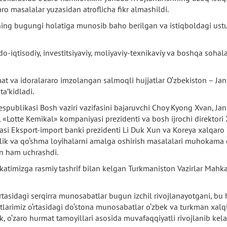
ro masalalar yuzasidan atroflicha fikr almashildi.
ning bugungi holatiga munosib baho berilgan va istiqboldagi ustu
do-iqtisodiy, investitsiyaviy, moliyaviy-texnikaviy va boshqa soha
 va idoralararo imzolangan salmoqli hujjatlar O‘zbekiston – Janubi
a’kidladi.
espublikasi Bosh vaziri vazifasini bajaruvchi Choy Kyong Xvan, Jan
, «Lotte Kemikal» kompaniyasi prezidenti va bosh ijrochi direktor
asi Eksport-import banki prezidenti Li Duk Xun va Koreya xalqaro
rlik va qo‘shma loyihalarni amalga oshirish masalalari muhokama q
an ham uchrashdi.
mizga rasmiy tashrif bilan kelgan Turkmaniston Vazirlar Mahkamas
tasidagi serqirra munosabatlar bugun izchil rivojlanayotgani, bu 
arimiz o‘rtasidagi do‘stona munosabatlar o‘zbek va turkman xalqla
k, o‘zaro hurmat tamoyillari asosida muvafaqqiyatli rivojlanib kela