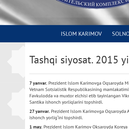
ISLOM KARIMOV
SOLN
Tashqi siyosat. 2015 yi
7 yanvar.
Prezident Islom Karimovga Oqsaroyda Mis
Vetnam Sotsialistik Respublikasining mamlakatimi
Favkulodda va muxtor elchisi etib tayinlangan Vik
Santika ishonch yorliqlarini topshirdi.
27 yanvar.
Prezident Islom Karimovga Oqsaroyda A
ishonch yorlig‘ini topshirdi.
1 may.
Prezident Islom Karimov Oksaroyda Koreya Re