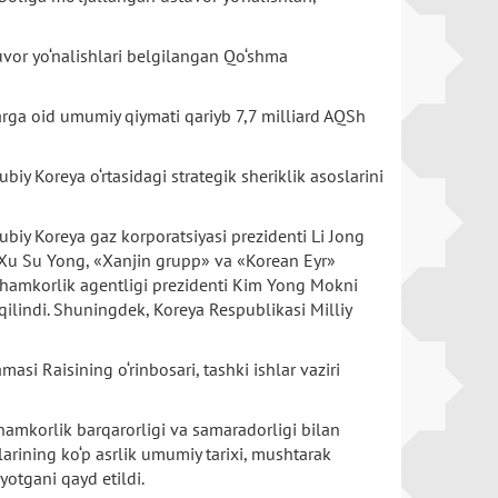
vor yo‘nalishlari belgilangan Qo‘shma
larga oid umumiy qiymati qariyb 7,7 milliard AQSh
y Koreya o‘rtasidagi strategik sheriklik asoslarini
ubiy Koreya gaz korporatsiyasi prezidenti Li Jong
i Xu Su Yong, «Xanjin grupp» va «Korean Eyr»
 hamkorlik agentligi prezidenti Kim Yong Mokni
ilindi. Shuningdek, Koreya Respublikasi Milliy
i Raisining o‘rinbosari, tashki ishlar vaziri
hamkorlik barqarorligi va samaradorligi bilan
rining ko‘p asrlik umumiy tarixi, mushtarak
yotgani qayd etildi.