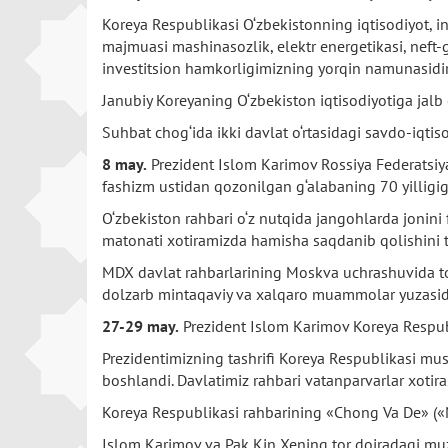
Koreya Respublikasi O‘zbekistonning iqtisodiyot, in
majmuasi mashinasozlik, elektr energetikasi, neft-
investitsion hamkorligimizning yorqin namunasidir
Janubiy Koreyaning O‘zbekiston iqtisodiyotiga jalb e
Suhbat chog‘ida ikki davlat o‘rtasidagi savdo-iqtis
8 may.
Prezident Islom Karimov Rossiya Federatsiya
fashizm ustidan qozonilgan g‘alabaning 70 yilligig
O‘zbekiston rahbari o‘z nutqida jangohlarda jonini 
matonati xotiramizda hamisha saqdanib qolishini ta
MDX davlat rahbarlarining Moskva uchrashuvida tomo
dolzarb mintaqaviy va xalqaro muammolar yuzasida
27-29 may.
Prezident Islom Karimov Koreya Respubli
Prezidentimizning tashrifi Koreya Respublikasi must
boshlandi. Davlatimiz rahbari vatanparvarlar xotir
Koreya Respublikasi rahbarining «Chong Va De» («M
Islom Karimov va Pak Kin Xening tor doiradagi muzo