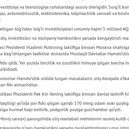
vestitsiya va texnologiya sohalaridagi asosiy sherigidir. Surg‘il 
gaz, avtomobilsozlik, elektrotexnika, to‘qimachilik sanoati va bos
.
tilgan to‘g‘ridan-to‘g‘ri investitsiyalari umumiy hajmi 5 milliard A
odiy, investitsion va moliyaviy hamkorlikni yanada kengaytirish masa
si Prezidenti Vladimir Putinning taklifiga binoan Moskva shahriga
a bag‘ishlangan tadbirlar doirasida Mustaqil Davlatlar Hamdo‘stlig
fido qilib, Yer yuzida tinchlik va ozodlikni himoya qilgan barcha i
’kidladi.
nlar Hamdo‘stlik oldida turgan masalalarni, oliy darajada o‘tkazil
n fikr almashdilar.
kasi Prezidenti Pak Kin Xening taklifiga binoan davlat tashrifi bi
aqilligi yo‘lida jon fido qilgan qariyb 170 ming odam xoki quyilga
asiga hurmat bajo keltirib, yodgorlik poyiga gulchambar qo‘ydi.
oviy saroy») qarorgohida oliy martabali mehmonni rasmiy kutib ol
karasida o‘zaro hamkorlikni yanada rivojlantirishning uzoq istiqb