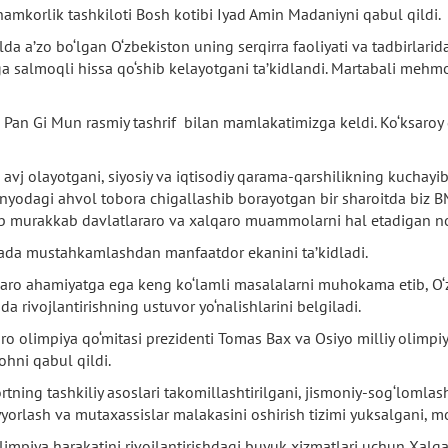
mkorlik tashkiloti Bosh kotibi Iyad Amin Madaniyni qabul qildi.
 a’zo bo‘lgan O‘zbekiston uning serqirra faoliyati va tadbirlarida
a salmoqli hissa qo‘shib kelayotgani ta’kidlandi. Martabali mehm
bi Pan Gi Mun rasmiy tashrif bilan mamlakatimizga keldi. Ko‘ksaro
ng avj olayotgani, siyosiy va iqtisodiy qarama-qarshilikning kuchay
nyodagi ahvol tobora chigallashib borayotgan bir sharoitda biz BM
lab murakkab davlatlararo va xalqaro muammolarni hal etadigan no
nada mustahkamlashdan manfaatdor ekanini ta’kidladi.
aro ahamiyatga ega keng ko‘lamli masalalarni muhokama etib, O‘z
a rivojlantirishning ustuvor yo‘nalishlarini belgiladi.
olimpiya qo‘mitasi prezidenti Tomas Bax va Osiyo milliy olimpiya 
hni qabul qildi.
ning tashkiliy asoslari takomillashtirilgani, jismoniy-sog‘lomlash
yyorlash va mutaxassislar malakasini oshirish tizimi yuksalgani, 
limpiya harakatini rivojlantirishdagi buyuk xizmatlari uchun Xalq