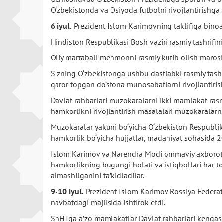
O‘zbekistonda va Osiyoda futbolni rivojlantirishga
6 iyul.
Prezident Islom Karimovning taklifiga binoa
Hindiston Respublikasi Bosh vaziri rasmiy tashrifini
Oliy martabali mehmonni rasmiy kutib olish maros
Sizning O‘zbekistonga ushbu dastlabki rasmiy tashr
qaror topgan do‘stona munosabatlarni rivojlantiri
Davlat rahbarlari muzokaralarni ikki mamlakat rasmi
hamkorlikni rivojlantirish masalalari muzokaralarn
Muzokaralar yakuni bo‘yicha O‘zbekiston Respublik
hamkorlik bo‘yicha hujjatlar, madaniyat sohasida 2
Islom Karimov va Narendra Modi ommaviy axborot vos
hamkorlikning bugungi holati va istiqbollari har 
almashilganini ta’kidladilar.
9-10 iyul.
Prezident Islom Karimov Rossiya Federat
navbatdagi majlisida ishtirok etdi.
ShHTga a’zo mamlakatlar Davlat rahbarlari kengash