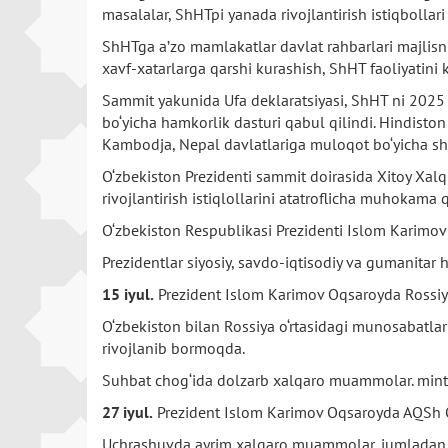
masalalar, ShHTpi yanada rivojlantirish istiqbollari
ShHTga a’zo mamlakatlar davlat rahbarlari majlisni
xavf-xatarlarga qarshi kurashish, ShHT faoliyatini k
Sammit yakunida Ufa deklaratsiyasi, ShHT ni 2025 y
bo‘yicha hamkorlik dasturi qabul qilindi. Hindisto
Kambodja, Nepal davlatlariga muloqot bo‘yicha she
O‘zbekiston Prezidenti sammit doirasida Xitoy Xalq
rivojlantirish istiqlollarini atatroflicha muhokama qi
O‘zbekiston Respublikasi Prezidenti Islom Karimov 
Prezidentlar siyosiy, savdo-iqtisodiy va gumanitar
15 iyul.
Prezident Islom Karimov Oqsaroyda Rossiya F
O‘zbekiston bilan Rossiya o‘rtasidagi munosabatlar 
rivojlanib bormoqda.
Suhbat chog‘ida dolzarb xalqaro muammolar. mintaqa
27 iyul.
Prezident Islom Karimov Oqsaroyda AQSh Qu
Uchrashuvda ayrim xalqaro muammolar, jumladan, m