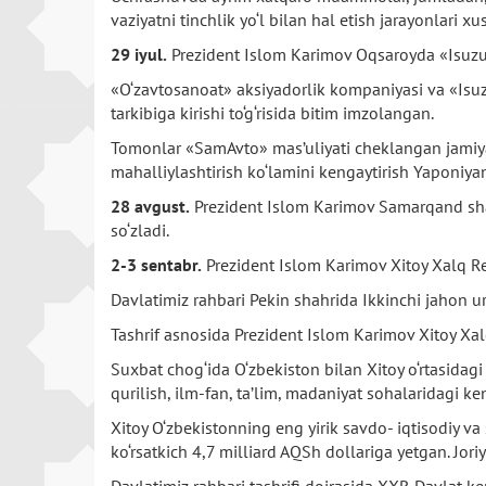
vaziyatni tinchlik yo‘l bilan hal etish jarayonlari xu
29 iyul.
Prezident Islom Karimov Oqsaroyda «Isuzu 
«O‘zavtosanoat» aksiyadorlik kompaniyasi va «Isuz
tarkibiga kirishi to‘g‘risida bitim imzolangan.
Tomonlar «SamAvto» mas’uliyati cheklangan jamiyatin
mahalliylashtirish ko‘lamini kengaytirish Yaponiyani
28 avgust.
Prezident Islom Karimov Samarqand shahr
so‘zladi.
2-3 sentabr.
Prezident Islom Karimov Xitoy Xalq Res
Davlatimiz rahbari Pekin shahrida Ikkinchi jahon u
Tashrif asnosida Prezident Islom Karimov Xitoy Xal
Suxbat chog‘ida O‘zbekiston bilan Xitoy o‘rtasidagi
qurilish, ilm-fan, ta’lim, madaniyat sohalaridagi ke
Xitoy O‘zbekistonning eng yirik savdo- iqtisodiy va 
ko‘rsatkich 4,7 milliard AQSh dollariga yetgan. Jori