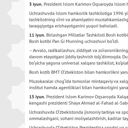
3 iyun.
Prezident Islom Karimov Oqsaroyda Islom ha
Uchrashuvda Islom hamkorlik tashkilotiga 1996 yilda
tashkilotning o‘rni va ahamiyatini mustahkamlashg
taraqqiyotga erishayotganini yuqori baholadi.
11 iyun.
Birlashgan Millatlar Tashkiloti Bosh koti
Bosh kotibi Pan Gi Munning uchrashuvi bo‘ldi.
– Avvalo, radikallashuv, ziddiyat va zo‘ravonlikni
davom etayotgani jiddiy tashvish to‘g‘dirmoqda. Du
bo‘yicha yagona universal xalqaro tashkilot, ko‘p
Bosh kotib BMT O‘zbekiston bilan hamkorlikni ya
Muzokaralar chog‘ida tomonlar mintaqaviy va xalq
institut hamda agentliklari bilan hamkorligini yanad
15 iyun.
Prezident Islom Karimov Oqsaroyda Xalqaro 
kengashi prezidenti Shayx Ahmad al-Fahad al-Sabo
Uchrashuvda O‘zbekistonda jismoniy tarbiya va sport
ommalashgani, sohani moliyalashtirish, kadrlar ta
Uchrashuvda O‘zbekiston Prezidentiga sportni va o