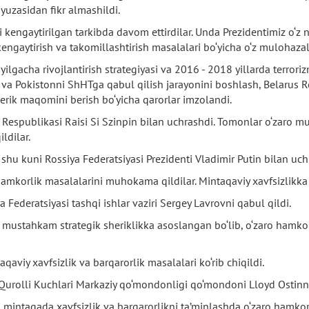
 yuzasidan fikr almashildi.
 kengaytirilgan tarkibda davom ettirdilar. Unda Prezidentimiz o‘z
engaytirish va takomillashtirish masalalari bo‘yicha o‘z mulohazala
ilgacha rivojlantirish strategiyasi va 2016 - 2018 yillarda terror
n va Pokistonni ShHTga qabul qilish jarayonini boshlash, Belarus 
rik maqomini berish bo‘yicha qarorlar imzolandi.
 Respublikasi Raisi Si Szinpin bilan uchrashdi. Tomonlar o‘zaro 
ldilar.
shu kuni Rossiya Federatsiyasi Prezidenti Vladimir Putin bilan uch
 hamkorlik masalalarini muhokama qildilar. Mintaqaviy xavfsizlikka
ederatsiyasi tashqi ishlar vaziri Sergey Lavrovni qabul qildi.
mustahkam strategik sheriklikka asoslangan bo‘lib, o‘zaro hamkorli
viy xavfsizlik va barqarorlik masalalari ko‘rib chiqildi.
rolli Kuchlari Markaziy qo‘mondonligi qo‘mondoni Lloyd Ostinni
intaqada xavfsizlik va barqarorlikni ta’minlashda o‘zaro hamkorl