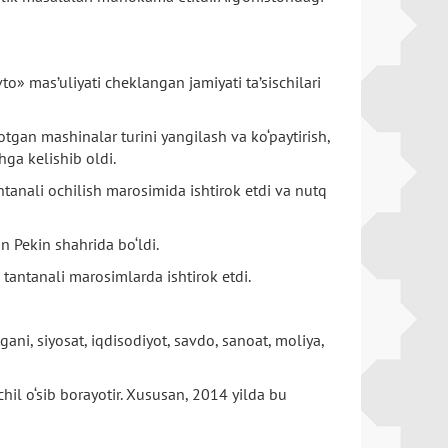
» mas’uliyati cheklangan jamiyati ta’sischilari
otgan mashinalar turini yangilash va ko‘paytirish,
hga kelishib oldi.
tanali ochilish marosimida ishtirok etdi va nutq
n Pekin shahrida bo‘ldi.
tantanali marosimlarda ishtirok etdi.
ni, siyosat, iqdisodiyot, savdo, sanoat, moliya,
chil o‘sib borayotir. Xususan, 2014 yilda bu