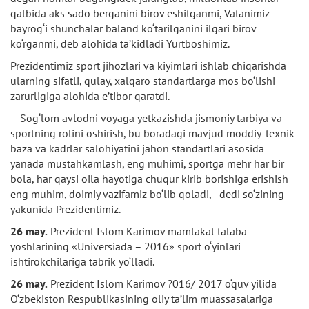
qalbida aks sado berganini birov eshitganmi, Vatanimiz
bayrog‘i shunchalar baland ko‘tarilganini ilgari birov
ko‘rganmi, deb alohida ta’kidladi Yurtboshimiz.
Prezidentimiz sport jihozlari va kiyimlari ishlab chiqarishda
ularning sifatli, qulay, xalqaro standartlarga mos bo‘lishi
zarurligiga alohida e’tibor qaratdi.
– Sog‘lom avlodni voyaga yetkazishda jismoniy tarbiya va
sportning rolini oshirish, bu boradagi mavjud moddiy-texnik
baza va kadrlar salohiyatini jahon standartlari asosida
yanada mustahkamlash, eng muhimi, sportga mehr har bir
bola, har qaysi oila hayotiga chuqur kirib borishiga erishish
eng muhim, doimiy vazifamiz bo‘lib qoladi, - dedi so‘zining
yakunida Prezidentimiz.
26 may.
Prezident Islom Karimov mamlakat talaba
yoshlarining «Universiada – 2016» sport o‘yinlari
ishtirokchilariga tabrik yo‘lladi.
26 may.
Prezident Islom Karimov ?016/ 2017 o‘quv yilida
O‘zbekiston Respublikasining oliy ta’lim muassasalariga