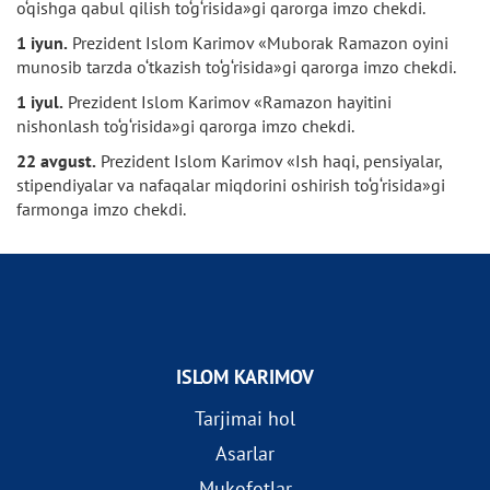
o‘qishga qabul qilish to‘g‘risida»gi qarorga imzo chekdi.
1 iyun.
Prezident Islom Karimov «Muborak Ramazon oyini
munosib tarzda o‘tkazish to‘g‘risida»gi qarorga imzo chekdi.
1 iyul.
Prezident Islom Karimov «Ramazon hayitini
nishonlash to‘g‘risida»gi qarorga imzo chekdi.
22 avgust.
Prezident Islom Karimov «Ish haqi, pensiyalar,
stipendiyalar va nafaqalar miqdorini oshirish to‘g‘risida»gi
farmonga imzo chekdi.
ISLOM KARIMOV
Tarjimai hol
Asarlar
Mukofotlar