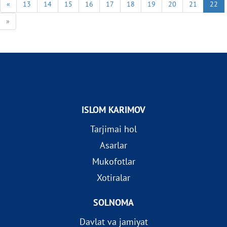
«
13
14
15
16
17
18
19
20
21
22
»
ISLOM KARIMOV
Tarjimai hol
Asarlar
Mukofotlar
Xotiralar
SOLNOMA
Davlat va jamiyat