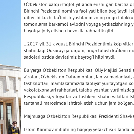
O‘zbekiston xalqi istiqlol yillarida erishilgan barc
Birinchi Prezidenti nomi va faoliyati bilan bog‘laydi.
qiluvchi kuchi bo‘lmish yoshlarimizning ongu tafakkur
tomonlama barkamol avlodni voyaga yetkazishning yangi
hayotga joriy etishga bevosita rahbarlik qildi.
...2017-yil. 31-avgust. Birinchi Prezidentimiz ko‘p yil
shahridagi Oqsaroy qarorgohi, unga tutash ko‘rkam
sadolari ostida davlatimiz bayrog‘i hilpiraydi.
Bu yerga O‘zbekiston Respublikasi Oliy Majlisi Senati 
a’zolari, O‘zbekiston Qahramonlari, fan va madaniyat,
tashkilotlari, mamlakatimizda faoliyat yuritayotgan xori
vakolatxonalari rahbarlari, talaba-yoshlar, yurtimizda
Respublikasi, viloyatlar va Toshkent shahri vakillari 
tantanali marosimda ishtirok etish uchun jam bo‘lgan
Majmuaga O‘zbekiston Respublikasi Prezidenti Shavkat 
Islom Karimov millatning haqiqiy yetakchisi sifatida o