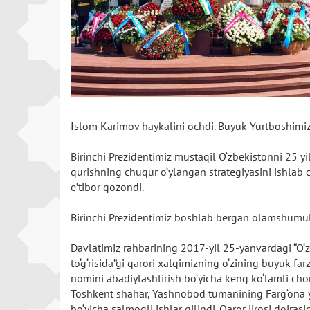
Islom Karimov haykalini ochdi. Buyuk Yurtboshimiz 
Birinchi Prezidentimiz mustaqil O‘zbekistonni 25 y
qurishning chuqur o‘ylangan strategiyasini ishla
e’tibor qozondi.
Birinchi Prezidentimiz boshlab bergan olamshumul
Davlatimiz rahbarining 2017-yil 25-yanvardagi “O‘z
to‘g‘risida”gi qarori xalqimizning o‘zining buyuk fa
nomini abadiylashtirish bo‘yicha keng ko‘lamli cho
Toshkent shahar, Yashnobod tumanining Farg‘ona yo
bo‘yicha salmoqli ishlar qilindi. Qaror ijrosi doira