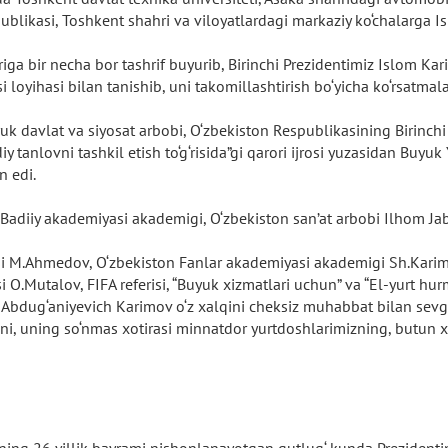
blikasi, Toshkent shahri va viloyatlardagi markaziy ko‘chalarga I
a bir necha bor tashrif buyurib, Birinchi Prezidentimiz Islom Kari
loyihasi bilan tanishib, uni takomillashtirish bo‘yicha ko‘rsatmala
uk davlat va siyosat arbobi, O‘zbekiston Respublikasining Birinch
iy tanlovni tashkil etish to‘g‘risida”gi qarori ijrosi yuzasidan Buy
n edi.
n Badiiy akademiyasi akademigi, O‘zbekiston san’at arbobi Ilhom Ja
i M.Ahmedov, O‘zbekiston Fanlar akademiyasi akademigi Sh.Karimov
si O.Mutalov, FIFA referisi, “Buyuk xizmatlari uchun” va “El-yurt hur
 Abdug‘aniyevich Karimov o‘z xalqini cheksiz muhabbat bilan sevg
ni, uning so‘nmas xotirasi minnatdor yurtdoshlarimizning, butun 