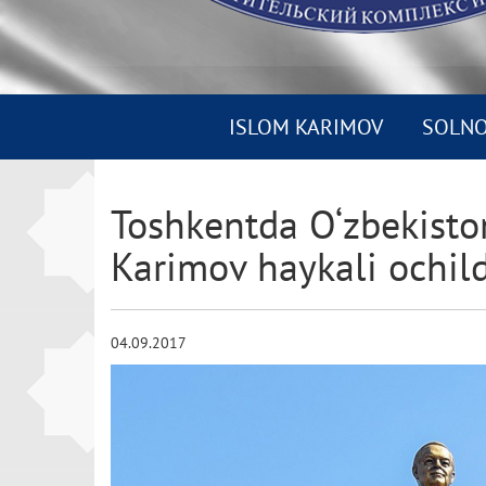
ISLOM KARIMOV
SOLN
Toshkentda O‘zbekiston
Karimov haykali ochild
04.09.2017