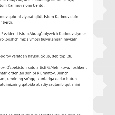
slom Karimov nomi berildi.
mov qabrini ziyorat qildi. Islom Karimov dafn
r berdi.
i Prezidenti Islom Abdug‘aniyevich Karimov siymosi
uk Yo‘lboshchimiz siymosi tasvirlangan haykalni
bborov yaratgan haykal g‘olib, deb topildi.
, O‘zbekiston xalq artisti G.Melnikova, Toshkent
mati” ordenlari sohibi R.Ermatov, Birinchi
ani, umrining so‘nggi kunlariga qadar butun
xalqimizning qalbida abadiy saqlanib qolishini