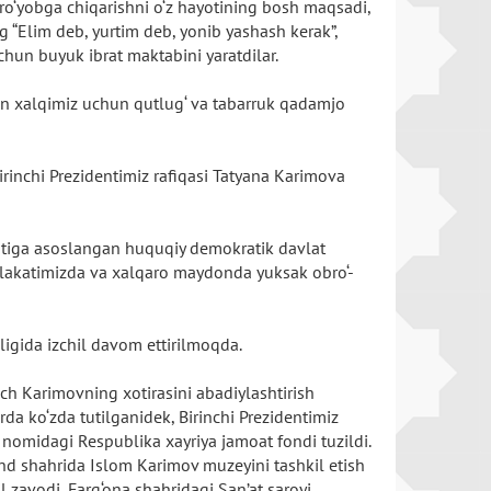
 ro‘yobga chiqarishni o‘z hayotining bosh maqsadi,
ing “Elim deb, yurtim deb, yonib yashash kerak”,
chun buyuk ibrat maktabini yaratdilar.
 xalqimiz uchun qutlug‘ va tabarruk qadamjo
rinchi Prezidentimiz rafiqasi Tatyana Karimova
iyotiga asoslangan huquqiy demokratik davlat
mlakatimizda va xalqaro maydonda yuksak obro‘-
igida izchil davom ettirilmoqda.
ch Karimovning xotirasini abadiylashtirish
rda ko‘zda tutilganidek, Birinchi Prezidentimiz
 nomidagi Respublika xayriya jamoat fondi tuzildi.
nd shahrida Islom Karimov muzeyini tashkil etish
l zavodi, Farg‘ona shahridagi San’at saroyi,