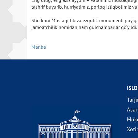
Eng ulug‘, eng aziz ayyom – Vatanimiz mustaqillig
tashrif buyurib, hurriyatimiz, porloq istiqbolimiz
Shu kuni Mustaqillik va ezgulik monumenti poyiga O
jamoatchilik nomidan ham gulchambarlar qo‘yildi.
Manba
ISL
Tarj
Asar
Muko
Xoti