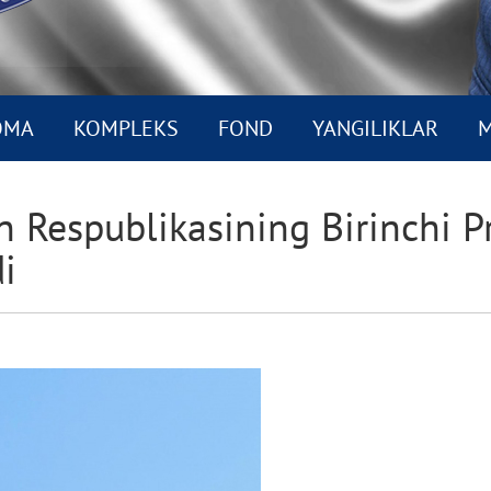
OMA
KOMPLEKS
FOND
YANGILIKLAR
M
 Respublikasining Birinchi P
i