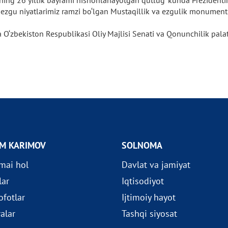
ining 26 yillik bayrami nishonlanayotgan qutlug‘ kunda Prezident
 va ezgu niyatlarimiz ramzi bo‘lgan Mustaqillik va ezgulik monumen
‘zbekiston Respublikasi Oliy Majlisi Senati va Qonunchilik palatas
OM KARIMOV
SOLNOMA
imai hol
Davlat va jamiyat
lar
Iqtisodiyot
fotlar
Ijtimoiy hayot
ralar
Tashqi siyosat