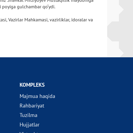
imiz Shavkat Mirziyoyev Mustaqillik maydoniga
ti poyiga gulchambar qo‘ydi.
i, Vazirlar Mahkamasi, vazirliklar, idoralar va
KOMPLEKS
Majmua haqida
Rahbariyat
Tuzilma
Hujjatlar