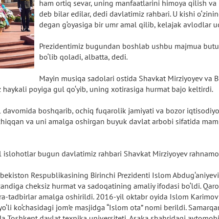
ham ortiq sevar, uning manfaatlarini himoya qilish va
deb bilar edilar, dedi davlatimiz rahbari. U kishi o‘zin
degan g‘oyasiga bir umr amal qilib, kelajak avlodlar u
Prezidentimiz bugundan boshlab ushbu majmua butun
bo‘lib qoladi, albatta, dedi.
Mayin musiqa sadolari ostida Shavkat Mirziyoyev va Bi
haykali poyiga gul qo‘yib, uning xotirasiga hurmat bajo keltirdi.
il davomida boshqarib, ochiq fuqarolik jamiyati va bozor iqtisod
b chiqqan va uni amalga oshirgan buyuk davlat arbobi sifatida ma
 islohotlar bugun davlatimiz rahbari Shavkat Mirziyoyev rahnamol
bekiston Respublikasining Birinchi Prezidenti Islom Abdug‘aniyevi
rzandiga cheksiz hurmat va sadoqatining amaliy ifodasi bo‘ldi. Qaro
ra-tadbirlar amalga oshirildi. 2016-yil oktabr oyida Islom Karimov
‘li ko‘chasidagi jom’e masjidga “Islom ota” nomi berildi. Samarqa
sida Toshkent davlat texnika universiteti, Asaka shahridagi avtomobi