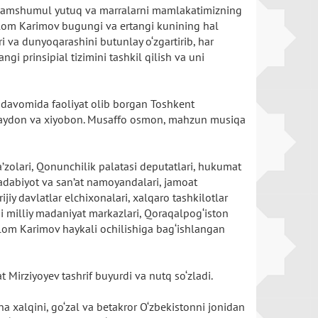
ha olamshumul yutuq va marralarni mamlakatimizning
 Islom Karimov bugungi va ertangi kunining hal
i va dunyoqarashini butunlay o‘zgartirib, har
 prinsipial tizimini tashkil qilish va uni
lar davomida faoliyat olib borgan Toshkent
 maydon va xiyobon. Musaffo osmon, mahzun musiqa
a’zolari, Qonunchilik palatasi deputatlari, hukumat
 adabiyot va san’at namoyandalari, jamoat
jiy davlatlar elchixonalari, xalqaro tashkilotlar
gi milliy madaniyat markazlari, Qoraqalpog‘iston
Islom Karimov haykali ochilishiga bag‘ishlangan
.
Mirziyoyev tashrif buyurdi va nutq so‘zladi.
na xalqini, go‘zal va betakror O‘zbekistonni jonidan