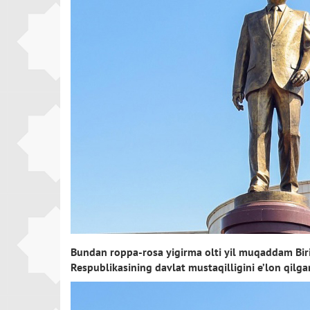
Bundan roppa-rosa yigirma olti yil muqaddam Birin
Respublikasining davlat mustaqilligini e’lon qilga