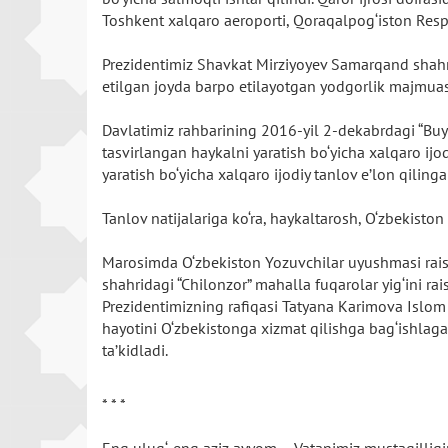
Toshkent xalqaro aeroporti, Qoraqalpog‘iston Respu
Prezidentimiz Shavkat Mirziyoyev Samarqand shahrig
etilgan joyda barpo etilayotgan yodgorlik majmuasi 
Davlatimiz rahbarining 2016-yil 2-dekabrdagi “Buy
tasvirlangan haykalni yaratish bo‘yicha xalqaro ijod
yaratish bo‘yicha xalqaro ijodiy tanlov e’lon qilinga
Tanlov natijalariga ko‘ra, haykaltarosh, O‘zbekisto
Marosimda O‘zbekiston Yozuvchilar uyushmasi rais
shahridagi “Chilonzor” mahalla fuqarolar yig‘ini rai
Prezidentimizning rafiqasi Tatyana Karimova Islom
hayotini O‘zbekistonga xizmat qilishga bag‘ishlaga
ta’kidladi.
* * *