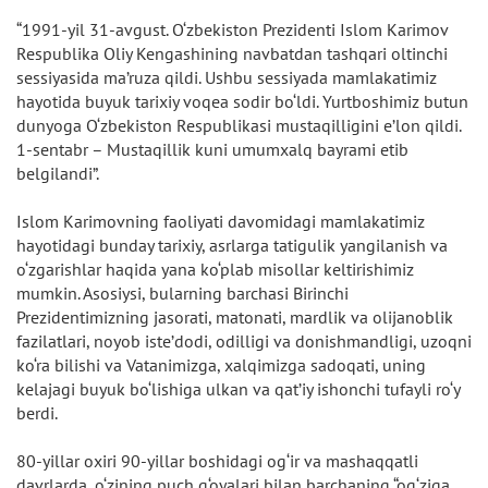
“1991-yil 31-avgust. O‘zbekiston Prezidenti Islom Karimov
Respublika Oliy Kengashining navbatdan tashqari oltinchi
sessiyasida ma’ruza qildi. Ushbu sessiyada mamlakatimiz
hayotida buyuk tarixiy voqea sodir bo‘ldi. Yurtboshimiz butun
dunyoga O‘zbekiston Respublikasi mustaqilligini e’lon qildi.
1-sentabr – Mustaqillik kuni umumxalq bayrami etib
belgilandi”.
Islom Karimovning faoliyati davomidagi mamlakatimiz
hayotidagi bunday tarixiy, asrlarga tatigulik yangilanish va
o‘zgarishlar haqida yana ko‘plab misollar keltirishimiz
mumkin. Asosiysi, bularning barchasi Birinchi
Prezidentimizning jasorati, matonati, mardlik va olijanoblik
fazilatlari, noyob iste’dodi, odilligi va donishmandligi, uzoqni
ko‘ra bilishi va Vatanimizga, xalqimizga sadoqati, uning
kelajagi buyuk bo‘lishiga ulkan va qat’iy ishonchi tufayli ro‘y
berdi.
80-yillar oxiri 90-yillar boshidagi og‘ir va mashaqqatli
davrlarda, o‘zining puch g‘oyalari bilan barchaning “og‘ziga