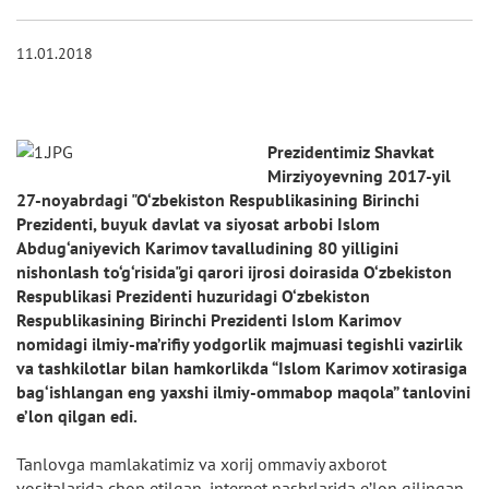
11.01.2018
Prezidentimiz Shavkat
Mirziyoyevning 2017-yil
27-noyabrdagi "O‘zbekiston Respublikasining Birinchi
Prezidenti, buyuk davlat va siyosat arbobi Islom
Abdug‘aniyevich Karimov tavalludining 80 yilligini
nishonlash to‘g‘risida"gi qarori ijrosi doirasida O‘zbekiston
Respublikasi Prezidenti huzuridagi O‘zbekiston
Respublikasining Birinchi Prezidenti Islom Karimov
nomidagi ilmiy-ma’rifiy yodgorlik majmuasi tegishli vazirlik
va tashkilotlar bilan hamkorlikda “Islom Karimov xotirasiga
bag‘ishlangan eng yaxshi ilmiy-ommabop maqola” tanlovini
e’lon qilgan edi.
Tanlovga mamlakatimiz va xorij ommaviy axborot
vositalarida chop etilgan, internet nashrlarida e’lon qilingan