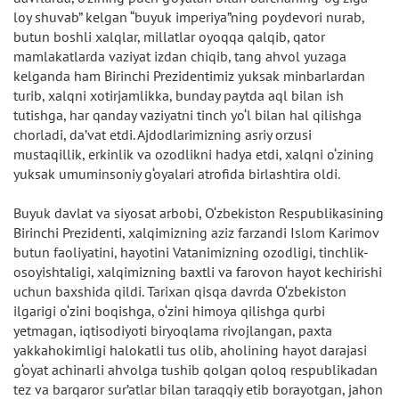
loy shuvab” kelgan “buyuk imperiya”ning poydevori nurab,
butun boshli xalqlar, millatlar oyoqqa qalqib, qator
mamlakatlarda vaziyat izdan chiqib, tang ahvol yuzaga
kelganda ham Birinchi Prezidentimiz yuksak minbarlardan
turib, xalqni xotirjamlikka, bunday paytda aql bilan ish
tutishga, har qanday vaziyatni tinch yo‘l bilan hal qilishga
chorladi, da’vat etdi. Ajdodlarimizning asriy orzusi
mustaqillik, erkinlik va ozodlikni hadya etdi, xalqni o‘zining
yuksak umuminsoniy g‘oyalari atrofida birlashtira oldi.
Buyuk davlat va siyosat arbobi, O‘zbekiston Respublikasining
Birinchi Prezidenti, xalqimizning aziz farzandi Islom Karimov
butun faoliyatini, hayotini Vatanimizning ozodligi, tinchlik-
osoyishtaligi, xalqimizning baxtli va farovon hayot kechirishi
uchun baxshida qildi. Tarixan qisqa davrda O‘zbekiston
ilgarigi o‘zini boqishga, o‘zini himoya qilishga qurbi
yetmagan, iqtisodiyoti biryoqlama rivojlangan, paxta
yakkahokimligi halokatli tus olib, aholining hayot darajasi
g‘oyat achinarli ahvolga tushib qolgan qoloq respublikadan
tez va barqaror sur’atlar bilan taraqqiy etib borayotgan, jahon