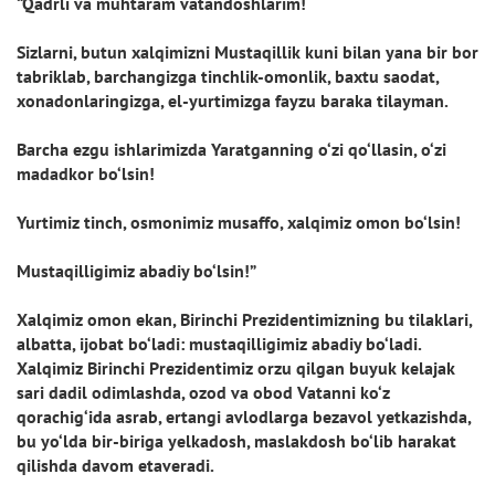
“Qadrli va muhtaram vatandoshlarim!
Sizlarni, butun xalqimizni Mustaqillik kuni bilan yana bir bor
tabriklab, barchangizga tinchlik-omonlik, baxtu saodat,
xonadonlaringizga, el-yurtimizga fayzu baraka tilayman.
Barcha ezgu ishlarimizda Yaratganning o‘zi qo‘llasin, o‘zi
madadkor bo‘lsin!
Yurtimiz tinch, osmonimiz musaffo, xalqimiz omon bo‘lsin!
Mustaqilligimiz abadiy bo‘lsin!”
Xalqimiz omon ekan, Birinchi Prezidentimizning bu tilaklari,
albatta, ijobat bo‘ladi: mustaqilligimiz abadiy bo‘ladi.
Xalqimiz Birinchi Prezidentimiz orzu qilgan buyuk kelajak
sari dadil odimlashda, ozod va obod Vatanni ko‘z
qorachig‘ida asrab, ertangi avlodlarga bezavol yetkazishda,
bu yo‘lda bir-biriga yelkadosh, maslakdosh bo‘lib harakat
qilishda davom etaveradi.