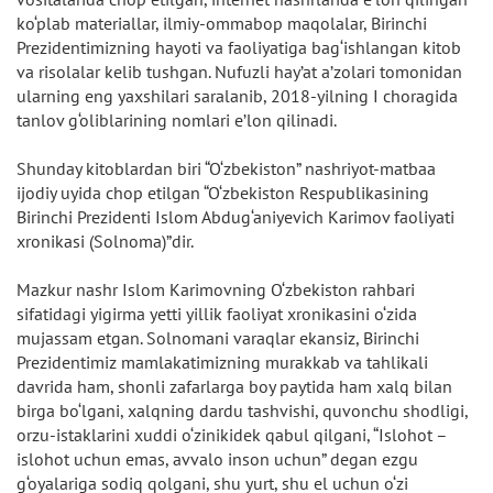
ko‘plab materiallar, ilmiy-ommabop maqolalar, Birinchi
Prezidentimizning hayoti va faoliyatiga bag‘ishlangan kitob
va risolalar kelib tushgan. Nufuzli hay’at a’zolari tomonidan
ularning eng yaxshilari saralanib, 2018-yilning I choragida
tanlov g‘oliblarining nomlari e’lon qilinadi.
Shunday kitoblardan biri “O‘zbekiston” nashriyot-matbaa
ijodiy uyida chop etilgan “O‘zbekiston Respublikasining
Birinchi Prezidenti Islom Abdug‘aniyevich Karimov faoliyati
xronikasi (Solnoma)”dir.
Mazkur nashr Islom Karimovning O‘zbekiston rahbari
sifatidagi yigirma yetti yillik faoliyat xronikasini o‘zida
mujassam etgan. Solnomani varaqlar ekansiz, Birinchi
Prezidentimiz mamlakatimizning murakkab va tahlikali
davrida ham, shonli zafarlarga boy paytida ham xalq bilan
birga bo‘lgani, xalqning dardu tashvishi, quvonchu shodligi,
orzu-istaklarini xuddi o‘zinikidek qabul qilgani, “Islohot –
islohot uchun emas, avvalo inson uchun” degan ezgu
g‘oyalariga sodiq qolgani, shu yurt, shu el uchun o‘zi