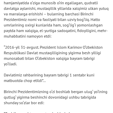
hamjamiyatida o‘ziga munosib o‘rin egallagan, qudratli
davlatga aylanishi, mustaqillik yillarida xalqimiz ulkan yutuq
va marralarga erishishi – bularning barchasi Birinchi
Prezidentimiz nomi va faoliyati bilan uzviy bog‘liq. Hatto
umrlarining oxirgi kunlarida ham, sog‘lig‘i yomonlashgan
paytda ham xalqiga, el-yurtiga sadoqatini, fidoyiligini, mehr-
muhabbatini namoyon etdi:
“2016-yil 31-avgust. Prezident Islom Karimov O‘zbekiston
Respublikasi Davlat mustaqilligining yigirma besh yilligi
munosabati bilan O‘zbekiston xalqiga bayram tabrigi
yo‘lladi.
Davlatimiz rahbarining bayram tabrigi 1 sentabr kuni
matbuotda chop etildi”...
Birinchi Prezidentimizning o‘zi boshlab bergan ulug‘ yo‘lning
qutlug‘ yigirma beshinchi dovonidagi ushbu tabrigida
shunday so‘zlar bor edi: