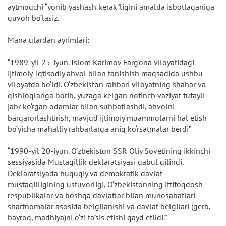
aytmoqchi “yonib yashash kerak”ligini amalda isbotlaganiga
guvoh bo‘lasiz.
Mana ulardan ayrimlari:
“1989-yil 25-iyun. Islom Karimov Farg‘ona viloyatidagi
ijtimoiy-iqtisodiy ahvol bilan tanishish maqsadida ushbu
viloyatda bo‘ldi. O‘zbekiston rahbari viloyatning shahar va
qishloqlariga borib, yuzaga kelgan notinch vaziyat tufayli
jabr ko‘rgan odamlar bilan suhbatlashdi, ahvolni
barqarorlashtirish, mavjud ijtimoiy muammolarni hal etish
bo‘yicha mahalliy rahbarlarga aniq ko‘rsatmalar berdi”
“1990-yil 20-iyun. O‘zbekiston SSR Oliy Sovetining ikkinchi
sessiyasida Mustaqillik deklaratsiyasi qabul qilindi.
Deklaratsiyada huquqiy va demokratik davlat
mustaqilligining ustuvorligi, O‘zbekistonning ittifoqdosh
respublikalar va boshqa davlatlar bilan munosabatlari
shartnomalar asosida belgilanishi va davlat belgilari (gerb,
bayroq, madhiya)ni o‘zi ta’sis etishi qayd etildi.”