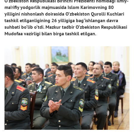
O‘zbekiston Respublikasi Birinchi Prezidenti nomidagi ilmiy-
ma’rifiy yodgorlik majmuasida Islom Karimovning 80
yilligini nishonlash doirasida O‘zbekiston Qurolli Kuchlari
tashkil etilganligining 26 yilligiga bag‘ishlangan davra
suhbati bo‘lib o‘tdi. Mazkur tadbir O‘zbekiston Respublikasi
Mudofaa vazirligi bilan birga tashkil etilgan.