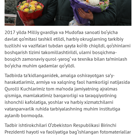
2017 yilda Milliy gvardiya va Mudofaa sanoati bo‘yicha
davlat qo‘mitasi tashkil etildi, harbiy okruglarning tarkibiy
tuzilishi va vazifalari tubdan qayta ko‘rib chiqildi, qo‘shinlarni
boshqarish tizimi takomillashtirildi, ularni bosqichma-
bosqich zamonaviy qurol-yarog‘ va texnika bilan ta’minlash
bo‘yicha muhim qadamlar qo‘yildi.
Tadbirda ta’kidlanganidek, amalga oshirayotgan sa’y-
harakatlarimiz, armiya va xalqning faol hamkorligi natijasida
Qurolli Kuchlarimiz tom ma’noda jamiyatning ajralmas
qismiga, mamlakatimiz barqarorligi va taraqqiyotining
ishonchli kafolatiga, yoshlar va harbiy xizmatchilarni
vatanparvarlik ruhida tarbiyalashning muhim institutiga
aylanib bormoqda.
Tadbir ishtirokchilari O‘zbekiston Respublikasi Birinchi
Prezidenti hayoti va faoliyatiga bag‘ishlangan fotomateriallar