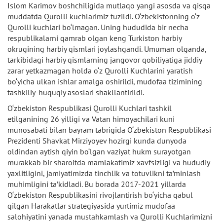
Islom Karimov boshchiligida mutlaqo yangi asosda va qisqa
muddatda Qurolli kuchlarimiz tuzildi. O‘zbekistonning o‘z
Qurolli kuchlari bo‘lmagan. Uning hududida bir necha
respublikalarni qamrab olgan keng Turkiston harbiy
okrugining harbiy qismlari joylashgandi. Umuman olganda,
tarkibidagi harbiy qismlarning jangovor qobiliyatiga jiddiy
zarar yetkazmagan holda o‘z Qurolli Kuchlarini yaratish
bo‘yicha ulkan ishlar amalga oshirildi, mudofaa tizimining
tashkiliy-huquqiy asoslari shakllantirildi.
O‘zbekiston Respublikasi Qurolli Kuchlari tashkil
etilganining 26 yilligi va Vatan himoyachilari kuni
munosabati bilan bayram tabrigida O‘zbekiston Respublikasi
Prezidenti Shavkat Mirziyoyev hozirgi kunda dunyoda
oldindan aytish qiyin bo‘lgan vaziyat hukm surayotgan
murakkab bir sharoitda mamlakatimiz xavfsizligi va hududiy
yaxlitligini, jamiyatimizda tinchlik va totuvlikni ta’minlash
muhimligini ta’kidladi. Bu borada 2017-2021 yillarda
O‘zbekiston Respublikasini rivojlantirish bo‘yicha qabul
qilgan Harakatlar strategiyasida yurtimiz mudofaa
salohiyatini yanada mustahkamlash va Qurolli Kuchlarimizni