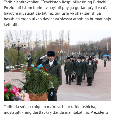
Tadbir ishtirokchilari O‘zbekiston Respublikasining Birinchi
Prezidenti Islom Karimov haykali poyiga gullar qo‘ydi va o‘z
hayotini mustaqil davlatimiz qurilishi va shakllanishiga
baxshida etgan ulkan davlat va siyosat arbobiga hurmat bajo
keltirdilar.
Tadbirda so‘zga chiqqan ma’ruzachilar ta’kidlashicha,
mustaqillikning dastlabki yillarida mamlakatimiz Prezidenti