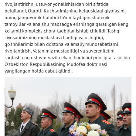
rivojlantirishni ustuvor yo‘nalishlardan biri sifatida
belgilandi, Qurolli Kuchlarimizning kelgusidagi qiyofasini,
uning jangovorlik holatini ta’minlaydigan strategik
tamoyillar va ana shu maqsadga erishishga qaratilgan keng
ko‘lamli kompleks chora-tadbirlar ishlab chiqildi. Tashqi
siyosatimizning moslashuvchanligi va ochiqligi,
qo‘shnilarimiz bilan do‘stona va amaliy munosabatlarni
rivojlantirish, Vatanimiz mustaqilligi va suverenitetini
saqlash eng ustuvor vazifa ekani haqidagi prinsiplar asosida
O‘zbekiston Respublikasining Mudofaa doktrinasi
yangilangan holda qabul qilindi.