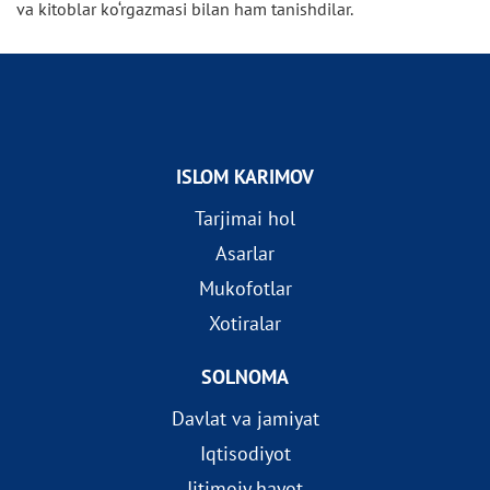
va kitoblar ko‘rgazmasi bilan ham tanishdilar.
ISLOM KARIMOV
Tarjimai hol
Asarlar
Mukofotlar
Xotiralar
SOLNOMA
Davlat va jamiyat
Iqtisodiyot
Ijtimoiy hayot