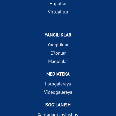
Hujjatlar
Virtual tur
?>
YANGILIKLAR
Yangiliklar
E'lonlar
Maqolalar
MEDIATEKA
Fotogalereya
Videogalereya
BOG'LANISH
Xaritadagi joylashuv