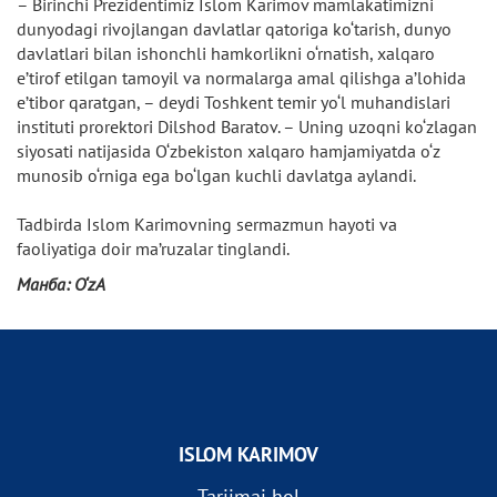
– Birinchi Prezidentimiz Islom Karimov mamlakatimizni
dunyodagi rivojlangan davlatlar qatoriga ko‘tarish, dunyo
davlatlari bilan ishonchli hamkorlikni o‘rnatish, xalqaro
e’tirof etilgan tamoyil va normalarga amal qilishga a’lohida
e’tibor qaratgan, – deydi Toshkent temir yo‘l muhandislari
instituti prorektori Dilshod Baratov. – Uning uzoqni ko‘zlagan
siyosati natijasida O‘zbekiston xalqaro hamjamiyatda o‘z
munosib o‘rniga ega bo‘lgan kuchli davlatga aylandi.
Tadbirda Islom Karimovning sermazmun hayoti va
faoliyatiga doir ma’ruzalar tinglandi.
Манба: O‘zА
ISLOM KARIMOV
Tarjimai hol