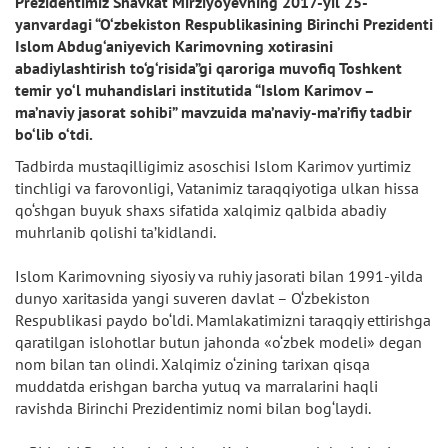
Prezidentimiz Shavkat Mirziyoyevning 2017-yil 25-
yanvardagi “O‘zbekiston Respublikasining Birinchi Prezidenti
Islom Abdug‘aniyevich Karimovning xotirasini
abadiylashtirish to‘g‘risida”gi qaroriga muvofiq Toshkent
temir yo‘l muhandislari institutida “Islom Karimov –
ma’naviy jasorat sohibi” mavzuida ma’naviy-ma’rifiy tadbir
bo‘lib o‘tdi.
Tadbirda mustaqilligimiz asoschisi Islom Karimov yurtimiz
tinchligi va farovonligi, Vatanimiz taraqqiyotiga ulkan hissa
qo‘shgan buyuk shaxs sifatida xalqimiz qalbida abadiy
muhrlanib qolishi ta’kidlandi.
Islom Karimovning siyosiy va ruhiy jasorati bilan 1991-yilda
dunyo xaritasida yangi suveren davlat – O‘zbekiston
Respublikasi paydo bo‘ldi. Mamlakatimizni taraqqiy ettirishga
qaratilgan islohotlar butun jahonda «o‘zbek modeli» degan
nom bilan tan olindi. Xalqimiz o‘zining tarixan qisqa
muddatda erishgan barcha yutuq va marralarini haqli
ravishda Birinchi Prezidentimiz nomi bilan bog‘laydi.