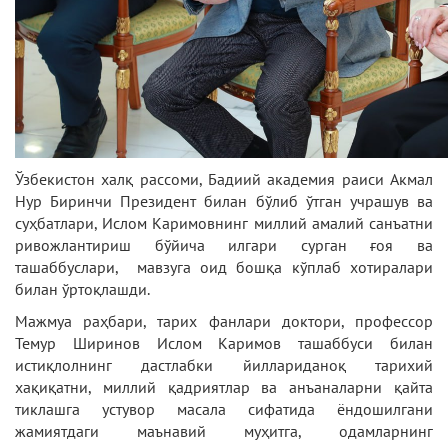
Ўзбекистон халқ рассоми, Бадиий академия раиси Акмал
Нур Биринчи Президент билан бўлиб ўтган учрашув ва
суҳбатлари, Ислом Каримовнинг миллий амалий санъатни
ривожлантириш бўйича илгари сурган ғоя ва
ташаббуслари, мавзуга оид бошқа кўплаб хотиралари
билан ўртоқлашди.
Мажмуа раҳбари, тарих фанлари доктори, профессор
Темур Ширинов Ислом Каримов ташаббуси билан
истиқлолнинг дастлабки йиллариданоқ тарихий
хақиқатни, миллий қадриятлар ва анъаналарни қайта
тиклашга устувор масала сифатида ёндошилгани
жамиятдаги маънавий муҳитга, одамларнинг