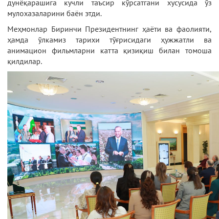
дунёқарашига кучли таъсир кўрсатгани хусусида ўз
мулохазаларини баён этди.
Меҳмонлар Биринчи Президентнинг ҳаёти ва фаолияти,
ҳамда ўлкамиз тарихи тўғрисидаги ҳужжатли ва
анимацион фильмларни катта қизиқиш билан томоша
қилдилар.