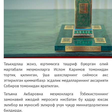
Таъкидлаш жоиз, юртимизга ташриф буюрган олий
мартабали меҳмонларга Ислом Каримов томонидан
тортиқ қилинган, ўша шахсларнинг сиймоси акс
эттирилган қимматбаҳо эсдалик медалларининг аксарияти
Собиров томонидан яратилган.
Татьяна Акбаровна меҳмонларга Ўзбекистоннинг
замонавий ижодий меросига нисбатан бу қадар юксак
эътибор ва муносиб эътироф учун чуқур миннатдорлигини
билдирди.