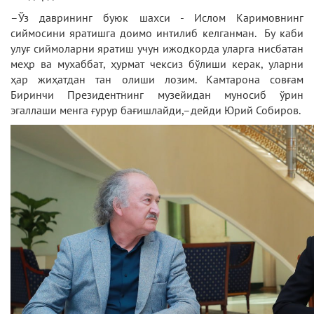
–Ўз даврининг буюк шахси - Ислом Каримовнинг
сиймосини яратишга доимо интилиб келганман. Бу каби
улуғ сиймоларни яратиш учун ижодкорда уларга нисбатан
меҳр ва мухаббат, ҳурмат чексиз бўлиши керак, уларни
ҳар жиҳатдан тан олиши лозим. Камтарона совғам
Биринчи Президентнинг музейидан муносиб ўрин
эгаллаши менга ғурур бағишлайди,–дейди Юрий Собиров.