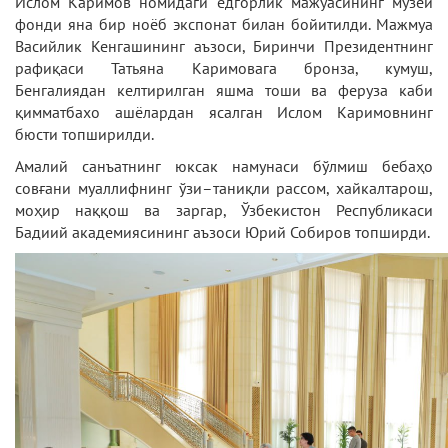
Ислом Каримов номидаги ёдгорлик мажуасининг музей
фонди яна бир ноёб экспонат билан бойитилди. Мажмуа
Васийлик Кенгашининг аъзоси, Биринчи Президентнинг
рафиқаси Татьяна Каримовага бронза, кумуш,
Бенгалиядан келтирилган яшма тоши ва феруза каби
қимматбахо ашёлардан ясалган Ислом Каримовнинг
бюсти топширилди.
Амалий санъатнинг юксак намунаси бўлмиш бебаҳо
совғани муаллифнинг ўзи–таниқли рассом, хайкалтарош,
моҳир наққош ва заргар, Ўзбекистон Республикаси
Бадиий академиясининг аъзоси Юрий Собиров топширди.