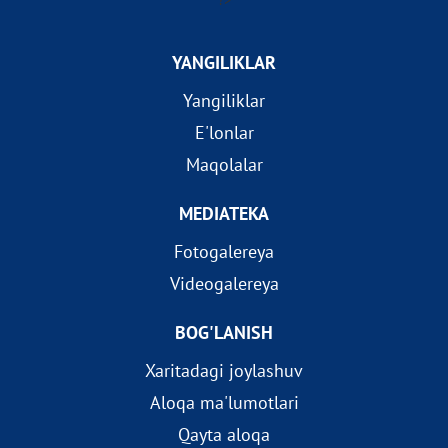
?>
YANGILIKLAR
Yangiliklar
E'lonlar
Maqolalar
MEDIATEKA
Fotogalereya
Videogalereya
BOG'LANISH
Xaritadagi joylashuv
Aloqa ma'lumotlari
Qayta aloqa