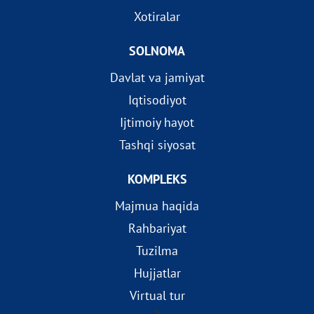
Xotiralar
SOLNOMA
Davlat va jamiyat
Iqtisodiyot
Ijtimoiy hayot
Tashqi siyosat
KOMPLEKS
Majmua haqida
Rahbariyat
Tuzilma
Hujjatlar
Virtual tur