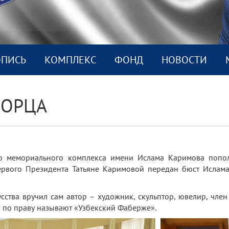
ОПИСЬ
КОМПЛEКС
ФОНД
НОВОСТИ
ВОРЦА
го мемориального комплекса имени Ислама Каримова попо
Первого Президента Татьяне Каримовой передан бюст Ислам
сства вручил сам автор – художник, скульптор, ювелир, чле
о по праву называют «Узбекский Фаберже».