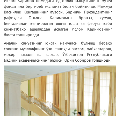
Ислом Каримов номидаги ёдгорлик мажуасининг музей
фонди яна бир ноёб экспонат билан бойитилди. Мажмуа
Васийлик Кенгашининг аъзоси, Биринчи Президентнинг
рафиқаси Татьяна Каримовага бронза, кумуш,
Бенгалиядан келтирилган яшма тоши ва феруза каби
қимматбахо ашёлардан ясалган Ислом Каримовнинг
бюсти топширилди.
Амалий санъатнинг юксак намунаси бўлмиш бебаҳо
совғани муаллифнинг ўзи–таниқли рассом, хайкалтарош,
моҳир наққош ва заргар, Ўзбекистон Республикаси
Бадиий академиясининг аъзоси Юрий Собиров топширди.