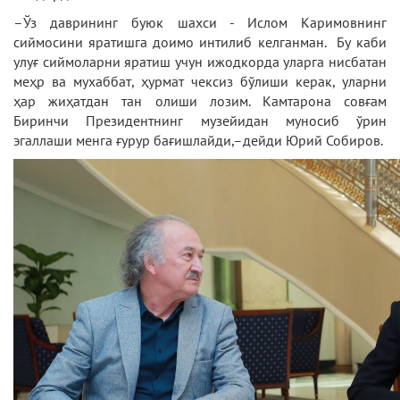
–Ўз даврининг буюк шахси - Ислом Каримовнинг
сиймосини яратишга доимо интилиб келганман. Бу каби
улуғ сиймоларни яратиш учун ижодкорда уларга нисбатан
меҳр ва мухаббат, ҳурмат чексиз бўлиши керак, уларни
ҳар жиҳатдан тан олиши лозим. Камтарона совғам
Биринчи Президентнинг музейидан муносиб ўрин
эгаллаши менга ғурур бағишлайди,–дейди Юрий Собиров.