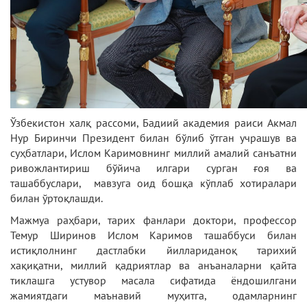
Ўзбекистон халқ рассоми, Бадиий академия раиси Акмал
Нур Биринчи Президент билан бўлиб ўтган учрашув ва
суҳбатлари, Ислом Каримовнинг миллий амалий санъатни
ривожлантириш бўйича илгари сурган ғоя ва
ташаббуслари, мавзуга оид бошқа кўплаб хотиралари
билан ўртоқлашди.
Мажмуа раҳбари, тарих фанлари доктори, профессор
Темур Ширинов Ислом Каримов ташаббуси билан
истиқлолнинг дастлабки йиллариданоқ тарихий
хақиқатни, миллий қадриятлар ва анъаналарни қайта
тиклашга устувор масала сифатида ёндошилгани
жамиятдаги маънавий муҳитга, одамларнинг