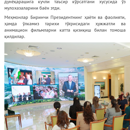
дунёқарашига кучли таъсир кўрсатгани хусусида ўз
мулохазаларини баён этди.
Меҳмонлар Биринчи Президентнинг ҳаёти ва фаолияти,
ҳамда ўлкамиз тарихи тўғрисидаги ҳужжатли ва
анимацион фильмларни катта қизиқиш билан томоша
қилдилар.