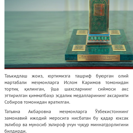
Таъкидлаш жоиз, юртимизга ташриф буюрган олий
мартабали меҳмонларга Ислом Каримов томонидан
тортиқ қилинган, ўша шахсларнинг сиймоси акс
эттирилган қимматбаҳо эсдалик медалларининг аксарияти
Собиров томонидан яратилган.
Татьяна Акбаровна меҳмонларга Ўзбекистоннинг
замонавий ижодий меросига нисбатан бу қадар юксак
эътибор ва муносиб эътироф учун чуқур миннатдорлигини
билдирди.