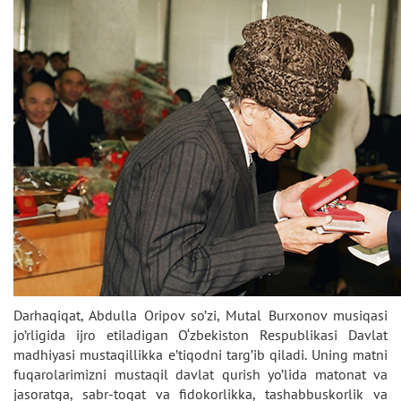
Darhaqiqat, Abdulla Oripov so’zi, Mutal Burxonov musiqasi
jo’rligida ijro etiladigan O‘zbekiston Respublikasi Davlat
madhiyasi mustaqillikka e’tiqodni targ’ib qiladi. Uning matni
fuqarolarimizni mustaqil davlat qurish yo’lida matonat va
jasoratga, sabr-toqat va fidokorlikka, tashabbuskorlik va