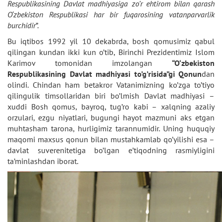
Respublikasining Davlat madhiyasiga zo’r ehtirom bilan qarash
O‘zbekiston Respublikasi har bir fuqarosining vatanparvarlik
burchidir
”.
Bu iqtibos 1992 yil 10 dekabrda, bosh qomusimiz qabul
qilingan kundan ikki kun o’tib, Birinchi Prezidentimiz Islom
Karimov tomonidan imzolangan
“O‘zbekiston
Respublikasining Davlat madhiyasi to’g’risida”gi Qonun
dan
olindi. Chindan ham betakror Vatanimizning ko’zga to’tiyo
qilingulik timsollaridan biri bo’lmish Davlat madhiyasi –
xuddi Bosh qomus, bayroq, tug’ro kabi – xalqning azaliy
orzulari, ezgu niyatlari, bugungi hayot mazmuni aks etgan
muhtasham tarona, hurligimiz tarannumidir. Uning huquqiy
maqomi maxsus qonun bilan mustahkamlab qo’yilishi esa –
davlat suverenitetiga bo’lgan e’tiqodning rasmiyligini
ta’minlashdan iborat.