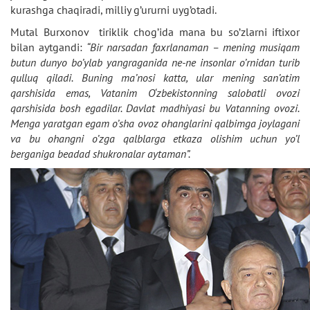
kurashga chaqiradi, milliy g’ururni uyg’otadi.
Mutal Burxonov tiriklik chog’ida mana bu so’zlarni iftixor
bilan aytgandi:
“Bir narsadan faxrlanaman – mening musiqam
butun dunyo bo’ylab yangraganida ne-ne insonlar o’rnidan turib
qulluq qiladi. Buning ma’nosi katta, ular mening san’atim
qarshisida emas, Vatanim O‘zbekistonning salobatli ovozi
qarshisida bosh egadilar. Davlat madhiyasi bu Vatanning ovozi.
Menga yaratgan egam o’sha ovoz ohanglarini qalbimga joylagani
va bu ohangni o’zga qalblarga etkaza olishim uchun yo’l
berganiga beadad shukronalar aytaman”.