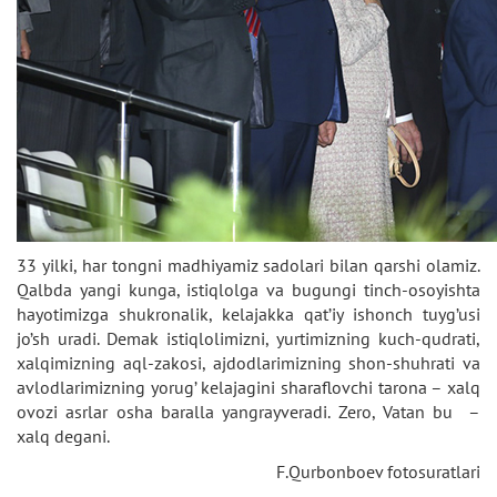
33 yilki, har tongni madhiyamiz sadolari bilan qarshi olamiz.
Qalbda yangi kunga, istiqlolga va bugungi tinch-osoyishta
hayotimizga shukronalik, kelajakka qat’iy ishonch tuyg’usi
jo’sh uradi. Demak istiqlolimizni, yurtimizning kuch-qudrati,
xalqimizning aql-zakosi, ajdodlarimizning shon-shuhrati va
avlodlarimizning yorug’ kelajagini sharaflovchi tarona – xalq
ovozi asrlar osha baralla yangrayveradi. Zero, Vatan bu –
xalq degani.
F.Qurbonboev fotosuratlari