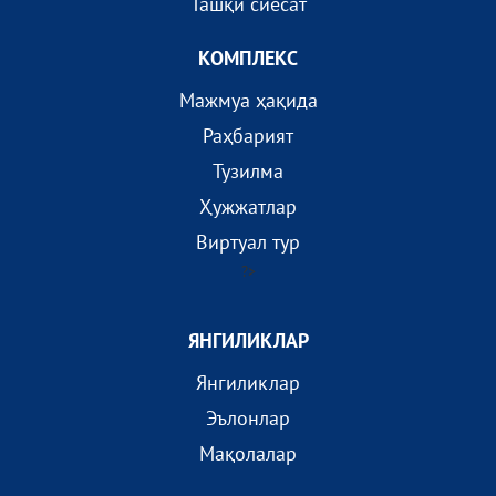
Ташқи сиёсат
КОМПЛEКС
Мажмуа ҳақида
Раҳбарият
Тузилма
Ҳужжатлар
Виртуал тур
?>
ЯНГИЛИКЛАР
Янгиликлар
Эълонлар
Мақолалар