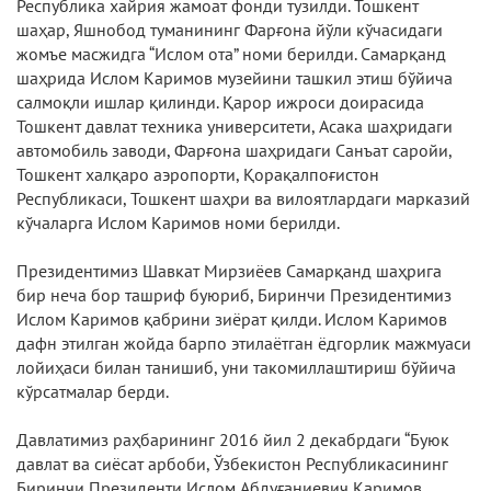
Республика хайрия жамоат фонди тузилди. Тошкент
шаҳар, Яшнобод туманининг Фарғона йўли кўчасидаги
жомъе масжидга “Ислом ота” номи берилди. Самарқанд
шаҳрида Ислом Каримов музейини ташкил этиш бўйича
салмоқли ишлар қилинди. Қарор ижроси доирасида
Тошкент давлат техника университети, Асака шаҳридаги
автомобиль заводи, Фарғона шаҳридаги Санъат саройи,
Тошкент халқаро аэропорти, Қорақалпоғистон
Республикаси, Тошкент шаҳри ва вилоятлардаги марказий
кўчаларга Ислом Каримов номи берилди.
Президентимиз Шавкат Мирзиёев Самарқанд шаҳрига
бир неча бор ташриф буюриб, Биринчи Президентимиз
Ислом Каримов қабрини зиёрат қилди. Ислом Каримов
дафн этилган жойда барпо этилаётган ёдгорлик мажмуаси
лойиҳаси билан танишиб, уни такомиллаштириш бўйича
кўрсатмалар берди.
Давлатимиз раҳбарининг 2016 йил 2 декабрдаги “Буюк
давлат ва сиёсат арбоби, Ўзбекистон Республикасининг
Биринчи Президенти Ислом Абдуғаниевич Каримов