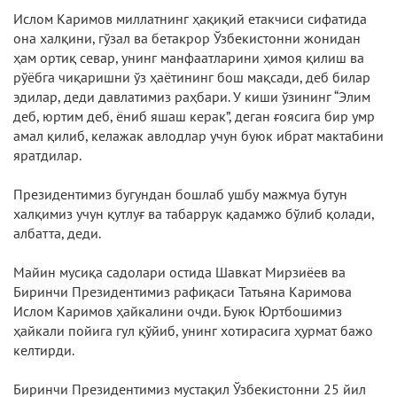
Ислом Каримов миллатнинг ҳақиқий етакчиси сифатида
она халқини, гўзал ва бетакрор Ўзбекистонни жонидан
ҳам ортиқ севар, унинг манфаатларини ҳимоя қилиш ва
рўёбга чиқаришни ўз ҳаётининг бош мақсади, деб билар
эдилар, деди давлатимиз раҳбари. У киши ўзининг “Элим
деб, юртим деб, ёниб яшаш керак”, деган ғоясига бир умр
амал қилиб, келажак авлодлар учун буюк ибрат мактабини
яратдилар.
Президентимиз бугундан бошлаб ушбу мажмуа бутун
халқимиз учун қутлуғ ва табаррук қадамжо бўлиб қолади,
албатта, деди.
Майин мусиқа садолари остида Шавкат Мирзиёев ва
Биринчи Президентимиз рафиқаси Татьяна Каримова
Ислом Каримов ҳайкалини очди. Буюк Юртбошимиз
ҳайкали пойига гул қўйиб, унинг хотирасига ҳурмат бажо
келтирди.
Биринчи Президентимиз мустақил Ўзбекистонни 25 йил