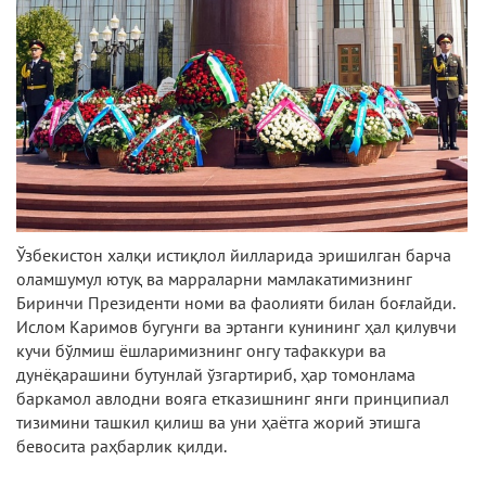
Ўзбекистон халқи истиқлол йилларида эришилган барча
оламшумул ютуқ ва марраларни мамлакатимизнинг
Биринчи Президенти номи ва фаолияти билан боғлайди.
Ислом Каримов бугунги ва эртанги кунининг ҳал қилувчи
кучи бўлмиш ёшларимизнинг онгу тафаккури ва
дунёқарашини бутунлай ўзгартириб, ҳар томонлама
баркамол авлодни вояга етказишнинг янги принципиал
тизимини ташкил қилиш ва уни ҳаётга жорий этишга
бевосита раҳбарлик қилди.