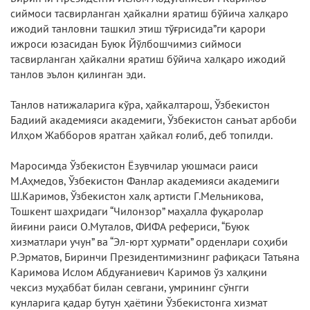
сиймоси тасвирланган ҳайкални яратиш бўйича халқаро
ижодий танловни ташкил этиш тўғрисида”ги қарори
ижроси юзасидан Буюк Йўлбошчимиз сиймоси
тасвирланган ҳайкални яратиш бўйича халқаро ижодий
танлов эълон қилинган эди.
Танлов натижаларига кўра, ҳайкалтарош, Ўзбекистон
Бадиий академияси академиги, Ўзбекистон санъат арбоби
Илҳом Жабборов яратган ҳайкал ғолиб, деб топилди.
Маросимда Ўзбекистон Ёзувчилар уюшмаси раиси
М.Аҳмедов, Ўзбекистон Фанлар академияси академиги
Ш.Каримов, Ўзбекистон халқ артисти Г.Мельникова,
Тошкент шаҳридаги “Чилонзор” маҳалла фуқаролар
йиғини раиси О.Муталов, ФИФА рефериси, “Буюк
хизматлари учун” ва “Эл-юрт ҳурмати” орденлари соҳиби
Р.Эрматов, Биринчи Президентимизнинг рафиқаси Татьяна
Каримова Ислом Абдуғаниевич Каримов ўз халқини
чексиз муҳаббат билан севгани, умрининг сўнгги
кунларига қадар бутун ҳаётини Ўзбекистонга хизмат