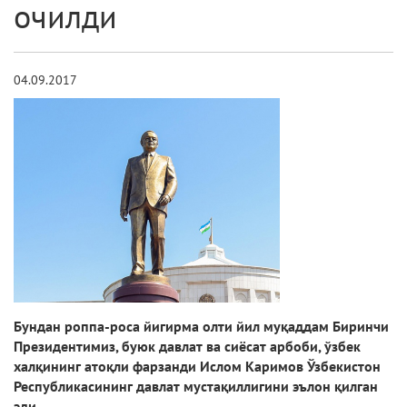
очилди
04.09.2017
Бундан роппа-роса йигирма олти йил муқаддам Биринчи
Президентимиз, буюк давлат ва сиёсат арбоби, ўзбек
халқининг атоқли фарзанди Ислом Каримов Ўзбекистон
Республикасининг давлат мустақиллигини эълон қилган
эди.