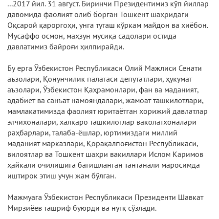
...2017 йил. 31 август. Биринчи Президентимиз кўп йиллар
давомида фаолият олиб борган Тошкент шаҳридаги
Оқсарой қароргоҳи, унга туташ кўркам майдон ва хиёбон.
Мусаффо осмон, маҳзун мусиқа садолари остида
давлатимиз байроғи ҳилпирайди.
Бу ерга Ўзбекистон Республикаси Олий Мажлиси Сенати
аъзолари, Қонунчилик палатаси депутатлари, ҳукумат
аъзолари, Ўзбекистон Қаҳрамонлари, фан ва маданият,
адабиёт ва санъат намояндалари, жамоат ташкилотлари,
мамлакатимизда фаолият юритаётган хорижий давлатлар
элчихоналари, халқаро ташкилотлар ваколатхоналари
раҳбарлари, талаба-ёшлар, юртимиздаги миллий
маданият марказлари, Қорақалпоғистон Республикаси,
вилоятлар ва Тошкент шаҳри вакиллари Ислом Каримов
ҳайкали очилишига бағишланган тантанали маросимда
иштирок этиш учун жам бўлган.
Мажмуага Ўзбекистон Республикаси Президенти Шавкат
Мирзиёев ташриф буюрди ва нутқ сўзлади.