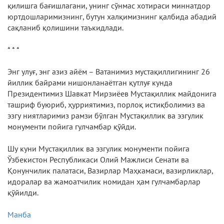
қилишга бағишлагани, унинг сўнмас хотираси миннатдор
юртдошларимизнинг, бутун халқимизнинг қалбида абадий
сақланиб қолишини таъкидлади.
* * *
Энг улуғ, энг азиз айём – Ватанимиз мустақиллигининг 26
йиллик байрами нишонланаётган қутлуғ кунда
Президентимиз Шавкат Мирзиёев Мустақиллик майдонига
ташриф буюриб, ҳурриятимиз, порлоқ истиқболимиз ва
эзгу ниятларимиз рамзи бўлган Мустақиллик ва эзгулик
монументи пойига гулчамбар қўйди.
Шу куни Мустақиллик ва эзгулик монументи пойига
Ўзбекистон Республикаси Олий Мажлиси Сенати ва
Қонунчилик палатаси, Вазирлар Маҳкамаси, вазирликлар,
идоралар ва жамоатчилик номидан ҳам гулчамбарлар
қўйилди.
Манба