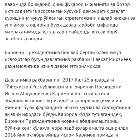
давомида бошқариб, очиқ фуқаролик жамияти ва бозор
иқтисодиётига асосланган ҳуқуқий демократик давлат
қуришнинг чуқур ўйланган стратегиясини ишлаб чиққан ва
уни амалга оширган буюк давлат арбоби сифатида
мамлакатимизда ва халқаро майдонда юксак обрў-
эътибор қозонди.
Биринчи Президентимиз бошлаб берган оламшумул
ислоҳотлар бугун давлатимиз раҳбари Шавкат Мирзиёев
раҳнамолигида изчил давом эттирилмоқда.
Давлатимиз раҳбарининг 2017 йил 25 январдаги
“Ўзбекистон Республикасининг Биринчи Президенти
Ислом Абдуғаниевич Каримовнинг хотирасини
абадийлаштириш тўғрисида”ги қарори халқимизнинг
ўзининг буюк фарзандига чексиз ҳурмат ва садоқатининг
амалий ифодаси бўлди. Қарорда кўзда тутилганидек,
Биринчи Президентимиз номини абадийлаштириш
бўйича кенг кўламли чора-тадбирлар амалга оширилди.
2016 йил октябрь ойида Ислом Каримов номидаги