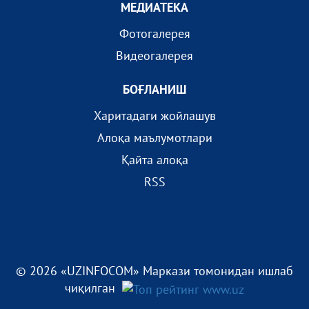
МEДИАТEКА
Фотогалерея
Видеогалерея
БОҒЛАНИШ
Харитадаги жойлашув
Алоқа маълумотлари
Қайта алоқа
RSS
© 2026 «UZINFOCOM» Маркази томонидан ишлаб
чиқилган