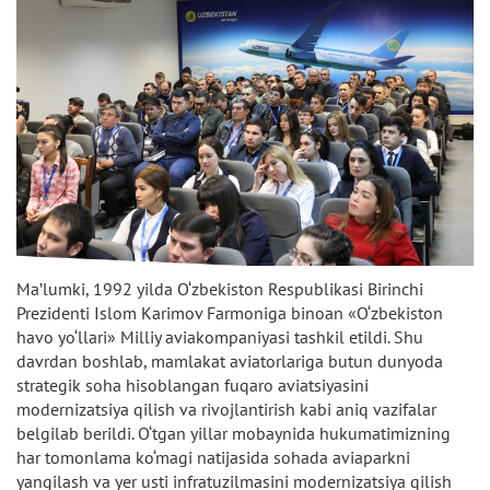
Ma’lumki, 1992 yilda O‘zbekiston Respublikasi Birinchi
Prezidenti Islom Karimov Farmoniga binoan «O‘zbekiston
havo yo‘llari» Milliy aviakompaniyasi tashkil etildi. Shu
davrdan boshlab, mamlakat aviatorlariga butun dunyoda
strategik soha hisoblangan fuqaro aviatsiyasini
modernizatsiya qilish va rivojlantirish kabi aniq vazifalar
belgilab berildi. O‘tgan yillar mobaynida hukumatimizning
har tomonlama ko‘magi natijasida sohada aviaparkni
yangilash va yer usti infratuzilmasini modernizatsiya qilish