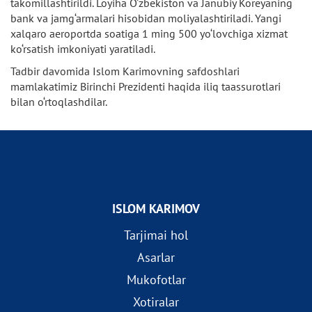
takomillashtirildi. Loyiha O‘zbekiston va Janubiy Koreyaning
bank va jamg‘armalari hisobidan moliyalashtiriladi. Yangi
xalqaro aeroportda soatiga 1 ming 500 yo‘lovchiga xizmat
ko‘rsatish imkoniyati yaratiladi.
Tadbir davomida Islom Karimovning safdoshlari
mamlakatimiz Birinchi Prezidenti haqida iliq taassurotlari
bilan o‘rtoqlashdilar.
ISLOM KARIMOV
Tarjimai hol
Asarlar
Mukofotlar
Xotiralar