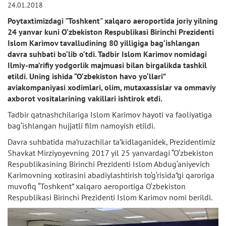
24.01.2018
Poytaxtimizdagi "Toshkent" xalqaro aeroportida joriy yilning
24 yanvar kuni O‘zbekiston Respublikasi Birinchi Prezidenti
Islom Karimov tavalludining 80 yilligiga bag‘ishlangan
davra suhbati bo‘lib o‘tdi. Tadbir Islom Karimov nomidagi
Ilmiy-ma’rifiy yodgorlik majmuasi bilan birgalikda tashkil
etildi. Uning ishida “O‘zbekiston havo yo‘llari”
aviakompaniyasi xodimlari, olim, mutaxassislar va ommaviy
axborot vositalarining vakillari ishtirok etdi.
Tadbir qatnashchilariga Islom Karimov hayoti va faoliyatiga
bag‘ishlangan hujjatli film namoyish etildi.
Davra suhbatida ma’ruzachilar ta’kidlaganidek, Prezidentimiz
Shavkat Mirziyoyevning 2017 yil 25 yanvardagi “O‘zbekiston
Respublikasining Birinchi Prezidenti Islom Abdug‘aniyevich
Karimovning xotirasini abadiylashtirish to‘g‘risida”gi qaroriga
muvofiq “Toshkent” xalqaro aeroportiga O‘zbekiston
Respublikasi Birinchi Prezidenti Islom Karimov nomi berildi.