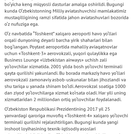
bo‘yicha keng miqyosli dasturlar amalga oshirildi. Bugungi
kunda O‘zbekistonning Milliy aviatashuvchisi mamlakatimiz
mustaqilligining ramzi sifatida jahon aviatashuvlari bozorida
o‘z nufuziga ega.
O‘z navbatida “Toshkent” xalqaro aeroporti havo yo‘llari
orqali dunyoning deyarli barcha yirik shaharlari bilan
bog‘langan. Poytaxt aeroportida mahalliy aviaqatnovlar
uchun «Toshkent-3» aerovokzali, yuqori qulaylikka ega
Business Lounge «Uzbekistan airways» uchish zali
yo‘lovchilar xizmatida. 2001 yilda bosh yo‘lovchi terminali
qayta qurilishi yakunlandi. Bu borada markaziy havo yo‘llari
aerovokzali zamonaviy asbob-uskunalar bilan jihozlandi va
shu tariqa u yanada shinam bo‘ldi. Aerovokzal soatiga 1000
dan ziyod yo‘lovchilarga xizmat ko‘rsata oladi. Har yili uning
xizmatlaridan 2 milliondan ortiq yo‘lovchilar foydalanadi.
O‘zbekiston Respublikasi Prezidentining 2017 yil 25
yanvardagi qaroriga muvofiq «Toshkent-4» xalqaro yo‘lovchi
terminali qurilishi rejalashtirilgan. Bugungi kunda yangi
inshoot loyihasining texnik-iqtisodiy asoslari