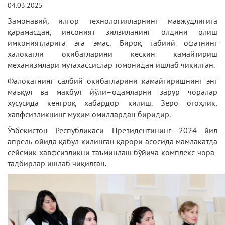
04.03.2025
Замонавий, илғор технологияларнинг мавжудлигига
қарамасдан, инсоният зилзиланинг олдини олиш
имкониятларига эга эмас. Бироқ табиий офатнинг
халокатли оқибатларини кескин камайтириш
механизмлари мутахассислар томонидан ишлаб чиқилган.
Фалокатнинг салбий оқибатларини камайтиришнинг энг
маъқул ва мақбул йўли–одамларни зарур чоралар
хусусида кенгроқ хабардор қилиш. Зеро огоҳлик,
хавфсизликнинг муҳим омиллардан биридир.
Ўзбекистон Республикаси Президентининг 2024 йил
апрель ойида қабул қилинган қарори асосида мамлакатда
сейсмик хавфсизликни таъминлаш бўйича комплекс чора-
тадбирлар ишлаб чиқилган.