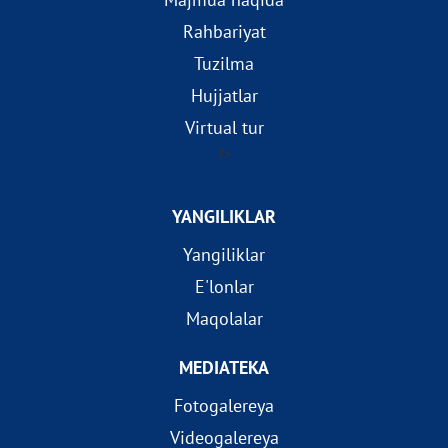
Rahbariyat
Tuzilma
Hujjatlar
Virtual tur
?>
YANGILIKLAR
Yangiliklar
E'lonlar
Maqolalar
MEDIATEKA
Fotogalereya
Videogalereya