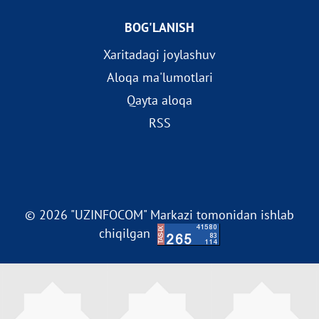
BOG'LANISH
Xaritadagi joylashuv
Aloqa ma'lumotlari
Qayta aloqa
RSS
© 2026 "UZINFOCOM" Markazi tomonidan ishlab
chiqilgan