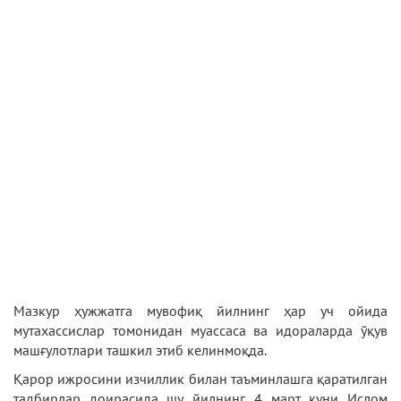
Мазкур ҳужжатга мувофиқ йилнинг ҳар уч ойида
мутахассислар томонидан муассаса ва идораларда ўқув
машғулотлари ташкил этиб келинмоқда.
Қарор ижросини изчиллик билан таъминлашга қаратилган
тадбирлар доирасида шу йилнинг 4 март куни Ислом