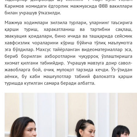
Каримов номидаги ёдгорлик мажмуасида ФВВ вакиллари
билан учрашув ўтказилди.
Мажмуа ходимлари зилзила турлари, уларнинг таъсирига
қарши туриш, харакатланиш ва тартибни сақлаш,
эвакуация қоидалари, бино ичида ва ташқарида сейсмик
хавфсизлик чораларини кўриш бўйича тўлиқ маълумотга
эга бўлдилар. Махсус тайёрланган видеоматериаллар эса,
бериб борилган ахборотларни чуқурроқ ўзлаштиришга
хизмат қилгани табиийдир. Учрашув мавзуга доир савол-
жавобларга бой, очиқ мулоқот тарзида кечди. Ўз-ўзидан
аёнки, бу каби машғулотлар табиий фалокатга қарши
туришда кутилган самара беради албатта.