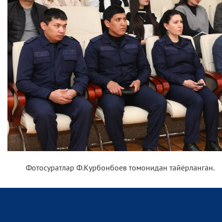
Фотосуратлар Ф.Курбонбоев томонидан тайёрланган.