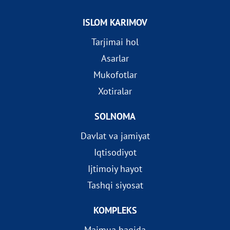
ISLOM KARIMOV
Tarjimai hol
Asarlar
Mukofotlar
Xotiralar
SOLNOMA
Davlat va jamiyat
Iqtisodiyot
Ijtimoiy hayot
Tashqi siyosat
KOMPLEKS
Majmua haqida