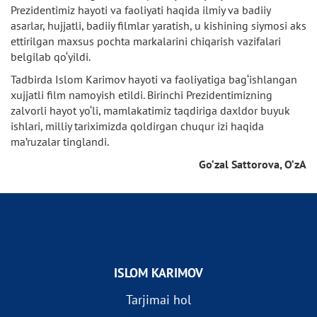
Prezidentimiz hayoti va faoliyati haqida ilmiy va badiiy
asarlar, hujjatli, badiiy filmlar yaratish, u kishining siymosi aks
ettirilgan maxsus pochta markalarini chiqarish vazifalari
belgilab qo‘yildi.
Tadbirda Islom Karimov hayoti va faoliyatiga bag‘ishlangan
xujjatli film namoyish etildi. Birinchi Prezidentimizning
zalvorli hayot yo‘li, mamlakatimiz taqdiriga daxldor buyuk
ishlari, milliy tariximizda qoldirgan chuqur izi haqida
ma’ruzalar tinglandi.
Go‘zal Sattorova, O‘zA
ISLOM KARIMOV
Tarjimai hol