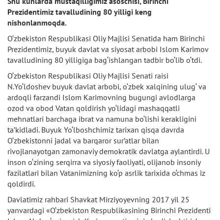
Shu kunlarda mustaqilligimiz asoschisi, Birinchi
Prezidentimiz tavalludining 80 yilligi keng
nishonlanmoqda.
O‘zbekiston Respublikasi Oliy Majlisi Senatida ham Birinchi
Prezidentimiz, buyuk davlat va siyosat arbobi Islom Karimov
tavalludining 80 yilligiga bag‘ishlangan tadbir bo‘lib o‘tdi.
O‘zbekiston Respublikasi Oliy Majlisi Senati raisi
N.Yo‘ldoshev buyuk davlat arbobi, o‘zbek xalqining ulug‘ va
ardoqli farzandi Islom Karimovning bugungi avlodlarga
ozod va obod Vatan qoldirish yo‘lidagi mashaqqatli
mehnatlari barchaga ibrat va namuna bo‘lishi kerakligini
ta’kidladi. Buyuk Yo‘lboshchimiz tarixan qisqa davrda
O‘zbekistonni jadal va barqaror sur’atlar bilan
rivojlanayotgan zamonaviy demokratik davlatga aylantirdi. U
inson o‘zining serqirra va siyosiy faoliyati, olijanob insoniy
fazilatlari bilan Vatanimizning ko‘p asrlik tarixida o‘chmas iz
qoldirdi.
Davlatimiz rahbari Shavkat Mirziyoyevning 2017 yil 25
yanvardagi «O‘zbekiston Respublikasining Birinchi Prezidenti