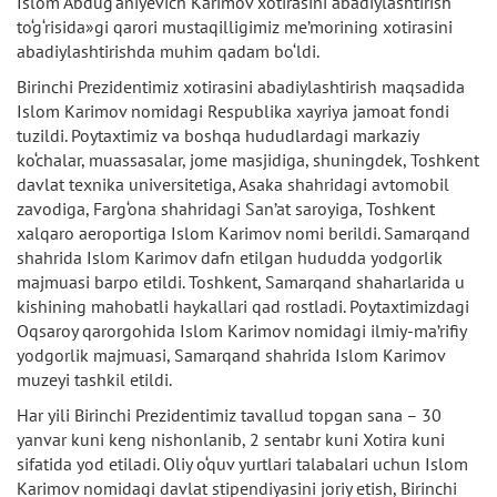
Islom Abdug‘aniyevich Karimov xotirasini abadiylashtirish
to‘g‘risida»gi qarori mustaqilligimiz me’morining xotirasini
abadiylashtirishda muhim qadam bo‘ldi.
Birinchi Prezidentimiz xotirasini abadiylashtirish maqsadida
Islom Karimov nomidagi Respublika xayriya jamoat fondi
tuzildi. Poytaxtimiz va boshqa hududlardagi markaziy
ko‘chalar, muassasalar, jome masjidiga, shuningdek, Toshkent
davlat texnika universitetiga, Asaka shahridagi avtomobil
zavodiga, Farg‘ona shahridagi San’at saroyiga, Toshkent
xalqaro aeroportiga Islom Karimov nomi berildi. Samarqand
shahrida Islom Karimov dafn etilgan hududda yodgorlik
majmuasi barpo etildi. Toshkent, Samarqand shaharlarida u
kishining mahobatli haykallari qad rostladi. Poytaxtimizdagi
Oqsaroy qarorgohida Islom Karimov nomidagi ilmiy-ma’rifiy
yodgorlik majmuasi, Samarqand shahrida Islom Karimov
muzeyi tashkil etildi.
Har yili Birinchi Prezidentimiz tavallud topgan sana – 30
yanvar kuni keng nishonlanib, 2 sentabr kuni Xotira kuni
sifatida yod etiladi. Oliy o‘quv yurtlari talabalari uchun Islom
Karimov nomidagi davlat stipendiyasini joriy etish, Birinchi