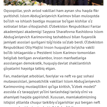
Oqsoqollar, yosh avlod vakillari ham aynan shu haqda fikr
yuritishdi. Islom Abdug‘aniyevich Karimov bilan muloqotda
bo‘lish va ishlash baxtiga muyassar bo‘lgan kishilar o‘z
xotiralari bilan o‘rtoqlashdi. O‘zbekiston Respublikasi Fanlar
akademiyasi akademigi Sayyora Sharafovna Rashidova Islom
Abdug‘aniyevich Karimovning tashabbusi bilan fuqarolik
jamiyati asoslari qurilgani to‘g‘risida so‘zlab berdi. O‘zbekiston
Respublikasi Oliy Majlisi Inson huquqlari bo‘yicha vakili
bo‘lib ishlaganida u Prezident Islom Karimov tomonidan
belgilab berilgan avvalambor, inson manfaatlariga
asoslangan demokratik, huquqiy davlat shakllantirish
g‘oyalarini hayotga tatbiq etgan.
Fan, madaniyat arboblari, faxriylar va neft va gaz sohasi
mutaxassislari, jamoatchilik vakillari Islom Abdug‘aniyevich
Karimovning mustaqillikni qo‘lga kiritish, “o‘zbek modeli”
asosida o‘z taraqqiyot yo‘lini tanlashdagi tarixiy o‘rni va
ahamiyati haqida gapirishdi. Xususan, mamlakatimizning
istiqlol yillarida chuqur tarkibiy o‘zgarishlar yuz bergan neft