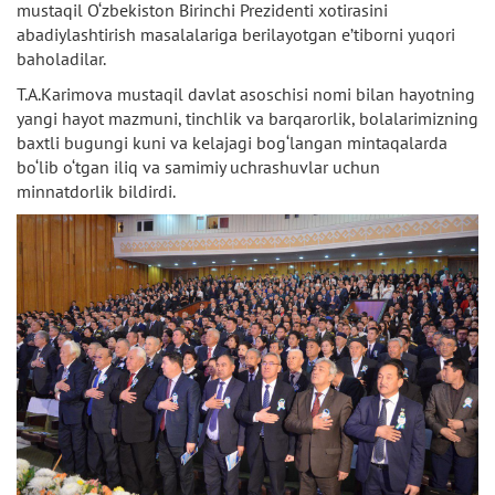
mustaqil O‘zbekiston Birinchi Prezidenti xotirasini
abadiylashtirish masalalariga berilayotgan e’tiborni yuqori
baholadilar.
T.A.Karimova mustaqil davlat asoschisi nomi bilan hayotning
yangi hayot mazmuni, tinchlik va barqarorlik, bolalarimizning
baxtli bugungi kuni va kelajagi bog‘langan mintaqalarda
bo‘lib o‘tgan iliq va samimiy uchrashuvlar uchun
minnatdorlik bildirdi.