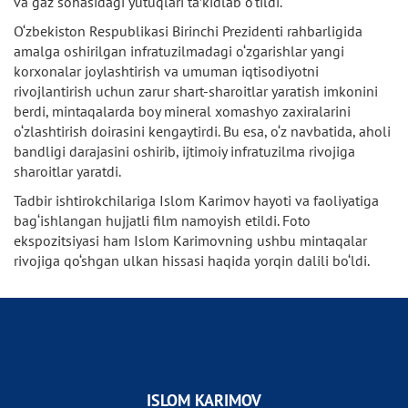
va gaz sohasidagi yutuqlari ta’kidlab o‘tildi.
O‘zbekiston Respublikasi Birinchi Prezidenti rahbarligida
amalga oshirilgan infratuzilmadagi o‘zgarishlar yangi
korxonalar joylashtirish va umuman iqtisodiyotni
rivojlantirish uchun zarur shart-sharoitlar yaratish imkonini
berdi, mintaqalarda boy mineral xomashyo zaxiralarini
o‘zlashtirish doirasini kengaytirdi. Bu esa, o‘z navbatida, aholi
bandligi darajasini oshirib, ijtimoiy infratuzilma rivojiga
sharoitlar yaratdi.
Tadbir ishtirokchilariga Islom Karimov hayoti va faoliyatiga
bag‘ishlangan hujjatli film namoyish etildi. Foto
ekspozitsiyasi ham Islom Karimovning ushbu mintaqalar
rivojiga qo‘shgan ulkan hissasi haqida yorqin dalili bo‘ldi.
ISLOM KARIMOV