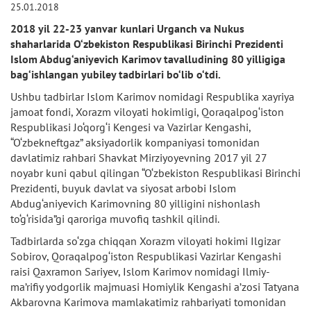
25.01.2018
2018 yil 22-23 yanvar kunlari Urganch va Nukus
shaharlarida O‘zbekiston Respublikasi Birinchi Prezidenti
Islom Abdug‘aniyevich Karimov tavalludining 80 yilligiga
bag‘ishlangan yubiley tadbirlari bo‘lib o‘tdi.
Ushbu tadbirlar Islom Karimov nomidagi Respublika xayriya
jamoat fondi, Xorazm viloyati hokimligi, Qoraqalpog‘iston
Respublikasi Jo‘qorg‘i Kengesi va Vazirlar Kengashi,
“O‘zbekneftgaz” aksiyadorlik kompaniyasi tomonidan
davlatimiz rahbari Shavkat Mirziyoyevning 2017 yil 27
noyabr kuni qabul qilingan “O‘zbekiston Respublikasi Birinchi
Prezidenti, buyuk davlat va siyosat arbobi Islom
Abdug‘aniyevich Karimovning 80 yilligini nishonlash
to‘g‘risida”gi qaroriga muvofiq tashkil qilindi.
Tadbirlarda so‘zga chiqqan Xorazm viloyati hokimi Ilgizar
Sobirov, Qoraqalpog‘iston Respublikasi Vazirlar Kengashi
raisi Qaxramon Sariyev, Islom Karimov nomidagi Ilmiy-
ma’rifiy yodgorlik majmuasi Homiylik Kengashi a’zosi Tatyana
Akbarovna Karimova mamlakatimiz rahbariyati tomonidan