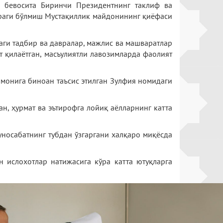
р бевосита Биринчи Президентнинг таклиф ва
 юраги бўлмиш Мустақиллик майдонининг қиёфаси
даги тадбир ва давралар, мажлис ва машваратлар
т қилаётган, масъулиятли лавозимларда фаолият
монига биноан таъсис этилган Зулфия номидаги
н, ҳурмат ва эътирофга лойиқ аёлларнинг катта
уносабатнинг тубдан ўзгаргани халқаро миқёсда
 ислохотлар натижасига кўра катта ютуқларга