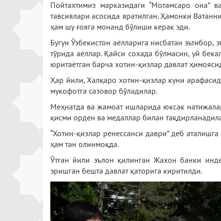
Пойтахтимиз марказидаги “Мотамсаро она” в
тавсиялари асосида яратилган. Ҳамонки Ватанн
ҳам шу ғояга монанд бўлиши керак эди.
Бугун Ўзбекистон аёлларига нисбатан эътибор, 
тўрида аёллар. Қайси сохада бўлмасин, уй бек
юритаётган барча хотин-қизлар давлат ҳимояси
Ҳар йили, Халқаро хотин-қизлар куни арафаси
мукофотга сазовор бўладилар.
Меҳнатда ва жамоат ишларида юксак натижаларг
қисми орден ва медаллар билан тақдирланадил
“Хотин-қизлар ренессанси даври” деб аталишга
ҳам тан олинмоқда.
Ўтган йили эълон қилинган Жахон банки инде
эришган бешта давлат қаторига киритилди.