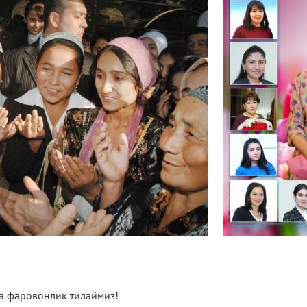
ва фаровонлик тилаймиз!