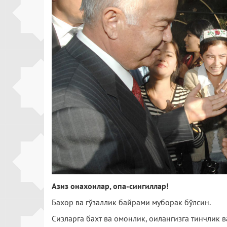
Азиз онахонлар, опа-сингиллар!
Бахор ва гўзаллик байрами муборак бўлсин.
Сизларга бахт ва омонлик, оилангизга тинчлик 