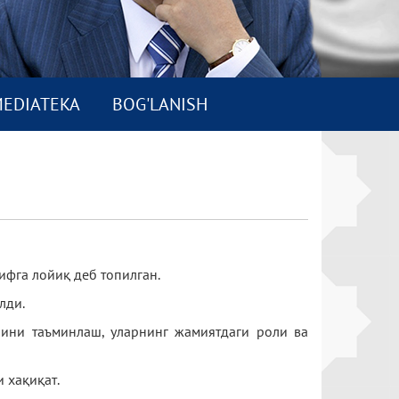
EDIATEKA
BOG'LANISH
фга лойиқ деб топилган.
лди.
рини таъминлаш, уларнинг жамиятдаги роли ва
 хақиқат.