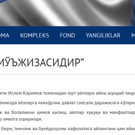
OMA
KOMPLEKS
FOND
YANGILIKLAR
M
 МЎЪЖИЗАСИДИР”
нти Ислом Каримов томонидан юрт аёллари айни шундай таъри
имизда аёлларга ғамхўрлик давлат сиёсати даражасига кўтари
ик ва болаликни ҳимоя қилиш, аёллар хуқуқи ва манфаатла
р амалга оширилди.
бири, тинчлик ва бунёдкорлик кафолатига айлангани ҳам айни