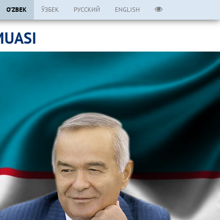
O’ZBEK
ЎЗБЕК
РУССКИЙ
ENGLISH
MUASI