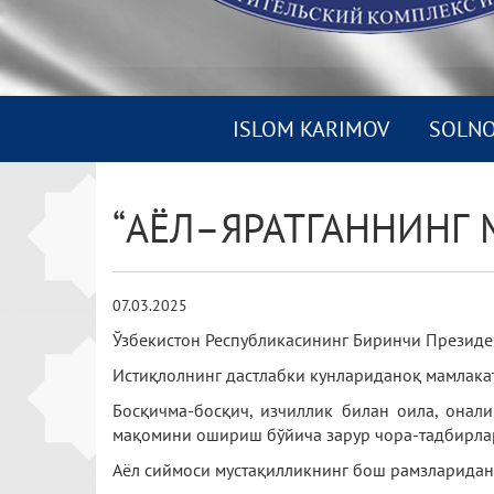
ISLOM KARIMOV
SOLN
“АЁЛ–ЯРАТГАННИНГ
07.03.2025
Ўзбекистон Республикасининг Биринчи Президе
Истиқлолнинг дастлабки кунлариданоқ мамлакат
Босқичма-босқич, изчиллик билан оила, онал
мақомини ошириш бўйича зарур чора-тадбирла
Аёл сиймоси мустақилликнинг бош рамзларидан 