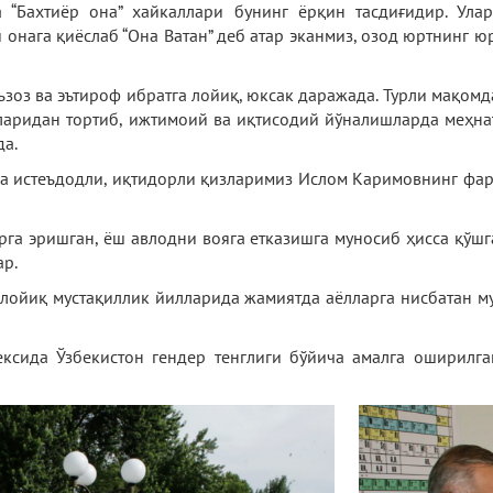
а “Бахтиёр она” хайкаллари бунинг ёрқин тасдиғидир. Ула
и онага қиёслаб “Она Ватан” деб атар эканмиз, озод юртнинг
эъзоз ва эътироф ибратга лойиқ, юксак даражада. Турли мақом
аларидан тортиб, ижтимоий ва иқтисодий йўналишларда меҳна
да.
да истеъдодли, иқтидорли қизларимиз Ислом Каримовнинг фар
а эришган, ёш авлодни вояга етказишга муносиб ҳисса қўшга
ар.
 лойиқ мустақиллик йилларида жамиятда аёлларга нисбатан м
ксида Ўзбекистон гендер тенглиги бўйича амалга оширилган